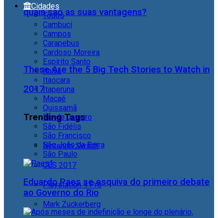
Cidades
quais são as suas vantagens?
Todos
Cambuci
Campos
Carapebus
Cardoso Moreira
Espírito Santo
These Are the 5 Big Tech Stories to Watch in
Italva
Itaocara
2017
Itaperuna
Macaé
Quissamã
Trending Tags
Rio de Janeiro
São Fidélis
São Francisco
São João da Barra
Nintendo Switch
São Paulo
CES 2017
Eduardo Paes se esquiva do primeiro debate
Playstation 4 Pro
ao Governo do Rio
Mark Zuckerberg