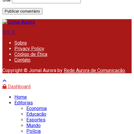
Sobre
Privacy Policy
Código de Ética
Contato
Copyright © Jornal Aurora by
Rede Aurora de Comunicação
.
Dashboard
Home
Editorias
Economia
Educação
Esportes
Mundo
Polícia