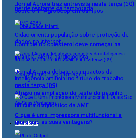
Jornal Aurora traz entrevista nesta terça (30)
perde restante da temporada
sobre o 1° AgroCoop em Campos
Cidac orienta população sobre proteção de
dados na internet
Controle do colesterol deve começar na
infância, alerta cardiologista
Jornal Aurora debate os impactos da
inteligência artificial no futuro do trabalho
nesta terça (09)
Atraso na ampliação do teste do pezinho
dificulta diagnóstico da AME
O que é uma impressora multifuncional e
quais são as suas vantagens?
Tecnologia