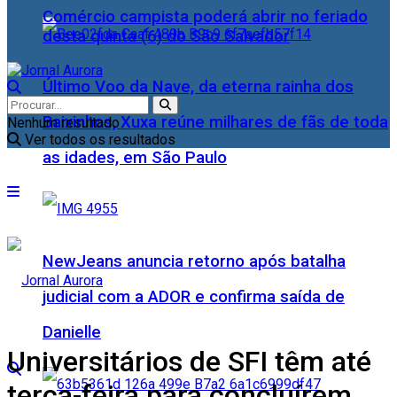
Comércio campista poderá abrir no feriado
desta quinta (6) do São Salvador
Último Voo da Nave, da eterna rainha dos
Baixinhos, Xuxa reúne milhares de fãs de toda
Nenhum resultado
Ver todos os resultados
as idades, em São Paulo
NewJeans anuncia retorno após batalha
judicial com a ADOR e confirma saída de
Danielle
Universitários de SFI têm até
terça-feira para concluírem