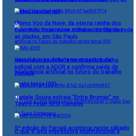
dados na internet
Último Voo da Nave, da eterna rainha dos
Baixinhos, Xuxa reúne milhares de fãs de toda
as idades, em São Paulo
Jornal Aurora debate os impactos da
NewJeans anuncia retorno após batalha
judicial com a ADOR e confirma saída de
inteligência artificial no futuro do trabalho
Danielle
nesta terça (09)
Daniele Souza estreia “Entre Brumas” no
Teatro Firjan SESI Campos
5ª edição do Farraiá acontece neste sábado
O que é uma impressora multifuncional e