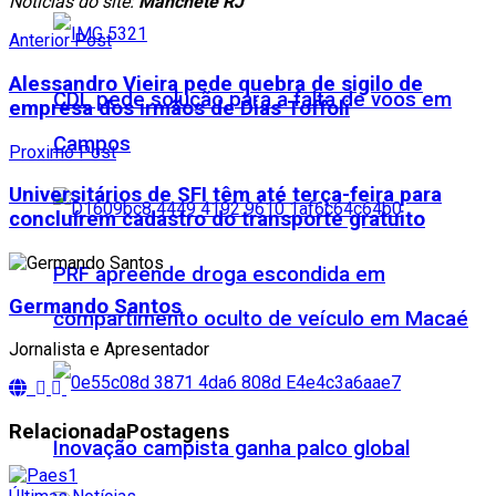
Notícias do site:
Manchete RJ
Anterior Post
Alessandro Vieira pede quebra de sigilo de
CDL pede solução para a falta de voos em
empresa dos irmãos de Dias Toffoli
Campos
Proximo Post
Universitários de SFI têm até terça-feira para
concluírem cadastro do transporte gratuito
PRF apreende droga escondida em
Germando Santos
compartimento oculto de veículo em Macaé
Jornalista e Apresentador
Relacionada
Postagens
Inovação campista ganha palco global