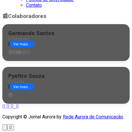
Contato
📰
Colaboradores
Germando Santos
3224 posts
|
Ver mais...
Pyettro Souza
32 posts
|
Ver mais...
Copyright © Jornal Aurora by
Rede Aurora de Comunicação
.