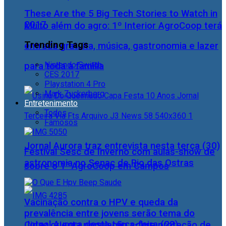
These Are the 5 Big Tech Stories to Watch in
2017
Muito além do agro: 1º Interior AgroCoop terá
Trending Tags
entrada gratuita, música, gastronomia e lazer
Nintendo Switch
para toda a família
CES 2017
Playstation 4 Pro
Mark Zuckerberg
Entretenimento
Todos
Famosos
Jornal Aurora traz entrevista nesta terça (30)
Festival Sesc de Inverno com aulas-show de
astronomia no Senac de Rio das Ostras
sobre o 1° AgroCoop em Campos
Vacinação contra o HPV e queda da
prevalência entre jovens serão tema do
Jornal Aurora desta terça-feira (28)
Cidac orienta população sobre proteção de