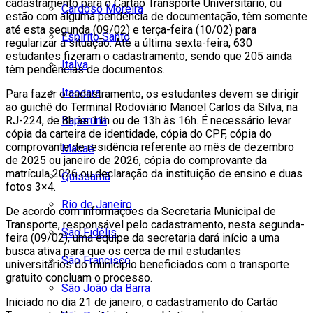
cadastramento para o Cartão Transporte Universitário, ou
Cardoso Moreira
estão com alguma pendência de documentação, têm somente
até esta segunda (09/02) e terça-feira (10/02) para
Espírito Santo
regularizar a situação. Até a última sexta-feira, 630
estudantes fizeram o cadastramento, sendo que 205 ainda
Italva
têm pendências de documentos.
Itaocara
Para fazer o cadastramento, os estudantes devem se dirigir
ao guichê do Terminal Rodoviário Manoel Carlos da Silva, na
Itaperuna
RJ-224, de 8h às 11h ou de 13h às 16h. É necessário levar
cópia da carteira de identidade, cópia do CPF, cópia do
comprovante de residência referente ao mês de dezembro
Macaé
de 2025 ou janeiro de 2026, cópia do comprovante da
matrícula 2026 ou declaração da instituição de ensino e duas
Quissamã
fotos 3×4.
Rio de Janeiro
De acordo com informações da Secretaria Municipal de
Transporte, responsável pelo cadastramento, nesta segunda-
São Fidélis
feira (09/02), uma equipe da secretaria dará início a uma
busca ativa para que os cerca de mil estudantes
São Francisco
universitários do município beneficiados com o transporte
gratuito concluam o processo.
São João da Barra
Iniciado no dia 21 de janeiro, o cadastramento do Cartão