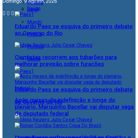
Domingo, 9 Agosto, 2026
Política
Saúde
Geral
Mundo
Eduardo Paes se esquiva do primeiro debate
ao Governo do Rio
Polícia
Política
Cientistas recorrem aos tubarões para
Saúde
melhorar previsão sobre furacões
Eduardo Paes se esquiva do primeiro debate
Após meses de indefinição e longe do
ao Governo do Rio
plenário, Marquinho Bacellar vai disputar vaga
de deputado federal
Lucas Ronier sofre grave lesão no Coritiba e