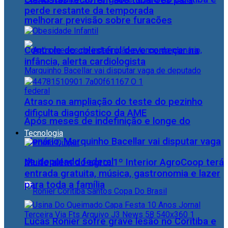
Cientistas recorrem aos tubarões para
perde restante da temporada
melhorar previsão sobre furacões
Controle do colesterol deve começar na
infância, alerta cardiologista
Atraso na ampliação do teste do pezinho
dificulta diagnóstico da AME
Após meses de indefinição e longe do
Tecnologia
plenário, Marquinho Bacellar vai disputar vaga
de deputado federal
Muito além do agro: 1º Interior AgroCoop terá
entrada gratuita, música, gastronomia e lazer
para toda a família
Lucas Ronier sofre grave lesão no Coritiba e