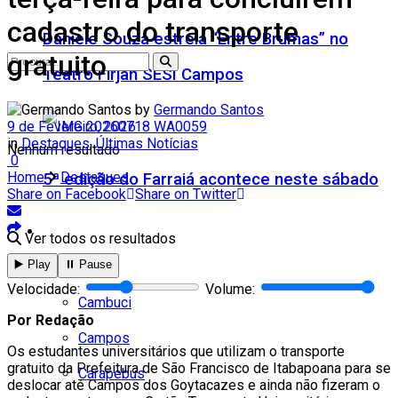
cadastro do transporte
Daniele Souza estreia “Entre Brumas” no
gratuito
Teatro Firjan SESI Campos
by
Germando Santos
9 de Fevereiro, 2026
in
Destaques
,
Últimas Notícias
Nenhum resultado
0
Home
Destaques
5ª edição do Farraiá acontece neste sábado
Share on Facebook
Share on Twitter
Cidades
Ver todos os resultados
▶️ Play
⏸️ Pause
Todos
Velocidade:
Volume:
Cambuci
Por Redação
Campos
Os estudantes universitários que utilizam o transporte
gratuito da Prefeitura de São Francisco de Itabapoana para se
Carapebus
deslocar até Campos dos Goytacazes e ainda não fizeram o