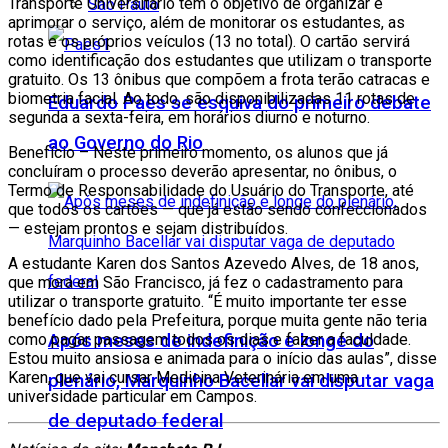
Transporte Universitário tem o objetivo de organizar e
São Paulo
aprimorar o serviço, além de monitorar os estudantes, as
rotas e os próprios veículos (13 no total). O cartão servirá
como identificação dos estudantes que utilizam o transporte
gratuito. Os 13 ônibus que compõem a frota terão catracas e
biometria facial. Ao todo, são disponibilizadas 11 rotas de
Eduardo Paes se esquiva do primeiro debate
segunda a sexta-feira, em horários diurno e noturno.
ao Governo do Rio
Benefício – Neste primeiro momento, os alunos que já
concluíram o processo deverão apresentar, no ônibus, o
Termo de Responsabilidade do Usuário do Transporte, até
que todos os cartões — que já estão sendo confeccionados
— estejam prontos e sejam distribuídos.
A estudante Karen dos Santos Azevedo Alves, de 18 anos,
que mora em São Francisco, já fez o cadastramento para
utilizar o transporte gratuito. “É muito importante ter esse
benefício dado pela Prefeitura, porque muita gente não teria
Após meses de indefinição e longe do
como pagar passagem todos os dias e fazer a faculdade.
Estou muito ansiosa e animada para o início das aulas”, disse
Karen, que vai cursar Medicina Veterinária em uma
plenário, Marquinho Bacellar vai disputar vaga
universidade particular em Campos.
de deputado federal