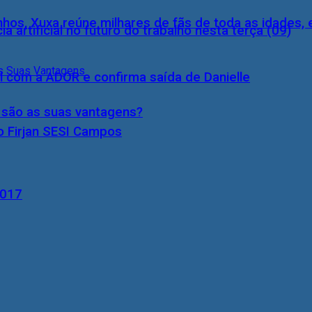
inhos, Xuxa reúne milhares de fãs de toda as idades,
a artificial no futuro do trabalho nesta terça (09)
l com a ADOR e confirma saída de Danielle
s são as suas vantagens?
o Firjan SESI Campos
2017