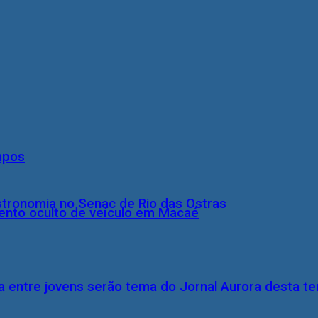
mpos
stronomia no Senac de Rio das Ostras
nto oculto de veículo em Macaé
 entre jovens serão tema do Jornal Aurora desta ter