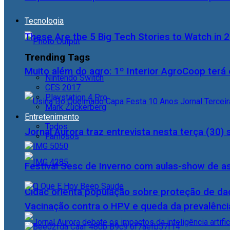
Tecnologia
These Are the 5 Big Tech Stories to Watch in 
Trending Tags
Muito além do agro: 1º Interior AgroCoop terá 
Nintendo Switch
CES 2017
Playstation 4 Pro
Mark Zuckerberg
Entretenimento
Todos
Jornal Aurora traz entrevista nesta terça (3
Famosos
Festival Sesc de Inverno com aulas-show de a
Cidac orienta população sobre proteção de da
Vacinação contra o HPV e queda da prevalência