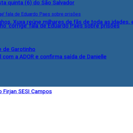
ta quinta (6) do São Salvador
inhos, Xuxa reúne milhares de fãs de toda as idades,
ho ‘corrige’ fala de Eduardo Paes sobre prisões
e de Garotinho
l com a ADOR e confirma saída de Danielle
o Firjan SESI Campos