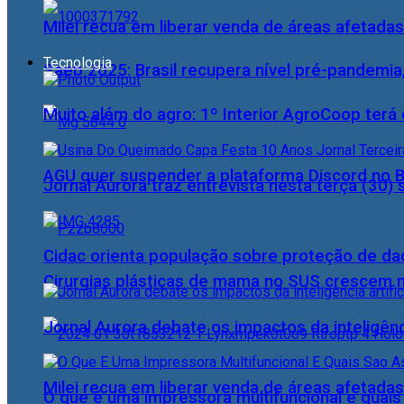
Milei recua em liberar venda de áreas afetadas
Tecnologia
Saeb 2025: Brasil recupera nível pré-pandemia
Muito além do agro: 1º Interior AgroCoop terá 
AGU quer suspender a plataforma Discord no B
Jornal Aurora traz entrevista nesta terça (3
Cidac orienta população sobre proteção de da
Cirurgias plásticas de mama no SUS crescem
Jornal Aurora debate os impactos da inteligênci
Milei recua em liberar venda de áreas afetadas
O que é uma impressora multifuncional e quai