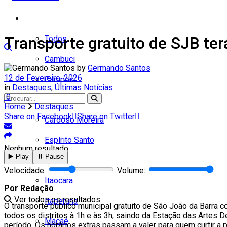
Cidades
Transporte gratuito de SJB te
Todos
Cambuci
by
Germando Santos
12 de Fevereiro, 2026
Campos
in
Destaques
,
Últimas Notícias
0
Carapebus
Home
Destaques
Share on Facebook
Share on Twitter
Cardoso Moreira
Espírito Santo
Nenhum resultado
▶️ Play
⏸️ Pause
Italva
Velocidade:
Volume:
Itaocara
Por Redação
Ver todos os resultados
Itaperuna
O transporte público municipal gratuito de São João da Barra 
todos os distritos à 1h e às 3h, saindo da Estação das Artes
Macaé
período. Os horários extras passam a valer para quem curtir a 