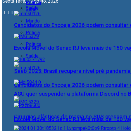
Sexta-feira, 7 Agosto, 2026
Política
Saúde
Geral
Mundo
Candidatos do Encceja 2026 podem consultar o
Polícia
Política
Escola Móvel do Senac RJ leva mais de 160 va
Saúde
Saeb 2025: Brasil recupera nível pré-pandemia
Candidatos do Encceja 2026 podem consultar o
AGU quer suspender a plataforma Discord no B
Cirurgias plásticas de mama no SUS crescem
Escola Móvel do Senac RJ leva mais de 160 va