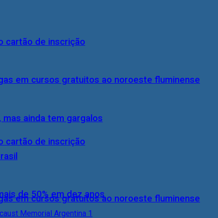
 cartão de inscrição
gas em cursos gratuitos ao noroeste fluminense
, mas ainda tem gargalos
 cartão de inscrição
rasil
 mais de 50% em dez anos
gas em cursos gratuitos ao noroeste fluminense