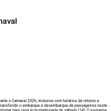
naval
ante o Carnaval 2026, inclusive com horários de retorno a
oi transferido o embarque e desembarque de passageiros neste
r retornar para casa já na madrugada de sábado (14). O esquema