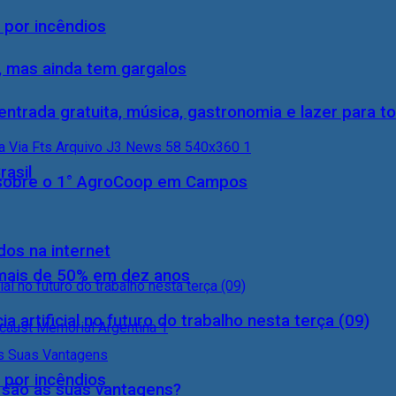
 por incêndios
, mas ainda tem gargalos
entrada gratuita, música, gastronomia e lazer para to
rasil
0) sobre o 1° AgroCoop em Campos
dos na internet
 mais de 50% em dez anos
a artificial no futuro do trabalho nesta terça (09)
 por incêndios
s são as suas vantagens?