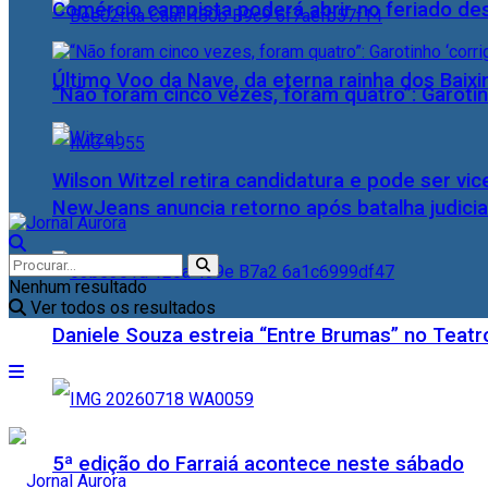
Comércio campista poderá abrir no feriado des
Último Voo da Nave, da eterna rainha dos Baix
“Não foram cinco vezes, foram quatro”: Garotin
Wilson Witzel retira candidatura e pode ser vic
NewJeans anuncia retorno após batalha judicia
Nenhum resultado
Ver todos os resultados
Daniele Souza estreia “Entre Brumas” no Teatr
5ª edição do Farraiá acontece neste sábado