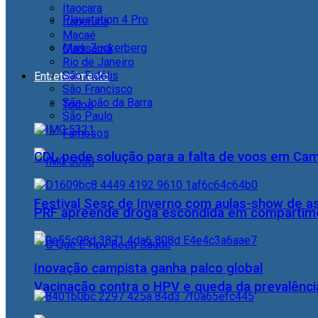
Itaocara
Playstation 4 Pro
Itaperuna
Macaé
Mark Zuckerberg
Quissamã
Rio de Janeiro
São Fidélis
Entretenimento
São Francisco
São João da Barra
Todos
São Paulo
Famosos
CDL pede solução para a falta de voos em Ca
Festival Sesc de Inverno com aulas-show de a
PRF apreende droga escondida em compartime
Inovação campista ganha palco global
Vacinação contra o HPV e queda da prevalência