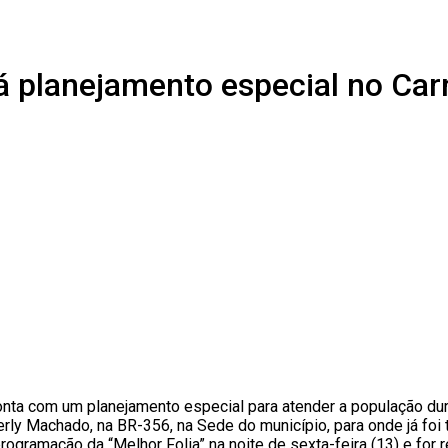
rá planejamento especial no Car
conta com um planejamento especial para atender a população dur
 Derly Machado, na BR-356, na Sede do município, para onde já f
programação da “Melhor Folia” na noite de sexta-feira (13) e fo