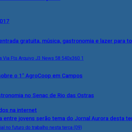
2017
entrada gratuita, música, gastronomia e lazer para to
0) sobre o 1° AgroCoop em Campos
stronomia no Senac de Rio das Ostras
dos na internet
 entre jovens serão tema do Jornal Aurora desta ter