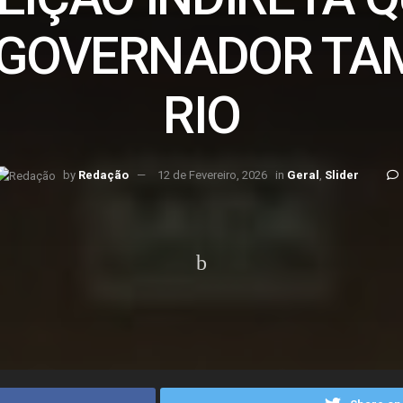
R GOVERNADOR TA
RIO
by
Redação
12 de Fevereiro, 2026
in
Geral
,
Slider