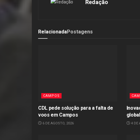
Redação
Relacionada
Postagens
CAMPOS
CAM
CDL pede solução para a falta de
Inova
voos em Campos
globa
6 DE AGOSTO, 2026
4 DE 