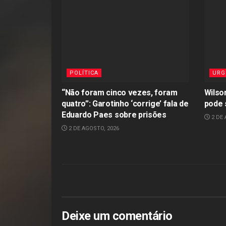
POLÍTICA
URG
“Não foram cinco vezes, foram
Wilson
quatro”: Garotinho ‘corrige’ fala de
pode 
Eduardo Paes sobre prisões
2 DE 
2 DE AGOSTO, 2026
Deixe um comentário