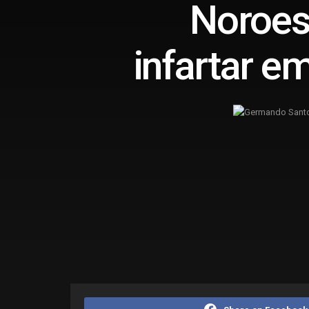
Noroes
infartar e
Home
Destaques