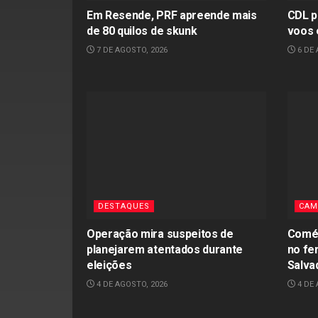
Em Resende, PRF apreende mais
CDL p
de 80 quilos de skunk
voos
7 DE AGOSTO, 2026
6 DE 
DESTAQUES
CAM
Operação mira suspeitos de
Comér
planejarem atentados durante
no fer
eleições
Salva
4 DE AGOSTO, 2026
4 DE 