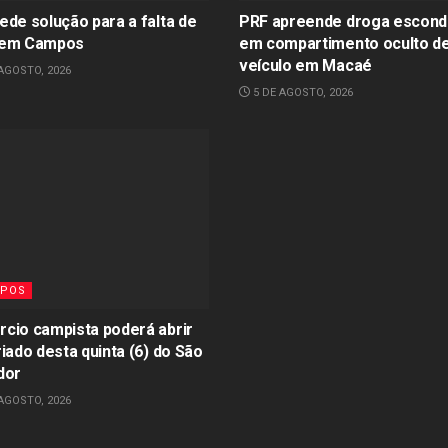
ede solução para a falta de
PRF apreende droga escond
 em Campos
em compartimento oculto d
veículo em Macaé
AGOSTO, 2026
5 DE AGOSTO, 2026
POS
cio campista poderá abrir
iado desta quinta (6) do São
dor
AGOSTO, 2026