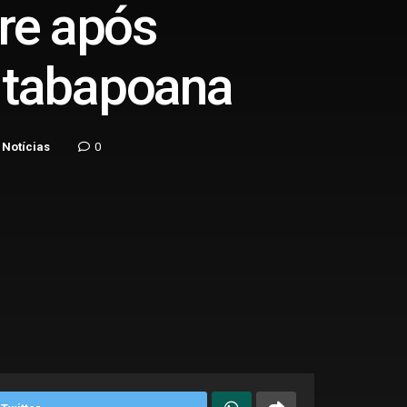
re após
 Itabapoana
 Notícias
0