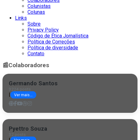
Colaboradores
Colunistas
Colunas
Links
Sobre
Privacy Policy
Código de Ética Jornalística
Política de Correções
Política de diversidade
Contato
📰
Colaboradores
Germando Santos
3224 posts
|
Ver mais...
Pyettro Souza
32 posts
|