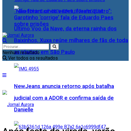
“Não foram cinco vezes, foram quatro”:
Garotinho ‘corrige’ fala de Eduardo Paes
sobre prisões
Último Voo da Nave, da eterna rainha dos
Baixinhos, Xuxa reúne milhares de fãs de toda
as idades, em São Paulo
Nenhum resultado
Ver todos os resultados
NewJeans anuncia retorno após batalha
judicial com a ADOR e confirma saída de
Danielle