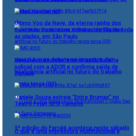
dados na internet
Último Voo da Nave, da eterna rainha dos
Baixinhos, Xuxa reúne milhares de fãs de toda
as idades, em São Paulo
Jornal Aurora debate os impactos da
NewJeans anuncia retorno após batalha
judicial com a ADOR e confirma saída de
inteligência artificial no futuro do trabalho
Danielle
nesta terça (09)
Daniele Souza estreia “Entre Brumas” no
Teatro Firjan SESI Campos
5ª edição do Farraiá acontece neste sábado
O que é uma impressora multifuncional e