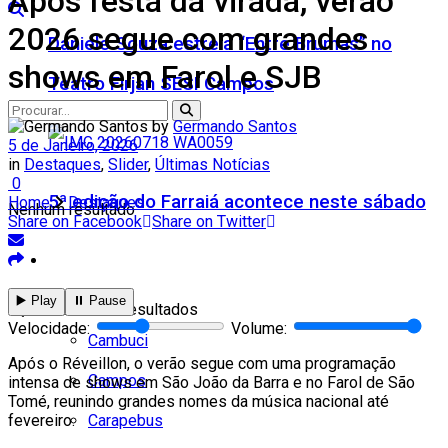
Após festa da virada, verão
2026 segue com grandes
Daniele Souza estreia “Entre Brumas” no
shows em Farol e SJB
Teatro Firjan SESI Campos
by
Germando Santos
5 de Janeiro, 2026
in
Destaques
,
Slider
,
Últimas Notícias
0
5ª edição do Farraiá acontece neste sábado
Home
Destaques
Nenhum resultado
Share on Facebook
Share on Twitter
Cidades
Todos
▶️ Play
⏸️ Pause
Ver todos os resultados
Velocidade:
Volume:
Cambuci
Após o Réveillon, o verão segue com uma programação
Campos
intensa de shows em São João da Barra e no Farol de São
Tomé, reunindo grandes nomes da música nacional até
Carapebus
fevereiro.