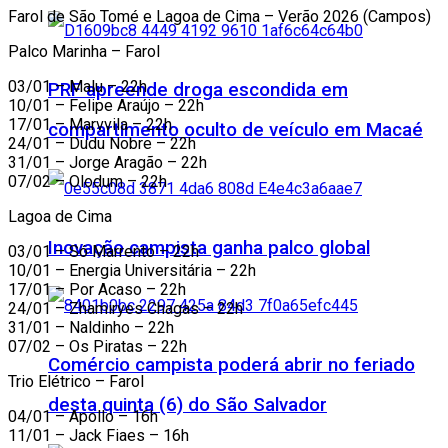
Farol de São Tomé e Lagoa de Cima – Verão 2026 (Campos)
Palco Marinha – Farol
03/01 – Malu – 22h
PRF apreende droga escondida em
10/01 – Felipe Araújo – 22h
17/01 – Marvvila – 22h
compartimento oculto de veículo em Macaé
24/01 – Dudu Nobre – 22h
31/01 – Jorge Aragão – 22h
07/02 – Olodum – 22h
Lagoa de Cima
Inovação campista ganha palco global
03/01 – Só Marrento – 22h
10/01 – Energia Universitária – 22h
17/01 – Por Acaso – 22h
24/01 – Zhamiryes Chagas – 22h
31/01 – Naldinho – 22h
07/02 – Os Piratas – 22h
Comércio campista poderá abrir no feriado
Trio Elétrico – Farol
desta quinta (6) do São Salvador
04/01 – Apollo – 16h
11/01 – Jack Fiaes – 16h