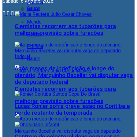
Sábado, 8 Agosto, 2026
Política
Saúde
Geral
Mundo
Cientistas recorrem aos tubarões para
melhorar previsão sobre furacões
Polícia
Política
Saúde
Após meses de indefinição e longe do
plenário, Marquinho Bacellar vai disputar vaga
de deputado federal
Cientistas recorrem aos tubarões para
melhorar previsão sobre furacões
Lucas Ronier sofre grave lesão no Coritiba e
perde restante da temporada
Controle do colesterol deve começar na