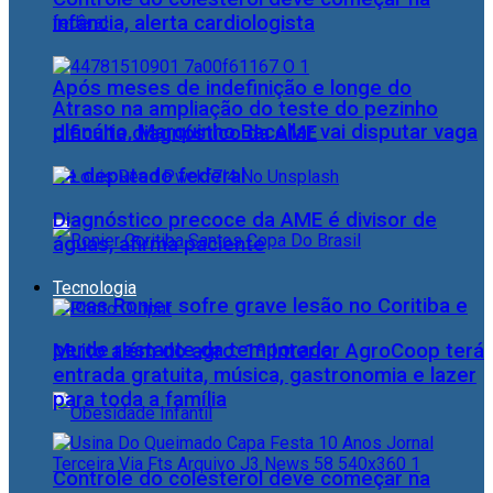
infância, alerta cardiologista
Após meses de indefinição e longe do
Atraso na ampliação do teste do pezinho
plenário, Marquinho Bacellar vai disputar vaga
dificulta diagnóstico da AME
de deputado federal
Diagnóstico precoce da AME é divisor de
águas, afirma paciente
Tecnologia
Lucas Ronier sofre grave lesão no Coritiba e
perde restante da temporada
Muito além do agro: 1º Interior AgroCoop terá
entrada gratuita, música, gastronomia e lazer
para toda a família
Controle do colesterol deve começar na