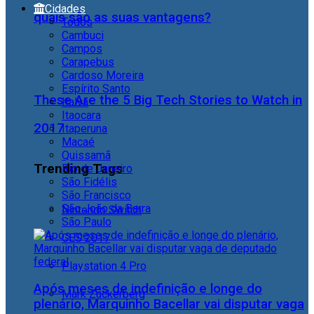
Cidades
quais são as suas vantagens?
Todos
Cambuci
Campos
Carapebus
Cardoso Moreira
Espírito Santo
These Are the 5 Big Tech Stories to Watch in
Italva
Itaocara
2017
Itaperuna
Macaé
Quissamã
Trending Tags
Rio de Janeiro
São Fidélis
São Francisco
São João da Barra
Nintendo Switch
São Paulo
CES 2017
Playstation 4 Pro
Após meses de indefinição e longe do
Mark Zuckerberg
plenário, Marquinho Bacellar vai disputar vaga