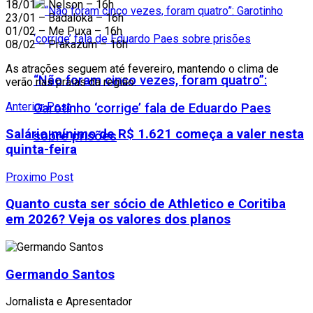
18/01 – Nelson – 16h
23/01 – Badaloka – 16h
01/02 – Me Puxa – 16h
08/02 – Prakazum – 16h
As atrações seguem até fevereiro, mantendo o clima de
“Não foram cinco vezes, foram quatro”:
verão nas praias da região.
Anterior Post
Garotinho ‘corrige’ fala de Eduardo Paes
Salário mínimo de R$ 1.621 começa a valer nesta
sobre prisões
quinta-feira
Proximo Post
Quanto custa ser sócio de Athletico e Coritiba
em 2026? Veja os valores dos planos
Germando Santos
Jornalista e Apresentador