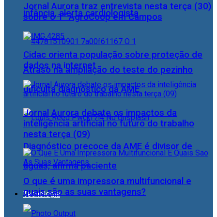
Jornal Aurora traz entrevista nesta terça (30)
infância, alerta cardiologista
sobre o 1° AgroCoop em Campos
Cidac orienta população sobre proteção de
dados na internet
Atraso na ampliação do teste do pezinho
dificulta diagnóstico da AME
Jornal Aurora debate os impactos da
inteligência artificial no futuro do trabalho
nesta terça (09)
Diagnóstico precoce da AME é divisor de
águas, afirma paciente
O que é uma impressora multifuncional e
quais são as suas vantagens?
Tecnologia