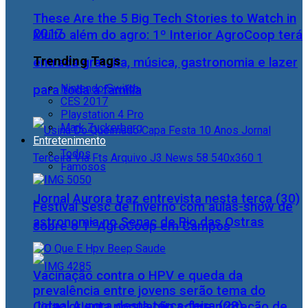
These Are the 5 Big Tech Stories to Watch in
2017
Muito além do agro: 1º Interior AgroCoop terá
Trending Tags
entrada gratuita, música, gastronomia e lazer
Nintendo Switch
para toda a família
CES 2017
Playstation 4 Pro
Mark Zuckerberg
Entretenimento
Todos
Famosos
Jornal Aurora traz entrevista nesta terça (30)
Festival Sesc de Inverno com aulas-show de
astronomia no Senac de Rio das Ostras
sobre o 1° AgroCoop em Campos
Vacinação contra o HPV e queda da
prevalência entre jovens serão tema do
Jornal Aurora desta terça-feira (28)
Cidac orienta população sobre proteção de