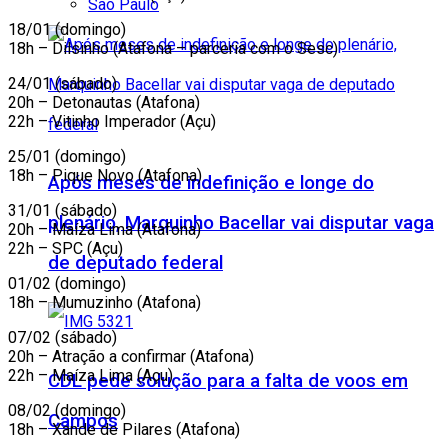
São Paulo
18/01 (domingo)
18h – Dilsinho (Atafona – parceria com o Sesc)
24/01 (sábado)
20h – Detonautas (Atafona)
22h – Vitinho Imperador (Açu)
25/01 (domingo)
18h – Pique Novo (Atafona)
Após meses de indefinição e longe do
31/01 (sábado)
plenário, Marquinho Bacellar vai disputar vaga
20h – Maíza Lima (Atafona)
22h – SPC (Açu)
de deputado federal
01/02 (domingo)
18h – Mumuzinho (Atafona)
07/02 (sábado)
20h – Atração a confirmar (Atafona)
22h – Maíza Lima (Açu)
CDL pede solução para a falta de voos em
08/02 (domingo)
Campos
18h – Xande de Pilares (Atafona)