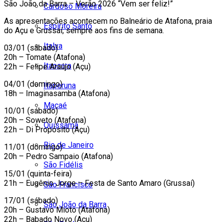
São João da Barra – Verão 2026 “Vem ser feliz!”
Cardoso Moreira
As apresentações acontecem no Balneário de Atafona, praia
Espírito Santo
do Açu e Grussaí, sempre aos fins de semana.
Italva
03/01 (sábado)
20h – Tomate (Atafona)
Itaocara
22h – Felipe Araújo (Açu)
04/01 (domingo)
Itaperuna
18h – Imaginasamba (Atafona)
Macaé
10/01 (sábado)
20h – Soweto (Atafona)
Quissamã
22h – Di Propósito (Açu)
Rio de Janeiro
11/01 (domingo)
20h – Pedro Sampaio (Atafona)
São Fidélis
15/01 (quinta-feira)
21h – Eugênio Jorge – Festa de Santo Amaro (Grussaí)
São Francisco
17/01 (sábado)
São João da Barra
20h – Gustavo Mioto (Atafona)
22h – Babado Novo (Açu)