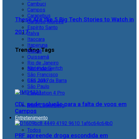
Cambuci
Campos
Carapebus
These Are the 5 Big Tech Stories to Watch in
Cardoso Moreira
Espírito Santo
2017
Italva
Itaocara
Itaperuna
Trending Tags
Macaé
Quissamã
Rio de Janeiro
Nintendo Switch
São Fidélis
São Francisco
São João da Barra
CES 2017
São Paulo
Playstation 4 Pro
CDL pede solução para a falta de voos em
Mark Zuckerberg
Campos
Entretenimento
Todos
PRF apreende droga escondida em