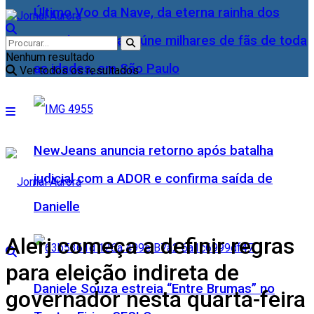
Último Voo da Nave, da eterna rainha dos
Baixinhos, Xuxa reúne milhares de fãs de toda
Nenhum resultado
as idades, em São Paulo
Ver todos os resultados
NewJeans anuncia retorno após batalha
judicial com a ADOR e confirma saída de
Danielle
Alerj começa a definir regras
para eleição indireta de
Daniele Souza estreia “Entre Brumas” no
governador nesta quarta-feira