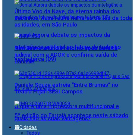
Último Voo da Nave, da eterna rainha dos
Baixinhos, Xuxa reúne milhares de fãs de toda
as idades, em São Paulo
Jornal Aurora debate os impactos da
inteligência artificial no futuro do trabalho
NewJeans anuncia retorno após batalha
judicial com a ADOR e confirma saída de
nesta terça (09)
Danielle
Daniele Souza estreia “Entre Brumas” no
Teatro Firjan SESI Campos
O que é uma impressora multifuncional e
5ª edição do Farraiá acontece neste sábado
quais são as suas vantagens?
Cidades
Todos