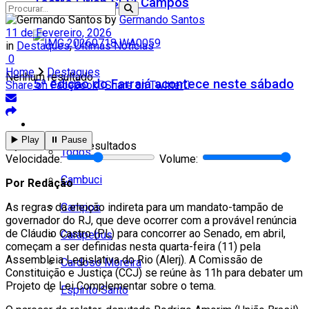
Teatro Firjan SESI Campos
by
Germando Santos
11 de Fevereiro, 2026
in
Destaques
,
Últimas Notícias
0
Home
Destaques
Nenhum resultado
5ª edição do Farraiá acontece neste sábado
Share on Facebook
Share on Twitter
Cidades
▶️ Play
⏸️ Pause
Ver todos os resultados
Todos
Velocidade:
Volume:
Cambuci
Por Redação
Campos
As regras da eleição indireta para um mandato-tampão de
governador do RJ, que deve ocorrer com a provável renúncia
de Cláudio Castro (PL) para concorrer ao Senado, em abril,
Carapebus
começam a ser definidas nesta quarta-feira (11) pela
Assembleia Legislativa do Rio (Alerj). A Comissão de
Cardoso Moreira
Constituição e Justiça (CCJ) se reúne às 11h para debater um
Projeto de Lei Complementar sobre o tema.
Espírito Santo