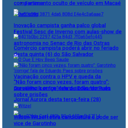
compartimento oculto de veículo em Macaé
Famosos
Inovação campista ganha palco global
Festival Sesc de Inverno com aulas-show de
astronomia no Senac de Rio das Ostras
Comércio campista poderá abrir no feriado
desta quinta (6) do São Salvador
Vacinação contra o HPV e queda da
“Não foram cinco vezes, foram quatro”:
prevalência entre jovens serão tema do
Garotinho ‘corrige’ fala de Eduardo Paes
sobre prisões
Jornal Aurora desta terça-feira (28)
Wilson Witzel retira candidatura e pode ser
vice de Garotinho