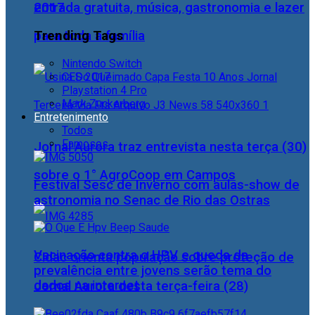
2017
entrada gratuita, música, gastronomia e lazer
Trending Tags
para toda a família
Nintendo Switch
CES 2017
Playstation 4 Pro
Mark Zuckerberg
Entretenimento
Todos
Famosos
Jornal Aurora traz entrevista nesta terça (30)
sobre o 1° AgroCoop em Campos
Festival Sesc de Inverno com aulas-show de
astronomia no Senac de Rio das Ostras
Vacinação contra o HPV e queda da
Cidac orienta população sobre proteção de
prevalência entre jovens serão tema do
dados na internet
Jornal Aurora desta terça-feira (28)