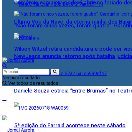
Comércio campista poderá abrir no feriado des
Último Voo da Nave, da eterna rainha dos Baix
“Não foram cinco vezes, foram quatro”: Garotin
Wilson Witzel retira candidatura e pode ser vic
NewJeans anuncia retorno após batalha judicia
Nenhum resultado
Ver todos os resultados
Daniele Souza estreia “Entre Brumas” no Teatr
5ª edição do Farraiá acontece neste sábado