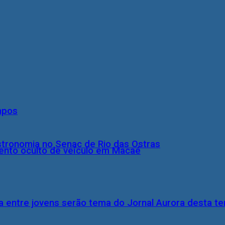
mpos
stronomia no Senac de Rio das Ostras
nto oculto de veículo em Macaé
 entre jovens serão tema do Jornal Aurora desta ter