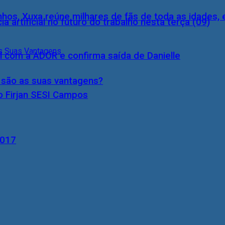
inhos, Xuxa reúne milhares de fãs de toda as idades,
a artificial no futuro do trabalho nesta terça (09)
l com a ADOR e confirma saída de Danielle
s são as suas vantagens?
o Firjan SESI Campos
2017