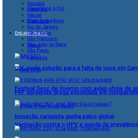
Itaocara
Playstation 4 Pro
Itaperuna
Macaé
Mark Zuckerberg
Quissamã
Rio de Janeiro
São Fidélis
Entretenimento
São Francisco
São João da Barra
Todos
São Paulo
Famosos
CDL pede solução para a falta de voos em Ca
Festival Sesc de Inverno com aulas-show de a
PRF apreende droga escondida em compartime
Inovação campista ganha palco global
Vacinação contra o HPV e queda da prevalência