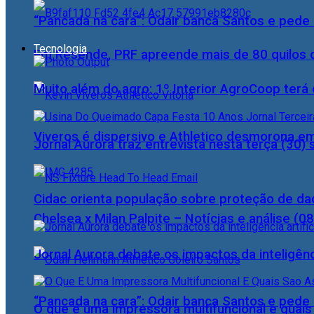
“Pancada na cara”: Odair banca Santos e pede 
Tecnologia
Em Resende, PRF apreende mais de 80 quilos 
Muito além do agro: 1º Interior AgroCoop terá 
Viveros é dispersivo e Athletico desmorona e
Jornal Aurora traz entrevista nesta terça (3
Cidac orienta população sobre proteção de da
Chelsea x Milan Palpite – Notícias e análise (0
Jornal Aurora debate os impactos da inteligênci
“Pancada na cara”: Odair banca Santos e pede 
O que é uma impressora multifuncional e quai