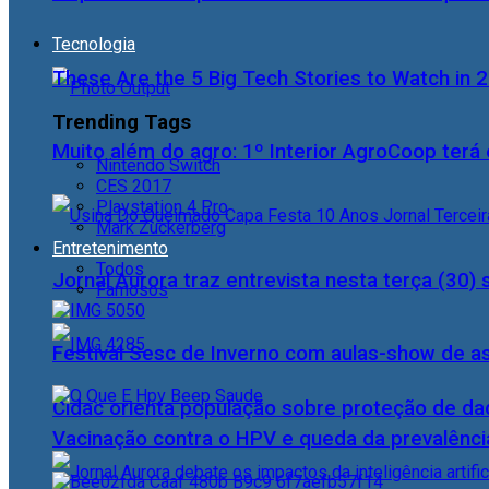
Tecnologia
These Are the 5 Big Tech Stories to Watch in 
Trending Tags
Muito além do agro: 1º Interior AgroCoop terá 
Nintendo Switch
CES 2017
Playstation 4 Pro
Mark Zuckerberg
Entretenimento
Todos
Jornal Aurora traz entrevista nesta terça (3
Famosos
Festival Sesc de Inverno com aulas-show de a
Cidac orienta população sobre proteção de da
Vacinação contra o HPV e queda da prevalência