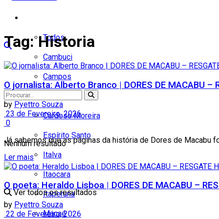
Cidades
Tag:
Historia
Todos
Cambuci
Campos
O jornalista: Alberto Branco | DORES DE MACABU 
Carapebus
by
Pyettro Souza
23 de Fevereiro, 2026
Cardoso Moreira
0
Espírito Santo
Já sabemos que as páginas da história de Dores de Macabu f
Nenhum resultado
Italva
Ler mais
Itaocara
O poeta: Heraldo Lisboa | DORES DE MACABU – R
Ver todos os resultados
Itaperuna
by
Pyettro Souza
Macaé
22 de Fevereiro, 2026