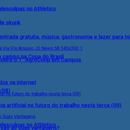
desculpas no Athletico
de skunk
entrada gratuita, música, gastronomia e lazer para to
m campo na Copa do Brasil
0) sobre o 1° AgroCoop em Campos
dos na internet
8/08)
a artificial no futuro do trabalho nesta terça (09)
desculpas no Athletico
s são as suas vantagens?