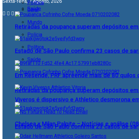
Sexta-feira, 7 Agosto, 2026
Política
Saúde
Geral
Mundo
Retiradas da poupança superam depósitos em R
Polícia
Política
Estado de São Paulo confirma 23 casos de sa
Saúde
Em Resende, PRF apreende mais de 80 quilos 
Retiradas da poupança superam depósitos em R
Viveros é dispersivo e Athletico desmorona e
Chelsea x Milan Palpite – Notícias e análise (0
Estado de São Paulo confirma 23 casos de sa