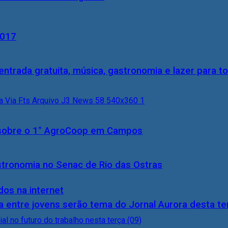
2017
entrada gratuita, música, gastronomia e lazer para to
0) sobre o 1° AgroCoop em Campos
stronomia no Senac de Rio das Ostras
dos na internet
 entre jovens serão tema do Jornal Aurora desta ter