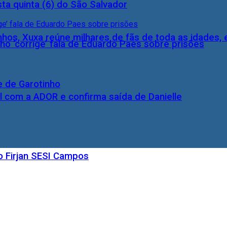
ta quinta (6) do São Salvador
inhos, Xuxa reúne milhares de fãs de toda as idades,
ho ‘corrige’ fala de Eduardo Paes sobre prisões
e de Garotinho
l com a ADOR e confirma saída de Danielle
o Firjan SESI Campos