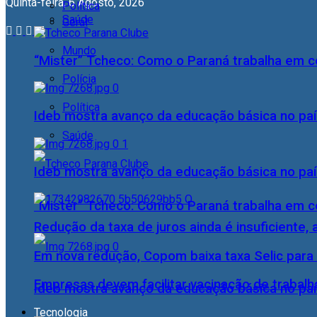
Quinta-feira, 6 Agosto, 2026
Política
Saúde
Geral
Mundo
“Mister” Tcheco: Como o Paraná trabalha em 
Polícia
Política
Ideb mostra avanço da educação básica no pa
Saúde
Ideb mostra avanço da educação básica no pa
“Mister” Tcheco: Como o Paraná trabalha em 
Redução da taxa de juros ainda é insuficiente,
Em nova redução, Copom baixa taxa Selic para
Empresas devem facilitar vacinação de trabal
Ideb mostra avanço da educação básica no pa
Tecnologia