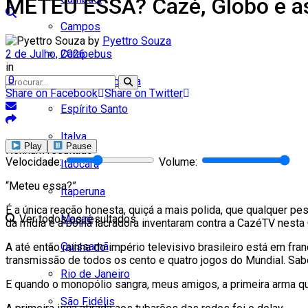
METEU ESSA? Cazé, Globo e a
Campos
by
Pyettro Souza
2 de Julho, 2026
Carapebus
in
0
Cardoso Moreira
Share on Facebook
Share on Twitter
Espírito Santo
Italva
Play
Pause
Nenhum resultado
Velocidade:
Volume:
Itaocara
“Meteu essa?”
Itaperuna
É a única reação honesta, quiçá a mais polida, que qualquer p
Ver todos os resultados
Macaé
da mídia e a bolha lacradora inventaram contra a CazéTV nest
Quissamã
A até então rainha do império televisivo brasileiro está em fr
transmissão de todos os cento e quatro jogos do Mundial. Sabe
Rio de Janeiro
E quando o monopólio sangra, meus amigos, a primeira arma que
São Fidélis