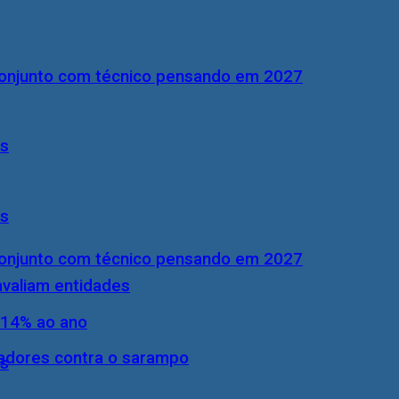
conjunto com técnico pensando em 2027
ís
ís
conjunto com técnico pensando em 2027
 avaliam entidades
 14% ao ano
hadores contra o sarampo
ís