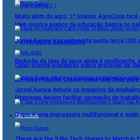
Muito além do agro: 1º Interior AgroCoop terá 
Ideb mostra avanço da educação básica no pa
Jornal Aurora traz entrevista nesta terça (3
Redução da taxa de juros ainda é insuficiente,
Cidac orienta população sobre proteção de da
Em nova redução, Copom baixa taxa Selic para
Jornal Aurora debate os impactos da inteligênci
Empresas devem facilitar vacinação de trabal
O que é uma impressora multifuncional e quai
Tecnologia
These Are the 5 Big Tech Stories to Watch in 