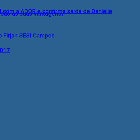
l com a ADOR e confirma saída de Danielle
s são as suas vantagens?
o Firjan SESI Campos
2017