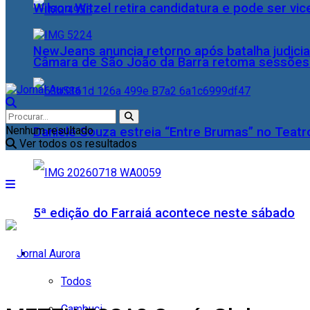
Wilson Witzel retira candidatura e pode ser vic
NewJeans anuncia retorno após batalha judicia
Câmara de São João da Barra retoma sessões o
Nenhum resultado
Daniele Souza estreia “Entre Brumas” no Teatr
Ver todos os resultados
5ª edição do Farraiá acontece neste sábado
Cidades
Todos
Cambuci