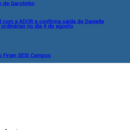
e de Garotinho
l com a ADOR e confirma saída de Danielle
rdinárias no dia 4 de agosto
o Firjan SESI Campos