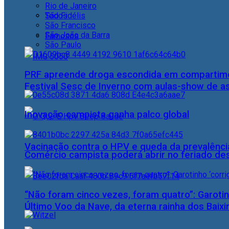
Rio de Janeiro
Todos
São Fidélis
São Francisco
São João da Barra
Famosos
São Paulo
PRF apreende droga escondida em compartime
Festival Sesc de Inverno com aulas-show de a
Inovação campista ganha palco global
Vacinação contra o HPV e queda da prevalência
Comércio campista poderá abrir no feriado des
“Não foram cinco vezes, foram quatro”: Garotin
Último Voo da Nave, da eterna rainha dos Baix