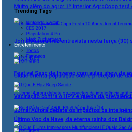
Muito além do agro: 1º Interior AgroCoop terá 
Trending Tags
Nintendo Switch
CES 2017
Playstation 4 Pro
Mark Zuckerberg
Jornal Aurora traz entrevista nesta terça (3
Entretenimento
Todos
Famosos
Festival Sesc de Inverno com aulas-show de a
Cidac orienta população sobre proteção de da
Vacinação contra o HPV e queda da prevalência
Jornal Aurora debate os impactos da inteligênci
Último Voo da Nave, da eterna rainha dos Baix