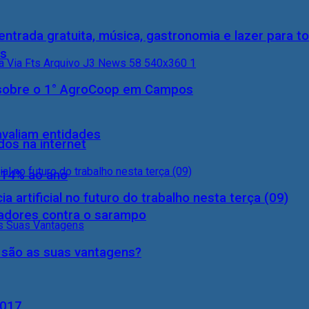
entrada gratuita, música, gastronomia e lazer para to
ís
0) sobre o 1° AgroCoop em Campos
 avaliam entidades
dos na internet
 14% ao ano
a artificial no futuro do trabalho nesta terça (09)
hadores contra o sarampo
s são as suas vantagens?
2017