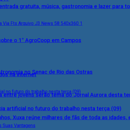
entrada gratuita, música, gastronomia e lazer para to
0) sobre o 1° AgroCoop em Campos
stronomia no Senac de Rio das Ostras
dos na internet
 entre jovens serão tema do Jornal Aurora desta ter
a artificial no futuro do trabalho nesta terça (09)
inhos, Xuxa reúne milhares de fãs de toda as idades,