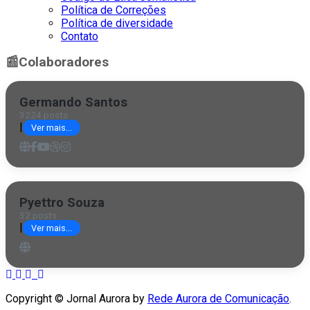
Política de Correções
Política de diversidade
Contato
📰
Colaboradores
Germando Santos
3224 posts
|
Ver mais...
Pyettro Souza
32 posts
|
Ver mais...
Copyright © Jornal Aurora by
Rede Aurora de Comunicação
.