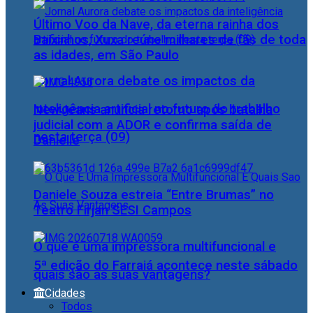
Último Voo da Nave, da eterna rainha dos
Baixinhos, Xuxa reúne milhares de fãs de toda
as idades, em São Paulo
Jornal Aurora debate os impactos da
inteligência artificial no futuro do trabalho
NewJeans anuncia retorno após batalha
judicial com a ADOR e confirma saída de
nesta terça (09)
Danielle
Daniele Souza estreia “Entre Brumas” no
Teatro Firjan SESI Campos
O que é uma impressora multifuncional e
5ª edição do Farraiá acontece neste sábado
quais são as suas vantagens?
Cidades
Todos