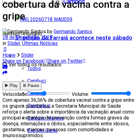
Teatro Firjan SESI Campos
cobertura da vacina contra a
gripe
by
Germando Santos
Nenhum resultado
5ª edição do Farraiá acontece neste sábado
28 de Dezembro, 2025
in
Slider
,
Últimas Notícias
0
Home
Slider
Cidades
Share on Facebook
Share on Twitter
Ver todos os resultados
Todos
Cambuci
▶️ Play
⏸️ Pause
Campos
Velocidade:
Volume:
Com apenas 36,56% de cobertura vacinal contra a gripe entre
Carapebus
os grupos prioritários, a Secretaria Municipal de Saúde
reforça o alerta sobre a importância da vacinação anual como
principal estratégia de prevenção contra formas graves da
Cardoso Moreira
doença, internações e óbitos, especialmente entre idosos,
gestantes, crianças, pessoas com comorbidades e
Espírito Santo
imunossuprimidos.