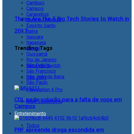
Cambuci
Campos
Carapebus
These Are the 5 Big Tech Stories to Watch in
Cardoso Moreira
Espírito Santo
2017
Italva
Itaocara
Itaperuna
Trending Tags
Macaé
Quissamã
Rio de Janeiro
São Fidélis
Nintendo Switch
São Francisco
São João da Barra
CES 2017
São Paulo
Playstation 4 Pro
CDL pede solução para a falta de voos em
Mark Zuckerberg
Campos
Entretenimento
Todos
PRF apreende droga escondida em