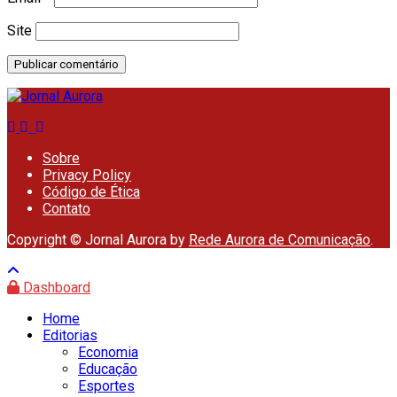
Site
Sobre
Privacy Policy
Código de Ética
Contato
Copyright © Jornal Aurora by
Rede Aurora de Comunicação
.
Dashboard
Home
Editorias
Economia
Educação
Esportes