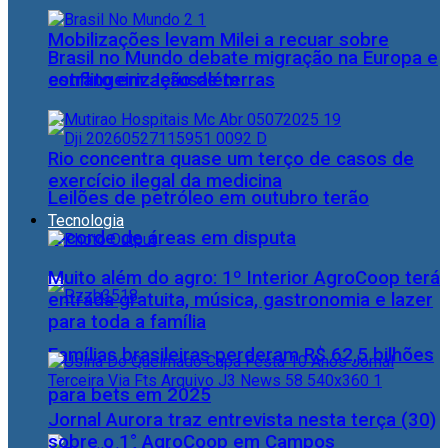
Mobilizações levam Milei a recuar sobre
Brasil no Mundo debate migração na Europa e
estrangeirização de terras
conflito em Jerusalém
Rio concentra quase um terço de casos de
exercício ilegal da medicina
Leilões de petróleo em outubro terão
Tecnologia
recorde de áreas em disputa
Muito além do agro: 1º Interior AgroCoop terá
entrada gratuita, música, gastronomia e lazer
para toda a família
Famílias brasileiras perderam R$ 62,5 bilhões
para bets em 2025
Jornal Aurora traz entrevista nesta terça (30)
sobre o 1° AgroCoop em Campos