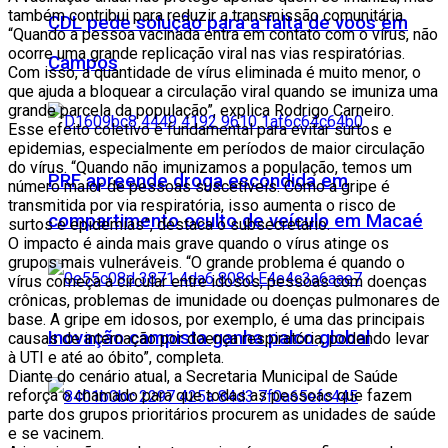
também contribui para reduzir a transmissão comunitária.
CDL pede solução para a falta de voos em
“Quando a pessoa vacinada entra em contato com o vírus, não
ocorre uma grande replicação viral nas vias respiratórias.
Campos
Com isso, a quantidade de vírus eliminada é muito menor, o
que ajuda a bloquear a circulação viral quando se imuniza uma
grande parcela da população”, explica Rodrigo Carneiro.
Esse efeito coletivo é fundamental para evitar surtos e
epidemias, especialmente em períodos de maior circulação
do vírus. “Quando não imunizamos a população, temos um
PRF apreende droga escondida em
número maior de pessoas suscetíveis. Como a gripe é
transmitida por via respiratória, isso aumenta o risco de
compartimento oculto de veículo em Macaé
surtos e epidemias”, destaca o subsecretário.
O impacto é ainda mais grave quando o vírus atinge os
grupos mais vulneráveis. “O grande problema é quando o
vírus começa a circular entre idosos, pessoas com doenças
crônicas, problemas de imunidade ou doenças pulmonares de
base. A gripe em idosos, por exemplo, é uma das principais
Inovação campista ganha palco global
causas de internação por doença respiratória, podendo levar
à UTI e até ao óbito”, completa.
Diante do cenário atual, a Secretaria Municipal de Saúde
reforça o chamado para que todas as pessoas que fazem
parte dos grupos prioritários procurem as unidades de saúde
e se vacinem.