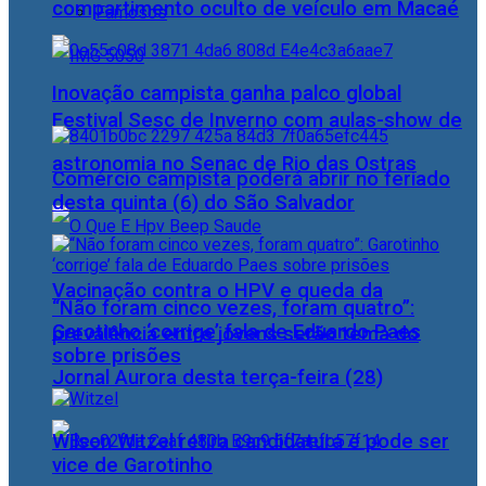
compartimento oculto de veículo em Macaé
Famosos
Inovação campista ganha palco global
Festival Sesc de Inverno com aulas-show de
astronomia no Senac de Rio das Ostras
Comércio campista poderá abrir no feriado
desta quinta (6) do São Salvador
Vacinação contra o HPV e queda da
“Não foram cinco vezes, foram quatro”:
Garotinho ‘corrige’ fala de Eduardo Paes
prevalência entre jovens serão tema do
sobre prisões
Jornal Aurora desta terça-feira (28)
Wilson Witzel retira candidatura e pode ser
vice de Garotinho