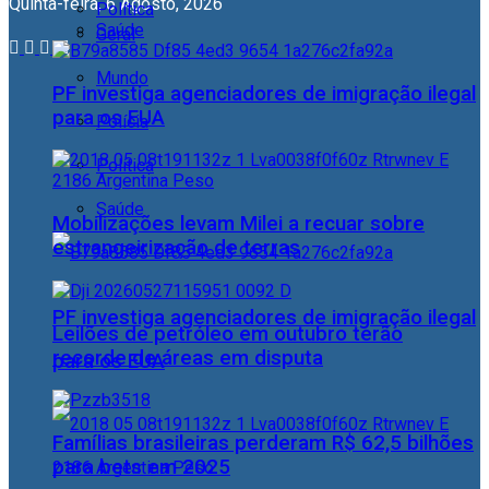
Quinta-feira, 6 Agosto, 2026
Política
Saúde
Geral
Mundo
PF investiga agenciadores de imigração ilegal
para os EUA
Polícia
Política
Saúde
Mobilizações levam Milei a recuar sobre
estrangeirização de terras
PF investiga agenciadores de imigração ilegal
Leilões de petróleo em outubro terão
recorde de áreas em disputa
para os EUA
Famílias brasileiras perderam R$ 62,5 bilhões
para bets em 2025