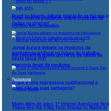
Brasil no Mundo debate migração na Europa e
Cidac orienta população sobre proteção de
dados na internet
conflito em Jerusalém
Jornal Aurora debate os impactos da
inteligência artificial no futuro do trabalho
Rio concentra quase um terço de casos de
nesta terça (09)
exercício ilegal da medicina
Tecnologia
O que é uma impressora multifuncional e
quais são as suas vantagens?
Muito além do agro: 1º Interior AgroCoop terá
These Are the 5 Big Tech Stories to Watch in