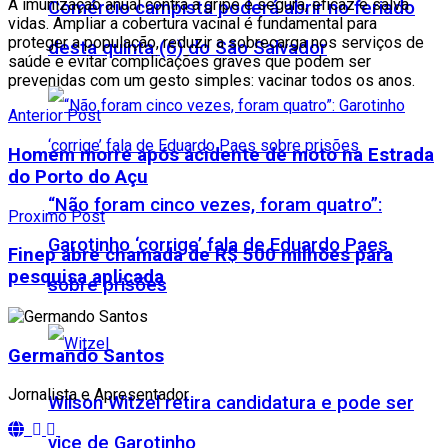
A imunização anual contra a gripe é segura, eficaz e salva
Comércio campista poderá abrir no feriado
vidas. Ampliar a cobertura vacinal é fundamental para
proteger a população, reduzir a sobrecarga nos serviços de
desta quinta (6) do São Salvador
saúde e evitar complicações graves que podem ser
prevenidas com um gesto simples: vacinar todos os anos.
Anterior Post
Homem morre após acidente de moto na Estrada
do Porto do Açu
“Não foram cinco vezes, foram quatro”:
Proximo Post
Garotinho ‘corrige’ fala de Eduardo Paes
Finep abre chamada de R$ 500 milhões para
pesquisa aplicada
sobre prisões
Germando Santos
Jornalista e Apresentador
Wilson Witzel retira candidatura e pode ser
vice de Garotinho