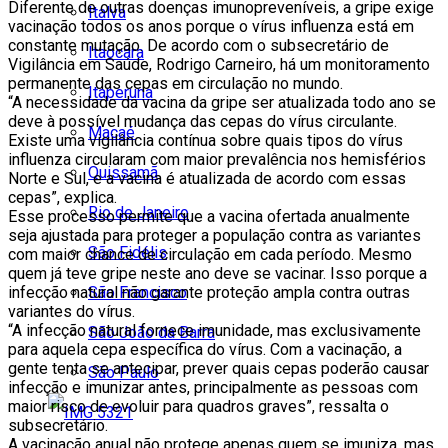
Diferente de outras doenças imunopreveníveis, a gripe exige
Italva
vacinação todos os anos porque o vírus influenza está em
constante mutação. De acordo com o subsecretário de
Itaocara
Vigilância em Saúde, Rodrigo Carneiro, há um monitoramento
permanente das cepas em circulação no mundo.
Itaperuna
“A necessidade da vacina da gripe ser atualizada todo ano se
deve à possível mudança das cepas do vírus circulante.
Macaé
Existe uma vigilância contínua sobre quais tipos do vírus
influenza circularam com maior prevalência nos hemisférios
Quissamã
Norte e Sul, e a vacina é atualizada de acordo com essas
cepas”, explica.
Rio de Janeiro
Esse processo permite que a vacina ofertada anualmente
seja ajustada para proteger a população contra as variantes
São Fidélis
com maior chance de circulação em cada período. Mesmo
quem já teve gripe neste ano deve se vacinar. Isso porque a
São Francisco
infecção natural não garante proteção ampla contra outras
variantes do vírus.
“A infecção natural fornece imunidade, mas exclusivamente
São João da Barra
para aquela cepa específica do vírus. Com a vacinação, a
gente tenta se antecipar, prever quais cepas poderão causar
São Paulo
infecção e imunizar antes, principalmente as pessoas com
maior risco de evoluir para quadros graves”, ressalta o
subsecretário.
A vacinação anual não protege apenas quem se imuniza, mas