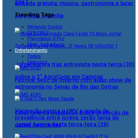
2017
entrada gratuita, música, gastronomia e lazer
Trending Tags
para toda a família
Nintendo Switch
CES 2017
Playstation 4 Pro
Mark Zuckerberg
Entretenimento
Todos
Famosos
Jornal Aurora traz entrevista nesta terça (30)
sobre o 1° AgroCoop em Campos
Festival Sesc de Inverno com aulas-show de
astronomia no Senac de Rio das Ostras
Vacinação contra o HPV e queda da
Cidac orienta população sobre proteção de
prevalência entre jovens serão tema do
Jornal Aurora desta terça-feira (28)
dados na internet