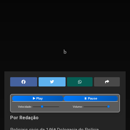
Home
Últimas Notícias
▶️ Play
⏸️ Pause
Velocidade:
Volume:
Por Redação
Policiais civis da 146ª Delegacia de Polícia