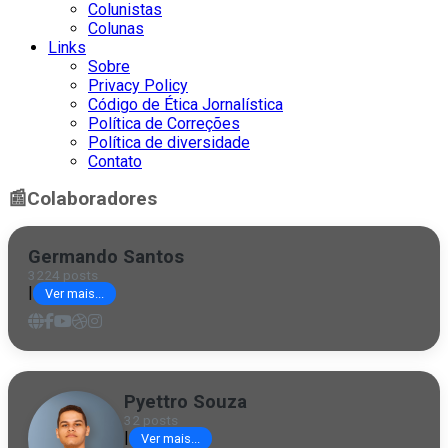
Colunistas
Colunas
Links
Sobre
Privacy Policy
Código de Ética Jornalística
Política de Correções
Política de diversidade
Contato
📰
Colaboradores
Germando Santos
3224 posts
|
Ver mais...
Pyettro Souza
32 posts
|
Ver mais...