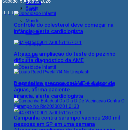
Sábado, 8 Agosto, 2026
Política
Saúde
Geral
Mundo
Controle do colesterol deve começar na
infância, alerta cardiologista
Polícia
Política
Atraso na ampliação do teste do pezinho
Saúde
dificulta diagnóstico da AME
Diagnóstico precoce da AME é divisor de
Controle do colesterol deve começar na
águas, afirma paciente
infância, alerta cardiologista
Campanha contra sarampo vacinou 280 mil
pessoas em SP em uma semana