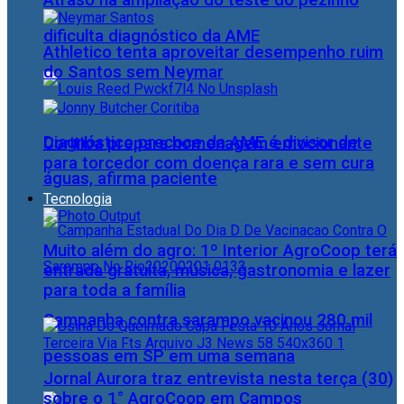
Atraso na ampliação do teste do pezinho
dificulta diagnóstico da AME
Athletico tenta aproveitar desempenho ruim
do Santos sem Neymar
Diagnóstico precoce da AME é divisor de
Coritiba prepara homenagem emocionante
para torcedor com doença rara e sem cura
águas, afirma paciente
Tecnologia
Muito além do agro: 1º Interior AgroCoop terá
entrada gratuita, música, gastronomia e lazer
para toda a família
Campanha contra sarampo vacinou 280 mil
pessoas em SP em uma semana
Jornal Aurora traz entrevista nesta terça (30)
sobre o 1° AgroCoop em Campos