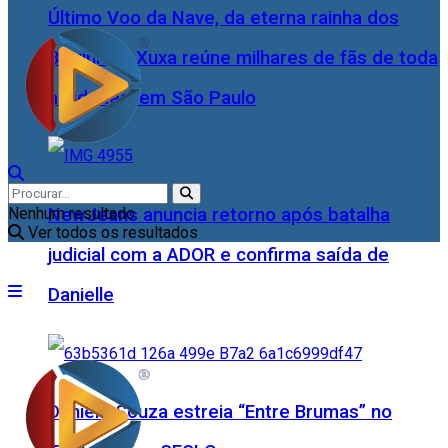
Último Voo da Nave, da eterna rainha dos
Baixinhos, Xuxa reúne milhares de fãs de toda
as idades, em São Paulo
NewJeans anuncia retorno após batalha
Nenhum resultado
Ver todos os resultados
judicial com a ADOR e confirma saída de
Danielle
Daniele Souza estreia “Entre Brumas” no