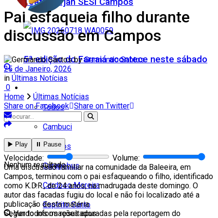
Teatro Firjan SESI Campos
Pai esfaqueia filho durante
discussão em Campos
5ª edição do Farraiá acontece neste sábado
by
Germando Santos
25 de Janeiro, 2026
in
Últimas Notícias
0
Cidades
Home
Últimas Notícias
Share on Facebook
Share on Twitter
Todos
Cambuci
▶️ Play
⏸️ Pause
Campos
Velocidade:
Volume:
Nenhum resultado
Carapebus
Uma discussão familiar na comunidade da Baleeira, em
Campos, terminou com o pai esfaqueando o filho, identificado
Cardoso Moreira
como K.D.R., de 24 anos, na madrugada deste domingo. O
autor das facadas fugiu do local e não foi localizado até a
publicação desta matéria.
Espírito Santo
Segundo informações apuradas pela reportagem do
Ver todos os resultados