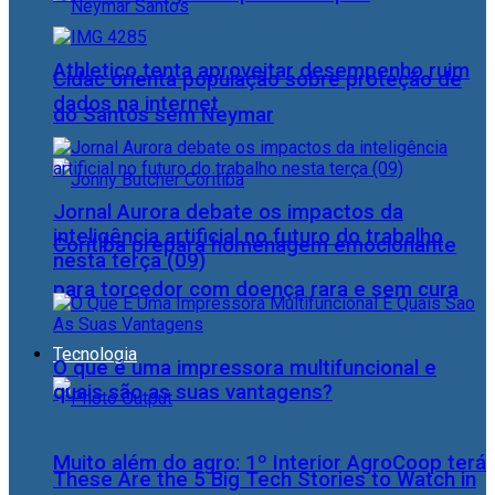
Athletico tenta aproveitar desempenho ruim
Cidac orienta população sobre proteção de
dados na internet
do Santos sem Neymar
Jornal Aurora debate os impactos da
inteligência artificial no futuro do trabalho
Coritiba prepara homenagem emocionante
nesta terça (09)
para torcedor com doença rara e sem cura
Tecnologia
O que é uma impressora multifuncional e
quais são as suas vantagens?
Muito além do agro: 1º Interior AgroCoop terá
These Are the 5 Big Tech Stories to Watch in