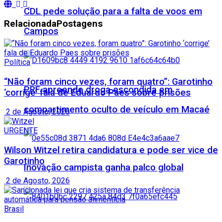
CDL pede solução para a falta de voos em
Relacionada
Postagens
Campos
Política
“Não foram cinco vezes, foram quatro”: Garotinho
PRF apreende droga escondida em
‘corrige’ fala de Eduardo Paes sobre prisões
compartimento oculto de veículo em Macaé
2 de Agosto, 2026
URGENTE
Wilson Witzel retira candidatura e pode ser vice de
Garotinho
Inovação campista ganha palco global
2 de Agosto, 2026
Brasil