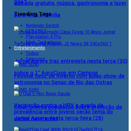
2017
entrada gratuita, música, gastronomia e lazer
Trending Tags
para toda a família
Nintendo Switch
CES 2017
Playstation 4 Pro
Mark Zuckerberg
Entretenimento
Todos
Famosos
Jornal Aurora traz entrevista nesta terça (30)
sobre o 1° AgroCoop em Campos
Festival Sesc de Inverno com aulas-show de
astronomia no Senac de Rio das Ostras
Vacinação contra o HPV e queda da
Cidac orienta população sobre proteção de
prevalência entre jovens serão tema do
Jornal Aurora desta terça-feira (28)
dados na internet