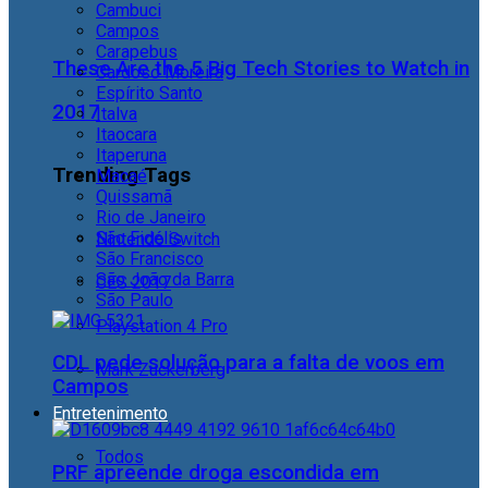
Cambuci
Campos
Carapebus
These Are the 5 Big Tech Stories to Watch in
Cardoso Moreira
Espírito Santo
2017
Italva
Itaocara
Itaperuna
Trending Tags
Macaé
Quissamã
Rio de Janeiro
São Fidélis
Nintendo Switch
São Francisco
São João da Barra
CES 2017
São Paulo
Playstation 4 Pro
CDL pede solução para a falta de voos em
Mark Zuckerberg
Campos
Entretenimento
Todos
PRF apreende droga escondida em