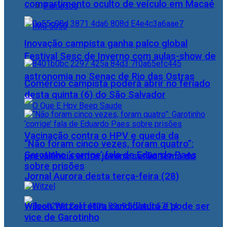
compartimento oculto de veículo em Macaé
Famosos
Inovação campista ganha palco global
Festival Sesc de Inverno com aulas-show de
astronomia no Senac de Rio das Ostras
Comércio campista poderá abrir no feriado
desta quinta (6) do São Salvador
Vacinação contra o HPV e queda da
“Não foram cinco vezes, foram quatro”:
Garotinho ‘corrige’ fala de Eduardo Paes
prevalência entre jovens serão tema do
sobre prisões
Jornal Aurora desta terça-feira (28)
Wilson Witzel retira candidatura e pode ser
vice de Garotinho