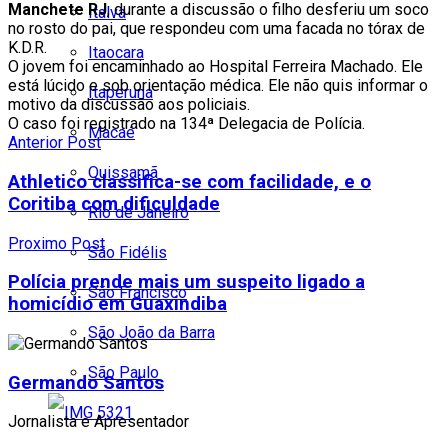
Manchete RJ
, durante a discussão o filho desferiu um soco
Italva
no rosto do pai, que respondeu com uma facada no tórax de
K.D.R.
Itaocara
O jovem foi encaminhado ao Hospital Ferreira Machado. Ele
está lúcido e sob orientação médica. Ele não quis informar o
Itaperuna
motivo da discussão aos policiais
.
O caso foi registrado na 134ª Delegacia de Polícia.
Macaé
Anterior Post
Quissamã
Athletico classifica-se com facilidade, e o
Coritiba com dificuldade
Rio de Janeiro
Proximo Post
São Fidélis
Polícia prende mais um suspeito ligado a
São Francisco
homicídio em Guaxindiba
São João da Barra
São Paulo
Germando Santos
Jornalista e Apresentador