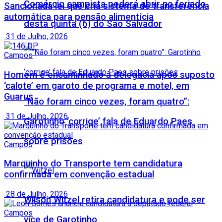
Comércio campista poderá abrir no feriado
Sancionada lei que cria sistema de transferência
automática para pensão alimentícia
desta quinta (6) do São Salvador
31 de Julho, 2026
Campos
Homem é encaminhado à delegacia após suposto
‘calote’ em garoto de programa e motel, em
Guarus
“Não foram cinco vezes, foram quatro”:
31 de Julho, 2026
Garotinho ‘corrige’ fala de Eduardo Paes
sobre prisões
Campos
Marquinho do Transporte tem candidatura
confirmada em convenção estadual
28 de Julho, 2026
Wilson Witzel retira candidatura e pode ser
Campos
vice de Garotinho