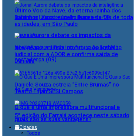
Último Voo da Nave, da eterna rainha dos
Baixinhos, Xuxa reúne milhares de fãs de toda
as idades, em São Paulo
Jornal Aurora debate os impactos da
inteligência artificial no futuro do trabalho
NewJeans anuncia retorno após batalha
judicial com a ADOR e confirma saída de
nesta terça (09)
Danielle
Daniele Souza estreia “Entre Brumas” no
Teatro Firjan SESI Campos
O que é uma impressora multifuncional e
5ª edição do Farraiá acontece neste sábado
quais são as suas vantagens?
Cidades
Todos