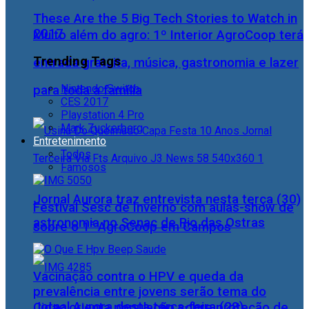
These Are the 5 Big Tech Stories to Watch in
2017
Muito além do agro: 1º Interior AgroCoop terá
Trending Tags
entrada gratuita, música, gastronomia e lazer
Nintendo Switch
para toda a família
CES 2017
Playstation 4 Pro
Mark Zuckerberg
Entretenimento
Todos
Famosos
Jornal Aurora traz entrevista nesta terça (30)
Festival Sesc de Inverno com aulas-show de
astronomia no Senac de Rio das Ostras
sobre o 1° AgroCoop em Campos
Vacinação contra o HPV e queda da
prevalência entre jovens serão tema do
Jornal Aurora desta terça-feira (28)
Cidac orienta população sobre proteção de