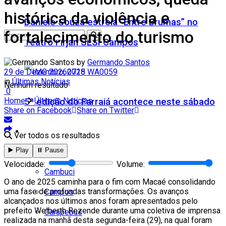
histórica da violência e
Daniele Souza estreia “Entre Brumas” no
fortalecimento do turismo
Teatro Firjan SESI Campos
by
Germando Santos
29 de Dezembro, 2025
in
Últimas Notícias
Nenhum resultado
0
Home
Últimas Notícias
5ª edição do Farraiá acontece neste sábado
Share on Facebook
Share on Twitter
Cidades
Ver todos os resultados
▶️ Play
⏸️ Pause
Todos
Velocidade:
Volume:
Cambuci
O ano de 2025 caminha para o fim com Macaé consolidando
uma fase de profundas transformações. Os avanços
Campos
alcançados nos últimos anos foram apresentados pelo
prefeito Welberth Rezende durante uma coletiva de imprensa
Carapebus
realizada na manhã desta segunda-feira (29), na qual foram