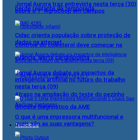
Jornal Aurora traz entrevista nesta terça (30)
perde restante da temporada
sobre o 1° AgroCoop em Campos
Cidac orienta população sobre proteção de
dados na internet
Controle do colesterol deve começar na
infância, alerta cardiologista
Jornal Aurora debate os impactos da
inteligência artificial no futuro do trabalho
nesta terça (09)
Atraso na ampliação do teste do pezinho
dificulta diagnóstico da AME
O que é uma impressora multifuncional e
quais são as suas vantagens?
Tecnologia