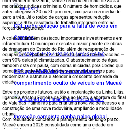
com Welberth Rezende, Macaé reduziu em mais de 80% a
maioria dos índices criminais. O número de homicídios, que
antes chegava a 20 ou 30 por mês, caiu para uma média de
zero a três. Já o roubo de cargas apresentou redução
superior a 90%, resultado do trabalho integrado entre as
CDL pede solução para a falta de voos em
forças de segurança.
Campos
A coletiva também destacou importantes investimentos em
infraestrutura. O município executa o maior pacote de obras
de drenagem do Estado do Rio, além da recuperação de
equipamentos públicos e da construção de novas escolas —
com 90% delas já climatizadas. O abastecimento de água
também está em pauta, com obras iniciadas pela Cedae que
PRF apreende droga escondida em
somam mais de R$ 200 milhões em investimentos para
modernizar a estrutura e atender à crescente demanda da
cidade.
compartimento oculto de veículo em Macaé
Entre os projetos futuros, estão a implantação da Linha Lilás,
ligando a Aristeu Ferreira da Silva ao Horto, a abertura do final
do Vale das Palmeiras para criar uma nova via de acesso e a
construção de uma nova rodoviária, ampliando a mobilidade
urbana.
Inovação campista ganha palco global
Com resultados concretos e planejamento de longo prazo,
Macaé encerra 2025 consolidada como uma cidade em