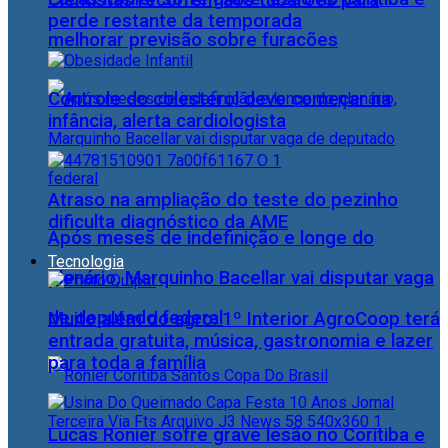
Cientistas recorrem aos tubarões para
perde restante da temporada
melhorar previsão sobre furacões
Controle do colesterol deve começar na
infância, alerta cardiologista
Atraso na ampliação do teste do pezinho
dificulta diagnóstico da AME
Após meses de indefinição e longe do
Tecnologia
plenário, Marquinho Bacellar vai disputar vaga
de deputado federal
Muito além do agro: 1º Interior AgroCoop terá
entrada gratuita, música, gastronomia e lazer
para toda a família
Lucas Ronier sofre grave lesão no Coritiba e