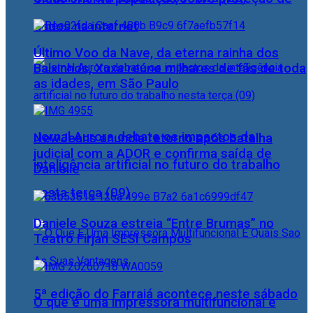
dados na internet
Último Voo da Nave, da eterna rainha dos
Baixinhos, Xuxa reúne milhares de fãs de toda
as idades, em São Paulo
Jornal Aurora debate os impactos da
NewJeans anuncia retorno após batalha
judicial com a ADOR e confirma saída de
inteligência artificial no futuro do trabalho
Danielle
nesta terça (09)
Daniele Souza estreia “Entre Brumas” no
Teatro Firjan SESI Campos
5ª edição do Farraiá acontece neste sábado
O que é uma impressora multifuncional e