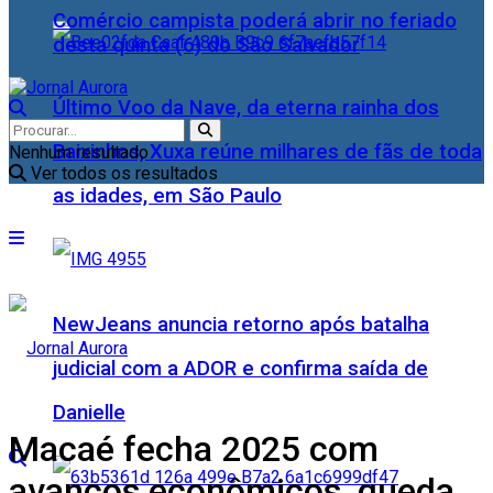
Comércio campista poderá abrir no feriado
desta quinta (6) do São Salvador
Último Voo da Nave, da eterna rainha dos
Baixinhos, Xuxa reúne milhares de fãs de toda
Nenhum resultado
Ver todos os resultados
as idades, em São Paulo
NewJeans anuncia retorno após batalha
judicial com a ADOR e confirma saída de
Danielle
Macaé fecha 2025 com
avanços econômicos, queda