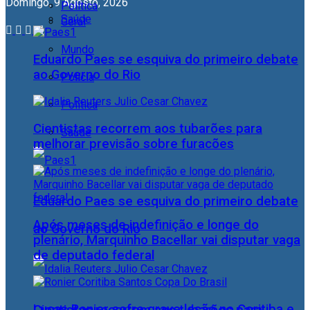
Domingo, 9 Agosto, 2026
Política
Saúde
Geral
Mundo
Eduardo Paes se esquiva do primeiro debate
ao Governo do Rio
Polícia
Política
Cientistas recorrem aos tubarões para
Saúde
melhorar previsão sobre furacões
Eduardo Paes se esquiva do primeiro debate
Após meses de indefinição e longe do
ao Governo do Rio
plenário, Marquinho Bacellar vai disputar vaga
de deputado federal
Lucas Ronier sofre grave lesão no Coritiba e