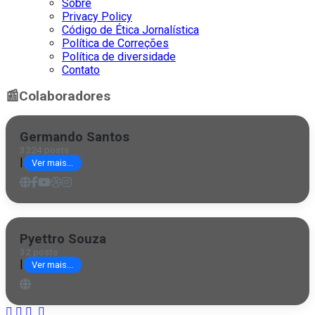
Sobre
Privacy Policy
Código de Ética Jornalística
Política de Correções
Política de diversidade
Contato
📰
Colaboradores
Germando Santos
3224 posts
|
Ver mais...
Pyettro Souza
32 posts
|
Ver mais...