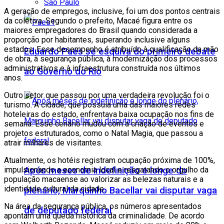
São Paulo
A geração de empregos, inclusive, foi um dos pontos centrais
da coletiva. Segundo o prefeito, Macaé figura entre os
maiores empregadores do Brasil quando considerada a
proporção por habitantes, superando inclusive alguns
estados. Esse desempenho é atribuído à qualificação da mão
Eduardo Paes se esquiva do primeiro debate
de obra, à segurança pública, à modernização dos processos
administrativos e à infraestrutura construída nos últimos
ao Governo do Rio
anos.
Outro setor que passou por uma verdadeira revolução foi o
turismo. A cidade, que possuía uma das maiores redes
hoteleiras do estado, enfrentava baixa ocupação nos fins de
semana. Esse cenário mudou com a criação de eventos e
projetos estruturados, como o Natal Magia, que passou a
atrair milhares de visitantes.
Atualmente, os hotéis registram ocupação próxima de 100%,
Após meses de indefinição e longe do
impulsionando a economia local e resgatando o orgulho da
população macaense ao valorizar as belezas naturais e a
identidade cultural da cidade.
plenário, Marquinho Bacellar vai disputar vaga
Na área da segurança pública, os números apresentados
de deputado federal
apontam uma queda histórica da criminalidade. De acordo