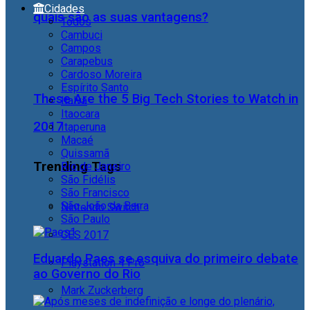
Cidades
quais são as suas vantagens?
Todos
Cambuci
Campos
Carapebus
Cardoso Moreira
Espírito Santo
These Are the 5 Big Tech Stories to Watch in
Italva
Itaocara
2017
Itaperuna
Macaé
Quissamã
Trending Tags
Rio de Janeiro
São Fidélis
São Francisco
São João da Barra
Nintendo Switch
São Paulo
CES 2017
Eduardo Paes se esquiva do primeiro debate
Playstation 4 Pro
ao Governo do Rio
Mark Zuckerberg