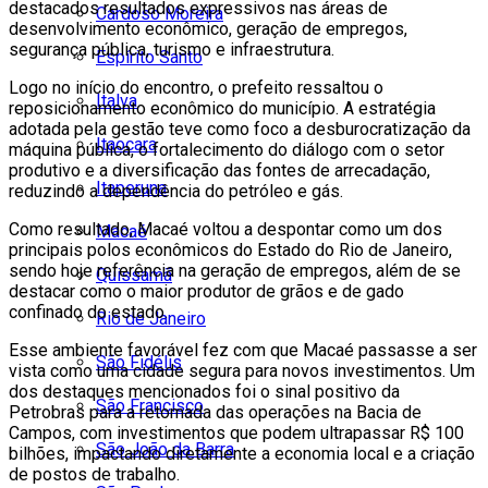
destacados resultados expressivos nas áreas de
Cardoso Moreira
desenvolvimento econômico, geração de empregos,
segurança pública, turismo e infraestrutura.
Espírito Santo
Logo no início do encontro, o prefeito ressaltou o
Italva
reposicionamento econômico do município. A estratégia
adotada pela gestão teve como foco a desburocratização da
Itaocara
máquina pública, o fortalecimento do diálogo com o setor
produtivo e a diversificação das fontes de arrecadação,
Itaperuna
reduzindo a dependência do petróleo e gás.
Como resultado, Macaé voltou a despontar como um dos
Macaé
principais polos econômicos do Estado do Rio de Janeiro,
sendo hoje referência na geração de empregos, além de se
Quissamã
destacar como o maior produtor de grãos e de gado
confinado do estado.
Rio de Janeiro
Esse ambiente favorável fez com que Macaé passasse a ser
São Fidélis
vista como uma cidade segura para novos investimentos. Um
dos destaques mencionados foi o sinal positivo da
São Francisco
Petrobras para a retomada das operações na Bacia de
Campos, com investimentos que podem ultrapassar R$ 100
São João da Barra
bilhões, impactando diretamente a economia local e a criação
de postos de trabalho.