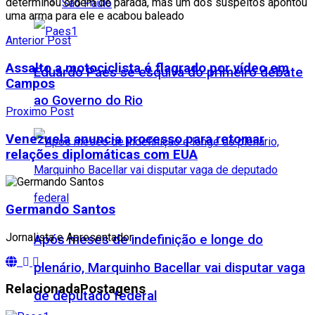
determinou ordem de parada, mas um dos suspeitos apontou
São Paulo
uma arma para ele e acabou baleado
Anterior Post
Assalto a motociclista é flagrado por vídeo em
Eduardo Paes se esquiva do primeiro debate
Campos
ao Governo do Rio
Proximo Post
Venezuela anuncia processo para retomar
relações diplomáticas com EUA
Germando Santos
Jornalista e Apresentador
Após meses de indefinição e longe do
plenário, Marquinho Bacellar vai disputar vaga
Relacionada
Postagens
de deputado federal