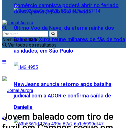
Comércio campista poderá abrir no feriado
desta quinta (6) do São Salvador
Último Voo da Nave, da eterna rainha dos
Baixinhos, Xuxa reúne milhares de fãs de toda
Nenhum resultado
Ver todos os resultados
as idades, em São Paulo
NewJeans anuncia retorno após batalha
judicial com a ADOR e confirma saída de
Danielle
Jovem baleado com tiro de
fuzil em Campos segue em