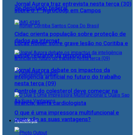
Jornal Aurora traz entrevista nesta terça (30)
de deputado federal
sobre o 1° AgroCoop em Campos
Cidac orienta população sobre proteção de
dados na internet
Lucas Ronier sofre grave lesão no Coritiba e
perde restante da temporada
Jornal Aurora debate os impactos da
inteligência artificial no futuro do trabalho
nesta terça (09)
Controle do colesterol deve começar na
infância, alerta cardiologista
O que é uma impressora multifuncional e
quais são as suas vantagens?
Tecnologia