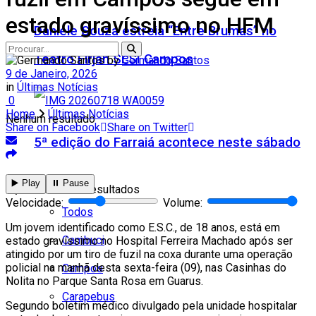
estado gravíssimo no HFM
Daniele Souza estreia “Entre Brumas” no
Teatro Firjan SESI Campos
by
Germando Santos
9 de Janeiro, 2026
in
Últimas Notícias
0
Home
Últimas Notícias
Nenhum resultado
Share on Facebook
Share on Twitter
5ª edição do Farraiá acontece neste sábado
Cidades
▶️ Play
⏸️ Pause
Ver todos os resultados
Velocidade:
Volume:
Todos
Um jovem identificado como E.S.C., de 18 anos, está em
Cambuci
estado gravíssimo no Hospital Ferreira Machado após ser
atingido por um tiro de fuzil na coxa durante uma operação
policial na manhã desta sexta-feira (09), nas Casinhas do
Campos
Nolita no Parque Santa Rosa em Guarus.
Carapebus
Segundo boletim médico divulgado pela unidade hospitalar