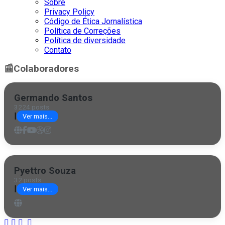
Sobre
Privacy Policy
Código de Ética Jornalística
Política de Correções
Política de diversidade
Contato
📰
Colaboradores
Germando Santos
3224 posts
|
Ver mais...
Pyettro Souza
32 posts
|
Ver mais...