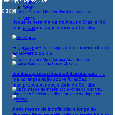
Domingo, 9 Agosto, 2026
Política
Saúde
Geral
Mundo
Josué supera marca de Alex no Brasileirão,
mas preocupa após vitória do Coritiba
Polícia
Política
Eduardo Paes se esquiva do primeiro debate
Saúde
ao Governo do Rio
Cientistas recorrem aos tubarões para
Josué supera marca de Alex no Brasileirão,
melhorar previsão sobre furacões
mas preocupa após vitória do Coritiba
Após meses de indefinição e longe do
plenário, Marquinho Bacellar vai disputar vaga