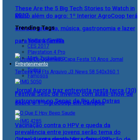
These Are the 5 Big Tech Stories to Watch in
2017
Muito além do agro: 1º Interior AgroCoop terá
Trending Tags
entrada gratuita, música, gastronomia e lazer
Nintendo Switch
para toda a família
CES 2017
Playstation 4 Pro
Mark Zuckerberg
Entretenimento
Todos
Famosos
Jornal Aurora traz entrevista nesta terça (30)
Festival Sesc de Inverno com aulas-show de
astronomia no Senac de Rio das Ostras
sobre o 1° AgroCoop em Campos
Vacinação contra o HPV e queda da
prevalência entre jovens serão tema do
Jornal Aurora desta terça-feira (28)
Cidac orienta população sobre proteção de