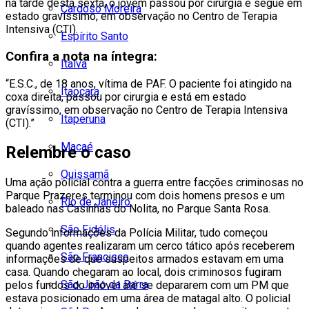
na tarde desta sexta, o jovem passou por cirurgia e segue em
Cardoso Moreira
estado gravíssimo, em observação no Centro de Terapia
Intensiva (CTI).
Espírito Santo
Confira a nota na íntegra:
Italva
“E.S.C., de 18 anos, vítima de PAF. O paciente foi atingido na
Itaocara
coxa direita, passou por cirurgia e está em estado
gravíssimo, em observação no Centro de Terapia Intensiva
Itaperuna
(CTI).”
Macaé
Relembre o caso
Quissamã
Uma ação policial contra a guerra entre facções criminosas no
Parque Prazeres terminou com dois homens presos e um
Rio de Janeiro
baleado nas Casinhas do Nolita, no Parque Santa Rosa.
São Fidélis
Segundo informações da Polícia Militar, tudo começou
quando agentes realizaram um cerco tático após receberem
São Francisco
informações de que suspeitos armados estavam em uma
casa. Quando chegaram ao local, dois criminosos fugiram
São João da Barra
pelos fundos do imóvel até se depararem com um PM que
estava posicionado em uma área de matagal alto. O policial