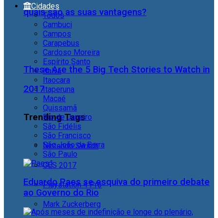
Cidades
quais são as suas vantagens?
Todos
Cambuci
Campos
Carapebus
Cardoso Moreira
Espírito Santo
These Are the 5 Big Tech Stories to Watch in
Italva
Itaocara
2017
Itaperuna
Macaé
Quissamã
Trending Tags
Rio de Janeiro
São Fidélis
São Francisco
São João da Barra
Nintendo Switch
São Paulo
CES 2017
Eduardo Paes se esquiva do primeiro debate
Playstation 4 Pro
ao Governo do Rio
Mark Zuckerberg