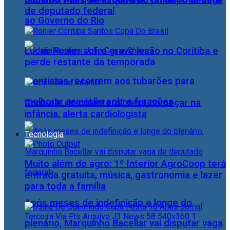
Eduardo Paes se esquiva do primeiro debate
de deputado federal
ao Governo do Rio
Lucas Ronier sofre grave lesão no Coritiba e
perde restante da temporada
Cientistas recorrem aos tubarões para
melhorar previsão sobre furacões
Controle do colesterol deve começar na
infância, alerta cardiologista
Tecnologia
Muito além do agro: 1º Interior AgroCoop terá
entrada gratuita, música, gastronomia e lazer
para toda a família
Após meses de indefinição e longe do
plenário, Marquinho Bacellar vai disputar vaga