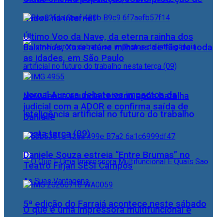
dados na internet
Último Voo da Nave, da eterna rainha dos
Baixinhos, Xuxa reúne milhares de fãs de toda
as idades, em São Paulo
Jornal Aurora debate os impactos da
NewJeans anuncia retorno após batalha
judicial com a ADOR e confirma saída de
inteligência artificial no futuro do trabalho
Danielle
nesta terça (09)
Daniele Souza estreia “Entre Brumas” no
Teatro Firjan SESI Campos
5ª edição do Farraiá acontece neste sábado
O que é uma impressora multifuncional e