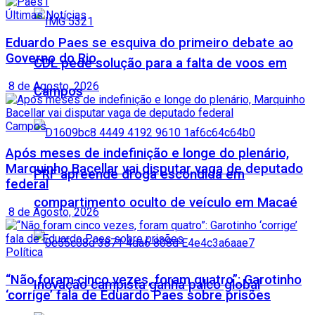
Últimas Notícias
Eduardo Paes se esquiva do primeiro debate ao
Governo do Rio
CDL pede solução para a falta de voos em
8 de Agosto, 2026
Campos
Campos
Após meses de indefinição e longe do plenário,
Marquinho Bacellar vai disputar vaga de deputado
PRF apreende droga escondida em
federal
compartimento oculto de veículo em Macaé
8 de Agosto, 2026
Política
“Não foram cinco vezes, foram quatro”: Garotinho
Inovação campista ganha palco global
‘corrige’ fala de Eduardo Paes sobre prisões