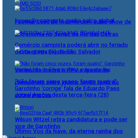
Inovação campista ganha palco global
Festival Sesc de Inverno com aulas-show de
astronomia no Senac de Rio das Ostras
Comércio campista poderá abrir no feriado
desta quinta (6) do São Salvador
Vacinação contra o HPV e queda da
“Não foram cinco vezes, foram quatro”:
prevalência entre jovens serão tema do
Garotinho ‘corrige’ fala de Eduardo Paes
Jornal Aurora desta terça-feira (28)
sobre prisões
Wilson Witzel retira candidatura e pode ser
vice de Garotinho
Último Voo da Nave, da eterna rainha dos