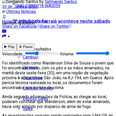
by
Germando Santos
30 de Janeiro, 2026
in
Últimas Notícias
0
5ª edição do Farraiá acontece neste sábado
Home
Últimas Notícias
Nenhum resultado
Share on Facebook
Share on Twitter
Cidades
Todos
▶️ Play
⏸️ Pause
Ver todos os resultados
Velocidade:
Volume:
Cambuci
Foi identificado como Wanderson Silva de Sousa o jovem que
Campos
foi encontrado morto, com os pés e as mãos amarrados, na
manhã desta sexta-feira (30), em uma região de vegetação
Carapebus
próxima à antiga Usina São João, na RJ-194, em Guarus. Após
perícia técnica realizada no local, os documentos foram
encontrados nos bolsos da vítima.
Cardoso Moreira
Ainda segundo informações da Polícia, ao chegar ao local,
Espírito Santo
puderam constatar que Wanderson, além de estar amarrado,
havia sido atingido por disparos de arma de fogo.
Italva
As investigações seguem sendo realizadas pela 146ª DP de