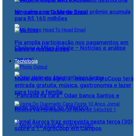
Viveros é dispersivo e Athletico desmorona
Ninguém acerta Mega-Sena; prêmio acumula
em campo na Copa do Brasil
para R$ 165 milhões
Pix amplia participação nos pagamentos em
Chelsea x Milan Palpite – Notícias e análise
bares e restaurantes
(08/08)
Tecnologia
Muito além do agro: 1º Interior AgroCoop terá
entrada gratuita, música, gastronomia e lazer
para toda a família
“Pancada na cara”: Odair banca Santos e
pede desculpas no Athletico
Jornal Aurora traz entrevista nesta terça (30)
sobre o 1° AgroCoop em Campos