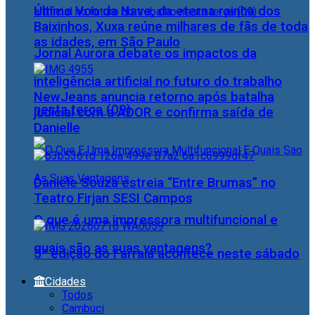
Último Voo da Nave, da eterna rainha dos
Baixinhos, Xuxa reúne milhares de fãs de toda
as idades, em São Paulo
Jornal Aurora debate os impactos da
inteligência artificial no futuro do trabalho
NewJeans anuncia retorno após batalha
nesta terça (09)
judicial com a ADOR e confirma saída de
Danielle
Daniele Souza estreia “Entre Brumas” no
Teatro Firjan SESI Campos
O que é uma impressora multifuncional e
quais são as suas vantagens?
5ª edição do Farraiá acontece neste sábado
Cidades
Todos
Cambuci