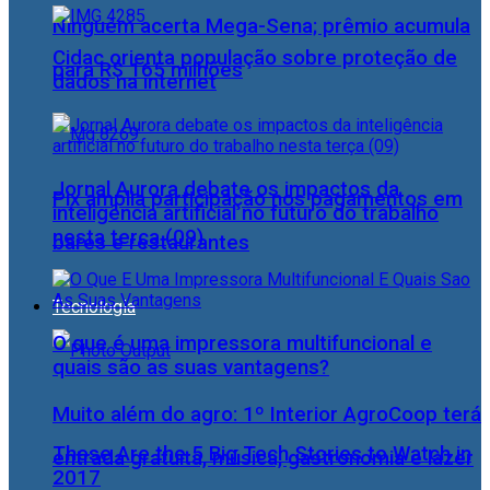
Ninguém acerta Mega-Sena; prêmio acumula
Cidac orienta população sobre proteção de
para R$ 165 milhões
dados na internet
Jornal Aurora debate os impactos da
Pix amplia participação nos pagamentos em
inteligência artificial no futuro do trabalho
nesta terça (09)
bares e restaurantes
Tecnologia
O que é uma impressora multifuncional e
quais são as suas vantagens?
Muito além do agro: 1º Interior AgroCoop terá
These Are the 5 Big Tech Stories to Watch in
entrada gratuita, música, gastronomia e lazer
2017