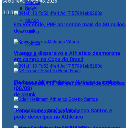
Sexta-feira, 7 Agosto, 2026
Política
Saúde
Geral
Mundo
Em Resende, PRF apreende mais de 80 quilos
de skunk
Polícia
Política
Viveros é dispersivo e Athletico desmorona
Saúde
em campo na Copa do Brasil
Chelsea x Milan Palpite – Notícias e análise
Em Resende, PRF apreende mais de 80 quilos
(08/08)
de skunk
“Pancada na cara”: Odair banca Santos e
pede desculpas no Athletico