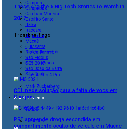
Campos
These Are the 5 Big Tech Stories to Watch in
Carapebus
Cardoso Moreira
2017
Espírito Santo
Italva
Itaocara
Trending Tags
Itaperuna
Macaé
Quissamã
Nintendo Switch
Rio de Janeiro
São Fidélis
São Francisco
CES 2017
São João da Barra
São Paulo
Playstation 4 Pro
Mark Zuckerberg
CDL pede solução para a falta de voos em
Campos
Entretenimento
Todos
PRF apreende droga escondida em
Famosos
compartimento oculto de veículo em Macaé