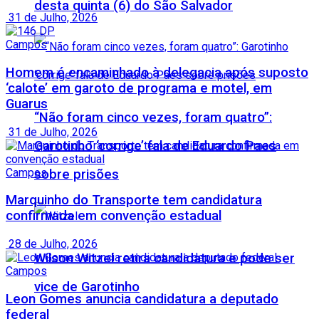
desta quinta (6) do São Salvador
31 de Julho, 2026
Campos
Homem é encaminhado à delegacia após suposto
‘calote’ em garoto de programa e motel, em
Guarus
“Não foram cinco vezes, foram quatro”:
31 de Julho, 2026
Garotinho ‘corrige’ fala de Eduardo Paes
Campos
sobre prisões
Marquinho do Transporte tem candidatura
confirmada em convenção estadual
28 de Julho, 2026
Wilson Witzel retira candidatura e pode ser
Campos
vice de Garotinho
Leon Gomes anuncia candidatura a deputado
federal