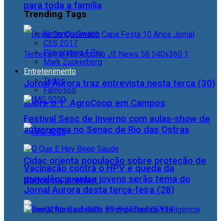
para toda a família
Trending Tags
Nintendo Switch
CES 2017
Playstation 4 Pro
Mark Zuckerberg
Entretenimento
Todos
Jornal Aurora traz entrevista nesta terça (30)
Famosos
sobre o 1° AgroCoop em Campos
Festival Sesc de Inverno com aulas-show de
astronomia no Senac de Rio das Ostras
Cidac orienta população sobre proteção de
Vacinação contra o HPV e queda da
prevalência entre jovens serão tema do
dados na internet
Jornal Aurora desta terça-feira (28)