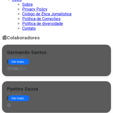
Sobre
Privacy Policy
Código de Ética Jornalística
Política de Correções
Política de diversidade
Contato
📰
Colaboradores
Germando Santos
3224 posts
|
Ver mais...
Pyettro Souza
32 posts
|
Ver mais...