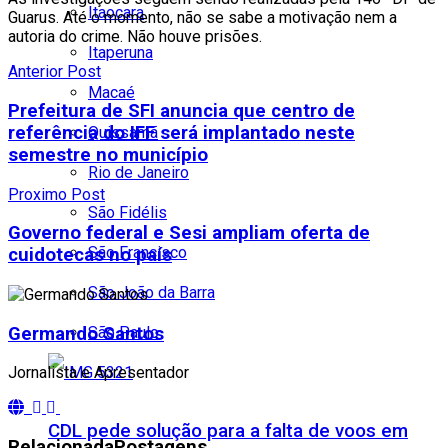
Itaocara
Guarus. Até o momento, não se sabe a motivação nem a
autoria do crime. Não houve prisões.
Itaperuna
Anterior Post
Macaé
Prefeitura de SFI anuncia que centro de
referência do IFF será implantado neste
Quissamã
semestre no município
Rio de Janeiro
Proximo Post
São Fidélis
Governo federal e Sesi ampliam oferta de
São Francisco
cuidotecas no país
São João da Barra
São Paulo
Germando Santos
Jornalista e Apresentador
CDL pede solução para a falta de voos em
Relacionada
Postagens