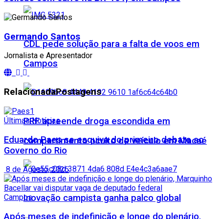
Germando Santos
CDL pede solução para a falta de voos em
Jornalista e Apresentador
Campos
Relacionada
Postagens
PRF apreende droga escondida em
Últimas Notícias
Eduardo Paes se esquiva do primeiro debate ao
compartimento oculto de veículo em Macaé
Governo do Rio
8 de Agosto, 2026
Inovação campista ganha palco global
Campos
Após meses de indefinição e longe do plenário,