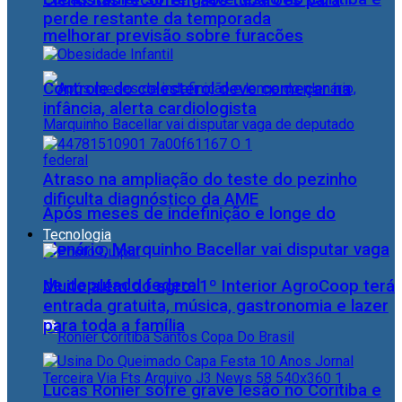
Cientistas recorrem aos tubarões para
perde restante da temporada
melhorar previsão sobre furacões
Controle do colesterol deve começar na
infância, alerta cardiologista
Atraso na ampliação do teste do pezinho
dificulta diagnóstico da AME
Após meses de indefinição e longe do
Tecnologia
plenário, Marquinho Bacellar vai disputar vaga
de deputado federal
Muito além do agro: 1º Interior AgroCoop terá
entrada gratuita, música, gastronomia e lazer
para toda a família
Lucas Ronier sofre grave lesão no Coritiba e