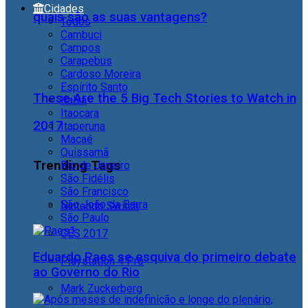
Cidades
quais são as suas vantagens?
Todos
Cambuci
Campos
Carapebus
Cardoso Moreira
Espírito Santo
These Are the 5 Big Tech Stories to Watch in
Italva
Itaocara
2017
Itaperuna
Macaé
Quissamã
Trending Tags
Rio de Janeiro
São Fidélis
São Francisco
São João da Barra
Nintendo Switch
São Paulo
CES 2017
Eduardo Paes se esquiva do primeiro debate
Playstation 4 Pro
ao Governo do Rio
Mark Zuckerberg