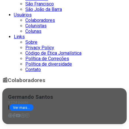
São Francisco
São João da Barra
Usuários
Colaboradores
Colunistas
Colunas
Links
Sobre
Privacy Policy
Código de Ética Jornalística
Política de Correções
Política de diversidade
Contato
📰
Colaboradores
Germando Santos
3224 posts
|
Ver mais...