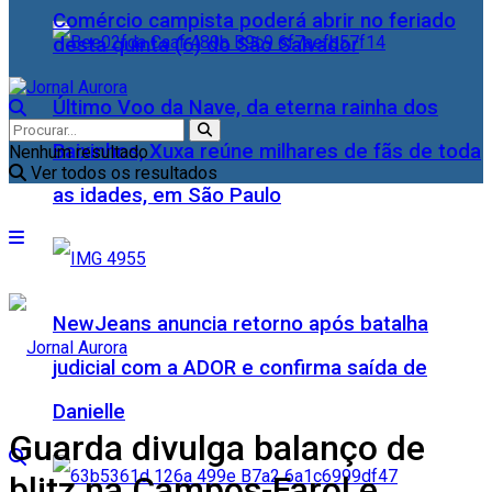
Comércio campista poderá abrir no feriado
desta quinta (6) do São Salvador
Último Voo da Nave, da eterna rainha dos
Baixinhos, Xuxa reúne milhares de fãs de toda
Nenhum resultado
Ver todos os resultados
as idades, em São Paulo
NewJeans anuncia retorno após batalha
judicial com a ADOR e confirma saída de
Danielle
Guarda divulga balanço de
blitz na Campos-Farol e