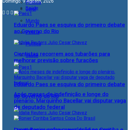
Domingo, 9 Agosto, 2026
Política
Saúde
Geral
Mundo
Eduardo Paes se esquiva do primeiro debate
ao Governo do Rio
Polícia
Política
Cientistas recorrem aos tubarões para
Saúde
melhorar previsão sobre furacões
Eduardo Paes se esquiva do primeiro debate
Após meses de indefinição e longe do
ao Governo do Rio
plenário, Marquinho Bacellar vai disputar vaga
de deputado federal
Lucas Ronier sofre grave lesão no Coritiba e