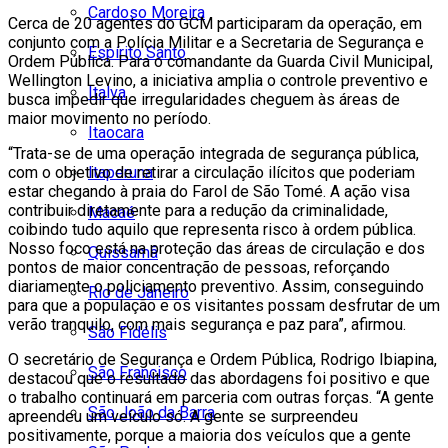
Cardoso Moreira
Cerca de 20 agentes do GCM participaram da operação, em
conjunto com a Polícia Militar e a Secretaria de Segurança e
Espírito Santo
Ordem Pública. Para o comandante da Guarda Civil Municipal,
Wellington Levino, a iniciativa amplia o controle preventivo e
Italva
busca impedir que irregularidades cheguem às áreas de
maior movimento no período.
Itaocara
“Trata-se de uma operação integrada de segurança pública,
Itaperuna
com o objetivo de retirar a circulação ilícitos que poderiam
estar chegando à praia do Farol de São Tomé. A ação visa
contribuir diretamente para a redução da criminalidade,
Macaé
coibindo tudo aquilo que representa risco à ordem pública.
Nosso foco está na proteção das áreas de circulação e dos
Quissamã
pontos de maior concentração de pessoas, reforçando
diariamente o policiamento preventivo. Assim, conseguindo
Rio de Janeiro
para que a população e os visitantes possam desfrutar de um
verão tranquilo, com mais segurança e paz para”, afirmou.
São Fidélis
O secretário de Segurança e Ordem Pública, Rodrigo Ibiapina,
São Francisco
destacou que o resultado das abordagens foi positivo e que
o trabalho continuará em parceria com outras forças. “A gente
São João da Barra
apreendeu um veículo só. A gente se surpreendeu
positivamente, porque a maioria dos veículos que a gente