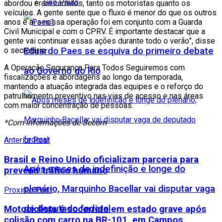
São Paulo
abordou eram corretos, tanto os motoristas quanto os
veículos. A gente sente que o fluxo é menor do que os outros
anos e aí a nossa operação foi em conjunto com a Guarda
Civil Municipal e com o CPRV. É importante destacar que a
gente vai continuar essas ações durante todo o verão”, disse
o secretário.
Eduardo Paes se esquiva do primeiro debate
A Operação Segurança Para Todos Seguiremos com
ao Governo do Rio
fiscalizações e abordagens ao longo da temporada,
mantendo a atuação integrada das equipes e o reforço do
patrulhamento preventivo nas vias de acesso e nas áreas
com maior concentração de pessoas.
*Com informações de Secom
Anterior Post
Brasil e Reino Unido oficializam parceria para
Após meses de indefinição e longe do
prevenir tráfico humano
plenário, Marquinho Bacellar vai disputar vaga
Proximo Post
de deputado federal
Motociclista é socorrido em estado grave após
colisão com carro na BR-101, em Campos