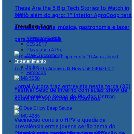
These Are the 5 Big Tech Stories to Watch in
2017
Muito além do agro: 1º Interior AgroCoop terá
Trending Tags
entrada gratuita, música, gastronomia e lazer
Nintendo Switch
para toda a família
CES 2017
Playstation 4 Pro
Mark Zuckerberg
Entretenimento
Todos
Famosos
Jornal Aurora traz entrevista nesta terça (30)
Festival Sesc de Inverno com aulas-show de
astronomia no Senac de Rio das Ostras
sobre o 1° AgroCoop em Campos
Vacinação contra o HPV e queda da
prevalência entre jovens serão tema do
Jornal Aurora desta terça-feira (28)
Cidac orienta população sobre proteção de