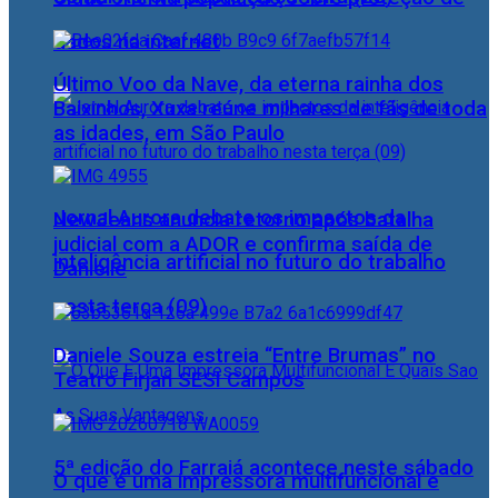
dados na internet
Último Voo da Nave, da eterna rainha dos
Baixinhos, Xuxa reúne milhares de fãs de toda
as idades, em São Paulo
Jornal Aurora debate os impactos da
NewJeans anuncia retorno após batalha
judicial com a ADOR e confirma saída de
inteligência artificial no futuro do trabalho
Danielle
nesta terça (09)
Daniele Souza estreia “Entre Brumas” no
Teatro Firjan SESI Campos
5ª edição do Farraiá acontece neste sábado
O que é uma impressora multifuncional e