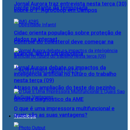
Jornal Aurora traz entrevista nesta terça (30)
perde restante da temporada
sobre o 1° AgroCoop em Campos
Cidac orienta população sobre proteção de
dados na internet
Controle do colesterol deve começar na
infância, alerta cardiologista
Jornal Aurora debate os impactos da
inteligência artificial no futuro do trabalho
nesta terça (09)
Atraso na ampliação do teste do pezinho
dificulta diagnóstico da AME
O que é uma impressora multifuncional e
quais são as suas vantagens?
Tecnologia