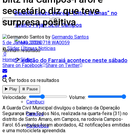
secretário diz que teve
Daniele Souza estreia “Entre Brumas” no
surpresa positiva
Teatro Firjan SESI Campos
by
Germando Santos
5 de Janeiro, 2026
in
Slider
,
Últimas Notícias
Nenhum resultado
0
Home
Slider
5ª edição do Farraiá acontece neste sábado
Share on Facebook
Share on Twitter
Cidades
Ver todos os resultados
▶️ Play
⏸️ Pause
Todos
Velocidade:
Volume:
Cambuci
A Guarda Civil Municipal divulgou o balanço da Operação
Segurança Para Todos Nós, realizada na quarta-feira (31) no
Campos
distrito de Santo Amaro, em Campos, na rodovia Campos-
Farol. 65 veículos foram abordados, 42 notificações emitidas
Carapebus
e uma motocicleta apreendida.