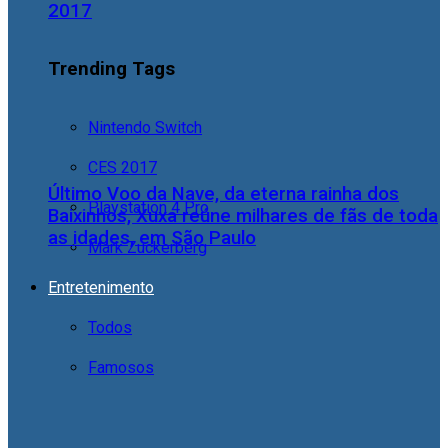
2017
Trending Tags
Nintendo Switch
CES 2017
Último Voo da Nave, da eterna rainha dos
Playstation 4 Pro
Baixinhos, Xuxa reúne milhares de fãs de toda
as idades, em São Paulo
Mark Zuckerberg
Entretenimento
Todos
Famosos