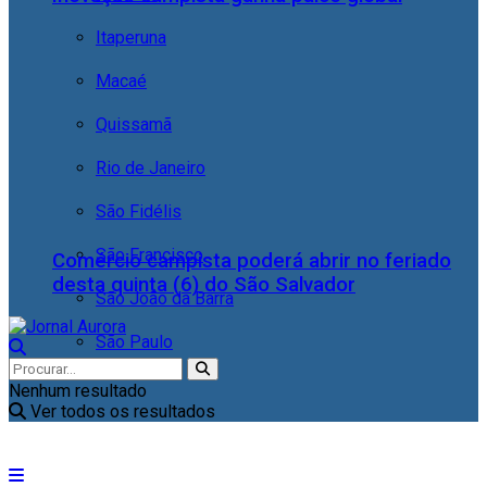
Itaperuna
Macaé
Quissamã
Rio de Janeiro
São Fidélis
São Francisco
Comércio campista poderá abrir no feriado
desta quinta (6) do São Salvador
São João da Barra
São Paulo
Nenhum resultado
Ver todos os resultados