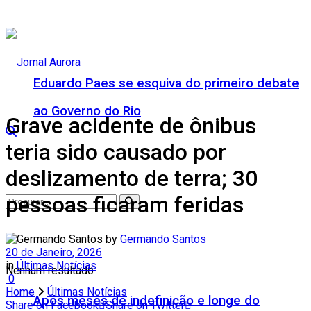
Eduardo Paes se esquiva do primeiro debate
ao Governo do Rio
Grave acidente de ônibus
teria sido causado por
deslizamento de terra; 30
pessoas ficaram feridas
by
Germando Santos
20 de Janeiro, 2026
in
Últimas Notícias
Nenhum resultado
0
Home
Últimas Notícias
Após meses de indefinição e longe do
Share on Facebook
Share on Twitter