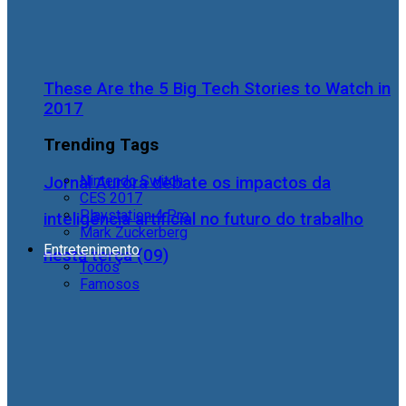
These Are the 5 Big Tech Stories to Watch in
2017
Trending Tags
Nintendo Switch
Jornal Aurora debate os impactos da
CES 2017
Playstation 4 Pro
inteligência artificial no futuro do trabalho
Mark Zuckerberg
Entretenimento
nesta terça (09)
Todos
Famosos