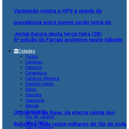
Vacinação contra o HPV e queda da
prevalência entre jovens serão tema do
Jornal Aurora desta terça-feira (28)
5ª edição do Farraiá acontece neste sábado
Cidades
Todos
Cambuci
Campos
Carapebus
Cardoso Moreira
Espírito Santo
Italva
Itaocara
Itaperuna
Macaé
Quissamã
Último Voo da Nave, da eterna rainha dos
Rio de Janeiro
São Fidélis
Baixinhos, Xuxa reúne milhares de fãs de toda
São Francisco