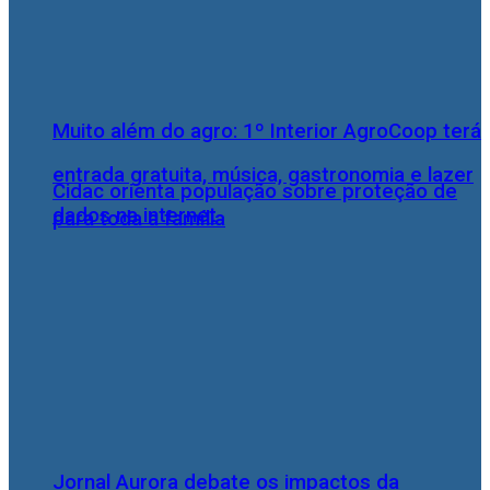
Muito além do agro: 1º Interior AgroCoop terá
entrada gratuita, música, gastronomia e lazer
Cidac orienta população sobre proteção de
dados na internet
para toda a família
Jornal Aurora debate os impactos da