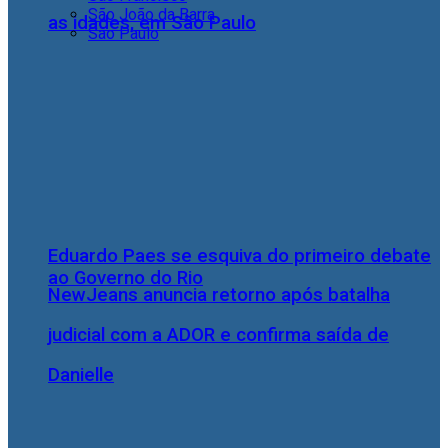
São João da Barra
as idades, em São Paulo
São Paulo
Eduardo Paes se esquiva do primeiro debate
ao Governo do Rio
NewJeans anuncia retorno após batalha
judicial com a ADOR e confirma saída de
Danielle