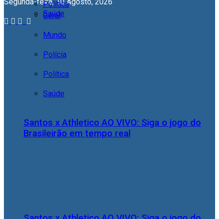
Segunda-feira, 10 Agosto, 2026
Política
Saúde
Geral
Mundo
Polícia
Política
Saúde
Santos x Athletico AO VIVO: Siga o jogo do
Brasileirão em tempo real
Santos x Athletico AO VIVO: Siga o jogo do