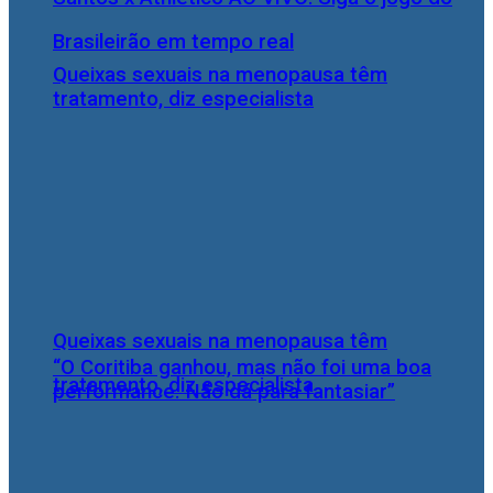
Brasileirão em tempo real
Queixas sexuais na menopausa têm
tratamento, diz especialista
Queixas sexuais na menopausa têm
“O Coritiba ganhou, mas não foi uma boa
tratamento, diz especialista
performance. Não dá para fantasiar”