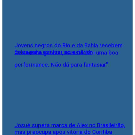
Jovens negros do Rio e da Bahia recebem
bolsa para estudar no exterior
“O Coritiba ganhou, mas não foi uma boa
performance. Não dá para fantasiar”
Josué supera marca de Alex no Brasileirão,
mas preocupa após vitória do Coritiba