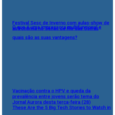
Festival Sesc de Inverno com aulas-show de
O que é uma impressora multifuncional e
astronomia no Senac de Rio das Ostras
quais são as suas vantagens?
Vacinação contra o HPV e queda da
prevalência entre jovens serão tema do
Jornal Aurora desta terça-feira (28)
These Are the 5 Big Tech Stories to Watch in