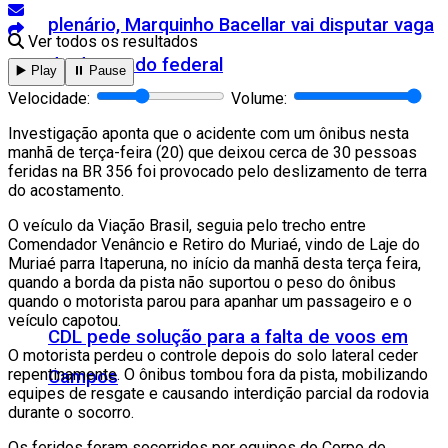
plenário, Marquinho Bacellar vai disputar vaga
Ver todos os resultados
de deputado federal
▶️ Play
⏸️ Pause
Velocidade:
Volume:
Investigação aponta que o acidente com um ônibus nesta
manhã de terça-feira (20) que deixou cerca de 30 pessoas
feridas na BR 356 foi provocado pelo deslizamento de terra
do acostamento.
O veículo da Viação Brasil, seguia pelo trecho entre
Comendador Venâncio e Retiro do Muriaé, vindo de Laje do
Muriaé parra Itaperuna, no início da manhã desta terça feira,
quando a borda da pista não suportou o peso do ônibus
quando o motorista parou para apanhar um passageiro e o
veículo capotou.
CDL pede solução para a falta de voos em
O motorista perdeu o controle depois do solo lateral ceder
repentinamente. O ônibus tombou fora da pista, mobilizando
Campos
equipes de resgate e causando interdição parcial da rodovia
durante o socorro.
Os feridos foram socorridos por equipes do Corpo de