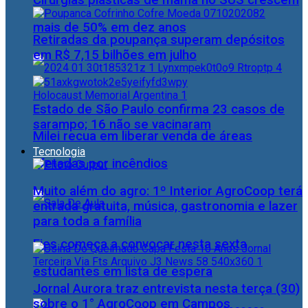
Cirurgias plásticas de mama no SUS crescem
mais de 50% em dez anos
Retiradas da poupança superam depósitos
em R$ 7,15 bilhões em julho
Estado de São Paulo confirma 23 casos de
sarampo; 16 não se vacinaram
Milei recua em liberar venda de áreas
Tecnologia
afetadas por incêndios
Muito além do agro: 1º Interior AgroCoop terá
entrada gratuita, música, gastronomia e lazer
para toda a família
Fies começa a convocar nesta sexta
estudantes em lista de espera
Jornal Aurora traz entrevista nesta terça (30)
sobre o 1° AgroCoop em Campos