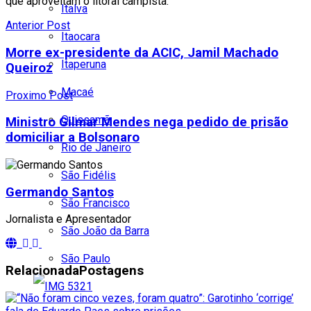
que aproveitam o litoral campista.
Italva
Anterior Post
Itaocara
Morre ex-presidente da ACIC, Jamil Machado
Itaperuna
Queiroz
Macaé
Proximo Post
Quissamã
Ministro Gilmar Mendes nega pedido de prisão
domiciliar a Bolsonaro
Rio de Janeiro
São Fidélis
Germando Santos
São Francisco
Jornalista e Apresentador
São João da Barra
São Paulo
Relacionada
Postagens