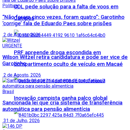
Política
CDL pede solução para a falta de voos em
“Não foram cinco vezes, foram quatro”: Garotinho
Campos
‘corrige’ fala de Eduardo Paes sobre prisões
2 de Agosto, 2026
URGENTE
PRF apreende droga escondida em
Wilson Witzel retira candidatura e pode ser vice de
Garotinho
compartimento oculto de veículo em Macaé
2 de Agosto, 2026
Brasil
Inovação campista ganha palco global
Sancionada lei que cria sistema de transferência
automática para pensão alimentícia
31 de Julho, 2026