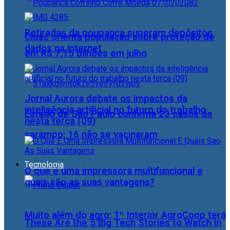
Retiradas da poupança superam depósitos
Cidac orienta população sobre proteção de
dados na internet
em R$ 7,15 bilhões em julho
Jornal Aurora debate os impactos da
inteligência artificial no futuro do trabalho
Estado de São Paulo confirma 23 casos de
nesta terça (09)
sarampo; 16 não se vacinaram
Tecnologia
O que é uma impressora multifuncional e
quais são as suas vantagens?
Muito além do agro: 1º Interior AgroCoop terá
These Are the 5 Big Tech Stories to Watch in