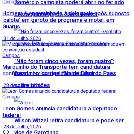
Campos
Comércio campista poderá abrir no feriado
Homem é encaminhado à delegacia após suposto
desta quinta (6) do São Salvador
‘calote’ em garoto de programa e motel, em
Guarus
31 de Julho, 2026
Campos
“Não foram cinco vezes, foram quatro”:
Marquinho do Transporte tem candidatura
Garotinho ‘corrige’ fala de Eduardo Paes
confirmada em convenção estadual
sobre prisões
28 de Julho, 2026
Campos
Leon Gomes anuncia candidatura a deputado
federal
Wilson Witzel retira candidatura e pode ser
28 de Julho, 2026
vice de Garotinho