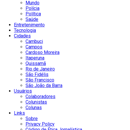
Mundo
Polícia
Política
Saúde
Entretenimento
Tecnologia
Cidades
Cambuci
Campos
Cardoso Moreira
Itaperuna
Quissamã
Rio de Janeiro
São Fidélis
São Francisco
São João da Barra
Usuários
Colaboradores
Colunistas
Colunas
Links
Sobre
Privacy Policy
Código de Ética Jornalística