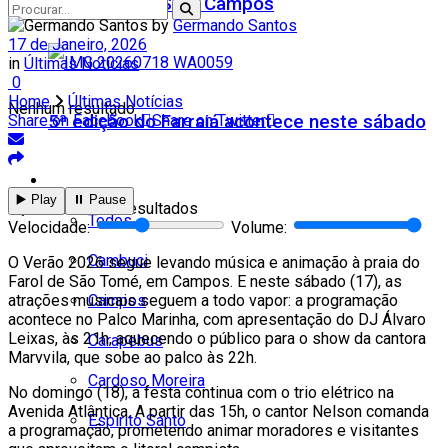
Teatro Firjan SESI Campos
by
Germando Santos
17 de Janeiro, 2026
in
Últimas Notícias
0
Home
Últimas Notícias
Nenhum resultado
5ª edição do Farraiá acontece neste sábado
Share on Facebook
Share on Twitter
Cidades
▶️ Play
⏸️ Pause
Ver todos os resultados
Todos
Velocidade:
Volume:
Cambuci
O Verão 2026 segue levando música e animação à praia do
Farol de São Tomé, em Campos. E neste sábado (17), as
Campos
atrações musicais seguem a todo vapor: a programação
acontece no Palco Marinha, com apresentação do DJ Álvaro
Leixas, às 21h, aquecendo o público para o show da cantora
Carapebus
Marvvila, que sobe ao palco às 22h.
Cardoso Moreira
No domingo (18), a festa continua com o trio elétrico na
Avenida Atlântica. A partir das 15h, o cantor Nelson comanda
Espírito Santo
a programação, prometendo animar moradores e visitantes