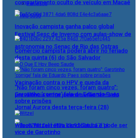
compartimento oculto de veículo em Macaé
Famosos
Inovação campista ganha palco global
Festival Sesc de Inverno com aulas-show de
astronomia no Senac de Rio das Ostras
Comércio campista poderá abrir no feriado
desta quinta (6) do São Salvador
Vacinação contra o HPV e queda da
“Não foram cinco vezes, foram quatro”:
Garotinho ‘corrige’ fala de Eduardo Paes
prevalência entre jovens serão tema do
sobre prisões
Jornal Aurora desta terça-feira (28)
Wilson Witzel retira candidatura e pode ser
vice de Garotinho