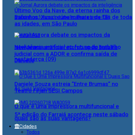
Último Voo da Nave, da eterna rainha dos
Baixinhos, Xuxa reúne milhares de fãs de toda
as idades, em São Paulo
Jornal Aurora debate os impactos da
inteligência artificial no futuro do trabalho
NewJeans anuncia retorno após batalha
judicial com a ADOR e confirma saída de
nesta terça (09)
Danielle
Daniele Souza estreia “Entre Brumas” no
Teatro Firjan SESI Campos
O que é uma impressora multifuncional e
5ª edição do Farraiá acontece neste sábado
quais são as suas vantagens?
Cidades
Todos