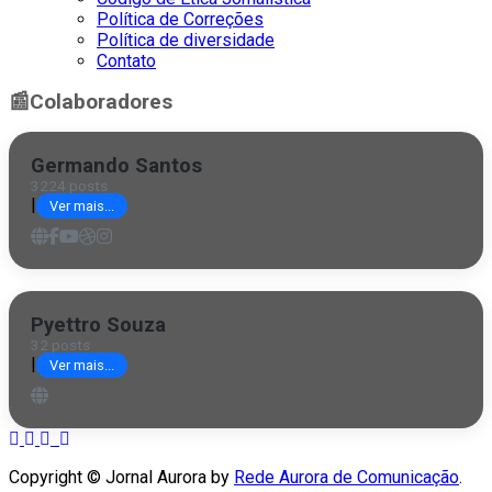
Política de Correções
Política de diversidade
Contato
📰
Colaboradores
Germando Santos
3224 posts
|
Ver mais...
Pyettro Souza
32 posts
|
Ver mais...
Copyright © Jornal Aurora by
Rede Aurora de Comunicação
.