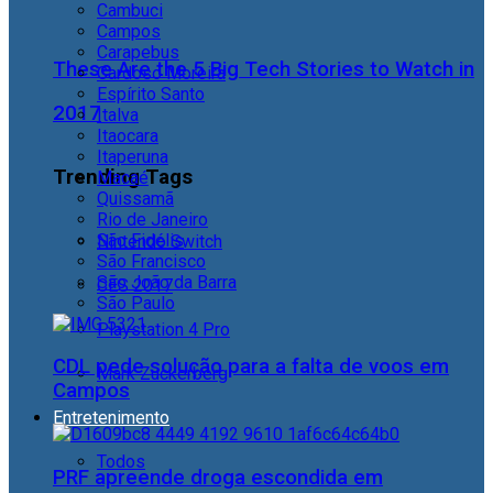
Cambuci
Campos
Carapebus
These Are the 5 Big Tech Stories to Watch in
Cardoso Moreira
Espírito Santo
2017
Italva
Itaocara
Itaperuna
Trending Tags
Macaé
Quissamã
Rio de Janeiro
São Fidélis
Nintendo Switch
São Francisco
São João da Barra
CES 2017
São Paulo
Playstation 4 Pro
CDL pede solução para a falta de voos em
Mark Zuckerberg
Campos
Entretenimento
Todos
PRF apreende droga escondida em