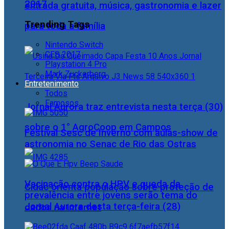
2017
entrada gratuita, música, gastronomia e lazer
Trending Tags
para toda a família
Nintendo Switch
CES 2017
Playstation 4 Pro
Mark Zuckerberg
Entretenimento
Todos
Famosos
Jornal Aurora traz entrevista nesta terça (30)
sobre o 1° AgroCoop em Campos
Festival Sesc de Inverno com aulas-show de
astronomia no Senac de Rio das Ostras
Vacinação contra o HPV e queda da
Cidac orienta população sobre proteção de
prevalência entre jovens serão tema do
Jornal Aurora desta terça-feira (28)
dados na internet