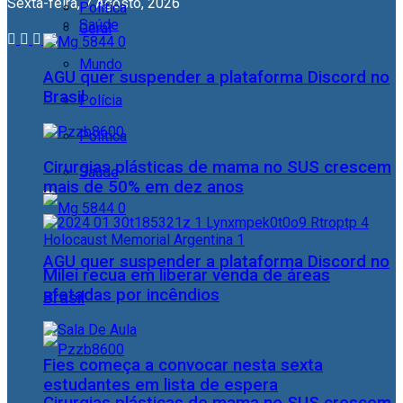
Sexta-feira, 7 Agosto, 2026
Política
Saúde
Geral
Mundo
AGU quer suspender a plataforma Discord no
Brasil
Polícia
Política
Cirurgias plásticas de mama no SUS crescem
Saúde
mais de 50% em dez anos
AGU quer suspender a plataforma Discord no
Milei recua em liberar venda de áreas
afetadas por incêndios
Brasil
Fies começa a convocar nesta sexta
estudantes em lista de espera