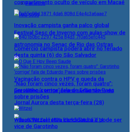
compartimento oculto de veículo em Macaé
Famosos
Inovação campista ganha palco global
Festival Sesc de Inverno com aulas-show de
astronomia no Senac de Rio das Ostras
Comércio campista poderá abrir no feriado
desta quinta (6) do São Salvador
Vacinação contra o HPV e queda da
“Não foram cinco vezes, foram quatro”:
Garotinho ‘corrige’ fala de Eduardo Paes
prevalência entre jovens serão tema do
sobre prisões
Jornal Aurora desta terça-feira (28)
Wilson Witzel retira candidatura e pode ser
vice de Garotinho