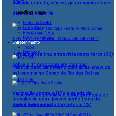
2017
entrada gratuita, música, gastronomia e lazer
Trending Tags
para toda a família
Nintendo Switch
CES 2017
Playstation 4 Pro
Mark Zuckerberg
Entretenimento
Todos
Famosos
Jornal Aurora traz entrevista nesta terça (30)
sobre o 1° AgroCoop em Campos
Festival Sesc de Inverno com aulas-show de
astronomia no Senac de Rio das Ostras
Vacinação contra o HPV e queda da
Cidac orienta população sobre proteção de
prevalência entre jovens serão tema do
Jornal Aurora desta terça-feira (28)
dados na internet