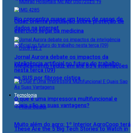
Rio concentra quase um terço de casos de
Cidac orienta população sobre proteção de
dados na internet
exercício ilegal da medicina
Jornal Aurora debate os impactos da
inteligência artificial no futuro do trabalho
Medicamento reduz em até 85% internações
nesta terça (09)
no SUS por fibrose cística
Tecnologia
O que é uma impressora multifuncional e
quais são as suas vantagens?
Muito além do agro: 1º Interior AgroCoop terá
These Are the 5 Big Tech Stories to Watch in