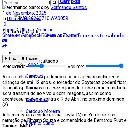
Teatro Firjan SESI Campos
by
Germando Santos
1 de Novembro, 2025
in
Últimas Notícias
0
Home
Últimas Notícias
Nenhum resultado
5ª edição do Farraiá acontece neste sábado
Share on Facebook
Share on Twitter
Cidades
▶️ Play
⏸️ Pause
Ver todos os resultados
Todos
Velocidade:
Volume:
Cambuci
Ainda com o Aryzão podendo receber apenas mulheres e
crianças de até 12 anos, o torcedor do Goytacaz poderá ficar
Campos
tranquilo, pois mais uma vez o jogo do clube como mandante
será transmitido ao vivo e com imagens, assim como
aconteceu no duelo contra o 7 de Abril, no próximo domingo
Carapebus
(2).
Cardoso Moreira
A transmissão acontecerá na Goyta TV, no YouTube, com
narração de Rhyann Souza e comentários de Bernardo Rust e
Espírito Santo
Tamires Muniz.