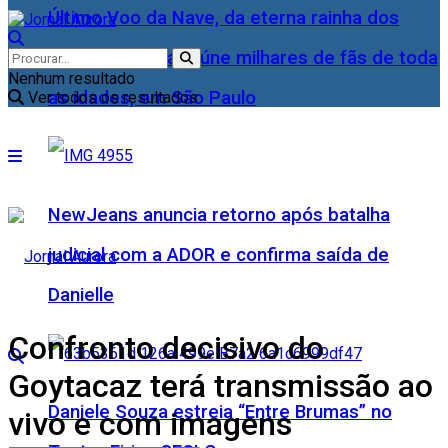
Último Voo da Nave, da eterna rainha dos
Baixinhos, Xuxa reúne milhares de fãs de toda
Nenhum resultado
as idades, em São Paulo
Ver todos os resultados
NewJeans anuncia retorno após batalha
judicial com a ADOR e confirma saída de
Danielle
Confronto decisivo do
Goytacaz terá transmissão ao
Daniele Souza estreia “Entre Brumas” no
vivo e com imagens