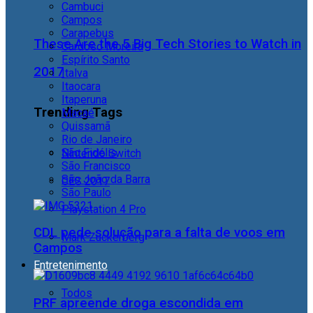
Cambuci
Campos
Carapebus
These Are the 5 Big Tech Stories to Watch in
Cardoso Moreira
Espírito Santo
2017
Italva
Itaocara
Itaperuna
Trending Tags
Macaé
Quissamã
Rio de Janeiro
São Fidélis
Nintendo Switch
São Francisco
São João da Barra
CES 2017
São Paulo
Playstation 4 Pro
CDL pede solução para a falta de voos em
Mark Zuckerberg
Campos
Entretenimento
Todos
PRF apreende droga escondida em