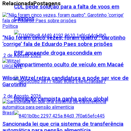
Relacionada
Postagens
CDL pede solução para a falta de voos em
Campos
Política
“Não foram cinco vezes, foram quatro”: Garotinho
‘corrige’ fala de Eduardo Paes sobre prisões
PRF apreende droga escondida em
2 de Agosto, 2026
compartimento oculto de veículo em Macaé
URGENTE
Wilson Witzel retira candidatura e pode ser vice de
Garotinho
2 de Agosto, 2026
Inovação campista ganha palco global
Brasil
Sancionada lei que cria sistema de transferência
automática para pensão alimentícia