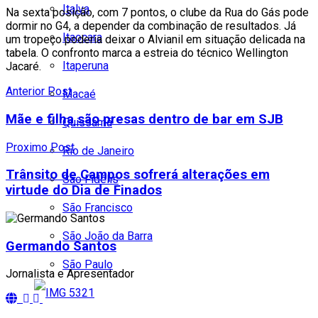
Italva
Na sexta posição, com 7 pontos, o clube da Rua do Gás pode
dormir no G4, a depender da combinação de resultados. Já
Itaocara
um tropeço poderia deixar o Alvianil em situação delicada na
tabela. O confronto marca a estreia do técnico Wellington
Itaperuna
Jacaré.
Anterior Post
Macaé
Mãe e filha são presas dentro de bar em SJB
Quissamã
Proximo Post
Rio de Janeiro
Trânsito de Campos sofrerá alterações em
São Fidélis
virtude do Dia de Finados
São Francisco
São João da Barra
Germando Santos
São Paulo
Jornalista e Apresentador