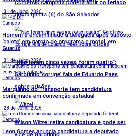
Comércio campista poderá abrir no feriado
31 de Julho, 2026
desta quinta (6) do São Salvador
Campos
Homem é encaminhado à delegacia após suposto
‘calote’ em garoto de programa e motel, em
Guarus
31 de Julho, 2026
“Não foram cinco vezes, foram quatro”:
Garotinho ‘corrige’ fala de Eduardo Paes
Campos
sobre prisões
Marquinho do Transporte tem candidatura
confirmada em convenção estadual
28 de Julho, 2026
Campos
Wilson Witzel retira candidatura e pode ser
Leon Gomes anuncia candidatura a deputado
vice de Garotinho