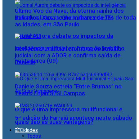
Último Voo da Nave, da eterna rainha dos
Baixinhos, Xuxa reúne milhares de fãs de toda
as idades, em São Paulo
Jornal Aurora debate os impactos da
inteligência artificial no futuro do trabalho
NewJeans anuncia retorno após batalha
judicial com a ADOR e confirma saída de
nesta terça (09)
Danielle
Daniele Souza estreia “Entre Brumas” no
Teatro Firjan SESI Campos
O que é uma impressora multifuncional e
5ª edição do Farraiá acontece neste sábado
quais são as suas vantagens?
Cidades
Todos