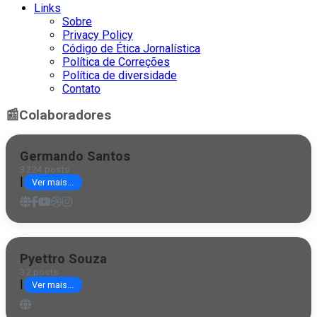
Links
Sobre
Privacy Policy
Código de Ética Jornalística
Política de Correções
Política de diversidade
Contato
📰
Colaboradores
Germando Santos
3224 posts
|
Ver mais...
Pyettro Souza
32 posts
|
Ver mais...