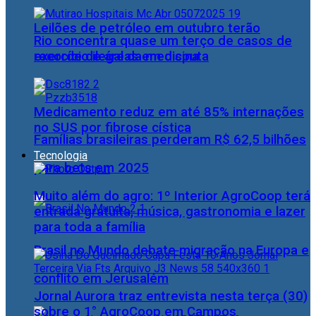
Leilões de petróleo em outubro terão
Rio concentra quase um terço de casos de
recorde de áreas em disputa
exercício ilegal da medicina
Medicamento reduz em até 85% internações
no SUS por fibrose cística
Famílias brasileiras perderam R$ 62,5 bilhões
Tecnologia
para bets em 2025
Muito além do agro: 1º Interior AgroCoop terá
entrada gratuita, música, gastronomia e lazer
para toda a família
Brasil no Mundo debate migração na Europa e
conflito em Jerusalém
Jornal Aurora traz entrevista nesta terça (30)
sobre o 1° AgroCoop em Campos