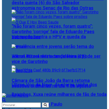
desta quinta (6) do São Salvador
astronomia no Senac de Rio das Ostras
“Não foram cinco vezes, foram quatro”:
Garotinho ‘corrige’ fala de Eduardo Paes
Vacinação contra o HPV e queda da
sobre prisões
prevalência entre jovens serão tema do
Wilson Witzel retira candidatura e pode ser
Jornal Aurora desta terça-feira (28)
vice de Garotinho
Câmara de São João da Barra retoma
Último Voo da Nave, da eterna rainha dos
sessões ordinárias no dia 4 de agosto
Baixinhos, Xuxa reúne milhares de fãs de toda
as idades, em São Paulo