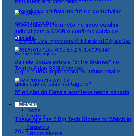
as idades, em São Paulo
inteligência artificial no futuro do trabalho
nesta terça (09)
NewJeans anuncia retorno após batalha
judicial com a ADOR e confirma saída de
Danielle
Daniele Souza estreia “Entre Brumas” no
Teatro Firjan SESI Campos
O que é uma impressora multifuncional e
quais são as suas vantagens?
5ª edição do Farraiá acontece neste sábado
Cidades
Todos
Cambuci
These Are the 5 Big Tech Stories to Watch in
Campos
Carapebus
2017
Cardoso Moreira