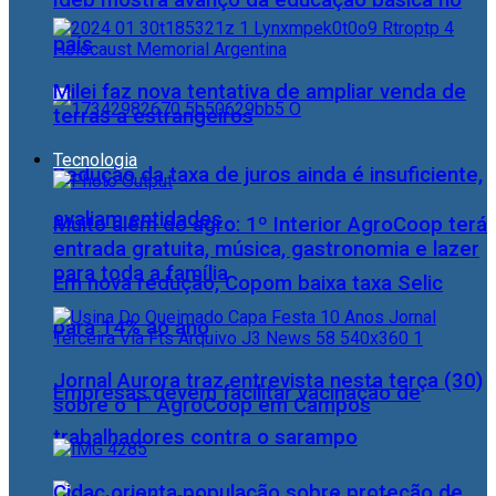
Ideb mostra avanço da educação básica no
país
Milei faz nova tentativa de ampliar venda de
terras a estrangeiros
Tecnologia
Redução da taxa de juros ainda é insuficiente,
avaliam entidades
Muito além do agro: 1º Interior AgroCoop terá
entrada gratuita, música, gastronomia e lazer
para toda a família
Em nova redução, Copom baixa taxa Selic
para 14% ao ano
Jornal Aurora traz entrevista nesta terça (30)
Empresas devem facilitar vacinação de
sobre o 1° AgroCoop em Campos
trabalhadores contra o sarampo
Cidac orienta população sobre proteção de