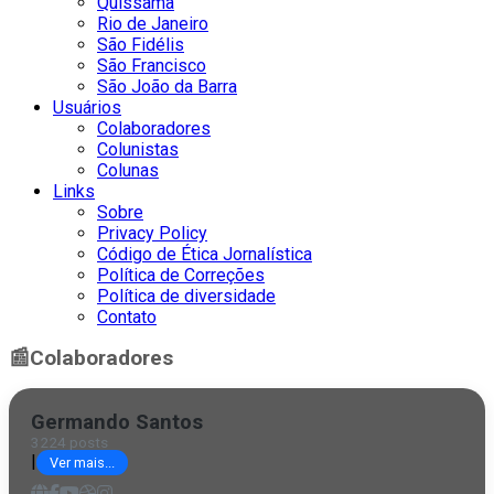
Quissamã
Rio de Janeiro
São Fidélis
São Francisco
São João da Barra
Usuários
Colaboradores
Colunistas
Colunas
Links
Sobre
Privacy Policy
Código de Ética Jornalística
Política de Correções
Política de diversidade
Contato
📰
Colaboradores
Germando Santos
3224 posts
|
Ver mais...