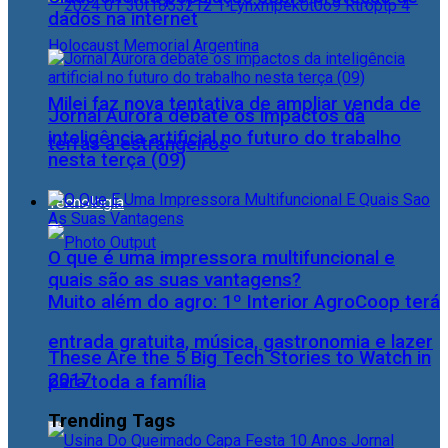
dados na internet
Milei faz nova tentativa de ampliar venda de
Jornal Aurora debate os impactos da
inteligência artificial no futuro do trabalho
terras a estrangeiros
nesta terça (09)
Tecnologia
O que é uma impressora multifuncional e
quais são as suas vantagens?
Muito além do agro: 1º Interior AgroCoop terá
entrada gratuita, música, gastronomia e lazer
These Are the 5 Big Tech Stories to Watch in
2017
para toda a família
Trending Tags