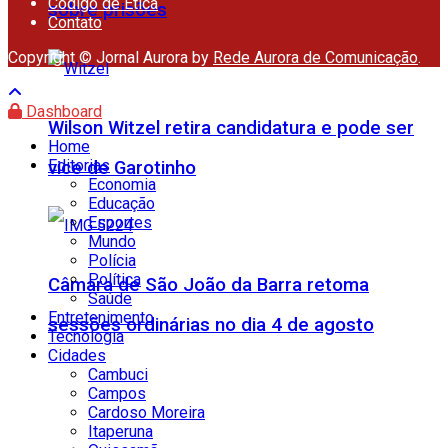
Código de Ética
sobre prisões
Contato
Copyright © Jornal Aurora by
Rede Aurora de Comunicação
.
Dashboard
Wilson Witzel retira candidatura e pode ser
Home
Editorias
vice de Garotinho
Economia
Educação
Esportes
Mundo
Polícia
Política
Câmara de São João da Barra retoma
Saúde
Entretenimento
sessões ordinárias no dia 4 de agosto
Tecnologia
Cidades
Cambuci
Campos
Cardoso Moreira
Itaperuna