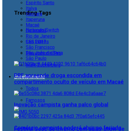
Espírito Santo
Italva
Trending Tags
Itaocara
Itaperuna
Macaé
Nintendo Switch
Quissamã
Rio de Janeiro
CES 2017
São Fidélis
São Francisco
São João da Barra
Playstation 4 Pro
São Paulo
Mark Zuckerberg
PRF apreende droga escondida em
Entretenimento
compartimento oculto de veículo em Macaé
Todos
Famosos
Inovação campista ganha palco global
Comércio campista poderá abrir no feriado
Festival Sesc de Inverno com aulas-show de