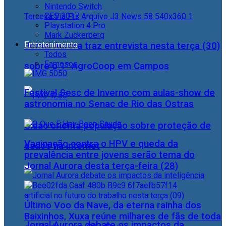
Nintendo Switch
CES 2017
Playstation 4 Pro
Mark Zuckerberg
Entretenimento
Jornal Aurora traz entrevista nesta terça (30)
Todos
Famosos
sobre o 1° AgroCoop em Campos
Festival Sesc de Inverno com aulas-show de
astronomia no Senac de Rio das Ostras
Cidac orienta população sobre proteção de
Vacinação contra o HPV e queda da
dados na internet
prevalência entre jovens serão tema do
Jornal Aurora desta terça-feira (28)
Último Voo da Nave, da eterna rainha dos
Baixinhos, Xuxa reúne milhares de fãs de toda
Jornal Aurora debate os impactos da