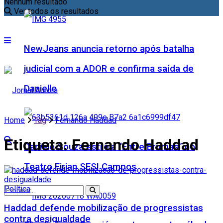
Nenhum resultado
Ver todos os resultados
NewJeans anuncia retorno após batalha
judicial com a ADOR e confirma saída de
Danielle
Home
Tag
Fernando Haddad
Etiqueta:
Fernando Haddad
Daniele Souza estreia “Entre Brumas” no
Teatro Firjan SESI Campos
Política
Haddad defende mobilização de progressistas
contra desigualdade