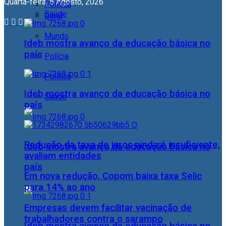
Quarta-feira, 5 Agosto, 2026
Política
Saúde
Geral
Mundo
Ideb mostra avanço da educação básica no
país
Polícia
Política
Ideb mostra avanço da educação básica no
Saúde
país
Redução da taxa de juros ainda é insuficiente,
Ideb mostra avanço da educação básica no
avaliam entidades
país
Em nova redução, Copom baixa taxa Selic
para 14% ao ano
Empresas devem facilitar vacinação de
trabalhadores contra o sarampo