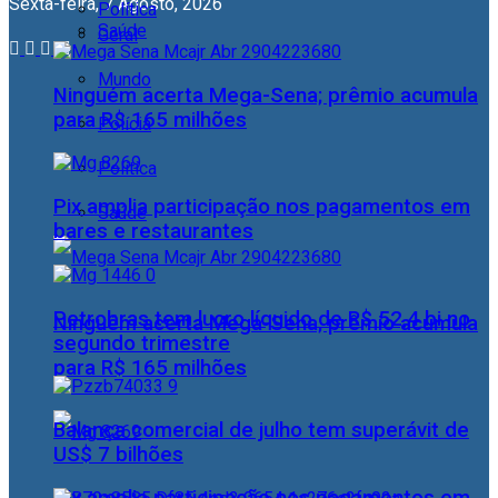
Sexta-feira, 7 Agosto, 2026
Política
Saúde
Geral
Mundo
Ninguém acerta Mega-Sena; prêmio acumula
para R$ 165 milhões
Polícia
Política
Pix amplia participação nos pagamentos em
Saúde
bares e restaurantes
Petrobras tem lucro líquido de R$ 52,4 bi no
Ninguém acerta Mega-Sena; prêmio acumula
segundo trimestre
para R$ 165 milhões
Balança comercial de julho tem superávit de
US$ 7 bilhões