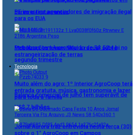
Pix amplia participação nos pagamentos em
PF investiga agenciadores de imigração ilegal
bares e restaurantes
para os EUA
Petrobras tem lucro líquido de R$ 52,4 bi no
Mobilizações levam Milei a recuar sobre
estrangeirização de terras
segundo trimestre
Tecnologia
Muito além do agro: 1º Interior AgroCoop terá
entrada gratuita, música, gastronomia e lazer
Balança comercial de julho tem superávit de
para toda a família
US$ 7 bilhões
Jornal Aurora traz entrevista nesta terça (30)
sobre o 1° AgroCoop em Campos