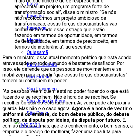
mais do que nunca é de se reapresentar e
Italva
apresentar um projeto, um programa forte de
transformação social”, disse o ministro. “Se nós
Itaocara
não recolocarmos um projeto ambicioso de
transformação, essas forças obscurantistas vão
Itaperuna
continuar fazendo esse estrago que estão
fazendo em termos de oportunidade, em termos
Macaé
de desigualdade, em termos de preconceito, em
termos de intolerância”, acrescentou.
Quissamã
Para o ministro, esse atual momento político que está sendo
atravessado em todo o mundo é bastante desafiador. Por
Rio de Janeiro
isso, ele defende que as pessoas se movimentem e se
mobilizem para impedir “que essas forças obscurantistas”
São Fidélis
tomem ou continuem no poder.
São Francisco
“As pessoas veem quem está no poder fazendo o que está
fazendo e se recolhem. Não é hora de se recolher. Se
São João da Barra
recolher só quando está tudo bem. Aí, você pode até puxar a
guarda. Mas não é o caso agora.
Agora é a hora de vestir o
São Paulo
uniforme do embate, do bom debate público, do debate
político, da disputa por ideias, da disputa por futuro.
E,
com as nossas armas, que é o conhecimento, o bom senso, a
empatia e o desejo de melhorar, fazer uma boa luta para