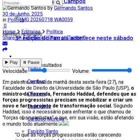
Teatro Firjan SESI Campos
by
Germando Santos
30 de Junho, 2025
in
Política
0
Home
Editorias
Política
Nenhum resultado
5ª edição do Farraiá acontece neste sábado
Share on Facebook
Share on Twitter
Cidades
▶️ Play
⏸️ Pause
Ver todos os resultados
Todos
Velocidade:
Volume:
Cambuci
Em palestra no final da manhã desta sexta-feira (27), na
Faculdade de Direito da Universidade de São Paulo (USP),
o
Campos
ministro da Fazenda, Fernando Haddad, defendeu que as
forças progressistas precisam se mobilizar e criar um
novo e forte projeto de transformação social.
Segundo
Carapebus
Haddad, isso é necessário para enfrentar o que chamou de
“forças obscurantistas” e que, em sua visão, estão afetando
Cardoso Moreira
o mundo todo atualmente.
Espírito Santo
“O que as forças progressistas estão carecendo