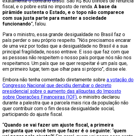
exatamente o contrário disso. São R$ 800 bilhões de renúncia
fiscal, e o pobre está no imposto de renda.
A base da
pirâmide sustenta o Estado, e o topo não comparece
com sua justa parte para manter a sociedade
funcionando
”, falou.
Para o ministro, essa grande desigualdade no Brasil faz o
país perder o seu próprio respeito. “Nós precisamos encarar
de uma vez por todas que a desigualdade no Brasil é a sua
principal fragilidade, nosso entrave. E isso que faz com que
as pessoas não respeitem o nosso país porque nós não nos
respeitamos. Um país que se quer respeitar é um país que,
em primeiro lugar, tem que olhar para si próprio”, disse ele.
Embora não tenha comentado diretamente sobre
a votação do
Congresso Nacional que decidiu derrubar o decreto
presidencial sobre o aumento das alíquotas do Imposto
sobre Operações Financeiras (IOF)
, o ministro declarou
durante a palestra que a parcela mais rica da população não
quer contribuir com o fim dessa desigualdade social,
participando do ajuste fiscal.
“
Quando se vai fazer um ajuste fiscal, a primeira
pergunta que você tem que fazer é o seguinte: ‘quem