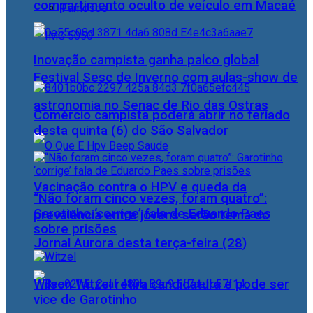
compartimento oculto de veículo em Macaé
Famosos
Inovação campista ganha palco global
Festival Sesc de Inverno com aulas-show de
astronomia no Senac de Rio das Ostras
Comércio campista poderá abrir no feriado
desta quinta (6) do São Salvador
Vacinação contra o HPV e queda da
“Não foram cinco vezes, foram quatro”:
Garotinho ‘corrige’ fala de Eduardo Paes
prevalência entre jovens serão tema do
sobre prisões
Jornal Aurora desta terça-feira (28)
Wilson Witzel retira candidatura e pode ser
vice de Garotinho