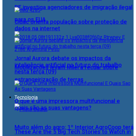
PF investiga agenciadores de imigração ilegal
para os EUA
Cidac orienta população sobre proteção de
dados na internet
Jornal Aurora debate os impactos da
inteligência artificial no futuro do trabalho
Mobilizações levam Milei a recuar sobre
nesta terça (09)
estrangeirização de terras
Tecnologia
O que é uma impressora multifuncional e
quais são as suas vantagens?
Muito além do agro: 1º Interior AgroCoop terá
These Are the 5 Big Tech Stories to Watch in