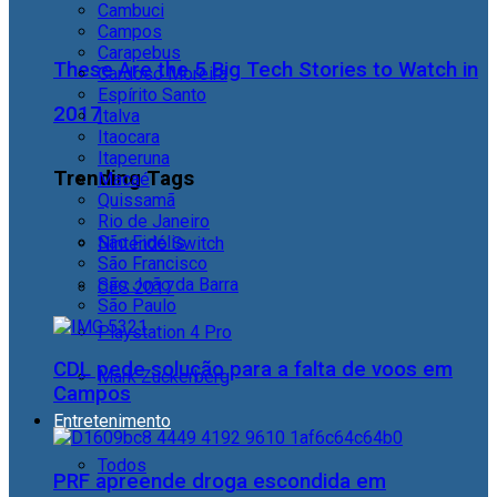
Cambuci
Campos
Carapebus
These Are the 5 Big Tech Stories to Watch in
Cardoso Moreira
Espírito Santo
2017
Italva
Itaocara
Itaperuna
Trending Tags
Macaé
Quissamã
Rio de Janeiro
São Fidélis
Nintendo Switch
São Francisco
São João da Barra
CES 2017
São Paulo
Playstation 4 Pro
CDL pede solução para a falta de voos em
Mark Zuckerberg
Campos
Entretenimento
Todos
PRF apreende droga escondida em