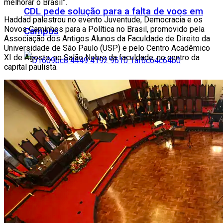
melhorar o Brasil”.
CDL pede solução para a falta de voos em
Haddad palestrou no evento Juventude, Democracia e os
Novos Caminhos para a Política no Brasil, promovido pela
Campos
Associação dos Antigos Alunos da Faculdade de Direito da
Universidade de São Paulo (USP) e pelo Centro Acadêmico
XI de Agosto, no Salão Nobre da faculdade, no centro da
capital paulista.
PRF apreende droga escondida em
compartimento oculto de veículo em Macaé
Inovação campista ganha palco global