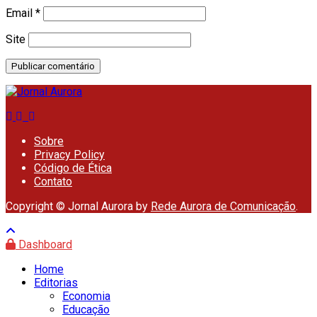
Email
*
Site
Sobre
Privacy Policy
Código de Ética
Contato
Copyright © Jornal Aurora by
Rede Aurora de Comunicação
.
Dashboard
Home
Editorias
Economia
Educação