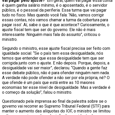
vai pagar pelo ajuste?’
Em geral, quem vai pagar essa conta
é quem ganha salário mínimo, é o aposentado, é o servidor
público, é o pessoal da periferia. Essa turma que vai pagar
tudo no fisco. Mas quando você fala: ‘Não, vamos corrigir
essas contas, nós vamos chamar a turma da cobertura para
pagar isso’. Aí, sabe o que é que acontece? Curiosamente, o
ajuste fiscal tem que ser do governo. Ele não é mais
interessante. Ninguém mais fala do assunto”, criticou o
ministro.
Segundo o ministro, esse ajuste fiscal precisa ser feito com
igualdade social. “Se o país tem essa desigualdade, nós
temos que entender que essa desigualdade tem que ser
corrigida junto com o ajuste. E não depois. Porque, depois, a
desigualdade vai ser maior”, declarou. “Quando a gente faz
esse debate público, não é para ofender ninguém nem nada.
A verdade não pode ofender a não ser por ela própria, né? O
que ofende é um país que está entre as 10 maiores
economias ter esse nível de desigualdade. Mas a verdade é
o começo da solução”, falou o ministro.
Questionado pela imprensa ao final da palestra sobre se o
governo vai recorrer ao Supremo Tribunal Federal (STF) para
manter o aumento das alíquotas do IOF, o ministro se limitou