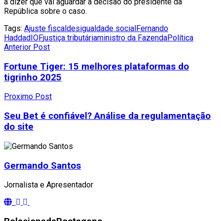
a dizer que vai aguardar a decisão do presidente da
República sobre o caso.
Tags:
Ajuste fiscal
desigualdade social
Fernando
Haddad
IOF
justiça tributária
ministro da Fazenda
Política
Anterior Post
Fortune Tiger: 15 melhores plataformas do
tigrinho 2025
Proximo Post
Seu Bet é confiável? Análise da regulamentação
do site
Germando Santos
Jornalista e Apresentador