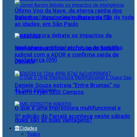
Último Voo da Nave, da eterna rainha dos
Baixinhos, Xuxa reúne milhares de fãs de toda
as idades, em São Paulo
Jornal Aurora debate os impactos da
inteligência artificial no futuro do trabalho
NewJeans anuncia retorno após batalha
judicial com a ADOR e confirma saída de
nesta terça (09)
Danielle
Daniele Souza estreia “Entre Brumas” no
Teatro Firjan SESI Campos
O que é uma impressora multifuncional e
5ª edição do Farraiá acontece neste sábado
quais são as suas vantagens?
Cidades
Todos