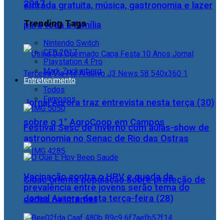
2017
entrada gratuita, música, gastronomia e lazer
Trending Tags
para toda a família
Nintendo Switch
CES 2017
Playstation 4 Pro
Mark Zuckerberg
Entretenimento
Todos
Famosos
Jornal Aurora traz entrevista nesta terça (30)
sobre o 1° AgroCoop em Campos
Festival Sesc de Inverno com aulas-show de
astronomia no Senac de Rio das Ostras
Vacinação contra o HPV e queda da
Cidac orienta população sobre proteção de
prevalência entre jovens serão tema do
Jornal Aurora desta terça-feira (28)
dados na internet