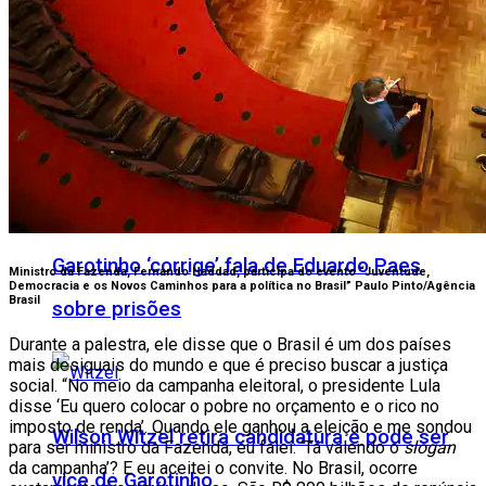
Comércio campista poderá abrir no feriado
desta quinta (6) do São Salvador
“Não foram cinco vezes, foram quatro”:
Garotinho ‘corrige’ fala de Eduardo Paes
Ministro da Fazenda, Fernando Haddad, participa do evento “Juventude,
Democracia e os Novos Caminhos para a política no Brasil”
Paulo Pinto/Agência
Brasil
sobre prisões
Durante a palestra, ele disse que o Brasil é um dos países
mais desiguais do mundo e que é preciso buscar a justiça
social. “No meio da campanha eleitoral, o presidente Lula
disse ‘Eu quero colocar o pobre no orçamento e o rico no
imposto de renda’. Quando ele ganhou a eleição e me sondou
Wilson Witzel retira candidatura e pode ser
para ser ministro da Fazenda, eu falei: ‘Tá valendo o
slogan
da campanha’? E eu aceitei o convite. No Brasil, ocorre
vice de Garotinho