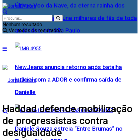
Último Voo da Nave, da eterna rainha dos
Baixinhos, Xuxa reúne milhares de fãs de toda
Nenhum resultado
as idades, em São Paulo
Ver todos os resultados
NewJeans anuncia retorno após batalha
judicial com a ADOR e confirma saída de
Danielle
Haddad defende mobilização
de progressistas contra
Daniele Souza estreia “Entre Brumas” no
desigualdade