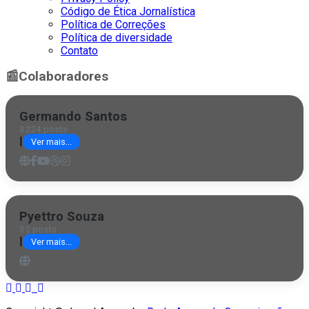
Código de Ética Jornalística
Política de Correções
Política de diversidade
Contato
📰
Colaboradores
Germando Santos
3224 posts
|
Ver mais...
Pyettro Souza
32 posts
|
Ver mais...