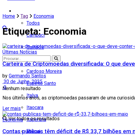
Cidades
Home
Tag
Economia
Todos
Etiqueta:
Economia
Cambuci
Campos
Últimas Notícias
Carapebus
Carteira de Criptomoedas diversificada: O que dev
Cardoso Moreira
by
Germando Santos
30 de Junho, 2025
Espírito Santo
0
Nenhum resultado
Italva
Nos últimos anos, as criptomoedas passaram de uma curiosidad
Itaocara
Ler mais
Ver todos os resultados
Itaperuna
Economia
Contas públicas têm déficit de R$ 33,7 bilhões em 
Macaé