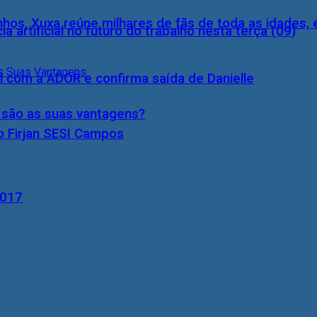
inhos, Xuxa reúne milhares de fãs de toda as idades,
a artificial no futuro do trabalho nesta terça (09)
l com a ADOR e confirma saída de Danielle
s são as suas vantagens?
o Firjan SESI Campos
2017