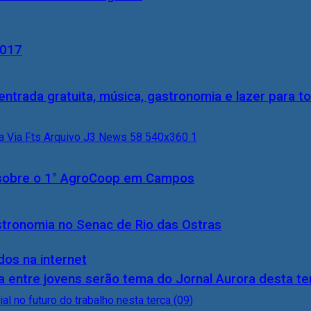
2017
entrada gratuita, música, gastronomia e lazer para to
0) sobre o 1° AgroCoop em Campos
stronomia no Senac de Rio das Ostras
dos na internet
 entre jovens serão tema do Jornal Aurora desta ter