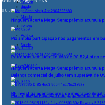
Sexta-feira, 7 Agosto, 2026
Política
Saúde
Geral
Mundo
Ninguém acerta Mega-Sena; prêmio acumula p
Polícia
Política
Pix amplia participação nos pagamentos em ba
Saúde
Petrobras tem lucro líquido de R$ 52,4 bi no s
Ninguém acerta Mega-Sena; prêmio acumula p
Balança comercial de julho tem superávit de U
PF investiga agenciadores de imigração ilegal
Pix amplia participação nos pagamentos em ba