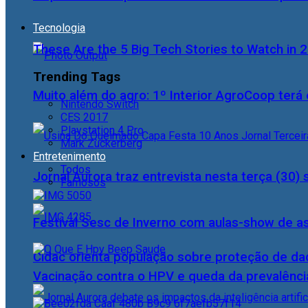
Tecnologia
These Are the 5 Big Tech Stories to Watch in 
Trending Tags
Muito além do agro: 1º Interior AgroCoop terá 
Nintendo Switch
CES 2017
Playstation 4 Pro
Mark Zuckerberg
Entretenimento
Todos
Jornal Aurora traz entrevista nesta terça (3
Famosos
Festival Sesc de Inverno com aulas-show de a
Cidac orienta população sobre proteção de da
Vacinação contra o HPV e queda da prevalência