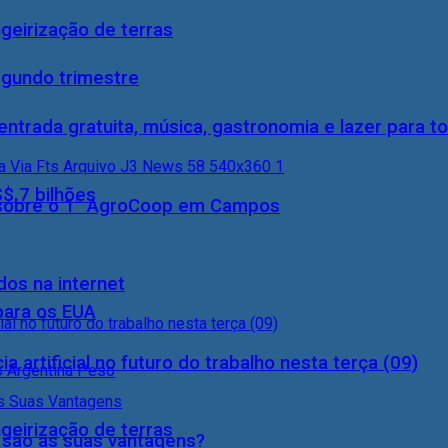
geirização de terras
egundo trimestre
entrada gratuita, música, gastronomia e lazer para to
S$ 7 bilhões
0) sobre o 1° AgroCoop em Campos
dos na internet
 para os EUA
a artificial no futuro do trabalho nesta terça (09)
geirização de terras
s são as suas vantagens?