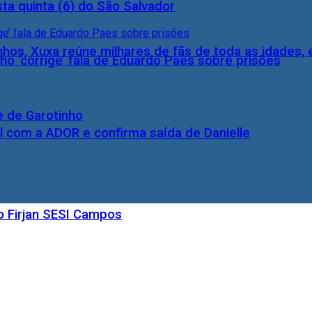
ta quinta (6) do São Salvador
inhos, Xuxa reúne milhares de fãs de toda as idades,
ho ‘corrige’ fala de Eduardo Paes sobre prisões
e de Garotinho
l com a ADOR e confirma saída de Danielle
o Firjan SESI Campos