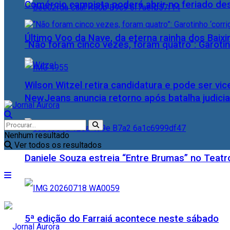
Comércio campista poderá abrir no feriado des
Último Voo da Nave, da eterna rainha dos Baix
“Não foram cinco vezes, foram quatro”: Garotin
Wilson Witzel retira candidatura e pode ser vic
NewJeans anuncia retorno após batalha judicia
Nenhum resultado
Ver todos os resultados
Daniele Souza estreia “Entre Brumas” no Teatr
5ª edição do Farraiá acontece neste sábado