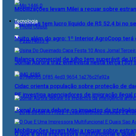
Mobilizações levam Milei a recuar sobre estran
Tecnologia
Petrobras tem lucro líquido de R$ 52,4 bi no s
Muito além do agro: 1º Interior AgroCoop terá 
Balança comercial de julho tem superávit de U
Jornal Aurora traz entrevista nesta terça (3
Cidac orienta população sobre proteção de da
PF investiga agenciadores de imigração ilegal
Jornal Aurora debate os impactos da inteligênci
Mobilizações levam Milei a recuar sobre estran
O que é uma impressora multifuncional e quai