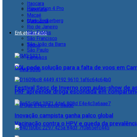
Itaocara
Playstation 4 Pro
Itaperuna
Macaé
Mark Zuckerberg
Quissamã
Rio de Janeiro
São Fidélis
Entretenimento
São Francisco
São João da Barra
Todos
São Paulo
Famosos
CDL pede solução para a falta de voos em Ca
Festival Sesc de Inverno com aulas-show de a
PRF apreende droga escondida em compartime
Inovação campista ganha palco global
Vacinação contra o HPV e queda da prevalência