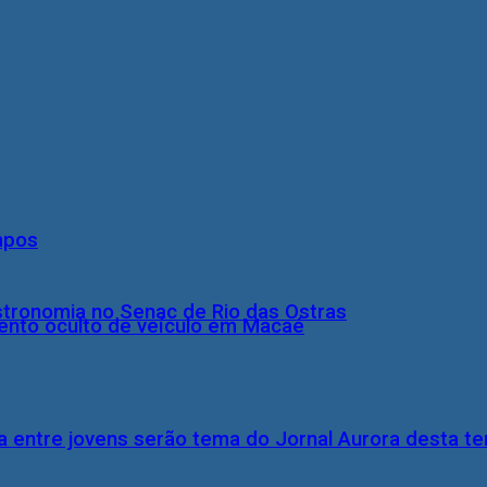
mpos
stronomia no Senac de Rio das Ostras
nto oculto de veículo em Macaé
 entre jovens serão tema do Jornal Aurora desta ter