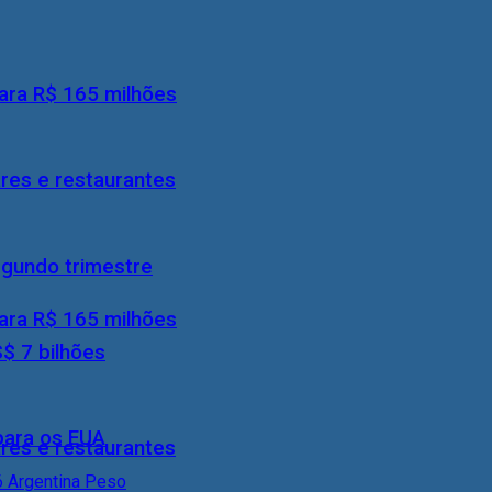
ara R$ 165 milhões
res e restaurantes
egundo trimestre
ara R$ 165 milhões
S$ 7 bilhões
 para os EUA
res e restaurantes