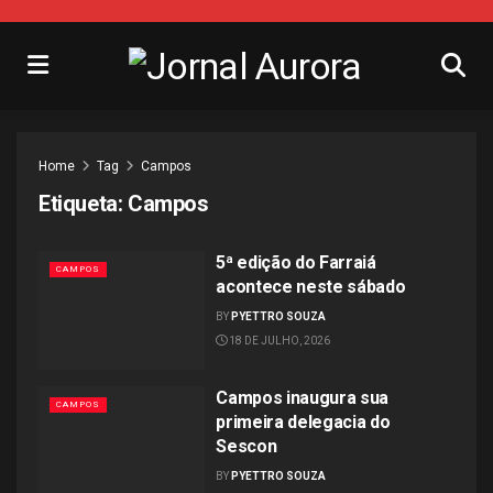
Home
Tag
Campos
Etiqueta:
Campos
5ª edição do Farraiá
CAMPOS
acontece neste sábado
BY
PYETTRO SOUZA
18 DE JULHO, 2026
Campos inaugura sua
CAMPOS
primeira delegacia do
Sescon
BY
PYETTRO SOUZA