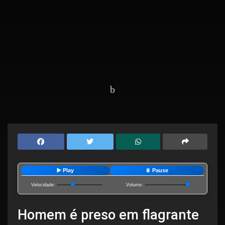
Home
Cidades
Campos
▶️ Play
⏸️ Pause
Velocidade:
Volume:
Homem é preso em flagrante