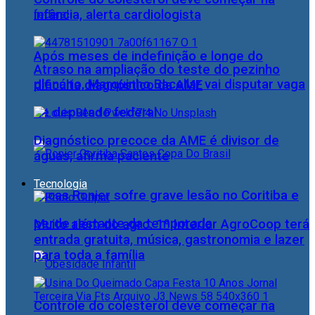
infância, alerta cardiologista
Após meses de indefinição e longe do
Atraso na ampliação do teste do pezinho
plenário, Marquinho Bacellar vai disputar vaga
dificulta diagnóstico da AME
de deputado federal
Diagnóstico precoce da AME é divisor de
águas, afirma paciente
Tecnologia
Lucas Ronier sofre grave lesão no Coritiba e
perde restante da temporada
Muito além do agro: 1º Interior AgroCoop terá
entrada gratuita, música, gastronomia e lazer
para toda a família
Controle do colesterol deve começar na