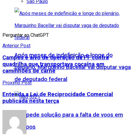
São Paulo
Perguntar ao ChatGPT
Anterior Post
Após meses de indefinição e longe do
Campos é alvo de operação da PF contra
quadrilha que transportava cocaína em
plenário, Marquinho Bacellar vai disputar vaga
caminhões de carne
de deputado federal
Proximo Post
Entenda a Lei de Reciprocidade Comercial
publicada nesta terça
CDL pede solução para a falta de voos em
Campos