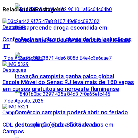
Relacionada
Postagens
PRF apreende droga escondida em
Destaques
Conferência vai discutir diversidade e inclusão no
compartimento oculto de veículo em Macaé
IFF
7 de Agosto, 2026
Destaques
Inovação campista ganha palco global
Escola Móvel do Senac RJ leva mais de 160 vagas
em cursos gratuitos ao noroeste fluminense
7 de Agosto, 2026
Comércio campista poderá abrir no feriado
Campos
CDL pede solução para a falta de voos em
desta quinta (6) do São Salvador
Campos