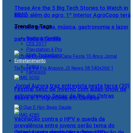
These Are the 5 Big Tech Stories to Watch in
2017
Muito além do agro: 1º Interior AgroCoop terá
Trending Tags
entrada gratuita, música, gastronomia e lazer
Nintendo Switch
para toda a família
CES 2017
Playstation 4 Pro
Mark Zuckerberg
Entretenimento
Todos
Famosos
Jornal Aurora traz entrevista nesta terça (30)
Festival Sesc de Inverno com aulas-show de
astronomia no Senac de Rio das Ostras
sobre o 1° AgroCoop em Campos
Vacinação contra o HPV e queda da
prevalência entre jovens serão tema do
Jornal Aurora desta terça-feira (28)
Cidac orienta população sobre proteção de