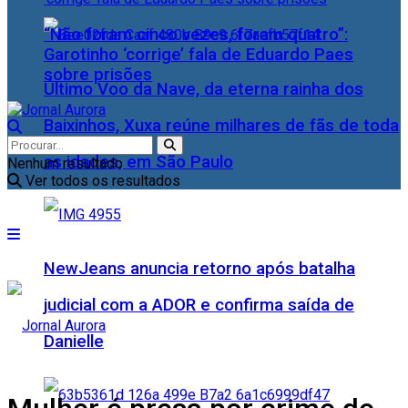
“Não foram cinco vezes, foram quatro”:
Garotinho ‘corrige’ fala de Eduardo Paes
sobre prisões
Último Voo da Nave, da eterna rainha dos
Baixinhos, Xuxa reúne milhares de fãs de toda
as idades, em São Paulo
Nenhum resultado
Ver todos os resultados
NewJeans anuncia retorno após batalha
judicial com a ADOR e confirma saída de
Danielle