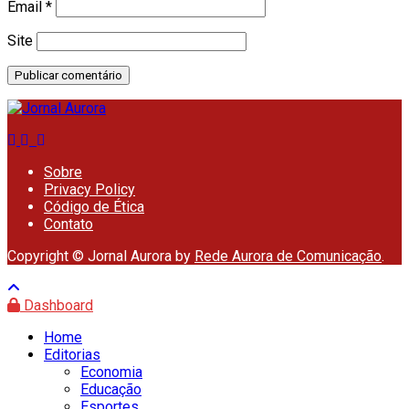
Email
*
Site
Sobre
Privacy Policy
Código de Ética
Contato
Copyright © Jornal Aurora by
Rede Aurora de Comunicação
.
Dashboard
Home
Editorias
Economia
Educação
Esportes