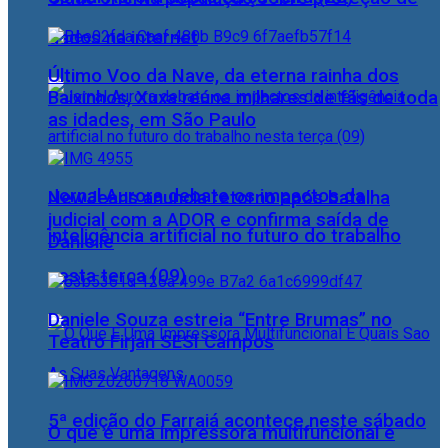
dados na internet
Último Voo da Nave, da eterna rainha dos
Baixinhos, Xuxa reúne milhares de fãs de toda
as idades, em São Paulo
Jornal Aurora debate os impactos da
NewJeans anuncia retorno após batalha
judicial com a ADOR e confirma saída de
inteligência artificial no futuro do trabalho
Danielle
nesta terça (09)
Daniele Souza estreia “Entre Brumas” no
Teatro Firjan SESI Campos
5ª edição do Farraiá acontece neste sábado
O que é uma impressora multifuncional e