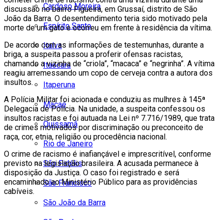
Cardoso Moreira
discussão no bairro Figueira, em Grussaí, distrito de São
João da Barra. O desentendimento teria sido motivado pela
Espírito Santo
morte de um gato e ocorreu em frente à residência da vítima.
De acordo com as informações de testemunhas, durante a
Italva
briga, a suspeita passou a proferir ofensas racistas,
chamando a vizinha de “criola”, “macaca” e “negrinha”. A vítima
Itaocara
reagiu arremessando um copo de cerveja contra a autora dos
insultos.
Itaperuna
A Polícia Militar foi acionada e conduziu as mulhres à 145ª
Macaé
Delegacia de Polícia. Na unidade, a suspeita confessou os
insultos racistas e foi autuada na Lei nº 7.716/1989, que trata
Quissamã
de crimes motivados por discriminação ou preconceito de
raça, cor, etnia, religião ou procedência nacional.
Rio de Janeiro
O crime de racismo é inafiançável e imprescritível, conforme
São Fidélis
previsto na legislação brasileira. A acusada permanece à
disposição da Justiça. O caso foi registrado e será
encaminhado ao Ministério Público para as providências
São Francisco
cabíveis.
São João da Barra