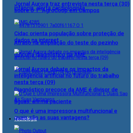
Jornal Aurora traz entrevista nesta terça (30)
infância, alerta cardiologista
sobre o 1° AgroCoop em Campos
Cidac orienta população sobre proteção de
dados na internet
Atraso na ampliação do teste do pezinho
dificulta diagnóstico da AME
Jornal Aurora debate os impactos da
inteligência artificial no futuro do trabalho
nesta terça (09)
Diagnóstico precoce da AME é divisor de
águas, afirma paciente
O que é uma impressora multifuncional e
quais são as suas vantagens?
Tecnologia