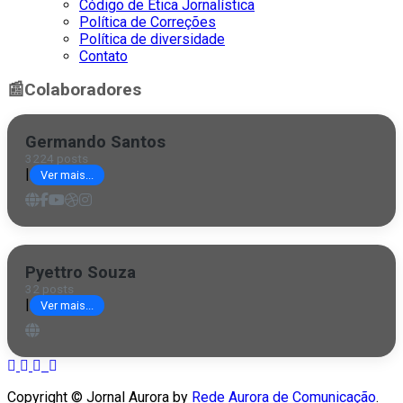
Código de Ética Jornalística
Política de Correções
Política de diversidade
Contato
📰
Colaboradores
Germando Santos
3224 posts
|
Ver mais...
Pyettro Souza
32 posts
|
Ver mais...
Copyright © Jornal Aurora by
Rede Aurora de Comunicação
.