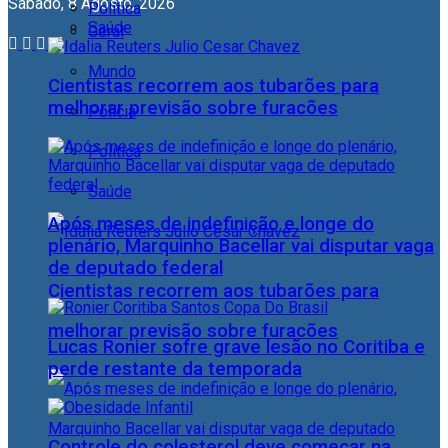
Sábado, 8 Agosto, 2026
Política
Saúde
Geral
Mundo
Cientistas recorrem aos tubarões para
melhorar previsão sobre furacões
Polícia
Política
Saúde
Após meses de indefinição e longe do
plenário, Marquinho Bacellar vai disputar vaga
de deputado federal
Cientistas recorrem aos tubarões para
melhorar previsão sobre furacões
Lucas Ronier sofre grave lesão no Coritiba e
perde restante da temporada
Controle do colesterol deve começar na