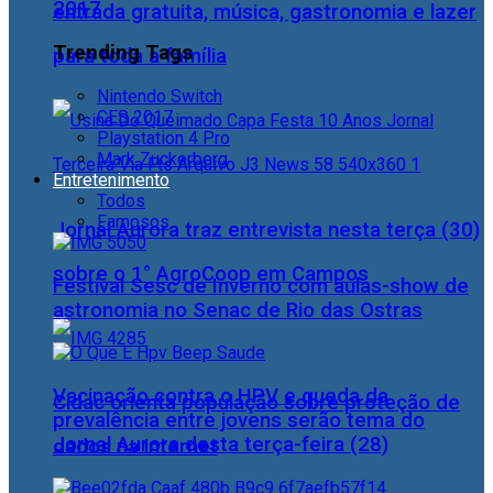
2017
entrada gratuita, música, gastronomia e lazer
Trending Tags
para toda a família
Nintendo Switch
CES 2017
Playstation 4 Pro
Mark Zuckerberg
Entretenimento
Todos
Famosos
Jornal Aurora traz entrevista nesta terça (30)
sobre o 1° AgroCoop em Campos
Festival Sesc de Inverno com aulas-show de
astronomia no Senac de Rio das Ostras
Vacinação contra o HPV e queda da
Cidac orienta população sobre proteção de
prevalência entre jovens serão tema do
Jornal Aurora desta terça-feira (28)
dados na internet