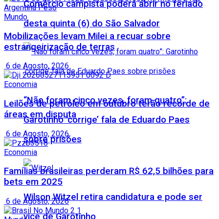
Comércio campista poderá abrir no feriado
Mundo
desta quinta (6) do São Salvador
Mobilizações levam Milei a recuar sobre
estrangeirização de terras
6 de Agosto, 2026
Economia
“Não foram cinco vezes, foram quatro”:
Leilões de petróleo em outubro terão recorde de
áreas em disputa
Garotinho ‘corrige’ fala de Eduardo Paes
6 de Agosto, 2026
sobre prisões
Economia
Famílias brasileiras perderam R$ 62,5 bilhões para
bets em 2025
Wilson Witzel retira candidatura e pode ser
6 de Agosto, 2026
vice de Garotinho