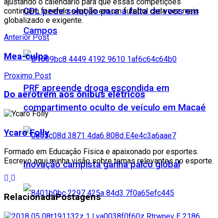
ajustando o calendário para que essas competições
CDL pede solução para a falta de voos em
continuem fazendo sentido em um futebol cada vez mais
globalizado e exigente.
Campos
Anterior Post
Mea-culpa
Proximo Post
PRF apreende droga escondida em
Do aerotrem aos ônibus elétricos
compartimento oculto de veículo em Macaé
Ycaro Folly
Formado em Educação Física e apaixonado por esportes.
Escrevo aqui minha visão sobre temas relevantes no esporte.
Inovação campista ganha palco global
Relacionada
Postagens