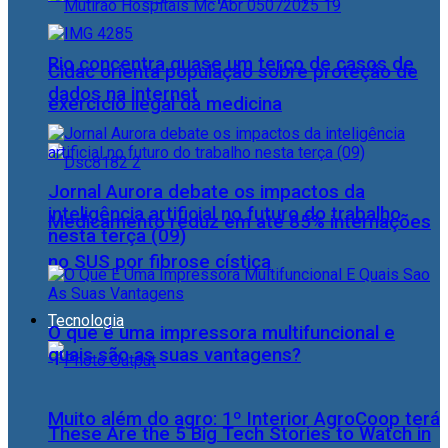
Rio concentra quase um terço de casos de
Cidac orienta população sobre proteção de
dados na internet
exercício ilegal da medicina
Jornal Aurora debate os impactos da
inteligência artificial no futuro do trabalho
Medicamento reduz em até 85% internações
nesta terça (09)
no SUS por fibrose cística
Tecnologia
O que é uma impressora multifuncional e
quais são as suas vantagens?
Muito além do agro: 1º Interior AgroCoop terá
These Are the 5 Big Tech Stories to Watch in