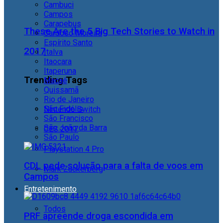
Cambuci
Campos
Carapebus
These Are the 5 Big Tech Stories to Watch in
Cardoso Moreira
Espírito Santo
2017
Italva
Itaocara
Itaperuna
Trending Tags
Macaé
Quissamã
Rio de Janeiro
São Fidélis
Nintendo Switch
São Francisco
São João da Barra
CES 2017
São Paulo
Playstation 4 Pro
CDL pede solução para a falta de voos em
Mark Zuckerberg
Campos
Entretenimento
Todos
PRF apreende droga escondida em