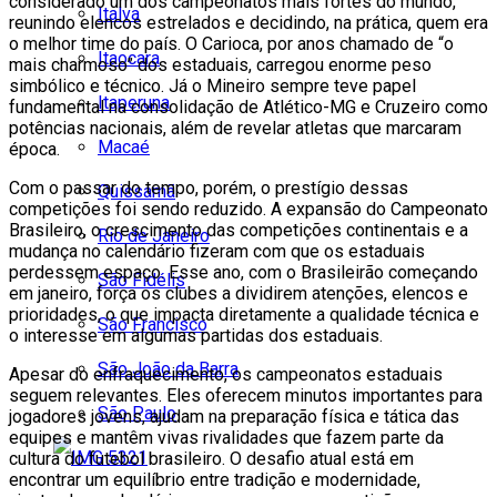
considerado um dos campeonatos mais fortes do mundo,
Italva
reunindo elencos estrelados e decidindo, na prática, quem era
o melhor time do país. O Carioca, por anos chamado de “o
Itaocara
mais charmoso” dos estaduais, carregou enorme peso
simbólico e técnico. Já o Mineiro sempre teve papel
Itaperuna
fundamental na consolidação de Atlético-MG e Cruzeiro como
potências nacionais, além de revelar atletas que marcaram
Macaé
época.
Com o passar do tempo, porém, o prestígio dessas
Quissamã
competições foi sendo reduzido. A expansão do Campeonato
Brasileiro, o crescimento das competições continentais e a
Rio de Janeiro
mudança no calendário fizeram com que os estaduais
perdessem espaço. Esse ano, com o Brasileirão começando
São Fidélis
em janeiro, força os clubes a dividirem atenções, elencos e
prioridades, o que impacta diretamente a qualidade técnica e
São Francisco
o interesse em algumas partidas dos estaduais.
São João da Barra
Apesar do enfraquecimento, os campeonatos estaduais
seguem relevantes. Eles oferecem minutos importantes para
São Paulo
jogadores jovens, ajudam na preparação física e tática das
equipes e mantêm vivas rivalidades que fazem parte da
cultura do futebol brasileiro. O desafio atual está em
encontrar um equilíbrio entre tradição e modernidade,