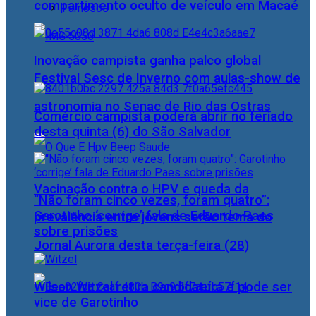
compartimento oculto de veículo em Macaé
Famosos
Inovação campista ganha palco global
Festival Sesc de Inverno com aulas-show de
astronomia no Senac de Rio das Ostras
Comércio campista poderá abrir no feriado
desta quinta (6) do São Salvador
Vacinação contra o HPV e queda da
“Não foram cinco vezes, foram quatro”:
Garotinho ‘corrige’ fala de Eduardo Paes
prevalência entre jovens serão tema do
sobre prisões
Jornal Aurora desta terça-feira (28)
Wilson Witzel retira candidatura e pode ser
vice de Garotinho