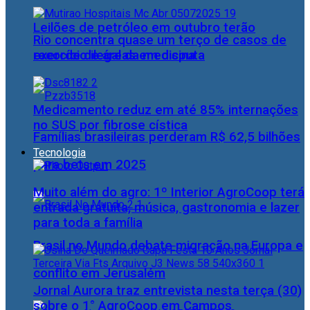
Leilões de petróleo em outubro terão
Rio concentra quase um terço de casos de
recorde de áreas em disputa
exercício ilegal da medicina
Medicamento reduz em até 85% internações
no SUS por fibrose cística
Famílias brasileiras perderam R$ 62,5 bilhões
Tecnologia
para bets em 2025
Muito além do agro: 1º Interior AgroCoop terá
entrada gratuita, música, gastronomia e lazer
para toda a família
Brasil no Mundo debate migração na Europa e
conflito em Jerusalém
Jornal Aurora traz entrevista nesta terça (30)
sobre o 1° AgroCoop em Campos