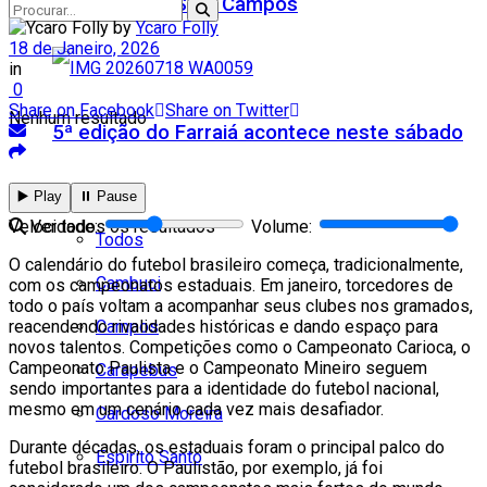
Teatro Firjan SESI Campos
by
Ycaro Folly
18 de Janeiro, 2026
in
0
Share on Facebook
Share on Twitter
Nenhum resultado
5ª edição do Farraiá acontece neste sábado
Cidades
▶️ Play
⏸️ Pause
Velocidade:
Volume:
Ver todos os resultados
Todos
O calendário do futebol brasileiro começa, tradicionalmente,
Cambuci
com os campeonatos estaduais. Em janeiro, torcedores de
todo o país voltam a acompanhar seus clubes nos gramados,
Campos
reacendendo rivalidades históricas e dando espaço para
novos talentos. Competições como o Campeonato Carioca, o
Campeonato Paulista e o Campeonato Mineiro seguem
Carapebus
sendo importantes para a identidade do futebol nacional,
mesmo em um cenário cada vez mais desafiador.
Cardoso Moreira
Durante décadas, os estaduais foram o principal palco do
Espírito Santo
futebol brasileiro. O Paulistão, por exemplo, já foi