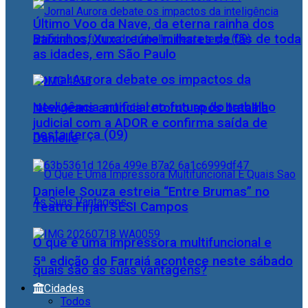
Último Voo da Nave, da eterna rainha dos
Baixinhos, Xuxa reúne milhares de fãs de toda
as idades, em São Paulo
Jornal Aurora debate os impactos da
inteligência artificial no futuro do trabalho
NewJeans anuncia retorno após batalha
judicial com a ADOR e confirma saída de
nesta terça (09)
Danielle
Daniele Souza estreia “Entre Brumas” no
Teatro Firjan SESI Campos
O que é uma impressora multifuncional e
5ª edição do Farraiá acontece neste sábado
quais são as suas vantagens?
Cidades
Todos