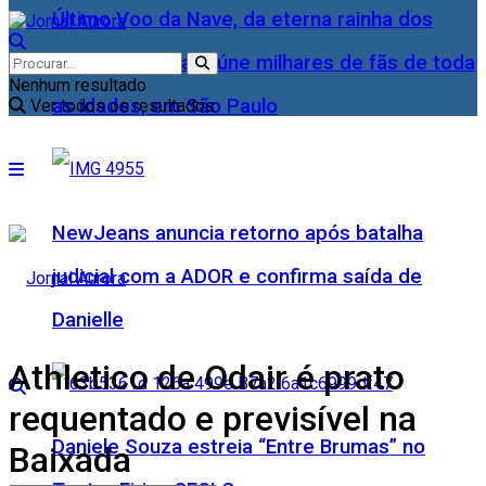
Último Voo da Nave, da eterna rainha dos
Baixinhos, Xuxa reúne milhares de fãs de toda
Nenhum resultado
as idades, em São Paulo
Ver todos os resultados
NewJeans anuncia retorno após batalha
judicial com a ADOR e confirma saída de
Danielle
Athletico de Odair é prato
requentado e previsível na
Daniele Souza estreia “Entre Brumas” no
Baixada