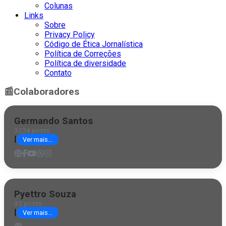
Colunas
Links
Sobre
Privacy Policy
Código de Ética Jornalística
Política de Correções
Política de diversidade
Contato
📰
Colaboradores
Germando Santos
3224 posts
|
Ver mais...
Pyettro Souza
32 posts
|
Ver mais...