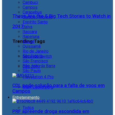
Cambuci
Campos
Carapebus
These Are the 5 Big Tech Stories to Watch in
Cardoso Moreira
Espírito Santo
2017
Italva
Itaocara
Itaperuna
Trending Tags
Macaé
Quissamã
Rio de Janeiro
São Fidélis
Nintendo Switch
São Francisco
São João da Barra
CES 2017
São Paulo
Playstation 4 Pro
CDL pede solução para a falta de voos em
Mark Zuckerberg
Campos
Entretenimento
Todos
PRF apreende droga escondida em