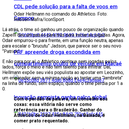
CDL pede solução para a falta de voos em
Odair Hellmann no comando do Athletico. Foto:
Campos
Robson Mafra/IconSport.
Lá atrás, o time só ganhou um pouco de organização quando
Zapelli deu um passo para trás para iniciar as jogadas. Agora,
Odair empurrou-o para frente, em uma função neutra, apenas
para escalar o “brucutu” Jadson, que parece ser o seu novo
“Patrick”.
PRF apreende droga escondida em
E não para por aí: o Athletico continua sem jogadas pelos
compartimento oculto de veículo em Macaé
lados, força o meio e não tem talento para infiltrar. Daí,
Hellmann expõe seu viés populista ao apostar em Leozinho,
um enganador sem a mínima noção ao tentar uma “lambreta”
na linha de fundo, sem espaço, quando o time perdia por 1 a
0.
Inovação campista ganha palco global
Com o perdão da palavra, um conselho aos
coxas: essa vitória não serve como
referência para o Brasileirão. Ganhar do
Athletico de Odair Hellmann, na Baixada, é
comer prato requentado.