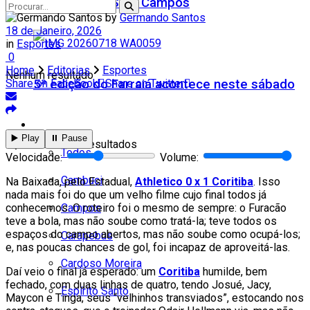
Teatro Firjan SESI Campos
by
Germando Santos
18 de Janeiro, 2026
in
Esportes
0
Home
Editorias
Esportes
Nenhum resultado
5ª edição do Farraiá acontece neste sábado
Share on Facebook
Share on Twitter
Cidades
▶️ Play
⏸️ Pause
Ver todos os resultados
Todos
Velocidade:
Volume:
Cambuci
Na Baixada, pelo Estadual,
Athletico 0 x 1 Coritiba
. Isso
nada mais foi do que um velho filme cujo final todos já
Campos
conhecemos. O roteiro foi o mesmo de sempre: o Furacão
teve a bola, mas não soube como tratá-la; teve todos os
espaços do campo abertos, mas não soube como ocupá-los;
Carapebus
e, nas poucas chances de gol, foi incapaz de aproveitá-las.
Cardoso Moreira
Daí veio o final já esperado: um
Coritiba
humilde, bem
fechado, com duas linhas de quatro, tendo Josué, Jacy,
Espírito Santo
Maycon e Tinga, seus “velhinhos transviados”, estocando nos