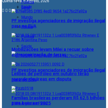
Quinta-feira, 6 Agosto, 2026
Política
Saúde
Geral
Mundo
PF investiga agenciadores de imigração ilegal
para os EUA
Polícia
Política
Saúde
Mobilizações levam Milei a recuar sobre
estrangeirização de terras
PF investiga agenciadores de imigração ilegal
Leilões de petróleo em outubro terão
recorde de áreas em disputa
para os EUA
Famílias brasileiras perderam R$ 62,5 bilhões
para bets em 2025