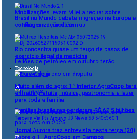
Mobilizações levam Milei a recuar sobre
Brasil no Mundo debate migração na Europa e
estrangeirização de terras
conflito em Jerusalém
Rio concentra quase um terço de casos de
exercício ilegal da medicina
Leilões de petróleo em outubro terão
Tecnologia
recorde de áreas em disputa
Muito além do agro: 1º Interior AgroCoop terá
entrada gratuita, música, gastronomia e lazer
para toda a família
Famílias brasileiras perderam R$ 62,5 bilhões
para bets em 2025
Jornal Aurora traz entrevista nesta terça (30)
sobre o 1° AgroCoop em Campos