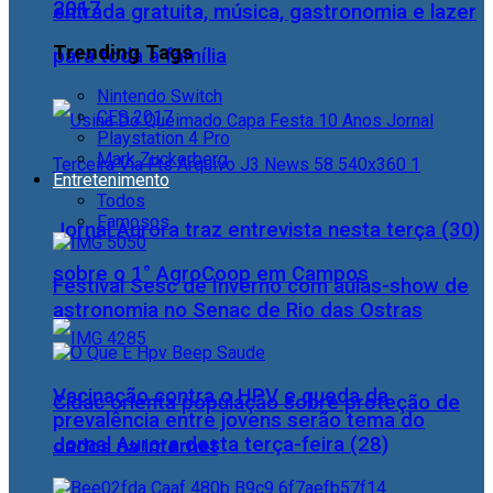
2017
entrada gratuita, música, gastronomia e lazer
Trending Tags
para toda a família
Nintendo Switch
CES 2017
Playstation 4 Pro
Mark Zuckerberg
Entretenimento
Todos
Famosos
Jornal Aurora traz entrevista nesta terça (30)
sobre o 1° AgroCoop em Campos
Festival Sesc de Inverno com aulas-show de
astronomia no Senac de Rio das Ostras
Vacinação contra o HPV e queda da
Cidac orienta população sobre proteção de
prevalência entre jovens serão tema do
Jornal Aurora desta terça-feira (28)
dados na internet