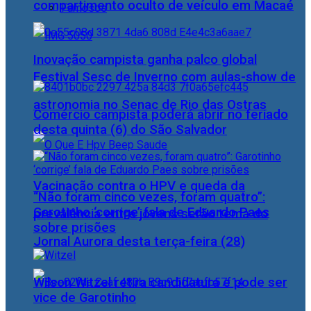
compartimento oculto de veículo em Macaé
Famosos
Inovação campista ganha palco global
Festival Sesc de Inverno com aulas-show de
astronomia no Senac de Rio das Ostras
Comércio campista poderá abrir no feriado
desta quinta (6) do São Salvador
Vacinação contra o HPV e queda da
“Não foram cinco vezes, foram quatro”:
Garotinho ‘corrige’ fala de Eduardo Paes
prevalência entre jovens serão tema do
sobre prisões
Jornal Aurora desta terça-feira (28)
Wilson Witzel retira candidatura e pode ser
vice de Garotinho