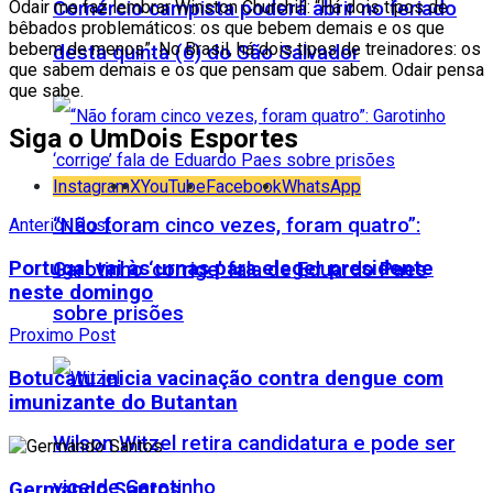
Comércio campista poderá abrir no feriado
Odair me faz lembrar Winston Churchill: “Há dois tipos de
bêbados problemáticos: os que bebem demais e os que
bebem de menos”. No Brasil, há dois tipos de treinadores: os
desta quinta (6) do São Salvador
que sabem demais e os que pensam que sabem. Odair pensa
que sabe.
Siga o UmDois Esportes
Instagram
X
YouTube
Facebook
WhatsApp
“Não foram cinco vezes, foram quatro”:
Anterior Post
Portugal vai às urnas para eleger presidente
Garotinho ‘corrige’ fala de Eduardo Paes
neste domingo
sobre prisões
Proximo Post
Botucatu inicia vacinação contra dengue com
imunizante do Butantan
Wilson Witzel retira candidatura e pode ser
vice de Garotinho
Germando Santos