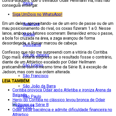
contra-ataques, que o treinador Odair Hellmann via, mas não
Italva
conseguia enxergar.
Itaocara
Siga UmDois no WhatsApp!
Em um deles, aproveitando-se de um erro de passe ou de um
Itaperuna
mau posicionamento do rival, os coxas fizeram 1 a 0. Nesse
lance, ambos os fatores ocorreram: Benavídez errou o passe,
Macaé
a bola foi cruzada na área, a zaga avançou de forma
desordenada, e Ronier marcou de cabeça.
Quissamã
Confesso que não me surpreendi com a vitória do Coritiba.
Rio de Janeiro
Digo mais: estaria surpreso se o resultado fosse o contrário,
diante de um Athletico escalado por Odair Hellmann
São Fidélis
praticamente com o mesmo time da Série B, à exceção de
Jadson, mas com sua ordem alterada.
São Francisco
LEIA TAMBÉM
:
São João da Barra
Coritiba provoca Odair após Atletiba e ironiza Arena da
Baixada
São Paulo
Herói do Coritiba no clássico levou bronca de Odair
Hellmann na Série B
Odair pede paciência e admite dificuldade financeira no
Athletico