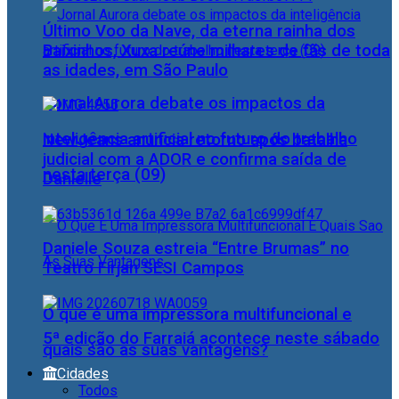
Último Voo da Nave, da eterna rainha dos
Baixinhos, Xuxa reúne milhares de fãs de toda
as idades, em São Paulo
Jornal Aurora debate os impactos da
inteligência artificial no futuro do trabalho
NewJeans anuncia retorno após batalha
judicial com a ADOR e confirma saída de
nesta terça (09)
Danielle
Daniele Souza estreia “Entre Brumas” no
Teatro Firjan SESI Campos
O que é uma impressora multifuncional e
5ª edição do Farraiá acontece neste sábado
quais são as suas vantagens?
Cidades
Todos