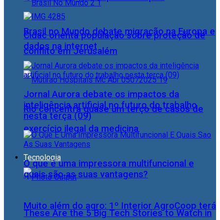
Brasil no Mundo debate migração na Europa e
Cidac orienta população sobre proteção de
dados na internet
conflito em Jerusalém
Jornal Aurora debate os impactos da
inteligência artificial no futuro do trabalho
Rio concentra quase um terço de casos de
nesta terça (09)
exercício ilegal da medicina
Tecnologia
O que é uma impressora multifuncional e
quais são as suas vantagens?
Muito além do agro: 1º Interior AgroCoop terá
These Are the 5 Big Tech Stories to Watch in