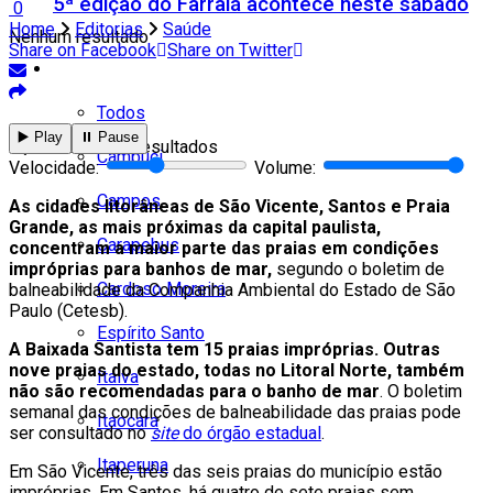
5ª edição do Farraiá acontece neste sábado
0
Home
Editorias
Saúde
Nenhum resultado
Share on Facebook
Share on Twitter
Cidades
Todos
▶️ Play
⏸️ Pause
Ver todos os resultados
Cambuci
Velocidade:
Volume:
Campos
As cidades litorâneas de São Vicente, Santos e Praia
Grande, as mais próximas da capital paulista,
Carapebus
concentram a maior parte das praias em condições
impróprias para banhos de mar,
segundo o boletim de
Cardoso Moreira
balneabilidade da Companhia Ambiental do Estado de São
Paulo (Cetesb).
Espírito Santo
A Baixada Santista tem 15 praias impróprias. Outras
nove praias do estado, todas no Litoral Norte, também
Italva
não são recomendadas para o banho de mar
. O boletim
semanal das condições de balneabilidade das praias pode
Itaocara
ser consultado no
site
do órgão estadual
.
Itaperuna
Em São Vicente, três das seis praias do município estão
impróprias. Em Santos, há quatro de sete praias sem