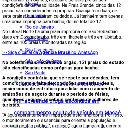
Macaé
condições de balneabilidade. Na Praia Grande, cinco das 12
praias são consideradas impróprias. Guarujá tem duas, de
Quissamã
sete praias, que inspiram cuidados. Já Itanhaém tem apenas
uma praia imprópria para banho, de um total de 12.
Rio de Janeiro
No Litoral Norte há uma praia imprópria em São Sebastião,
duas em Caraguatatuba, três em Ilhabela e três em Ubatuba,
São Fidélis
entre as 105 praias monitoradas na região.
São Francisco
>> Siga o canal da
Agência Brasil
no WhatsApp
São João da Barra
No boletim mais recente do órgão, 151 praias do estado
são classificadas como próprias para banho.
São Paulo
A condição contrária, que se repete por décadas, tem
como origem a falta de condições sanitárias ideais,
assim como de estrutura para lidar com o aumento de
emissões de esgoto durante o período de férias,
quando as regiões recebem centenas de milhares de
PRF apreende droga escondida em
turistas.
compartimento oculto de veículo em Macaé
“A água aparentemente limpa pode estar imprópria. Por isso,
o monitoramento é essencial para orientar a população e
apoiar a gestão pública”, explica Claudia Lamparelli, gerente