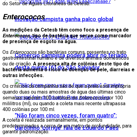
do Setor de Águas Litorâneas da Cetesb.
Enterococos
Inovação campista ganha palco global
As medições da Cetesb têm como foco a presença de
Enterococos
, tipo de bactéria que serve como marcador
de presença de esgoto na água.
Os
Enterococos
são bactérias comuns, presentes no trato
Comércio campista poderá abrir no feriado
gastrointestinal humano e de diversos animais domésticos
ou de criação.
A presença alta de colônias deste tipo de
desta quinta (6) do São Salvador
bactéria aumenta o risco de doenças de pele, diarreias e
outras infecções.
Os critérios da companhia são de que a praia está imprópria
quando duas ou mais amostras de água das últimas cinco
semanas superam 100 colônias de
Enterococos
por 100
mililitros (ml), ou quando a coleta mais recente ultrapassa
400 colônias por 100 ml.
“Não foram cinco vezes, foram quatro”:
A coleta é realizada semanalmente, em pontos
predeterminados a cerca de um metro de profundidade, para
Garotinho ‘corrige’ fala de Eduardo Paes
garantir padronização.