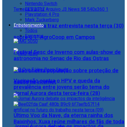
Nintendo Switch
CES 2017
Playstation 4 Pro
Mark Zuckerberg
Entretenimento
Jornal Aurora traz entrevista nesta terça (30)
Todos
Famosos
sobre o 1° AgroCoop em Campos
Festival Sesc de Inverno com aulas-show de
astronomia no Senac de Rio das Ostras
Cidac orienta população sobre proteção de
Vacinação contra o HPV e queda da
dados na internet
prevalência entre jovens serão tema do
Jornal Aurora desta terça-feira (28)
Último Voo da Nave, da eterna rainha dos
Baixinhos, Xuxa reúne milhares de fãs de toda
Jornal Aurora debate os impactos da