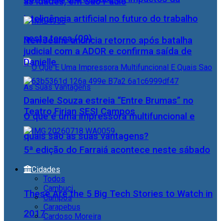
as idades, em São Paulo
inteligência artificial no futuro do trabalho
nesta terça (09)
NewJeans anuncia retorno após batalha
judicial com a ADOR e confirma saída de
Danielle
Daniele Souza estreia “Entre Brumas” no
Teatro Firjan SESI Campos
O que é uma impressora multifuncional e
quais são as suas vantagens?
5ª edição do Farraiá acontece neste sábado
Cidades
Todos
Cambuci
These Are the 5 Big Tech Stories to Watch in
Campos
Carapebus
2017
Cardoso Moreira