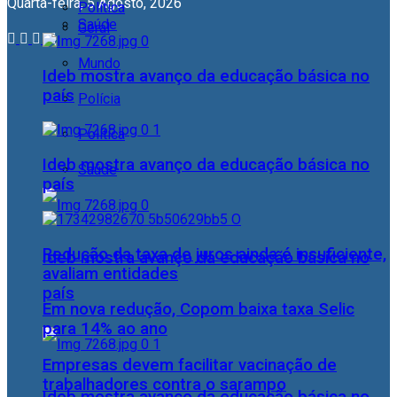
Quarta-feira, 5 Agosto, 2026
Política
Saúde
Geral
Mundo
Ideb mostra avanço da educação básica no
país
Polícia
Política
Ideb mostra avanço da educação básica no
Saúde
país
Redução da taxa de juros ainda é insuficiente,
Ideb mostra avanço da educação básica no
avaliam entidades
país
Em nova redução, Copom baixa taxa Selic
para 14% ao ano
Empresas devem facilitar vacinação de
trabalhadores contra o sarampo