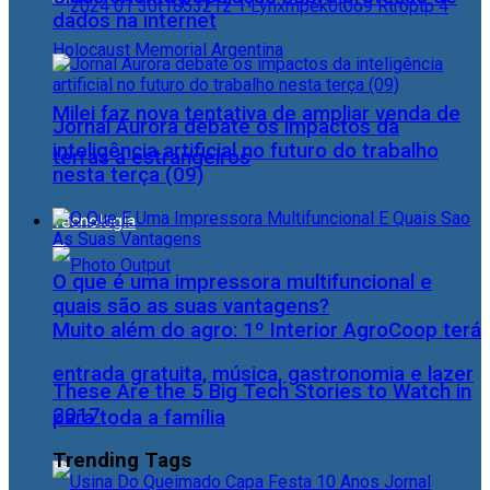
dados na internet
Milei faz nova tentativa de ampliar venda de
Jornal Aurora debate os impactos da
inteligência artificial no futuro do trabalho
terras a estrangeiros
nesta terça (09)
Tecnologia
O que é uma impressora multifuncional e
quais são as suas vantagens?
Muito além do agro: 1º Interior AgroCoop terá
entrada gratuita, música, gastronomia e lazer
These Are the 5 Big Tech Stories to Watch in
2017
para toda a família
Trending Tags