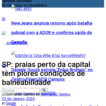
Nenhum resultado
Ver todos os resultados
NewJeans anuncia retorno após batalha
judicial com a ADOR e confirma saída de
Danielle
SP: praias perto da capital
Daniele Souza estreia “Entre Brumas” no
têm piores condições de
Teatro Firjan SESI Campos
balneabilidade
by
Germando Santos
23 de Janeiro, 2026
in
Saúde