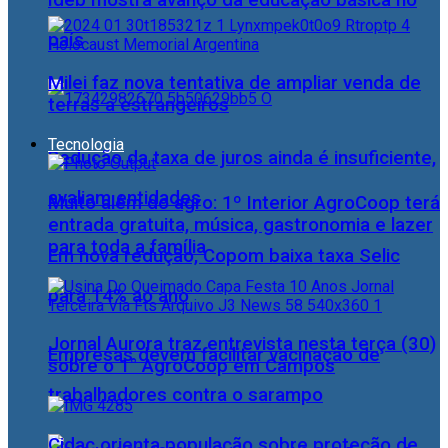
Ideb mostra avanço da educação básica no
país
Milei faz nova tentativa de ampliar venda de
terras a estrangeiros
Tecnologia
Redução da taxa de juros ainda é insuficiente,
avaliam entidades
Muito além do agro: 1º Interior AgroCoop terá
entrada gratuita, música, gastronomia e lazer
para toda a família
Em nova redução, Copom baixa taxa Selic
para 14% ao ano
Jornal Aurora traz entrevista nesta terça (30)
Empresas devem facilitar vacinação de
sobre o 1° AgroCoop em Campos
trabalhadores contra o sarampo
Cidac orienta população sobre proteção de