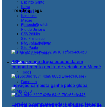
Espírito Santo
Italva
Trending Tags
Itaocara
Itaperuna
Macaé
Nintendo Switch
Quissamã
Rio de Janeiro
CES 2017
São Fidélis
São Francisco
São João da Barra
Playstation 4 Pro
São Paulo
Mark Zuckerberg
PRF apreende droga escondida em
Entretenimento
compartimento oculto de veículo em Macaé
Todos
Famosos
Inovação campista ganha palco global
Comércio campista poderá abrir no feriado
Festival Sesc de Inverno com aulas-show de