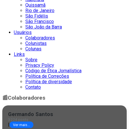
Quissamã
Rio de Janeiro
São Fidélis
São Francisco
São João da Barra
Usuários
Colaboradores
Colunistas
Colunas
Links
Sobre
Privacy Policy
Código de Ética Jornalística
Política de Correções
Política de diversidade
Contato
📰
Colaboradores
Germando Santos
3224 posts
|
Ver mais...