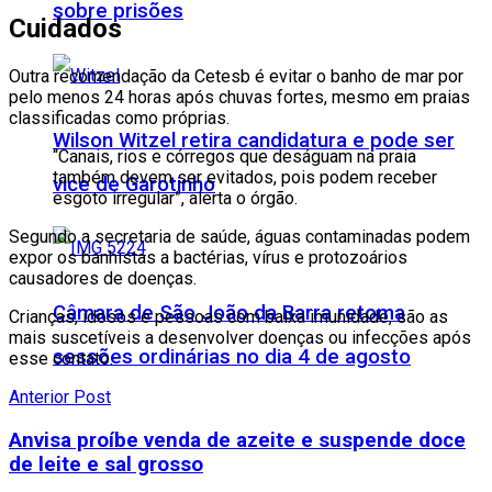
sobre prisões
Cuidados
Outra recomendação da Cetesb é evitar o banho de mar por
pelo menos 24 horas após chuvas fortes, mesmo em praias
classificadas como próprias.
Wilson Witzel retira candidatura e pode ser
“Canais, rios e córregos que deságuam na praia
também devem ser evitados, pois podem receber
vice de Garotinho
esgoto irregular”, alerta o órgão.
Segundo a secretaria de saúde, águas contaminadas podem
expor os banhistas a bactérias, vírus e protozoários
causadores de doenças.
Câmara de São João da Barra retoma
Crianças, idosos e pessoas com baixa imunidade, são as
mais suscetíveis a desenvolver doenças ou infecções após
sessões ordinárias no dia 4 de agosto
esse contato.
Anterior Post
Anvisa proíbe venda de azeite e suspende doce
de leite e sal grosso