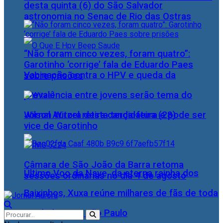
desta quinta (6) do São Salvador
astronomia no Senac de Rio das Ostras
“Não foram cinco vezes, foram quatro”:
Garotinho ‘corrige’ fala de Eduardo Paes
Vacinação contra o HPV e queda da
sobre prisões
prevalência entre jovens serão tema do
Wilson Witzel retira candidatura e pode ser
Jornal Aurora desta terça-feira (28)
vice de Garotinho
Câmara de São João da Barra retoma
Último Voo da Nave, da eterna rainha dos
sessões ordinárias no dia 4 de agosto
Baixinhos, Xuxa reúne milhares de fãs de toda
as idades, em São Paulo