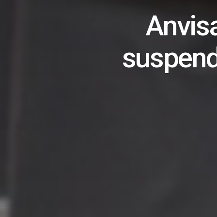
Anvisa
suspende