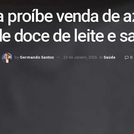
 proíbe venda de a
 doce de leite e s
by
Germando Santos
23 de Janeiro, 2026
in
Saúde
0