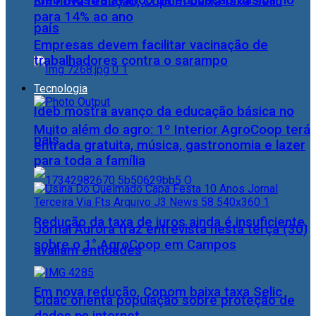
Ideb mostra avanço da educação básica no
Em nova redução, Copom baixa taxa Selic
para 14% ao ano
país
Empresas devem facilitar vacinação de
trabalhadores contra o sarampo
Tecnologia
Ideb mostra avanço da educação básica no
Muito além do agro: 1º Interior AgroCoop terá
país
entrada gratuita, música, gastronomia e lazer
para toda a família
Redução da taxa de juros ainda é insuficiente,
Jornal Aurora traz entrevista nesta terça (30)
sobre o 1° AgroCoop em Campos
avaliam entidades
Em nova redução, Copom baixa taxa Selic
Cidac orienta população sobre proteção de
dados na internet