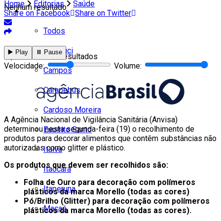
Home
Editorias
Saúde
Nenhum resultado
Cidades
Share on Facebook
Share on Twitter
Todos
Cambuci
▶️ Play
⏸️ Pause
Ver todos os resultados
Velocidade:
Volume:
Campos
Carapebus
Cardoso Moreira
A Agência Nacional de Vigilância Sanitária (Anvisa)
determinou nesta segunda-feira (19) o recolhimento de
Espírito Santo
produtos para decorar alimentos que contêm substâncias não
autorizadas como glitter e plástico.
Italva
Os produtos que devem ser recolhidos são:
Itaocara
Folha de Ouro para decoração com polímeros
Itaperuna
plásticos da marca Morello (todas as cores)
Pó/Brilho (Glitter) para decoração com polímeros
Macaé
plásticos da marca Morello (todas as cores).