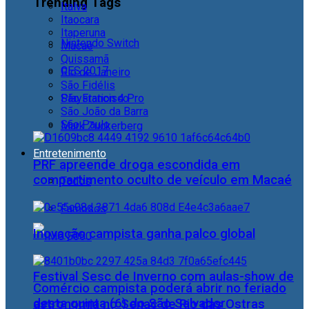
Trending Tags
Italva
Itaocara
Itaperuna
Nintendo Switch
Macaé
Quissamã
CES 2017
Rio de Janeiro
São Fidélis
Playstation 4 Pro
São Francisco
São João da Barra
São Paulo
Mark Zuckerberg
Entretenimento
PRF apreende droga escondida em
compartimento oculto de veículo em Macaé
Todos
Famosos
Inovação campista ganha palco global
Festival Sesc de Inverno com aulas-show de
Comércio campista poderá abrir no feriado
desta quinta (6) do São Salvador
astronomia no Senac de Rio das Ostras