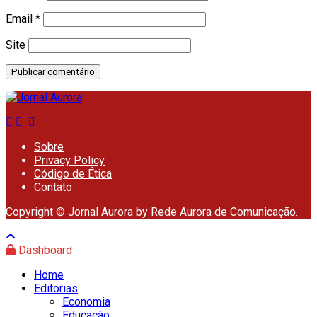
Email
*
Site
Sobre
Privacy Policy
Código de Ética
Contato
Copyright © Jornal Aurora by
Rede Aurora de Comunicação
.
Dashboard
Home
Editorias
Economia
Educação