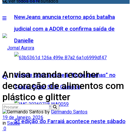
Ver todos os resultados
NewJeans anuncia retorno após batalha
judicial com a ADOR e confirma saída de
Danielle
Anvisa manda recolher
Daniele Souza estreia “Entre Brumas” no
decoração de alimentos com
Teatro Firjan SESI Campos
plástico e glitter
by
Germando Santos
19 de Janeiro, 2026
5ª edição do Farraiá acontece neste sábado
in
Saúde
0