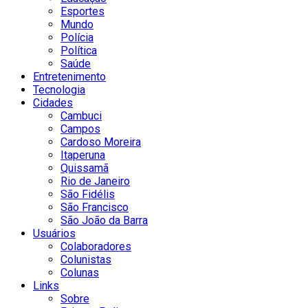
Esportes
Mundo
Polícia
Política
Saúde
Entretenimento
Tecnologia
Cidades
Cambuci
Campos
Cardoso Moreira
Itaperuna
Quissamã
Rio de Janeiro
São Fidélis
São Francisco
São João da Barra
Usuários
Colaboradores
Colunistas
Colunas
Links
Sobre