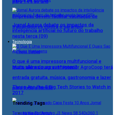
para 14% ao ano
Empresas devem facilitar vacinação de
Jornal Aurora debate os impactos da
trabalhadores contra o sarampo
inteligência artificial no futuro do trabalho
nesta terça (09)
Tecnologia
O que é uma impressora multifuncional e
quais são as suas vantagens?
Muito além do agro: 1º Interior AgroCoop terá
entrada gratuita, música, gastronomia e lazer
These Are the 5 Big Tech Stories to Watch in
para toda a família
2017
Trending Tags
Nintendo Switch