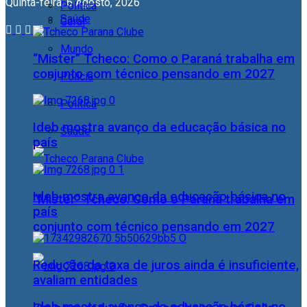
Quinta-feira, 6 Agosto, 2026
Política
Saúde
Geral
Mundo
“Mister” Tcheco: Como o Paraná trabalha em
conjunto com técnico pensando em 2027
Polícia
Política
Ideb mostra avanço da educação básica no
Saúde
país
Ideb mostra avanço da educação básica no
“Mister” Tcheco: Como o Paraná trabalha em
país
conjunto com técnico pensando em 2027
Redução da taxa de juros ainda é insuficiente,
avaliam entidades