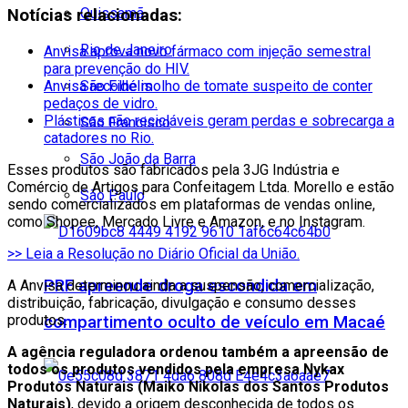
Quissamã
Notícias relacionadas:
Rio de Janeiro
Anvisa aprova novo fármaco com injeção semestral
para prevenção do HIV.
Anvisa recolhe molho de tomate suspeito de conter
São Fidélis
pedaços de vidro.
Plásticos não recicláveis geram perdas e sobrecarga a
São Francisco
catadores no Rio.
São João da Barra
Esses produtos são fabricados pela 3JG Indústria e
Comércio de Artigos para Confeitagem Ltda. Morello e estão
São Paulo
sendo comercializados em plataformas de vendas online,
como Shopee, Mercado Livre e Amazon, e no Instagram.
>> Leia a Resolução no Diário Oficial da União.
PRF apreende droga escondida em
A Anvisa determinou ainda a suspensão, comercialização,
distribuição, fabricação, divulgação e consumo desses
produtos.
compartimento oculto de veículo em Macaé
A agência reguladora ordenou também a apreensão de
todos os produtos vendidos pela empresa Nykax
Produtos Naturais (Maiko Nikolas dos Santos Produtos
Naturais)
, devido a origem desconhecida de todos os