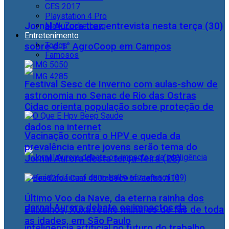
CES 2017
Playstation 4 Pro
Jornal Aurora traz entrevista nesta terça (30)
Mark Zuckerberg
Entretenimento
Todos
sobre o 1° AgroCoop em Campos
Famosos
Festival Sesc de Inverno com aulas-show de
astronomia no Senac de Rio das Ostras
Cidac orienta população sobre proteção de
dados na internet
Vacinação contra o HPV e queda da
prevalência entre jovens serão tema do
Jornal Aurora desta terça-feira (28)
Último Voo da Nave, da eterna rainha dos
Jornal Aurora debate os impactos da
Baixinhos, Xuxa reúne milhares de fãs de toda
as idades, em São Paulo
inteligência artificial no futuro do trabalho