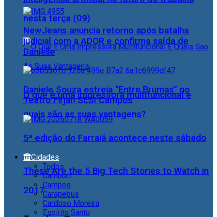
nesta terça (09)
NewJeans anuncia retorno após batalha
judicial com a ADOR e confirma saída de
Danielle
Daniele Souza estreia “Entre Brumas” no
O que é uma impressora multifuncional e
Teatro Firjan SESI Campos
quais são as suas vantagens?
5ª edição do Farraiá acontece neste sábado
Cidades
Todos
These Are the 5 Big Tech Stories to Watch in
Cambuci
Campos
2017
Carapebus
Cardoso Moreira
Espírito Santo