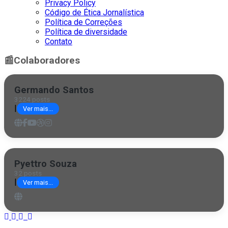
Privacy Policy
Código de Ética Jornalística
Política de Correções
Política de diversidade
Contato
📰
Colaboradores
Germando Santos
3224 posts
|
Ver mais...
Pyettro Souza
32 posts
|
Ver mais...