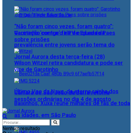
“Não foram cinco vezes, foram quatro”:
Vacinação contra o HPV e queda da
Garotinho ‘corrige’ fala de Eduardo Paes
sobre prisões
prevalência entre jovens serão tema do
Jornal Aurora desta terça-feira (28)
Wilson Witzel retira candidatura e pode ser
vice de Garotinho
Último Voo da Nave, da eterna rainha dos
Câmara de São João da Barra retoma
sessões ordinárias no dia 4 de agosto
Baixinhos, Xuxa reúne milhares de fãs de toda
as idades, em São Paulo
Nenhum resultado