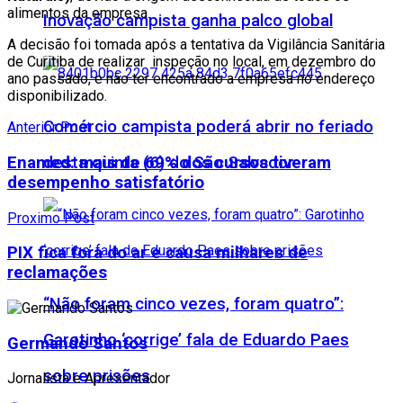
alimentos da empresa.
Inovação campista ganha palco global
A decisão foi tomada após a tentativa da Vigilância Sanitária
de Curitiba de realizar inspeção no local, em dezembro do
ano passado, e não ter encontrado a empresa no endereço
disponibilizado.
Comércio campista poderá abrir no feriado
Anterior Post
desta quinta (6) do São Salvador
Enamed: mais de 69% dos cursos tiveram
desempenho satisfatório
Proximo Post
PIX fica fora do ar e causa milhares de
reclamações
“Não foram cinco vezes, foram quatro”:
Garotinho ‘corrige’ fala de Eduardo Paes
Germando Santos
sobre prisões
Jornalista e Apresentador