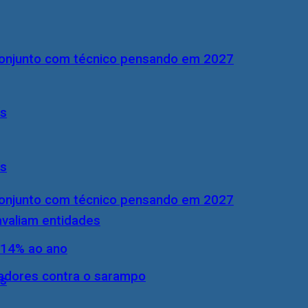
conjunto com técnico pensando em 2027
ís
ís
conjunto com técnico pensando em 2027
 avaliam entidades
 14% ao ano
hadores contra o sarampo
ís