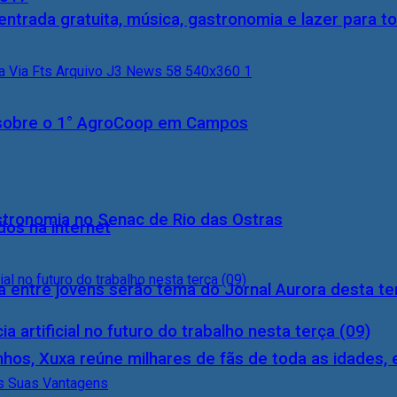
entrada gratuita, música, gastronomia e lazer para to
0) sobre o 1° AgroCoop em Campos
stronomia no Senac de Rio das Ostras
dos na internet
 entre jovens serão tema do Jornal Aurora desta ter
a artificial no futuro do trabalho nesta terça (09)
inhos, Xuxa reúne milhares de fãs de toda as idades,