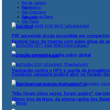
Rio de Janeiro
Todos
São Fidélis
São Francisco
São João da Barra
Famosos
São Paulo
PRF apreende droga escondida em compartime
Festival Sesc de Inverno com aulas-show de a
Inovação campista ganha palco global
Vacinação contra o HPV e queda da prevalência
Comércio campista poderá abrir no feriado des
“Não foram cinco vezes, foram quatro”: Garotin
Último Voo da Nave, da eterna rainha dos Baix