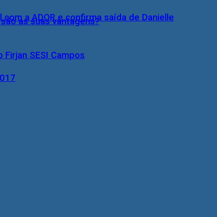
l com a ADOR e confirma saída de Danielle
s são as suas vantagens?
o Firjan SESI Campos
2017