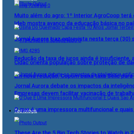
Muito além do agro: 1º Interior AgroCoop terá 
Ideb mostra avanço da educação básica no pa
Jornal Aurora traz entrevista nesta terça (3
Redução da taxa de juros ainda é insuficiente,
Cidac orienta população sobre proteção de da
Em nova redução, Copom baixa taxa Selic para
Jornal Aurora debate os impactos da inteligênci
Empresas devem facilitar vacinação de trabal
O que é uma impressora multifuncional e quai
Tecnologia
These Are the 5 Big Tech Stories to Watch in 