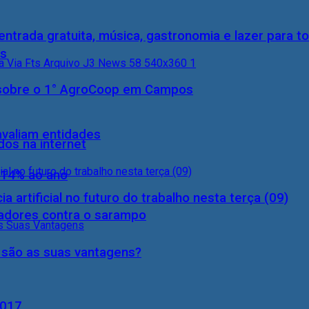
entrada gratuita, música, gastronomia e lazer para to
ís
0) sobre o 1° AgroCoop em Campos
 avaliam entidades
dos na internet
 14% ao ano
a artificial no futuro do trabalho nesta terça (09)
hadores contra o sarampo
s são as suas vantagens?
2017