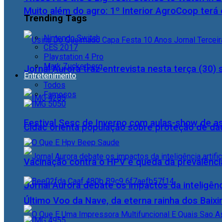
Muito além do agro: 1º Interior AgroCoop terá 
Trending Tags
Nintendo Switch
CES 2017
Playstation 4 Pro
Mark Zuckerberg
Jornal Aurora traz entrevista nesta terça (3
Entretenimento
Todos
Famosos
Festival Sesc de Inverno com aulas-show de a
Cidac orienta população sobre proteção de da
Vacinação contra o HPV e queda da prevalência
Jornal Aurora debate os impactos da inteligênci
Último Voo da Nave, da eterna rainha dos Baix