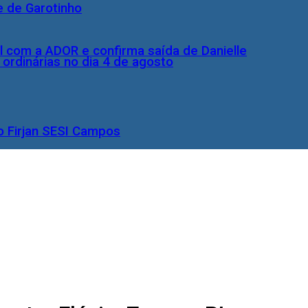
e de Garotinho
l com a ADOR e confirma saída de Danielle
rdinárias no dia 4 de agosto
o Firjan SESI Campos