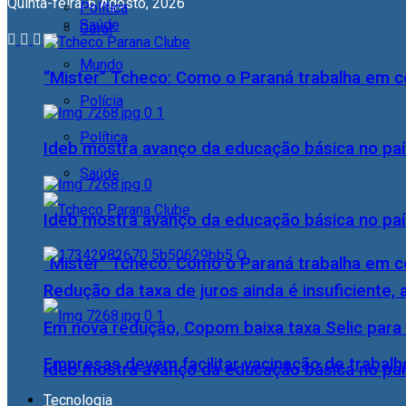
Quinta-feira, 6 Agosto, 2026
Política
Saúde
Geral
Mundo
“Mister” Tcheco: Como o Paraná trabalha em 
Polícia
Política
Ideb mostra avanço da educação básica no pa
Saúde
Ideb mostra avanço da educação básica no pa
“Mister” Tcheco: Como o Paraná trabalha em 
Redução da taxa de juros ainda é insuficiente,
Em nova redução, Copom baixa taxa Selic para
Empresas devem facilitar vacinação de trabal
Ideb mostra avanço da educação básica no pa
Tecnologia