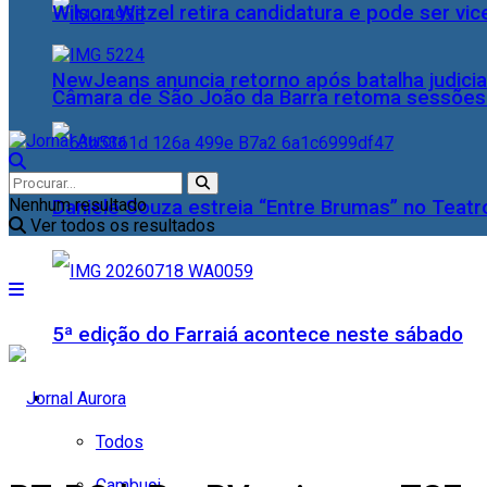
Wilson Witzel retira candidatura e pode ser vic
NewJeans anuncia retorno após batalha judicia
Câmara de São João da Barra retoma sessões o
Nenhum resultado
Daniele Souza estreia “Entre Brumas” no Teatr
Ver todos os resultados
5ª edição do Farraiá acontece neste sábado
Cidades
Todos
Cambuci