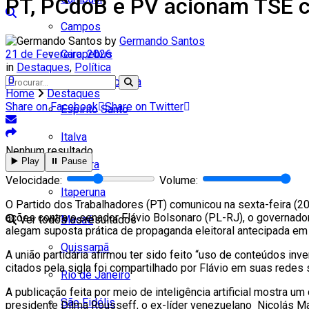
PT, PCdoB e PV acionam TSE c
Campos
by
Germando Santos
21 de Fevereiro, 2026
Carapebus
in
Destaques
,
Política
0
Cardoso Moreira
Home
Destaques
Share on Facebook
Share on Twitter
Espírito Santo
Italva
Nenhum resultado
▶️ Play
⏸️ Pause
Itaocara
Velocidade:
Volume:
Itaperuna
O Partido dos Trabalhadores (PT) comunicou na sexta-feira (20)
ações contra o senador Flávio Bolsonaro (PL-RJ), o governador
Ver todos os resultados
Macaé
alegam suposta prática de propaganda eleitoral antecipada em d
Quissamã
A união partidária afirmou ter sido feito “uso de conteúdos inv
citados pela sigla foi compartilhado por Flávio em suas redes 
Rio de Janeiro
A publicação feita por meio de inteligência artificial mostra 
São Fidélis
presidente Dilma Rousseff, o ex-líder venezuelano Nicolás Ma