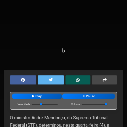
Home
Destaques
▶️ Play
⏸️ Pause
Velocidade:
Volume:
O ministro André Mendonça, do Supremo Tribunal
Federal (STF), determinou, nesta quarta-feira (4), a