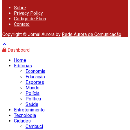
Sobre
Privacy Policy
Código de Ética
Contato
Copyright © Jornal Aurora by
Rede Aurora de Comunicação
.
Dashboard
Home
Editorias
Economia
Educação
Esportes
Mundo
Polícia
Política
Saúde
Entretenimento
Tecnologia
Cidades
Cambuci