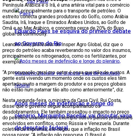
São Paulo
Península Arábica e o Irã, é uma artéria vital para o comércio
mundial, principalmente para o transporte de petróleo. O
estreito conecta grandes produtores do Golfo, como Arábia
Saudita, Irã, Iraque e Emirados Árabes Unidos, ao Golfo de
Omã e ao Mar Arábico, e concentra cerca de 20% do fluxo
Eduardo Paes se esquiva do primeiro debate
global da commodity.
ao Governo do Rio
Leandro Gilio, professor do Insper Agro Global, diz que o
preço do petróleo acaba reverberando no valor dos insumos,
principalmente os nitrogenados, como os fertilizantes, por
exemplo.
“A preocupação geral pro setor é essa questão de custos. A
gente está vivendo um momento onde os custos eles têm
apertado muito a margem do produtor e os preços globais
não estão num patamar tão alto como anteriormente”, diz.
Nesta segunda-feira, o ministro da Casa Civil, Rui Costa,
Após meses de indefinição e longe do
disse que o governo segue acompanhando os
desdobramentos. Ele também ressaltou o impacto no preço
plenário, Marquinho Bacellar vai disputar vaga
do petróleo, usando como exemplo outros países produtores
envolvidos em conflitos, como Rússia e Venezuela. Durante
de deputado federal
coletiva de imprensa, ele negou que a inflação no Brasil
possa piorar: “A inflação não preocupa. O Brasil é