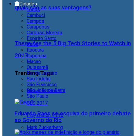
Cidades
quais são as suas vantagens?
Todos
Cambuci
Campos
Carapebus
Cardoso Moreira
Espírito Santo
These Are the 5 Big Tech Stories to Watch in
Italva
Itaocara
2017
Itaperuna
Macaé
Quissamã
Trending Tags
Rio de Janeiro
São Fidélis
São Francisco
São João da Barra
Nintendo Switch
São Paulo
CES 2017
Eduardo Paes se esquiva do primeiro debate
Playstation 4 Pro
ao Governo do Rio
Mark Zuckerberg