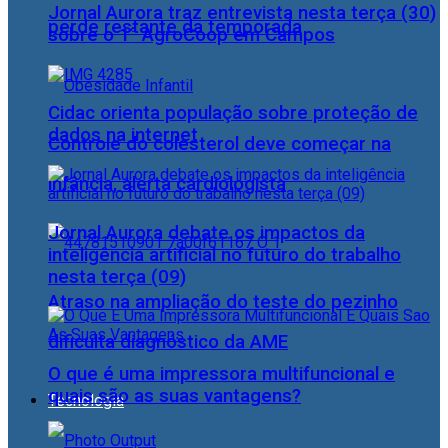
Jornal Aurora traz entrevista nesta terça (30)
perde restante da temporada
sobre o 1° AgroCoop em Campos
Cidac orienta população sobre proteção de
dados na internet
Controle do colesterol deve começar na
infância, alerta cardiologista
Jornal Aurora debate os impactos da
inteligência artificial no futuro do trabalho
nesta terça (09)
Atraso na ampliação do teste do pezinho
dificulta diagnóstico da AME
O que é uma impressora multifuncional e
quais são as suas vantagens?
Tecnologia