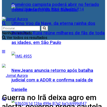
Comércio campista poderá abrir no feriado
desta quinta (6) do São Salvador
Último Voo da Nave, da eterna rainha dos
Baixinhos, Xuxa reúne milhares de fãs de toda
Nenhum resultado
Ver todos os resultados
as idades, em São Paulo
NewJeans anuncia retorno após batalha
judicial com a ADOR e confirma saída de
Danielle
Guerra no Irã deixa agro em
alerta; governo prega cautela