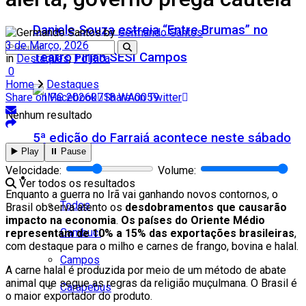
Daniele Souza estreia “Entre Brumas” no
by
Germando Santos
3 de Março, 2026
Teatro Firjan SESI Campos
in
Destaques
,
Política
0
Home
Destaques
Share on Facebook
Share on Twitter
Nenhum resultado
5ª edição do Farraiá acontece neste sábado
▶️ Play
⏸️ Pause
Velocidade:
Volume:
Cidades
Ver todos os resultados
Enquanto a guerra no Irã vai ganhando novos contornos, o
Todos
Brasil observa atento os
desdobramentos que causarão
impacto na economia
.
Os países do Oriente Médio
Cambuci
representam de 10% a 15% das exportações brasileiras
,
com destaque para o milho e carnes de frango, bovina e halal.
Campos
A carne halal é produzida por meio de um método de abate
animal que segue as regras da religião muçulmana. O Brasil é
Carapebus
o maior exportador do produto.