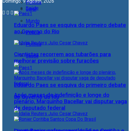
Domingo, 9 Agosto, 2026
Política
Saúde
Geral
Mundo
Eduardo Paes se esquiva do primeiro debate
ao Governo do Rio
Polícia
Política
Cientistas recorrem aos tubarões para
Saúde
melhorar previsão sobre furacões
Eduardo Paes se esquiva do primeiro debate
Após meses de indefinição e longe do
ao Governo do Rio
plenário, Marquinho Bacellar vai disputar vaga
de deputado federal
Lucas Ronier sofre grave lesão no Coritiba e