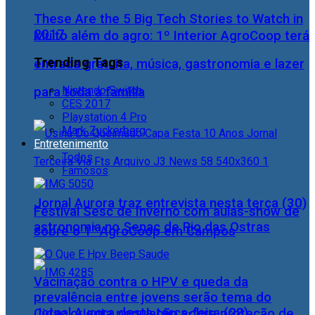
These Are the 5 Big Tech Stories to Watch in
2017
Muito além do agro: 1º Interior AgroCoop terá
Trending Tags
entrada gratuita, música, gastronomia e lazer
Nintendo Switch
para toda a família
CES 2017
Playstation 4 Pro
Mark Zuckerberg
Entretenimento
Todos
Famosos
Jornal Aurora traz entrevista nesta terça (30)
Festival Sesc de Inverno com aulas-show de
astronomia no Senac de Rio das Ostras
sobre o 1° AgroCoop em Campos
Vacinação contra o HPV e queda da
prevalência entre jovens serão tema do
Jornal Aurora desta terça-feira (28)
Cidac orienta população sobre proteção de