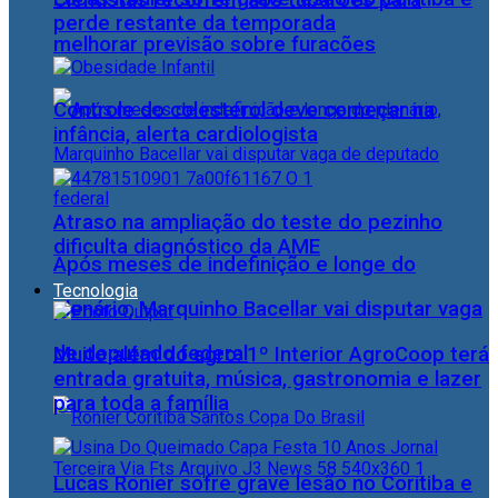
Cientistas recorrem aos tubarões para
perde restante da temporada
melhorar previsão sobre furacões
Controle do colesterol deve começar na
infância, alerta cardiologista
Atraso na ampliação do teste do pezinho
dificulta diagnóstico da AME
Após meses de indefinição e longe do
Tecnologia
plenário, Marquinho Bacellar vai disputar vaga
de deputado federal
Muito além do agro: 1º Interior AgroCoop terá
entrada gratuita, música, gastronomia e lazer
para toda a família
Lucas Ronier sofre grave lesão no Coritiba e