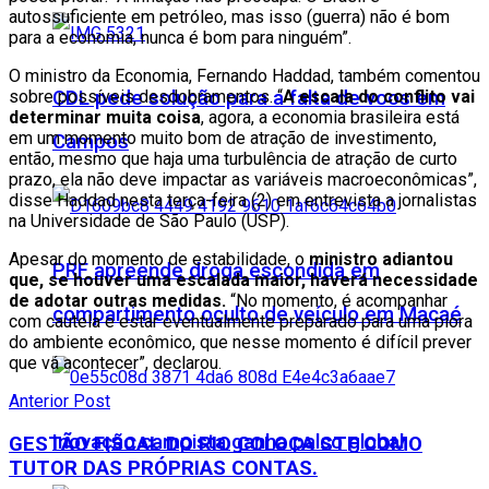
autossuficiente em petróleo, mas isso (guerra) não é bom
para a economia, nunca é bom para ninguém”.
O ministro da Economia, Fernando Haddad, também comentou
sobre possíveis desdobramentos. “
A escala do conflito vai
CDL pede solução para a falta de voos em
determinar muita coisa
, agora, a economia brasileira está
em um momento muito bom de atração de investimento,
Campos
então, mesmo que haja uma turbulência de atração de curto
prazo, ela não deve impactar as variáveis macroeconômicas”,
disse Haddad nesta terça-feira (2) em entrevista a jornalistas
na Universidade de São Paulo (USP).
Apesar do momento de estabilidade, o
ministro adiantou
PRF apreende droga escondida em
que, se houver uma escalada maior, haverá necessidade
de adotar outras medidas.
“No momento, é acompanhar
compartimento oculto de veículo em Macaé
com cautela e estar eventualmente preparado para uma piora
do ambiente econômico, que nesse momento é difícil prever
que vá acontecer”, declarou.
Anterior Post
Inovação campista ganha palco global
GESTÃO FISCAL DO RIO COLOCA STF COMO
TUTOR DAS PRÓPRIAS CONTAS.