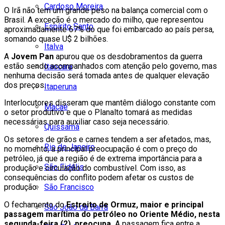
Cardoso Moreira
O Irã não tem um grande peso na balança comercial com o
Brasil. A exceção é o mercado do milho, que representou
Espírito Santo
aproximadamente 67% do que foi embarcado ao país persa,
somando quase U$ 2 bilhões.
Italva
A
Jovem Pan
apurou que os desdobramentos da guerra
estão sendo acompanhados com atenção pelo governo, mas
Itaocara
nenhuma decisão será tomada antes de qualquer elevação
dos preços.
Itaperuna
Interlocutores disseram que mantêm diálogo constante com
Macaé
o setor produtivo e que o Planalto tomará as medidas
necessárias para auxiliar caso seja necessário.
Quissamã
Os setores de grãos e carnes tendem a ser afetados, mas,
Rio de Janeiro
no momento, a principal preocupação é com o preço do
petróleo, já que a região é de extrema importância para a
São Fidélis
produção e circulação do combustível. Com isso, as
consequências do conflito podem afetar os custos de
São Francisco
produção.
O fechamento do
Estreito de Ormuz, maior e principal
São João da Barra
passagem marítima do petróleo no Oriente Médio, nesta
segunda-feira (2), preocupa.
A passagem fica entre a