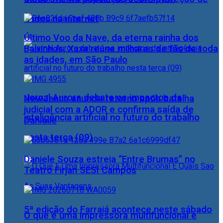
dados na internet
Último Voo da Nave, da eterna rainha dos
Baixinhos, Xuxa reúne milhares de fãs de toda
as idades, em São Paulo
Jornal Aurora debate os impactos da
NewJeans anuncia retorno após batalha
judicial com a ADOR e confirma saída de
inteligência artificial no futuro do trabalho
Danielle
nesta terça (09)
Daniele Souza estreia “Entre Brumas” no
Teatro Firjan SESI Campos
5ª edição do Farraiá acontece neste sábado
O que é uma impressora multifuncional e