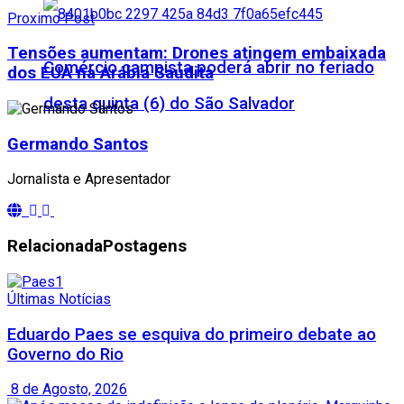
Proximo Post
Tensões aumentam: Drones atingem embaixada
Comércio campista poderá abrir no feriado
dos EUA na Arábia Saudita
desta quinta (6) do São Salvador
Germando Santos
Jornalista e Apresentador
Relacionada
Postagens
Últimas Notícias
Eduardo Paes se esquiva do primeiro debate ao
Governo do Rio
8 de Agosto, 2026