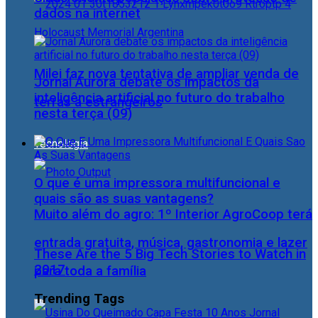
dados na internet
Milei faz nova tentativa de ampliar venda de
Jornal Aurora debate os impactos da
inteligência artificial no futuro do trabalho
terras a estrangeiros
nesta terça (09)
Tecnologia
O que é uma impressora multifuncional e
quais são as suas vantagens?
Muito além do agro: 1º Interior AgroCoop terá
entrada gratuita, música, gastronomia e lazer
These Are the 5 Big Tech Stories to Watch in
2017
para toda a família
Trending Tags