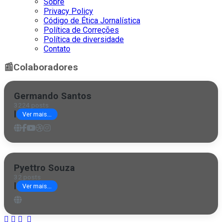
Sobre
Privacy Policy
Código de Ética Jornalística
Política de Correções
Política de diversidade
Contato
📰
Colaboradores
Germando Santos
3224 posts
|
Ver mais...
Pyettro Souza
32 posts
|
Ver mais...