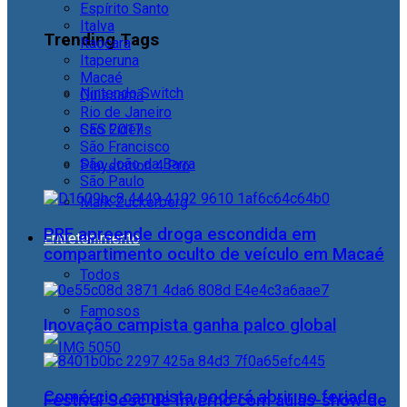
Espírito Santo
Italva
Trending Tags
Itaocara
Itaperuna
Macaé
Nintendo Switch
Quissamã
Rio de Janeiro
CES 2017
São Fidélis
São Francisco
São João da Barra
Playstation 4 Pro
São Paulo
Mark Zuckerberg
PRF apreende droga escondida em
Entretenimento
compartimento oculto de veículo em Macaé
Todos
Famosos
Inovação campista ganha palco global
Comércio campista poderá abrir no feriado
Festival Sesc de Inverno com aulas-show de