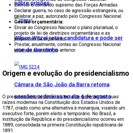
sobre prisões
Exercer o comando supremo das Forças Armadas.
Declarar guerra, no caso de agressão estrangeira, ou
celebrar a paz, autorizado pelo Congresso Nacional.
Gestão orçamentária:
Enviar ao Congresso Nacional o plano plurianual, o
projeto de lei de diretrizes orçamentárias e as
Wilson Witzel retira candidatura e pode ser
propostas de orçamento.
Prestar, anualmente, contas ao Congresso Nacional
vice de Garotinho
relativas ao exercício anterior.
Origem e evolução do presidencialismo
Câmara de São João da Barra retoma
sessões ordinárias no dia 4 de agosto
O presidencialismo como sistema de governo tem suas
raízes modernas na Constituição dos Estados Unidos de
1787, criado como uma alternativa à monarquia, visando um
executivo forte, porém eleito e temporário. No Brasil, a
instituição da República e do presidencialismo ocorreu em
1889, consolidada na primeira Constituição republicana de
1891.