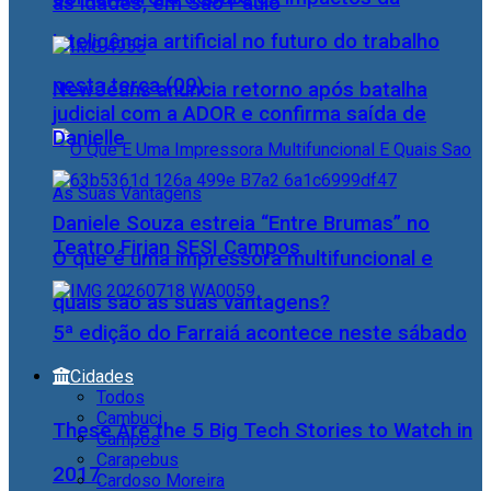
as idades, em São Paulo
inteligência artificial no futuro do trabalho
nesta terça (09)
NewJeans anuncia retorno após batalha
judicial com a ADOR e confirma saída de
Danielle
Daniele Souza estreia “Entre Brumas” no
Teatro Firjan SESI Campos
O que é uma impressora multifuncional e
quais são as suas vantagens?
5ª edição do Farraiá acontece neste sábado
Cidades
Todos
Cambuci
These Are the 5 Big Tech Stories to Watch in
Campos
Carapebus
2017
Cardoso Moreira