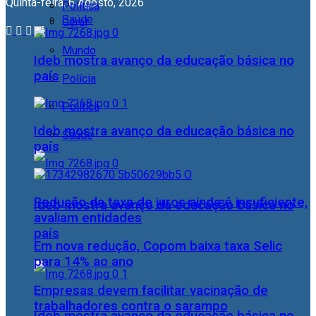
Quinta-feira, 6 Agosto, 2026
Política
Saúde
Geral
Mundo
Ideb mostra avanço da educação básica no
país
Polícia
Política
Ideb mostra avanço da educação básica no
Saúde
país
Redução da taxa de juros ainda é insuficiente,
Ideb mostra avanço da educação básica no
avaliam entidades
país
Em nova redução, Copom baixa taxa Selic
para 14% ao ano
Empresas devem facilitar vacinação de
trabalhadores contra o sarampo