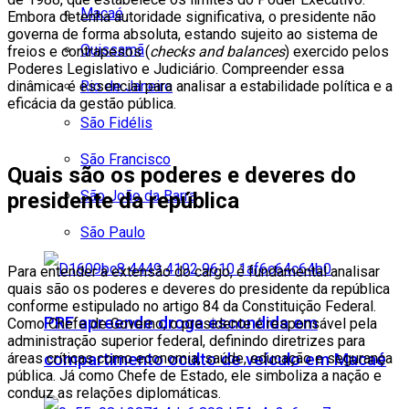
Macaé
Embora detenha autoridade significativa, o presidente não
governa de forma absoluta, estando sujeito ao sistema de
Quissamã
freios e contrapesos (
checks and balances
) exercido pelos
Poderes Legislativo e Judiciário. Compreender essa
dinâmica é essencial para analisar a estabilidade política e a
Rio de Janeiro
eficácia da gestão pública.
São Fidélis
São Francisco
Quais são os poderes e deveres do
São João da Barra
presidente da república
São Paulo
Para entender a extensão do cargo, é fundamental analisar
quais são os poderes e deveres do presidente da república
conforme estipulado no artigo 84 da Constituição Federal.
PRF apreende droga escondida em
Como Chefe de Governo, o presidente é responsável pela
administração superior federal, definindo diretrizes para
compartimento oculto de veículo em Macaé
áreas críticas como economia, saúde, educação e segurança
pública. Já como Chefe de Estado, ele simboliza a nação e
conduz as relações diplomáticas.