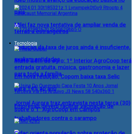
Ideb mostra avanço da educação básica no
país
Milei faz nova tentativa de ampliar venda de
terras a estrangeiros
Tecnologia
Redução da taxa de juros ainda é insuficiente,
avaliam entidades
Muito além do agro: 1º Interior AgroCoop terá
entrada gratuita, música, gastronomia e lazer
para toda a família
Em nova redução, Copom baixa taxa Selic
para 14% ao ano
Jornal Aurora traz entrevista nesta terça (30)
Empresas devem facilitar vacinação de
sobre o 1° AgroCoop em Campos
trabalhadores contra o sarampo
Cidac orienta população sobre proteção de