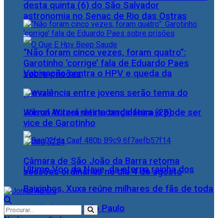
desta quinta (6) do São Salvador
astronomia no Senac de Rio das Ostras
“Não foram cinco vezes, foram quatro”:
Garotinho ‘corrige’ fala de Eduardo Paes
Vacinação contra o HPV e queda da
sobre prisões
prevalência entre jovens serão tema do
Wilson Witzel retira candidatura e pode ser
Jornal Aurora desta terça-feira (28)
vice de Garotinho
Câmara de São João da Barra retoma
Último Voo da Nave, da eterna rainha dos
sessões ordinárias no dia 4 de agosto
Baixinhos, Xuxa reúne milhares de fãs de toda
as idades, em São Paulo