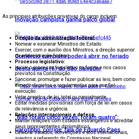
As principais atribuições privativas do cargo incluem:
Inovação campista ganha palco global
Direção da administração federal:
Nomear e exonerar Ministros de Estado.
Exercer, com o auxílio dos Ministros, a direção superior
Comércio campista poderá abrir no feriado
da administração federal.
Processo legislativo:
Iniciar o processo legislativo na forma e nos casos
desta quinta (6) do São Salvador
previstos na Constituição.
Sancionar, promulgar e fazer publicar as leis, bem como
expedir decretos e regulamentos para sua fiel
execução.
Vetar projetos de lei, total ou parcialmente.
Editar medidas provisórias com força de lei em casos
de relevância e urgência.
Relações internacionais e defesa:
“Não foram cinco vezes, foram quatro”:
Manter relações com Estados estrangeiros e acreditar
seus representantes diplomáticos.
Garotinho ‘corrige’ fala de Eduardo Paes
Celebrar tratados, convenções e atos internacionais,
sujeitos a referendo do Congresso Nacional.