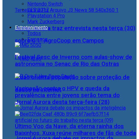
Nintendo Switch
CES 2017
Playstation 4 Pro
Mark Zuckerberg
Entretenimento
Jornal Aurora traz entrevista nesta terça (30)
Todos
Famosos
sobre o 1° AgroCoop em Campos
Festival Sesc de Inverno com aulas-show de
astronomia no Senac de Rio das Ostras
Cidac orienta população sobre proteção de
Vacinação contra o HPV e queda da
dados na internet
prevalência entre jovens serão tema do
Jornal Aurora desta terça-feira (28)
Último Voo da Nave, da eterna rainha dos
Baixinhos, Xuxa reúne milhares de fãs de toda
Jornal Aurora debate os impactos da