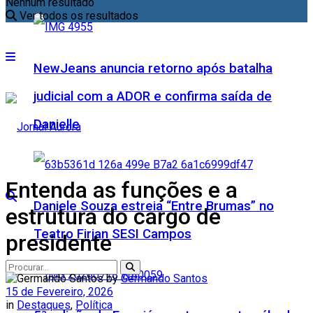
Nenhum resultado
Ver todos os resultados
NewJeans anuncia retorno após batalha
judicial com a ADOR e confirma saída de
Danielle
Entenda as funções e a
Daniele Souza estreia “Entre Brumas” no
estrutura do cargo de
Teatro Firjan SESI Campos
presidente
by
Germando Santos
15 de Fevereiro, 2026
in
Destaques
,
Política