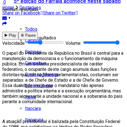
5ª edição do Farraiá acontece neste sábado
0
Home
Destaques
Nenhum resultado
Share on Facebook
Share on Twitter
Cidades
Todos
▶️ Play
⏸️ Pause
Ver todos os resultados
Cambuci
Velocidade:
Volume:
Campos
O papel do Presidente da República no Brasil é central para a
manutenção da democracia e o funcionamento da máquina
Carapebus
pública. Em um sistema presidencialista de caráter
federativo, o ocupante deste cargo acumula duas funções
Cardoso Moreira
distintas que, em regimes parlamentaristas, costumam ser
separadas: a de Chefe de Estado e a de Chefe de Governo.
Essa dualidade exige que o mandatário não apenas
Espírito Santo
administre a política interna e a execução orçamentária, mas
também represente a unidade nacional e a soberania do país
Italva
perante a comunidade internacional.
Itaocara
Itaperuna
A atuação presidencial é balizada pela Constituição Federal
de 1988, que estabelece os limites do Poder Executivo.