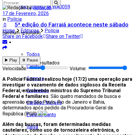
by
Redação
17 de Fevereiro, 2026
in
Polícia
5ª edição do Farraiá acontece neste sábado
0
Home
Editorias
Polícia
Nenhum resultado
Share on Facebook
Share on Twitter
Cidades
Todos
▶️ Play
⏸️ Pause
Ver todos os resultados
Cambuci
Velocidade:
Volume:
Campos
A Polícia Federal realizou hoje (17/2) uma operação para
investigar o vazamento de dados sigilosos da Receita
Carapebus
Federal, envolvendo ministros do Supremo Tribunal
Federal e familiares
. São quatro mandados de busca e
apreensão em São Paulo, Rio de Janeiro e Bahia,
Cardoso Moreira
determinados após pedido da Procuradoria-Geral da
República (PGR).
Espírito Santo
Além das buscas, foram determinadas medidas
Italva
cautelares, como uso de tornozeleira eletrônica, o