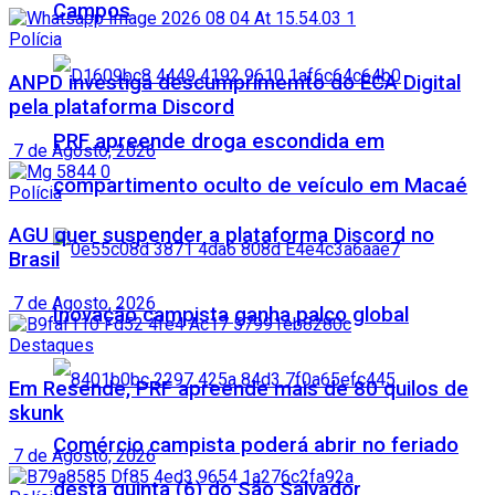
Campos
Polícia
ANPD investiga descumprimemto do ECA Digital
pela plataforma Discord
PRF apreende droga escondida em
7 de Agosto, 2026
compartimento oculto de veículo em Macaé
Polícia
AGU quer suspender a plataforma Discord no
Brasil
7 de Agosto, 2026
Inovação campista ganha palco global
Destaques
Em Resende, PRF apreende mais de 80 quilos de
skunk
Comércio campista poderá abrir no feriado
7 de Agosto, 2026
desta quinta (6) do São Salvador