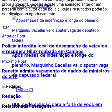
própria Receita Federal, existe uma apuração anterior em
ao Governo do Rio
parceria com a autoridade policial, cujos resultados poderão
ser divulgados oportunamente.
1:34
Anterior Post
Polícia interdita local de desmanche de veículos
e recupera Hilux roubada em Campos
Após meses de indefinição e longe do
Proximo Post
plenário, Marquinho Bacellar vai disputar vaga
Receita admite vazamento de dados de ministros
de deputado federal
do STF
Redação
CDL pede solução para a falta de voos em
Relacionada
Postagens