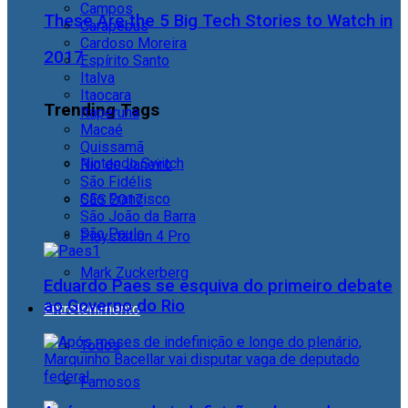
Campos
These Are the 5 Big Tech Stories to Watch in
Carapebus
Cardoso Moreira
2017
Espírito Santo
Italva
Itaocara
Trending Tags
Itaperuna
Macaé
Quissamã
Nintendo Switch
Rio de Janeiro
São Fidélis
São Francisco
CES 2017
São João da Barra
São Paulo
Playstation 4 Pro
Mark Zuckerberg
Eduardo Paes se esquiva do primeiro debate
ao Governo do Rio
Entretenimento
Todos
Famosos