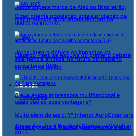
Josué supera marca de Alex no Brasileirão,
Cidac orienta população sobre proteção de
mas preocupa após vitória do Coritiba
dados na internet
Jornal Aurora debate os impactos da
Eduardo Paes se esquiva do primeiro debate
inteligência artificial no futuro do trabalho
nesta terça (09)
ao Governo do Rio
Tecnologia
O que é uma impressora multifuncional e
quais são as suas vantagens?
Muito além do agro: 1º Interior AgroCoop terá
These Are the 5 Big Tech Stories to Watch in
entrada gratuita, música, gastronomia e lazer
2017