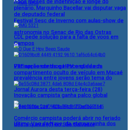
Após meses de indefinição e longe do
plenário, Marquinho Bacellar vai disputar vaga
de deputado federal
Festival Sesc de Inverno com aulas-show de
astronomia no Senac de Rio das Ostras
CDL pede solução para a falta de voos em
Campos
PRF apreende droga escondida em
Vacinação contra o HPV e queda da
compartimento oculto de veículo em Macaé
prevalência entre jovens serão tema do
Jornal Aurora desta terça-feira (28)
Inovação campista ganha palco global
Comércio campista poderá abrir no feriado
Último Voo da Nave, da eterna rainha dos
desta quinta (6) do São Salvador