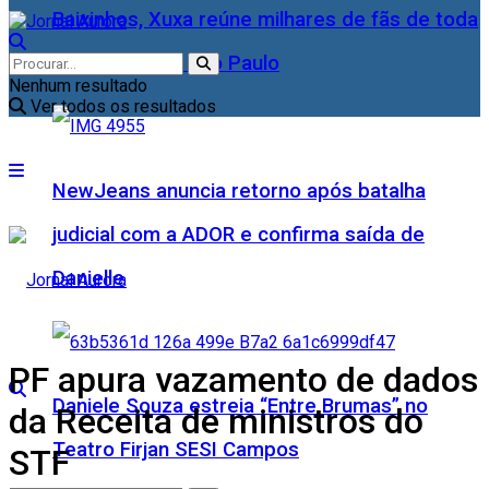
Baixinhos, Xuxa reúne milhares de fãs de toda
as idades, em São Paulo
Nenhum resultado
Ver todos os resultados
NewJeans anuncia retorno após batalha
judicial com a ADOR e confirma saída de
Danielle
PF apura vazamento de dados
Daniele Souza estreia “Entre Brumas” no
da Receita de ministros do
Teatro Firjan SESI Campos
STF