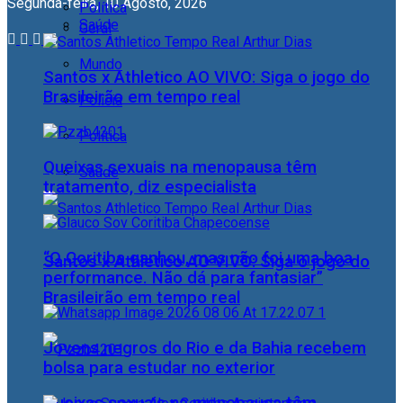
Segunda-feira, 10 Agosto, 2026
Política
Saúde
Geral
Mundo
Santos x Athletico AO VIVO: Siga o jogo do
Brasileirão em tempo real
Polícia
Política
Queixas sexuais na menopausa têm
Saúde
tratamento, diz especialista
“O Coritiba ganhou, mas não foi uma boa
Santos x Athletico AO VIVO: Siga o jogo do
performance. Não dá para fantasiar”
Brasileirão em tempo real
Jovens negros do Rio e da Bahia recebem
bolsa para estudar no exterior