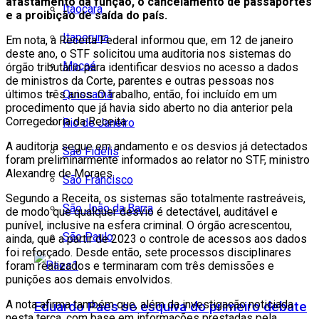
afastamento da função, o cancelamento de passaportes
Itaocara
e a proibição de saída do país.
Itaperuna
Em nota, a Receita Federal informou que, em 12 de janeiro
deste ano, o STF solicitou uma auditoria nos sistemas do
Macaé
órgão tributário para identificar desvios no acesso a dados
de ministros da Corte, parentes e outras pessoas nos
Quissamã
últimos três anos. O trabalho, então, foi incluído em um
procedimento que já havia sido aberto no dia anterior pela
Corregedoria da Receita.
Rio de Janeiro
A auditoria segue em andamento e os desvios já detectados
São Fidélis
foram preliminarmente informados ao relator no STF, ministro
Alexandre de Moraes.
São Francisco
Segundo a Receita, os sistemas são totalmente rastreáveis,
São João da Barra
de modo que qualquer desvio é detectável, auditável e
punível, inclusive na esfera criminal. O órgão acrescentou,
São Paulo
ainda, que a partir de 2023 o controle de acessos aos dados
foi reforçado. Desde então, sete processos disciplinares
foram realizados e terminaram com três demissões e
punições aos demais envolvidos.
A nota afirma também que, além da investigação noticiada
Eduardo Paes se esquiva do primeiro debate
nesta terça, com base em informações prestadas pela