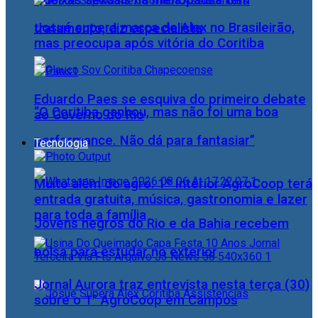
Queixas sexuais na menopausa têm
Josué supera marca de Alex no Brasileirão,
tratamento, diz especialista
mas preocupa após vitória do Coritiba
Eduardo Paes se esquiva do primeiro debate
“O Coritiba ganhou, mas não foi uma boa
ao Governo do Rio
performance. Não dá para fantasiar”
Tecnologia
Muito além do agro: 1º Interior AgroCoop terá
entrada gratuita, música, gastronomia e lazer
para toda a família
Jovens negros do Rio e da Bahia recebem
bolsa para estudar no exterior
Jornal Aurora traz entrevista nesta terça (30)
sobre o 1° AgroCoop em Campos