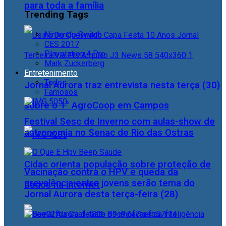
para toda a família
Trending Tags
Nintendo Switch
CES 2017
Playstation 4 Pro
Mark Zuckerberg
Entretenimento
Todos
Jornal Aurora traz entrevista nesta terça (30)
Famosos
sobre o 1° AgroCoop em Campos
Festival Sesc de Inverno com aulas-show de
astronomia no Senac de Rio das Ostras
Cidac orienta população sobre proteção de
Vacinação contra o HPV e queda da
prevalência entre jovens serão tema do
dados na internet
Jornal Aurora desta terça-feira (28)