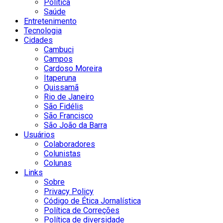
Política
Saúde
Entretenimento
Tecnologia
Cidades
Cambuci
Campos
Cardoso Moreira
Itaperuna
Quissamã
Rio de Janeiro
São Fidélis
São Francisco
São João da Barra
Usuários
Colaboradores
Colunistas
Colunas
Links
Sobre
Privacy Policy
Código de Ética Jornalística
Política de Correções
Política de diversidade