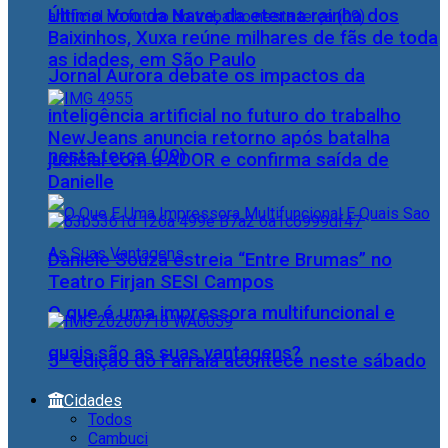
Último Voo da Nave, da eterna rainha dos
Baixinhos, Xuxa reúne milhares de fãs de toda
as idades, em São Paulo
Jornal Aurora debate os impactos da
inteligência artificial no futuro do trabalho
NewJeans anuncia retorno após batalha
nesta terça (09)
judicial com a ADOR e confirma saída de
Danielle
Daniele Souza estreia “Entre Brumas” no
Teatro Firjan SESI Campos
O que é uma impressora multifuncional e
quais são as suas vantagens?
5ª edição do Farraiá acontece neste sábado
Cidades
Todos
Cambuci