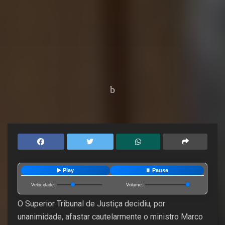
Home
Editorias
Geral
▶️ Play
⏸️ Pause
Velocidade:
Volume:
O Superior Tribunal de Justiça decidiu, por
unanimidade, afastar cautelarmente o ministro Marco