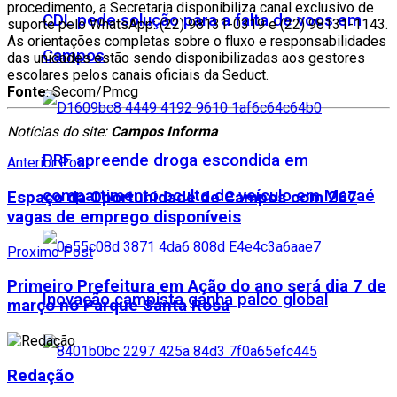
procedimento, a Secretaria disponibiliza canal exclusivo de
CDL pede solução para a falta de voos em
suporte pelo WhatsApp: (22) 98131-0319 e (22) 98131-1143.
As orientações completas sobre o fluxo e responsabilidades
Campos
das unidades estão sendo disponibilizadas aos gestores
escolares pelos canais oficiais da Seduct.
Fonte
: Secom/Pmcg
Notícias do site:
Campos Informa
PRF apreende droga escondida em
Anterior Post
compartimento oculto de veículo em Macaé
Espaço da Oportunidade de Campos com 267
vagas de emprego disponíveis
Proximo Post
Primeiro Prefeitura em Ação do ano será dia 7 de
Inovação campista ganha palco global
março no Parque Santa Rosa
Redação