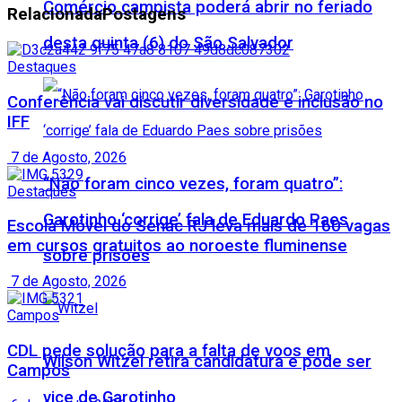
Comércio campista poderá abrir no feriado
Relacionada
Postagens
desta quinta (6) do São Salvador
Destaques
Conferência vai discutir diversidade e inclusão no
IFF
7 de Agosto, 2026
“Não foram cinco vezes, foram quatro”:
Destaques
Garotinho ‘corrige’ fala de Eduardo Paes
Escola Móvel do Senac RJ leva mais de 160 vagas
em cursos gratuitos ao noroeste fluminense
sobre prisões
7 de Agosto, 2026
Campos
CDL pede solução para a falta de voos em
Wilson Witzel retira candidatura e pode ser
Campos
vice de Garotinho