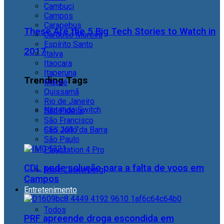
Cambuci
Campos
Carapebus
These Are the 5 Big Tech Stories to Watch in
Cardoso Moreira
Espírito Santo
2017
Italva
Itaocara
Itaperuna
Trending Tags
Macaé
Quissamã
Rio de Janeiro
Nintendo Switch
São Fidélis
São Francisco
São João da Barra
CES 2017
São Paulo
Playstation 4 Pro
CDL pede solução para a falta de voos em
Mark Zuckerberg
Campos
Entretenimento
Todos
PRF apreende droga escondida em