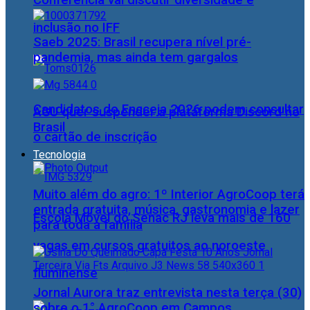
Conferência vai discutir diversidade e
inclusão no IFF
Saeb 2025: Brasil recupera nível pré-
pandemia, mas ainda tem gargalos
Candidatos do Encceja 2026 podem consultar
AGU quer suspender a plataforma Discord no
Brasil
o cartão de inscrição
Tecnologia
Muito além do agro: 1º Interior AgroCoop terá
entrada gratuita, música, gastronomia e lazer
Escola Móvel do Senac RJ leva mais de 160
para toda a família
vagas em cursos gratuitos ao noroeste
fluminense
Jornal Aurora traz entrevista nesta terça (30)
sobre o 1° AgroCoop em Campos