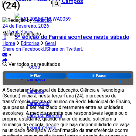
Teatro Firjan SESI Campos
(24)
by
Redação
24 de Fevereiro, 2026
in
Geral
,
Slider
Nenhum resultado
5ª edição do Farraiá acontece neste sábado
0
Home
Editorias
Geral
Share on Facebook
Share on Twitter
Cidades
Ver todos os resultados
Todos
▶️ Play
⏸️ Pause
Cambuci
Velocidade:
Volume:
A Secretaria Municipal de Educação, Ciência e Tecnologia
Campos
(Seduct) iniciará, nesta terça-feira (24), o processo de
transferência interna de alunos da Rede Municipal de Ensino,
Carapebus
que passa a ser realizado diretamente entre as unidades
escolares. A medida permite que responsáveis legais ou o
Cardoso Moreira
próprio estudante, quando maior de idade, solicitem a
mudança de escola, desde que haja disponibilidade de vaga
Espírito Santo
na unidade desejada. A confirmação da transferência ocorre