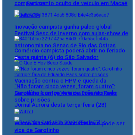
compartimento oculto de veículo em Macaé
Famosos
Inovação campista ganha palco global
Festival Sesc de Inverno com aulas-show de
astronomia no Senac de Rio das Ostras
Comércio campista poderá abrir no feriado
desta quinta (6) do São Salvador
Vacinação contra o HPV e queda da
“Não foram cinco vezes, foram quatro”:
prevalência entre jovens serão tema do
Garotinho ‘corrige’ fala de Eduardo Paes
sobre prisões
Jornal Aurora desta terça-feira (28)
Wilson Witzel retira candidatura e pode ser
vice de Garotinho