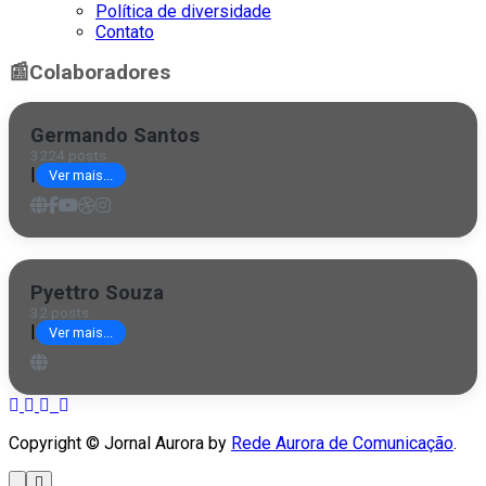
Política de diversidade
Contato
📰
Colaboradores
Germando Santos
3224 posts
|
Ver mais...
Pyettro Souza
32 posts
|
Ver mais...
Copyright © Jornal Aurora by
Rede Aurora de Comunicação
.