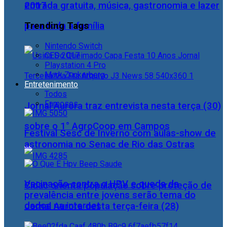
2017
entrada gratuita, música, gastronomia e lazer
Trending Tags
para toda a família
Nintendo Switch
CES 2017
Playstation 4 Pro
Mark Zuckerberg
Entretenimento
Todos
Famosos
Jornal Aurora traz entrevista nesta terça (30)
sobre o 1° AgroCoop em Campos
Festival Sesc de Inverno com aulas-show de
astronomia no Senac de Rio das Ostras
Vacinação contra o HPV e queda da
Cidac orienta população sobre proteção de
prevalência entre jovens serão tema do
dados na internet
Jornal Aurora desta terça-feira (28)