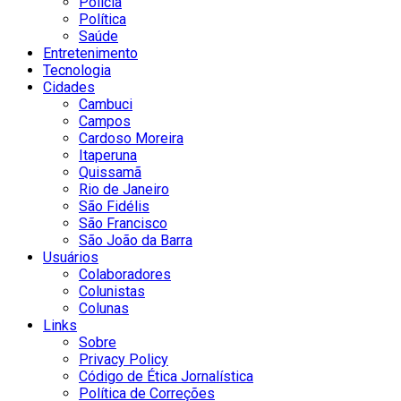
Polícia
Política
Saúde
Entretenimento
Tecnologia
Cidades
Cambuci
Campos
Cardoso Moreira
Itaperuna
Quissamã
Rio de Janeiro
São Fidélis
São Francisco
São João da Barra
Usuários
Colaboradores
Colunistas
Colunas
Links
Sobre
Privacy Policy
Código de Ética Jornalística
Política de Correções