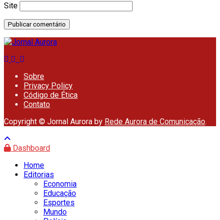
Site
Sobre
Privacy Policy
Código de Ética
Contato
Copyright © Jornal Aurora by
Rede Aurora de Comunicação
.
Dashboard
Home
Editorias
Economia
Educação
Esportes
Mundo