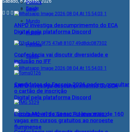
Sábado, 8 Agosto, 2026
Política
Saúde
Geral
Mundo
ANPD investiga descumprimemto do ECA
Digital pela plataforma Discord
Polícia
Política
Conferência vai discutir diversidade e
Saúde
inclusão no IFF
Candidatos do Encceja 2026 podem consultar
ANPD investiga descumprimemto do ECA
o cartão de inscrição
Digital pela plataforma Discord
Escola Móvel do Senac RJ leva mais de 160
vagas em cursos gratuitos ao noroeste
fluminense