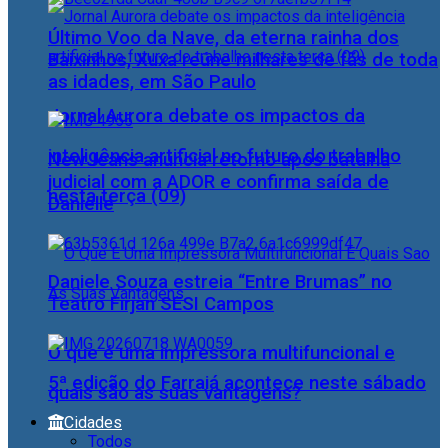
Último Voo da Nave, da eterna rainha dos
Baixinhos, Xuxa reúne milhares de fãs de toda
as idades, em São Paulo
Jornal Aurora debate os impactos da
inteligência artificial no futuro do trabalho
NewJeans anuncia retorno após batalha
judicial com a ADOR e confirma saída de
nesta terça (09)
Danielle
Daniele Souza estreia “Entre Brumas” no
Teatro Firjan SESI Campos
O que é uma impressora multifuncional e
5ª edição do Farraiá acontece neste sábado
quais são as suas vantagens?
Cidades
Todos