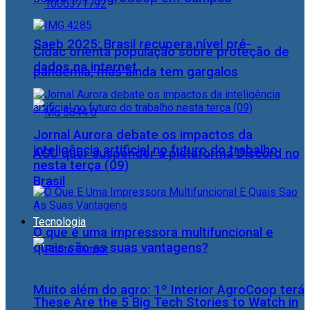
Saeb 2025: Brasil recupera nível pré-
Cidac orienta população sobre proteção de
dados na internet
pandemia, mas ainda tem gargalos
Jornal Aurora debate os impactos da
inteligência artificial no futuro do trabalho
AGU quer suspender a plataforma Discord no
nesta terça (09)
Brasil
Tecnologia
O que é uma impressora multifuncional e
quais são as suas vantagens?
Muito além do agro: 1º Interior AgroCoop terá
These Are the 5 Big Tech Stories to Watch in