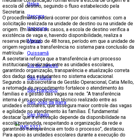
mediante comunicação formal entre a escola de origem e a
Italva
escola de destino, seguindo o fluxo estabelecido pela
Secretaria.
Itaocara
O procedimento poderá ocorrer por dois caminhos: com a
solicitação realizada na unidade de destino ou na unidade de
Itaperuna
origem. Em ambos os casos, a escola de destino verifica a
existência de vaga e, havendo disponibilidade, realiza a
Macaé
reserva pelo prazo de 48 horas, período em que a unidade de
origem registra a transferência no sistema para conclusão da
matrícula.
Quissamã
A secretaria reforça que a transferência é um processo
institucional, realizado entre as unidades escolares,
Rio de Janeiro
garantindo organização, transparência e atualização correta
dos dados dos estudantes no sistema educacional.
São Fidélis
Segundo a subsecretária de Gestão Operacional, Catia Mello,
a retomada do procedimento fortalece o atendimento às
São Francisco
famílias e a gestão das vagas na rede. “A transferência
interna é um procedimento técnico realizado entre as
São João da Barra
unidades escolares, que assegura maior controle das vagas
e agilidade no atendimento às famílias. É fundamental
São Paulo
destacar que a efetivação depende da disponibilidade na
escola pretendida, respeitando a organização da rede e
garantindo transparência em todo o processo”, destacou.
Para apoio às unidades escolares durante a execução do