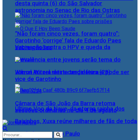
desta quinta (6) do São Salvador
astronomia no Senac de Rio das Ostras
“Não foram cinco vezes, foram quatro”:
Garotinho ‘corrige’ fala de Eduardo Paes
Vacinação contra o HPV e queda da
sobre prisões
prevalência entre jovens serão tema do
Wilson Witzel retira candidatura e pode ser
Jornal Aurora desta terça-feira (28)
vice de Garotinho
Câmara de São João da Barra retoma
Último Voo da Nave, da eterna rainha dos
sessões ordinárias no dia 4 de agosto
Baixinhos, Xuxa reúne milhares de fãs de toda
as idades, em São Paulo