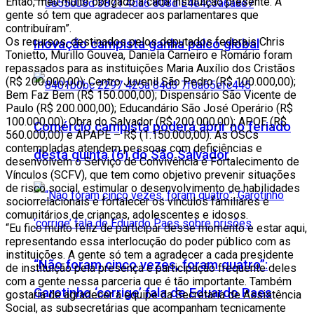
Então, meu muito obrigado a cada instituição presente. A
gente só tem que agradecer aos parlamentares que
contribuíram”.
Os recursos, destinados pelos deputados federais Chris
Inovação campista ganha palco global
Tonietto, Murillo Gouvea, Daniela Carneiro e Romário foram
repassados para as instituições Maria Auxílio dos Cristãos
(R$ 200.000,00); Centro Juvenil São Pedro (R$ 100.000,00);
Bem Faz Bem (R$ 150.000,00); Dispensário São Vicente de
Paulo (R$ 200.000,00); Educandário São José Operário (R$
100.000,00); Obra do Salvador (R$ 200.000,00); APOE (R$
Comércio campista poderá abrir no feriado
560.000,00) e APAPE – R$ (1.150.000,00). As OSCs
contempladas atendem pessoas com deficiências e
desta quinta (6) do São Salvador
desenvolvem o Serviço de Convivência e Fortalecimento de
Vínculos (SCFV), que tem como objetivo prevenir situações
de risco social, estimular o desenvolvimento de habilidades
sociorrelacionais e fortalecer os vínculos familiares e
comunitários de crianças, adolescentes e idosos.
“Eu fico muito feliz de participar desse momento e estar aqui,
representando essa interlocução do poder público com as
instituições. A gente só tem a agradecer a cada presidente
“Não foram cinco vezes, foram quatro”:
de instituição pela presença e participação frequente deles
com a gente nessa parceria que é tão importante. Também
Garotinho ‘corrige’ fala de Eduardo Paes
gostaria de agradecer a equipe da Secretaria de Assistência
Social, as subsecretárias que acompanham tecnicamente