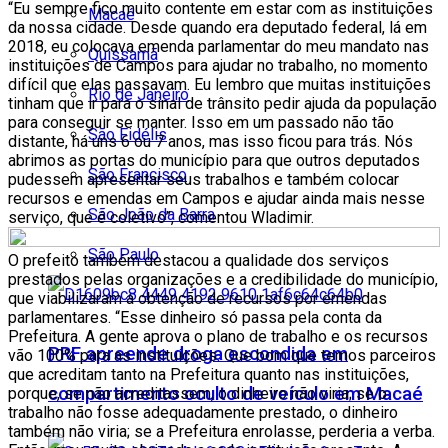
“Eu sempre fico muito contente em estar com as instituições
Macaé
da nossa cidade. Desde quando era deputado federal, lá em
2018, eu colocava emenda parlamentar do meu mandato nas
Quissamã
instituições de Campos para ajudar no trabalho, no momento
difícil que elas passavam. Eu lembro que muitas instituições
Rio de Janeiro
tinham que ir para o sinal de trânsito pedir ajuda da população
para conseguir se manter. Isso em um passado não tão
São Fidélis
distante, há uns 6 ou 7 anos, mas isso ficou para trás. Nós
abrimos as portas do município para que outros deputados
São Francisco
pudessem apresentar seus trabalhos e também colocar
recursos e emendas em Campos e ajudar ainda mais nesse
São João da Barra
serviço, que é coletivo”, comentou Wladimir.
São Paulo
O prefeito também destacou a qualidade dos serviços
prestados pelas organizações e a credibilidade do município,
que viabilizaram a obtenção de recursos por emendas
parlamentares. “Esse dinheiro só passa pela conta da
Prefeitura. A gente aprova o plano de trabalho e os recursos
PRF apreende droga escondida em
vão 100% para as instituições. Que bom que temos parceiros
que acreditam tanto na Prefeitura quanto nas instituições,
compartimento oculto de veículo em Macaé
porque, se não acreditassem, o dinheiro não viria; se o
trabalho não fosse adequadamente prestado, o dinheiro
também não viria; se a Prefeitura enrolasse, perderia a verba.