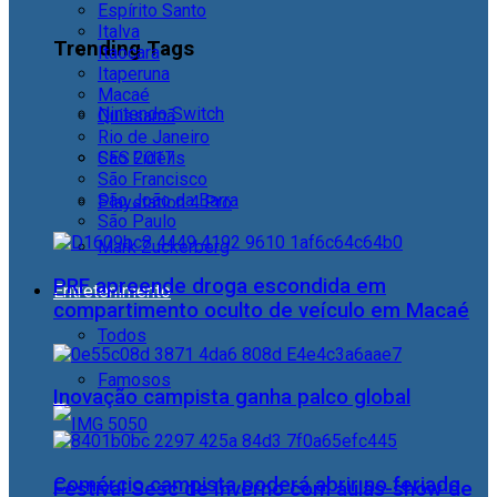
Espírito Santo
Italva
Trending Tags
Itaocara
Itaperuna
Macaé
Nintendo Switch
Quissamã
Rio de Janeiro
CES 2017
São Fidélis
São Francisco
São João da Barra
Playstation 4 Pro
São Paulo
Mark Zuckerberg
PRF apreende droga escondida em
Entretenimento
compartimento oculto de veículo em Macaé
Todos
Famosos
Inovação campista ganha palco global
Comércio campista poderá abrir no feriado
Festival Sesc de Inverno com aulas-show de