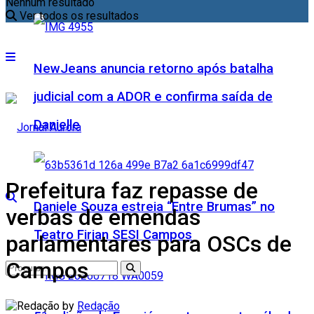
Nenhum resultado
Ver todos os resultados
NewJeans anuncia retorno após batalha
judicial com a ADOR e confirma saída de
Danielle
Prefeitura faz repasse de
Daniele Souza estreia “Entre Brumas” no
verbas de emendas
Teatro Firjan SESI Campos
parlamentares para OSCs de
Campos
by
Redação