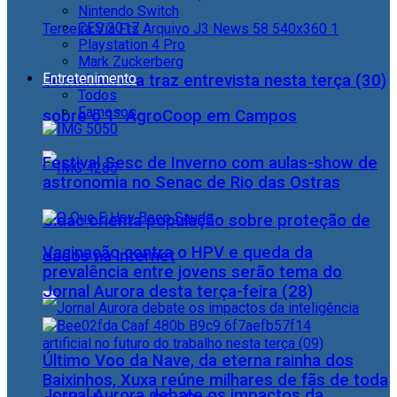
Nintendo Switch
CES 2017
Playstation 4 Pro
Mark Zuckerberg
Entretenimento
Jornal Aurora traz entrevista nesta terça (30)
Todos
Famosos
sobre o 1° AgroCoop em Campos
Festival Sesc de Inverno com aulas-show de
astronomia no Senac de Rio das Ostras
Cidac orienta população sobre proteção de
Vacinação contra o HPV e queda da
dados na internet
prevalência entre jovens serão tema do
Jornal Aurora desta terça-feira (28)
Último Voo da Nave, da eterna rainha dos
Baixinhos, Xuxa reúne milhares de fãs de toda
Jornal Aurora debate os impactos da