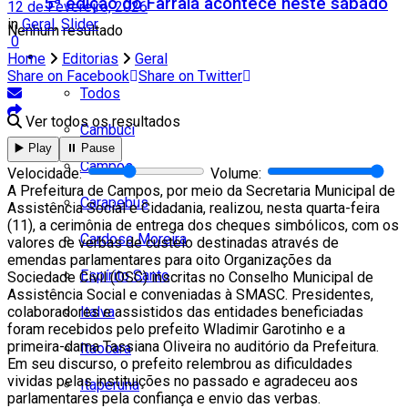
5ª edição do Farraiá acontece neste sábado
12 de Fevereiro, 2026
in
Geral
,
Slider
Nenhum resultado
0
Cidades
Home
Editorias
Geral
Share on Facebook
Share on Twitter
Todos
Ver todos os resultados
Cambuci
▶️ Play
⏸️ Pause
Campos
Velocidade:
Volume:
A Prefeitura de Campos, por meio da Secretaria Municipal de
Carapebus
Assistência Social e Cidadania, realizou, nesta quarta-feira
(11), a cerimônia de entrega dos cheques simbólicos, com os
Cardoso Moreira
valores de verbas de custeio destinadas através de
emendas parlamentares para oito Organizações da
Espírito Santo
Sociedade Civil (OSC) inscritas no Conselho Municipal de
Assistência Social e conveniadas à SMASC. Presidentes,
colaboradores e assistidos das entidades beneficiadas
Italva
foram recebidos pelo prefeito Wladimir Garotinho e a
primeira-dama Tassiana Oliveira no auditório da Prefeitura.
Itaocara
Em seu discurso, o prefeito relembrou as dificuldades
vividas pelas instituições no passado e agradeceu aos
Itaperuna
parlamentares pela confiança e envio das verbas.