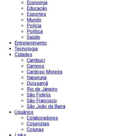
Economia
Educação
Esportes
Mundo
Polícia
Política
Saúde
Entretenimento
Tecnologia
Cidades
Cambuci
Campos
Cardoso Moreira
Itaperuna
Quissamã
Rio de Janeiro
São Fidélis
São Francisco
São João da Barra
Usuários
Colaboradores
Colunistas
Colunas
Links