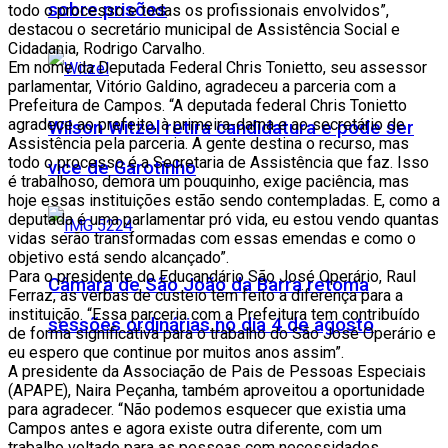
sobre prisões
todo o processo e todas os profissionais envolvidos”,
destacou o secretário municipal de Assistência Social e
Cidadania, Rodrigo Carvalho.
Em nome da Deputada Federal Chris Tonietto, seu assessor
parlamentar, Vitório Galdino, agradeceu a parceria com a
Prefeitura de Campos. “A deputada federal Chris Tonietto
agradece ao prefeito, à primeira-dama e ao secretário de
Wilson Witzel retira candidatura e pode ser
Assistência pela parceria. A gente destina o recurso, mas
todo o processo é a Secretaria de Assistência que faz. Isso
vice de Garotinho
é trabalhoso, demora um pouquinho, exige paciência, mas
hoje essas instituições estão sendo contempladas. E, como a
deputada é uma parlamentar pró vida, eu estou vendo quantas
vidas serão transformadas com essas emendas e como o
objetivo está sendo alcançado”.
Para o presidente do Educandário São José Operário, Raul
Câmara de São João da Barra retoma
Ferraz, as verbas de custeio têm feito a diferença para a
instituição. “Essa parceria com a Prefeitura tem contribuído
sessões ordinárias no dia 4 de agosto
de forma significativa para o trabalho do São José Operário e
eu espero que continue por muitos anos assim”.
A presidente da Associação de Pais de Pessoas Especiais
(APAPE), Naira Peçanha, também aproveitou a oportunidade
para agradecer. “Não podemos esquecer que existia uma
Campos antes e agora existe outra diferente, com um
trabalho voltado para as pessoas com necessidades