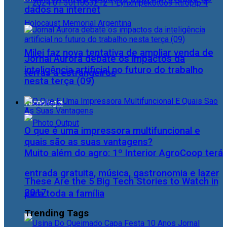
dados na internet
Milei faz nova tentativa de ampliar venda de
Jornal Aurora debate os impactos da
inteligência artificial no futuro do trabalho
terras a estrangeiros
nesta terça (09)
Tecnologia
O que é uma impressora multifuncional e
quais são as suas vantagens?
Muito além do agro: 1º Interior AgroCoop terá
entrada gratuita, música, gastronomia e lazer
These Are the 5 Big Tech Stories to Watch in
2017
para toda a família
Trending Tags