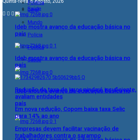
Quinta-feira, 6 Agosto, 2026
Política
Saúde
Geral
Mundo
Ideb mostra avanço da educação básica no
país
Polícia
Política
Ideb mostra avanço da educação básica no
Saúde
país
Redução da taxa de juros ainda é insuficiente,
Ideb mostra avanço da educação básica no
avaliam entidades
país
Em nova redução, Copom baixa taxa Selic
para 14% ao ano
Empresas devem facilitar vacinação de
trabalhadores contra o sarampo