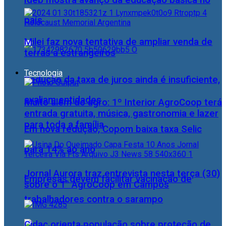
Ideb mostra avanço da educação básica no
país
Milei faz nova tentativa de ampliar venda de
terras a estrangeiros
Tecnologia
Redução da taxa de juros ainda é insuficiente,
avaliam entidades
Muito além do agro: 1º Interior AgroCoop terá
entrada gratuita, música, gastronomia e lazer
para toda a família
Em nova redução, Copom baixa taxa Selic
para 14% ao ano
Jornal Aurora traz entrevista nesta terça (30)
Empresas devem facilitar vacinação de
sobre o 1° AgroCoop em Campos
trabalhadores contra o sarampo
Cidac orienta população sobre proteção de