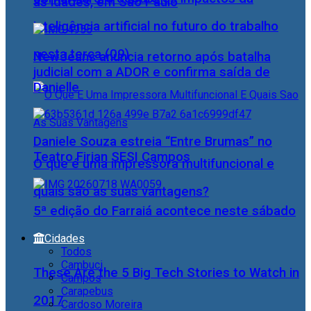
as idades, em São Paulo
inteligência artificial no futuro do trabalho
nesta terça (09)
NewJeans anuncia retorno após batalha
judicial com a ADOR e confirma saída de
Danielle
Daniele Souza estreia “Entre Brumas” no
Teatro Firjan SESI Campos
O que é uma impressora multifuncional e
quais são as suas vantagens?
5ª edição do Farraiá acontece neste sábado
Cidades
Todos
Cambuci
These Are the 5 Big Tech Stories to Watch in
Campos
Carapebus
2017
Cardoso Moreira