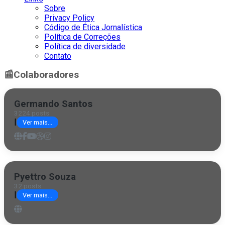
Sobre
Privacy Policy
Código de Ética Jornalística
Política de Correções
Política de diversidade
Contato
📰
Colaboradores
Germando Santos
3224 posts
|
Ver mais...
Pyettro Souza
32 posts
|
Ver mais...