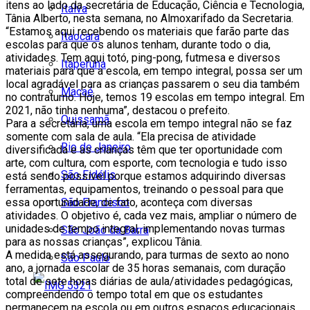
itens ao lado da secretária de Educação, Ciência e Tecnologia,
Italva
Tânia Alberto, nesta semana, no Almoxarifado da Secretaria.
“Estamos aqui recebendo os materiais que farão parte das
Itaocara
escolas para que os alunos tenham, durante todo o dia,
atividades. Tem aqui totó, ping-pong, futmesa e diversos
Itaperuna
materiais para que a escola, em tempo integral, possa ser um
local agradável para as crianças passarem o seu dia também
Macaé
no contraturno. Hoje, temos 19 escolas em tempo integral. Em
2021, não tinha nenhuma”, destacou o prefeito.
Quissamã
Para a secretária, uma escola em tempo integral não se faz
somente com sala de aula. “Ela precisa de atividade
Rio de Janeiro
diversificada e as crianças têm que ter oportunidade com
arte, com cultura, com esporte, com tecnologia e tudo isso
São Fidélis
está sendo possível porque estamos adquirindo diversas
ferramentas, equipamentos, treinando o pessoal para que
São Francisco
essa oportunidade, de fato, aconteça com diversas
atividades. O objetivo é, cada vez mais, ampliar o número de
unidades de tempo integral, implementando novas turmas
São João da Barra
para as nossas crianças”, explicou Tânia.
A medida está assegurando, para turmas de sexto ao nono
São Paulo
ano, a jornada escolar de 35 horas semanais, com duração
total de sete horas diárias de aula/atividades pedagógicas,
compreendendo o tempo total em que os estudantes
permanecem na escola ou em outros espaços educacionais,