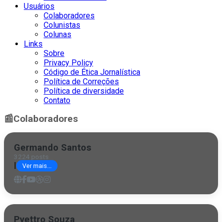
Usuários
Colaboradores
Colunistas
Colunas
Links
Sobre
Privacy Policy
Código de Ética Jornalística
Política de Correções
Política de diversidade
Contato
📰
Colaboradores
Germando Santos
3224 posts
|
Ver mais...
Pyettro Souza