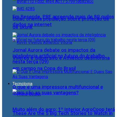
Em Resende, PRF apreende mais de 80 quilos
Cidac orienta população sobre proteção de
dados na internet
de skunk
Jornal Aurora debate os impactos da
inteligência artificial no futuro do trabalho
Viveros é dispersivo e Athletico desmorona
nesta terça (09)
em campo na Copa do Brasil
Tecnologia
O que é uma impressora multifuncional e
quais são as suas vantagens?
Muito além do agro: 1º Interior AgroCoop terá
These Are the 5 Big Tech Stories to Watch in