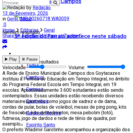
Teatro Firjan SESI Campos
by
Redação
13 de Fevereiro, 2026
in
Geral
,
Slider
0
Home
Editorias
Geral
Nenhum resultado
5ª edição do Farraiá acontece neste sábado
Share on Facebook
Share on Twitter
Cidades
▶️ Play
⏸️ Pause
Ver todos os resultados
Todos
Velocidade:
Volume:
A Rede de Ensino Municipal de Campos dos Goytacazes
Cambuci
instituiu a Política de Educação em Tempo Integral, no âmbito
do Programa Federal Escola em Tempo Integral, em 19
Campos
escolas. Aproximadamente 3.600 estudantes estão sendo
contemplados. Essas unidades estão recebendo diversos
Carapebus
materiais esportivos como jogos de xadrez e de dama,
cordas de pular, bolas de voleibol, mesas de ping pong, kits
de frescobol, kits de badminton, mesa pebolim (totó),
Cardoso Moreira
futmesa, jogo de dardos e rede de tênis de quadra, por
exemplo.
Espírito Santo
O prefeito Wladimir Garotinho acompanhou a organização dos