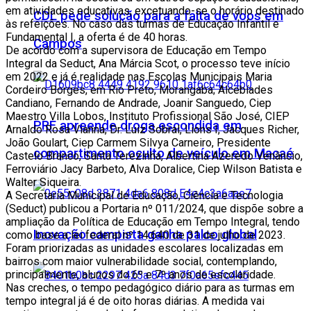
em atividades educativas, excetuando-se o horário destinado
CDL pede solução para a falta de voos em
às refeições. No caso das turmas de Educação Infantil e
Fundamental I, a oferta é de 40 horas.
Campos
De acordo com a supervisora de Educação em Tempo
Integral da Seduct, Ana Márcia Scot, o processo teve início
em 2022 e já é realidade nas Escolas Municipais Maria
Cordeiro Borges, em Rio Preto, Morangaba; Alcebíades
Candiano, Fernando de Andrade, Joanir Sanguedo, Ciep
Maestro Villa Lobos, Instituto Profissional São José, CIEP
PRF apreende droga escondida em
Arnaldo Rosa Vianna, Dr. Luiz Sobral, Lions I, Jacques Richer,
João Goulart, Ciep Carmem Silvya Carneiro, Presidente
compartimento oculto de veículo em Macaé
Castelo Branco, Santa Terezinha, Albertina Azeredo Venâncio,
Ferroviário Jacy Barbeto, Alva Doralice, Ciep Wilson Batista e
Walter Siqueira.
A Secretaria Municipal de Educação, Ciência e Tecnologia
(Seduct) publicou a Portaria nº 011/2024, que dispõe sobre a
ampliação da Política de Educação em Tempo Integral, tendo
Inovação campista ganha palco global
como base a lei federal nº 14.640 de 31 de julho de 2023.
Foram priorizadas as unidades escolares localizadas em
bairros com maior vulnerabilidade social, contemplando,
principalmente, alunos do 6º e 7º anos de escolaridade.
Nas creches, o tempo pedagógico diário para as turmas em
tempo integral já é de oito horas diárias. A medida vai