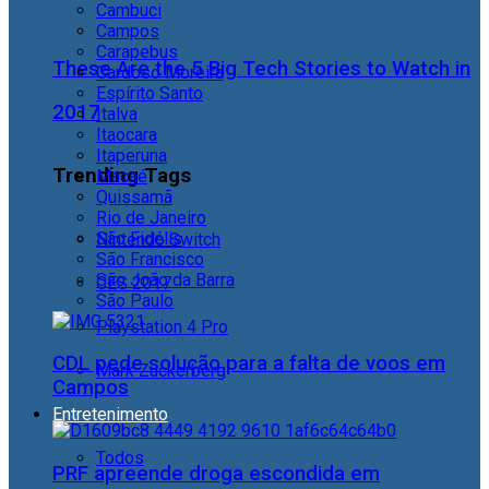
Cambuci
Campos
Carapebus
These Are the 5 Big Tech Stories to Watch in
Cardoso Moreira
Espírito Santo
2017
Italva
Itaocara
Itaperuna
Trending Tags
Macaé
Quissamã
Rio de Janeiro
São Fidélis
Nintendo Switch
São Francisco
São João da Barra
CES 2017
São Paulo
Playstation 4 Pro
CDL pede solução para a falta de voos em
Mark Zuckerberg
Campos
Entretenimento
Todos
PRF apreende droga escondida em