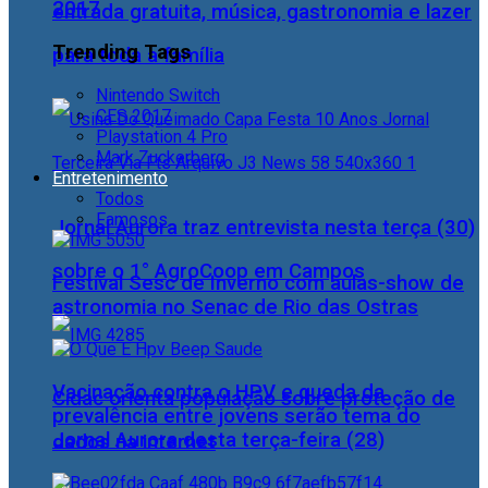
2017
entrada gratuita, música, gastronomia e lazer
Trending Tags
para toda a família
Nintendo Switch
CES 2017
Playstation 4 Pro
Mark Zuckerberg
Entretenimento
Todos
Famosos
Jornal Aurora traz entrevista nesta terça (30)
sobre o 1° AgroCoop em Campos
Festival Sesc de Inverno com aulas-show de
astronomia no Senac de Rio das Ostras
Vacinação contra o HPV e queda da
Cidac orienta população sobre proteção de
prevalência entre jovens serão tema do
Jornal Aurora desta terça-feira (28)
dados na internet