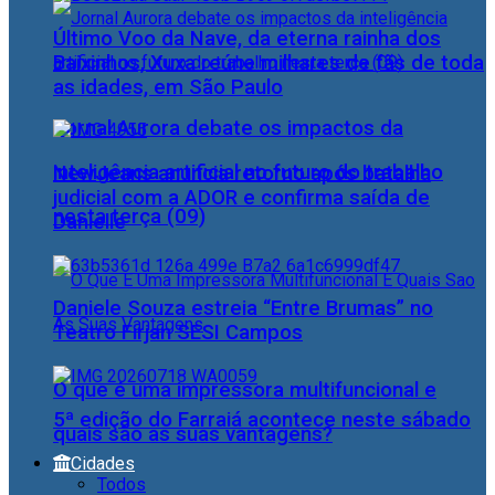
Último Voo da Nave, da eterna rainha dos
Baixinhos, Xuxa reúne milhares de fãs de toda
as idades, em São Paulo
Jornal Aurora debate os impactos da
inteligência artificial no futuro do trabalho
NewJeans anuncia retorno após batalha
judicial com a ADOR e confirma saída de
nesta terça (09)
Danielle
Daniele Souza estreia “Entre Brumas” no
Teatro Firjan SESI Campos
O que é uma impressora multifuncional e
5ª edição do Farraiá acontece neste sábado
quais são as suas vantagens?
Cidades
Todos