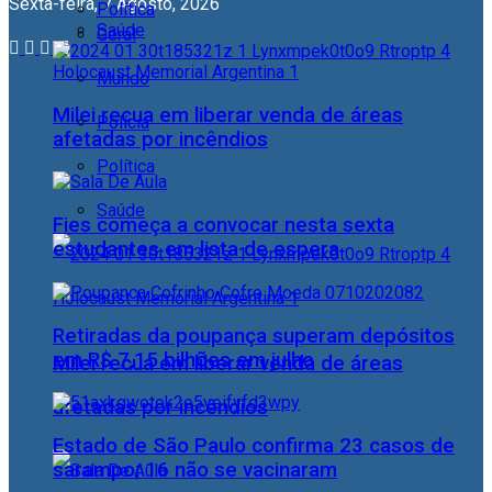
Sexta-feira, 7 Agosto, 2026
Política
Saúde
Geral
Mundo
Milei recua em liberar venda de áreas
Polícia
afetadas por incêndios
Política
Saúde
Fies começa a convocar nesta sexta
estudantes em lista de espera
Retiradas da poupança superam depósitos
em R$ 7,15 bilhões em julho
Milei recua em liberar venda de áreas
afetadas por incêndios
Estado de São Paulo confirma 23 casos de
sarampo; 16 não se vacinaram