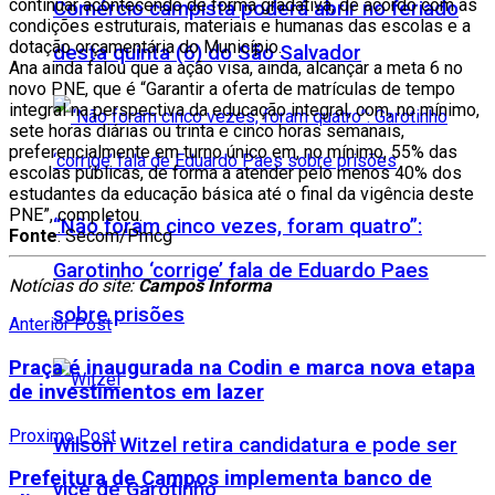
continuar acontecendo de forma gradativa, de acordo com as
Comércio campista poderá abrir no feriado
condições estruturais, materiais e humanas das escolas e a
dotação orçamentária do Município.
desta quinta (6) do São Salvador
Ana ainda falou que a ação visa, ainda, alcançar a meta 6 no
novo PNE, que é “Garantir a oferta de matrículas de tempo
integral na perspectiva da educação integral, com, no mínimo,
sete horas diárias ou trinta e cinco horas semanais,
preferencialmente em turno único em, no mínimo, 55% das
escolas públicas, de forma a atender pelo menos 40% dos
estudantes da educação básica até o final da vigência deste
PNE”, completou.
“Não foram cinco vezes, foram quatro”:
Fonte
: Secom/Pmcg
Garotinho ‘corrige’ fala de Eduardo Paes
Notícias do site:
Campos Informa
sobre prisões
Anterior Post
Praça é inaugurada na Codin e marca nova etapa
de investimentos em lazer
Proximo Post
Wilson Witzel retira candidatura e pode ser
Prefeitura de Campos implementa banco de
vice de Garotinho