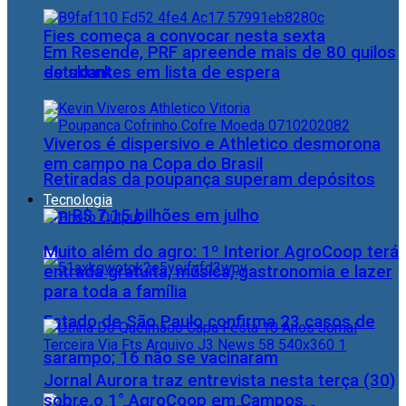
Fies começa a convocar nesta sexta
Em Resende, PRF apreende mais de 80 quilos
estudantes em lista de espera
de skunk
Viveros é dispersivo e Athletico desmorona
em campo na Copa do Brasil
Retiradas da poupança superam depósitos
Tecnologia
em R$ 7,15 bilhões em julho
Muito além do agro: 1º Interior AgroCoop terá
entrada gratuita, música, gastronomia e lazer
para toda a família
Estado de São Paulo confirma 23 casos de
sarampo; 16 não se vacinaram
Jornal Aurora traz entrevista nesta terça (30)
sobre o 1° AgroCoop em Campos