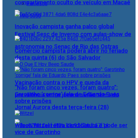
compartimento oculto de veículo em Macaé
Famosos
Inovação campista ganha palco global
Festival Sesc de Inverno com aulas-show de
astronomia no Senac de Rio das Ostras
Comércio campista poderá abrir no feriado
desta quinta (6) do São Salvador
Vacinação contra o HPV e queda da
“Não foram cinco vezes, foram quatro”:
Garotinho ‘corrige’ fala de Eduardo Paes
prevalência entre jovens serão tema do
sobre prisões
Jornal Aurora desta terça-feira (28)
Wilson Witzel retira candidatura e pode ser
vice de Garotinho