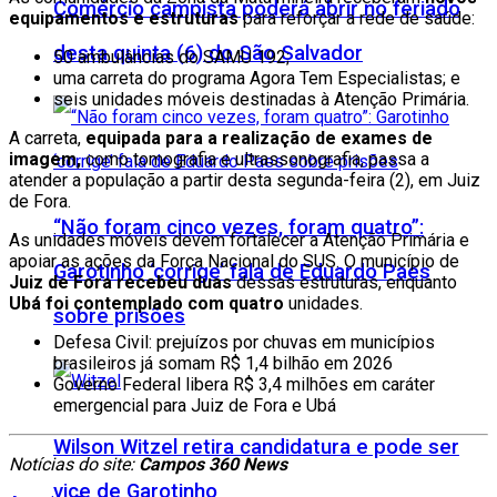
Comércio campista poderá abrir no feriado
equipamentos e estruturas
para reforçar a rede de saúde:
desta quinta (6) do São Salvador
50 ambulâncias do SAMU 192;
uma carreta do programa Agora Tem Especialistas; e
seis unidades móveis destinadas à Atenção Primária.
A carreta,
equipada para a realização de exames de
imagem,
como tomografia e ultrassonografia, passa a
atender a população a partir desta segunda-feira (2), em Juiz
de Fora.
“Não foram cinco vezes, foram quatro”:
As unidades móveis devem fortalecer a Atenção Primária e
apoiar as ações da Força Nacional do SUS. O município de
Garotinho ‘corrige’ fala de Eduardo Paes
Juiz de Fora recebeu duas
dessas estruturas, enquanto
Ubá foi contemplado com quatro
unidades.
sobre prisões
Defesa Civil: prejuízos por chuvas em municípios
brasileiros já somam R$ 1,4 bilhão em 2026
Governo Federal libera R$ 3,4 milhões em caráter
emergencial para Juiz de Fora e Ubá
Wilson Witzel retira candidatura e pode ser
Notícias do site:
Campos 360 News
vice de Garotinho