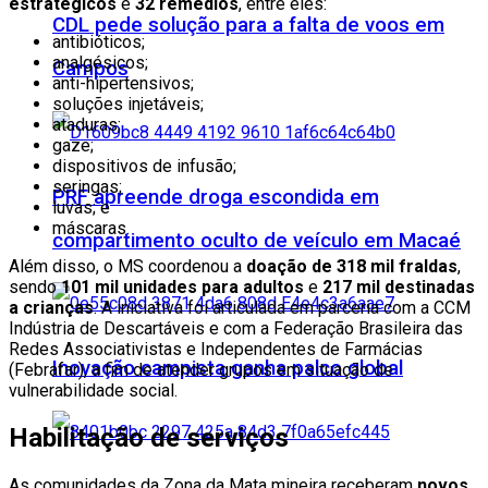
estratégicos
e
32 remédios
, entre eles:
CDL pede solução para a falta de voos em
antibióticos;
analgésicos;
Campos
anti-hipertensivos;
soluções injetáveis;
ataduras;
gaze;
dispositivos de infusão;
seringas;
PRF apreende droga escondida em
luvas; e
máscaras.
compartimento oculto de veículo em Macaé
Além disso, o MS coordenou a
doação de 318 mil fraldas
,
sendo
101 mil unidades para adultos
e
217 mil destinadas
a crianças
. A iniciativa foi articulada em parceria com a CCM
Indústria de Descartáveis e com a Federação Brasileira das
Redes Associativistas e Independentes de Farmácias
Inovação campista ganha palco global
(Febrafar), a fim de atender grupos em situação de
vulnerabilidade social.
Habilitação de serviços
As comunidades da Zona da Mata mineira receberam
novos