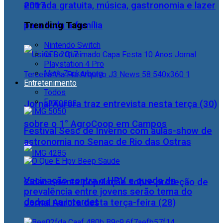
2017
entrada gratuita, música, gastronomia e lazer
Trending Tags
para toda a família
Nintendo Switch
CES 2017
Playstation 4 Pro
Mark Zuckerberg
Entretenimento
Todos
Famosos
Jornal Aurora traz entrevista nesta terça (30)
sobre o 1° AgroCoop em Campos
Festival Sesc de Inverno com aulas-show de
astronomia no Senac de Rio das Ostras
Vacinação contra o HPV e queda da
Cidac orienta população sobre proteção de
prevalência entre jovens serão tema do
dados na internet
Jornal Aurora desta terça-feira (28)