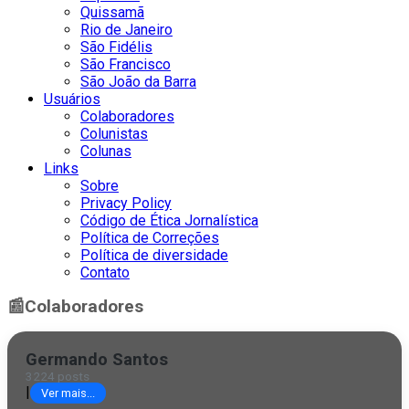
Quissamã
Rio de Janeiro
São Fidélis
São Francisco
São João da Barra
Usuários
Colaboradores
Colunistas
Colunas
Links
Sobre
Privacy Policy
Código de Ética Jornalística
Política de Correções
Política de diversidade
Contato
📰
Colaboradores
Germando Santos
3224 posts
|
Ver mais...