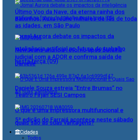
Último Voo da Nave, da eterna rainha dos
Baixinhos, Xuxa reúne milhares de fãs de toda
as idades, em São Paulo
Jornal Aurora debate os impactos da
inteligência artificial no futuro do trabalho
NewJeans anuncia retorno após batalha
judicial com a ADOR e confirma saída de
nesta terça (09)
Danielle
Daniele Souza estreia “Entre Brumas” no
Teatro Firjan SESI Campos
O que é uma impressora multifuncional e
5ª edição do Farraiá acontece neste sábado
quais são as suas vantagens?
Cidades
Todos