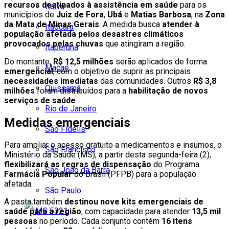
recursos destinados à assistência em saúde
para os
Italva
municípios de
Juiz de Fora
,
Ubá
e
Matias Barbosa
, na
Zona
da Mata de Minas Gerais
. A medida busca
atender à
Itaocara
população afetada pelos desastres climáticos
provocados pelas chuvas
que atingiram a região.
Itaperuna
Do montante,
R$ 12,5 milhões
serão aplicados de forma
Macaé
emergencial
, com o objetivo de suprir as principais
necessidades imediatas
das comunidades. Outros
R$ 3,8
Quissamã
milhões
foram distribuídos para a
habilitação de novos
serviços de saúde
.
Rio de Janeiro
Medidas emergenciais
São Fidélis
Para ampliar o acesso gratuito a medicamentos e insumos, o
São Francisco
Ministério da Saúde (MS), a partir desta segunda-feira (2),
flexibilizará as regras de dispensação
do Programa
São João da Barra
Farmácia Popular
do Brasil (PFPB) para a população
afetada.
São Paulo
A pasta também
destinou nove kits emergenciais de
saúde para a região
, com capacidade para atender
13,5 mil
pessoas
no período. Cada conjunto contém
16 itens