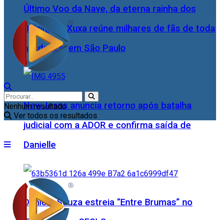
Último Voo da Nave, da eterna rainha dos
Baixinhos, Xuxa reúne milhares de fãs de toda
as idades, em São Paulo
NewJeans anuncia retorno após batalha
Nenhum resultado
Ver todos os resultados
judicial com a ADOR e confirma saída de
Danielle
Daniele Souza estreia “Entre Brumas” no