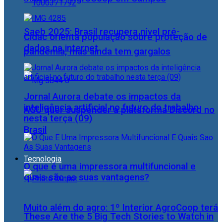
Saeb 2025: Brasil recupera nível pré-
Cidac orienta população sobre proteção de
dados na internet
pandemia, mas ainda tem gargalos
Jornal Aurora debate os impactos da
inteligência artificial no futuro do trabalho
AGU quer suspender a plataforma Discord no
nesta terça (09)
Brasil
Tecnologia
O que é uma impressora multifuncional e
quais são as suas vantagens?
Muito além do agro: 1º Interior AgroCoop terá
These Are the 5 Big Tech Stories to Watch in