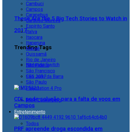
Cambuci
Campos
Carapebus
These Are the 5 Big Tech Stories to Watch in
Cardoso Moreira
Espírito Santo
2017
Italva
Itaocara
Itaperuna
Trending Tags
Macaé
Quissamã
Rio de Janeiro
Nintendo Switch
São Fidélis
São Francisco
São João da Barra
CES 2017
São Paulo
Playstation 4 Pro
CDL pede solução para a falta de voos em
Mark Zuckerberg
Campos
Entretenimento
Todos
PRF apreende droga escondida em