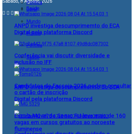
Sábado, 8 Agosto, 2026
Política
Saúde
Geral
Mundo
ANPD investiga descumprimemto do ECA
Digital pela plataforma Discord
Polícia
Política
Conferência vai discutir diversidade e
Saúde
inclusão no IFF
Candidatos do Encceja 2026 podem consultar
ANPD investiga descumprimemto do ECA
o cartão de inscrição
Digital pela plataforma Discord
Escola Móvel do Senac RJ leva mais de 160
vagas em cursos gratuitos ao noroeste
fluminense