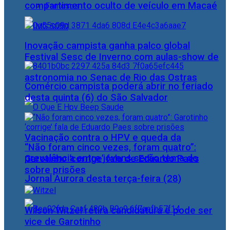
compartimento oculto de veículo em Macaé
Famosos
Inovação campista ganha palco global
Festival Sesc de Inverno com aulas-show de
astronomia no Senac de Rio das Ostras
Comércio campista poderá abrir no feriado
desta quinta (6) do São Salvador
Vacinação contra o HPV e queda da
“Não foram cinco vezes, foram quatro”:
prevalência entre jovens serão tema do
Garotinho ‘corrige’ fala de Eduardo Paes
sobre prisões
Jornal Aurora desta terça-feira (28)
Wilson Witzel retira candidatura e pode ser
vice de Garotinho