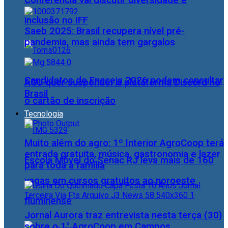
Conferência vai discutir diversidade e
inclusão no IFF
Saeb 2025: Brasil recupera nível pré-
pandemia, mas ainda tem gargalos
Candidatos do Encceja 2026 podem consultar
AGU quer suspender a plataforma Discord no
Brasil
o cartão de inscrição
Tecnologia
Muito além do agro: 1º Interior AgroCoop terá
entrada gratuita, música, gastronomia e lazer
Escola Móvel do Senac RJ leva mais de 160
para toda a família
vagas em cursos gratuitos ao noroeste
fluminense
Jornal Aurora traz entrevista nesta terça (30)
sobre o 1° AgroCoop em Campos