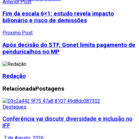
Anterior Post
Fim da escala 6×1: estudo revela impacto
bilionário e risco de demissões
Proximo Post
Após decisão do STF, Gonet limita pagamento de
penduricalhos no MP
Redação
Relacionada
Postagens
Destaques
Conferência vai discutir diversidade e inclusão no
IFF
7 de Agosto, 2026