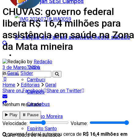
Teatro Firjan SESI Campos
CHUVAS: governo federal
libera R$ 16,4 milhões para
assistência em saúde na Zona
5ª edição do Farraiá acontece neste sábado
da Mata mineira
Cidades
by
Redação
Todos
3 de Março, 2026
in
Geral
,
Slider
0
Cambuci
Home
Editorias
Geral
Share on Facebook
Share on Twitter
Campos
Carapebus
Nenhum resultado
▶️ Play
⏸️ Pause
Cardoso Moreira
Velocidade:
Volume:
Espírito Santo
O governo federal autorizou cerca de
R$ 16,4 milhões em
Ver todos os resultados