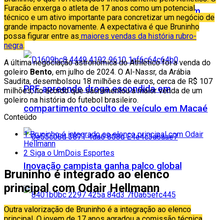
Furacão enxerga o atleta de 17 anos como um potencial
CDL pede solução para a falta de voos em
técnico e um ativo importante para concretizar um negócio de
grande impacto novamente. A expectativa é que Bruninho
Campos
possa figurar entre as
maiores vendas da história rubro-
negra
.
A última negociação astronômica do Athletico foi a venda do
goleiro
Bento
, em julho de 2024. O Al-Nassr, da Arábia
Saudita, desembolsou 18 milhões de euros, cerca de R$ 107
PRF apreende droga escondida em
milhões, no acordo que sacramentou a maior venda de um
goleiro na história do futebol brasileiro.
compartimento oculto de veículo em Macaé
Conteúdo
1
Bruninho é integrado ao elenco principal com Odair
Hellmann
2
Siga o UmDois Esportes
Inovação campista ganha palco global
Bruninho é integrado ao elenco
principal com Odair Hellmann
Outra valorização de Bruninho é a integração ao elenco
principal. O jovem de 17 anos agradou a comissão técnica