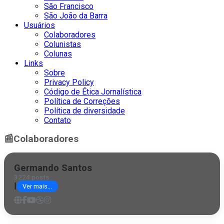
São Francisco
São João da Barra
Usuários
Colaboradores
Colunistas
Colunas
Links
Sobre
Privacy Policy
Código de Ética Jornalística
Política de Correções
Política de diversidade
Contato
📰
Colaboradores
Germando Santos
3224 posts
|
Ver mais...