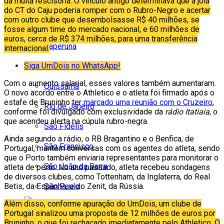
da multa rescisória. O vínculo antigo determinava que a joia
Italva
do CT do Caju poderia romper com o Rubro-Negro e acertar
com outro clube que desembolsasse R$ 40 milhões, se
Itaocara
fosse algum time do mercado nacional, e 60 milhões de
euros, cerca de R$ 374 milhões, para uma transferência
Itaperuna
internacional.
Siga UmDois no WhatsApp!
Macaé
Com o aumento salarial, esses valores também aumentaram.
Quissamã
O novo acordo entre o Athletico e o atleta foi firmado após o
estafe de Bruninho ter
marcado uma reunião com o Cruzeiro
,
Rio de Janeiro
conforme foi divulgado com exclusividade da
rádio Itatiaia
, o
que acendeu alerta na cúpula rubro-negra.
São Fidélis
Ainda segundo a rádio, o RB Bragantino e o Benfica, de
São Francisco
Portugal, mantém conversas com os agentes do atleta, sendo
que o Porto também enviaria representantes para monitorar o
São João da Barra
atleta de perto. No ano passado, atleta recebeu sondagens
de diversos clubes, como Tottenham, da Inglaterra, do Real
São Paulo
Betis, da Espanha, e do Zenit, da Rússia.
Além disso, conforme apuração do UmDois, um clube de
Portugal sinalizou uma proposta de 12 milhões de euros por
Bruninho, o que foi rechaçado imediatamente pelo Athletico. O