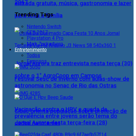
2017
entrada gratuita, música, gastronomia e lazer
Trending Tags
para toda a família
Nintendo Switch
CES 2017
Playstation 4 Pro
Mark Zuckerberg
Entretenimento
Todos
Famosos
Jornal Aurora traz entrevista nesta terça (30)
sobre o 1° AgroCoop em Campos
Festival Sesc de Inverno com aulas-show de
astronomia no Senac de Rio das Ostras
Vacinação contra o HPV e queda da
Cidac orienta população sobre proteção de
prevalência entre jovens serão tema do
Jornal Aurora desta terça-feira (28)
dados na internet