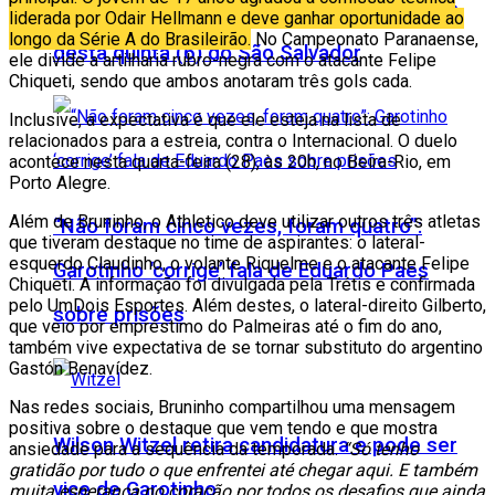
Comércio campista poderá abrir no feriado
liderada por Odair Hellmann e deve ganhar oportunidade ao
longo da Série A do Brasileirão.
No Campeonato Paranaense,
desta quinta (6) do São Salvador
ele divide a artilharia rubro-negra com o atacante Felipe
Chiqueti, sendo que ambos anotaram três gols cada.
Inclusive, a expectativa é que ele esteja na lista de
relacionados para a estreia, contra o Internacional. O duelo
acontece nesta quarta-feira (28), às 20h, no Beira-Rio, em
Porto Alegre.
Além de Bruninho, o Athletico deve utilizar outros três atletas
“Não foram cinco vezes, foram quatro”:
que tiveram destaque no time de aspirantes: o lateral-
esquerdo Claudinho, o volante Riquelme e o atacante Felipe
Garotinho ‘corrige’ fala de Eduardo Paes
Chiqueti. A informação foi divulgada pela Trétis e confirmada
pelo UmDois Esportes. Além destes, o lateral-direito Gilberto,
sobre prisões
que veio por empréstimo do Palmeiras até o fim do ano,
também vive expectativa de se tornar substituto do argentino
Gastón Benavídez.
Nas redes sociais, Bruninho compartilhou uma mensagem
positiva sobre o destaque que vem tendo e que mostra
Wilson Witzel retira candidatura e pode ser
ansiedade para a sequência da temporada.
“Só tenho
gratidão por tudo o que enfrentei até chegar aqui. E também
vice de Garotinho
muita esperança no coração por todos os desafios que ainda