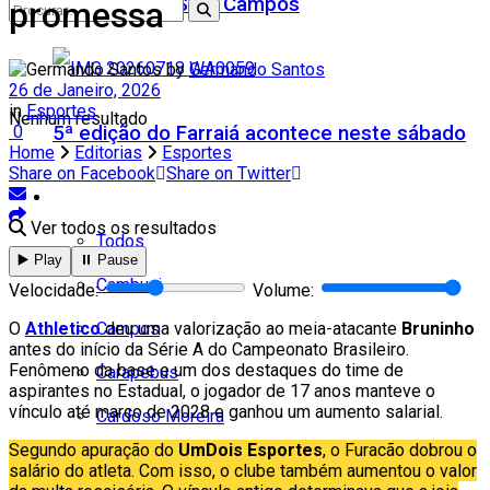
Teatro Firjan SESI Campos
promessa
by
Germando Santos
26 de Janeiro, 2026
in
Esportes
Nenhum resultado
5ª edição do Farraiá acontece neste sábado
0
Home
Editorias
Esportes
Share on Facebook
Share on Twitter
Cidades
Ver todos os resultados
Todos
▶️ Play
⏸️ Pause
Cambuci
Velocidade:
Volume:
Campos
O
Athletico
deu uma valorização ao meia-atacante
Bruninho
antes do início da Série A do Campeonato Brasileiro.
Fenômeno da base e um dos destaques do time de
Carapebus
aspirantes no Estadual, o jogador de 17 anos manteve o
vínculo até março de 2028 e ganhou um aumento salarial.
Cardoso Moreira
Segundo apuração do
UmDois Esportes
, o Furacão dobrou o
Espírito Santo
salário do atleta. Com isso, o clube também aumentou o valor