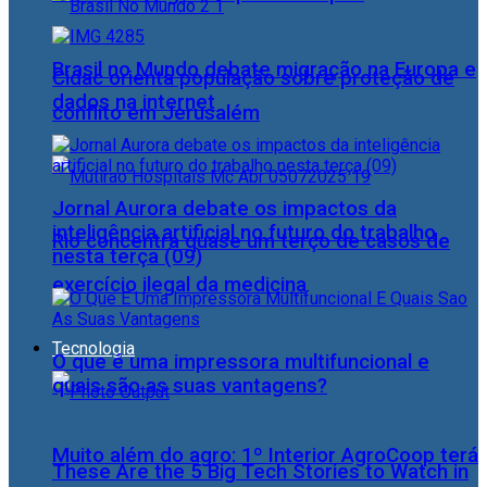
Brasil no Mundo debate migração na Europa e
Cidac orienta população sobre proteção de
dados na internet
conflito em Jerusalém
Jornal Aurora debate os impactos da
inteligência artificial no futuro do trabalho
Rio concentra quase um terço de casos de
nesta terça (09)
exercício ilegal da medicina
Tecnologia
O que é uma impressora multifuncional e
quais são as suas vantagens?
Muito além do agro: 1º Interior AgroCoop terá
These Are the 5 Big Tech Stories to Watch in