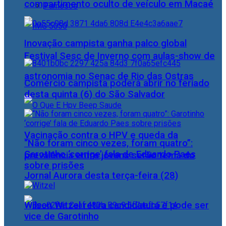
compartimento oculto de veículo em Macaé
Famosos
Inovação campista ganha palco global
Festival Sesc de Inverno com aulas-show de
astronomia no Senac de Rio das Ostras
Comércio campista poderá abrir no feriado
desta quinta (6) do São Salvador
Vacinação contra o HPV e queda da
“Não foram cinco vezes, foram quatro”:
Garotinho ‘corrige’ fala de Eduardo Paes
prevalência entre jovens serão tema do
sobre prisões
Jornal Aurora desta terça-feira (28)
Wilson Witzel retira candidatura e pode ser
vice de Garotinho