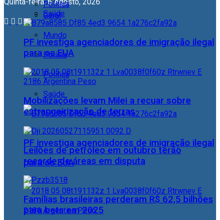
Quinta-feira, 6 Agosto, 2026
Política
Saúde
Geral
Mundo
PF investiga agenciadores de imigração ilegal
para os EUA
Polícia
Política
Saúde
Mobilizações levam Milei a recuar sobre
estrangeirização de terras
PF investiga agenciadores de imigração ilegal
Leilões de petróleo em outubro terão
recorde de áreas em disputa
para os EUA
Famílias brasileiras perderam R$ 62,5 bilhões
para bets em 2025