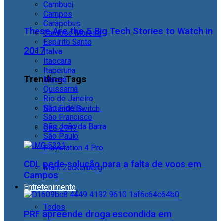
Cambuci
Campos
Carapebus
These Are the 5 Big Tech Stories to Watch in
Cardoso Moreira
Espírito Santo
2017
Italva
Itaocara
Itaperuna
Trending Tags
Macaé
Quissamã
Rio de Janeiro
São Fidélis
Nintendo Switch
São Francisco
São João da Barra
CES 2017
São Paulo
Playstation 4 Pro
CDL pede solução para a falta de voos em
Mark Zuckerberg
Campos
Entretenimento
Todos
PRF apreende droga escondida em