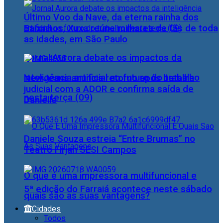
Último Voo da Nave, da eterna rainha dos
Baixinhos, Xuxa reúne milhares de fãs de toda
as idades, em São Paulo
Jornal Aurora debate os impactos da
inteligência artificial no futuro do trabalho
NewJeans anuncia retorno após batalha
judicial com a ADOR e confirma saída de
nesta terça (09)
Danielle
Daniele Souza estreia “Entre Brumas” no
Teatro Firjan SESI Campos
O que é uma impressora multifuncional e
5ª edição do Farraiá acontece neste sábado
quais são as suas vantagens?
Cidades
Todos