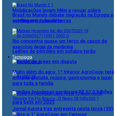
Mobilizações levam Milei a recuar sobre
Brasil no Mundo debate migração na Europa e
estrangeirização de terras
conflito em Jerusalém
Rio concentra quase um terço de casos de
exercício ilegal da medicina
Leilões de petróleo em outubro terão
Tecnologia
recorde de áreas em disputa
Muito além do agro: 1º Interior AgroCoop terá
entrada gratuita, música, gastronomia e lazer
para toda a família
Famílias brasileiras perderam R$ 62,5 bilhões
para bets em 2025
Jornal Aurora traz entrevista nesta terça (30)
sobre o 1° AgroCoop em Campos