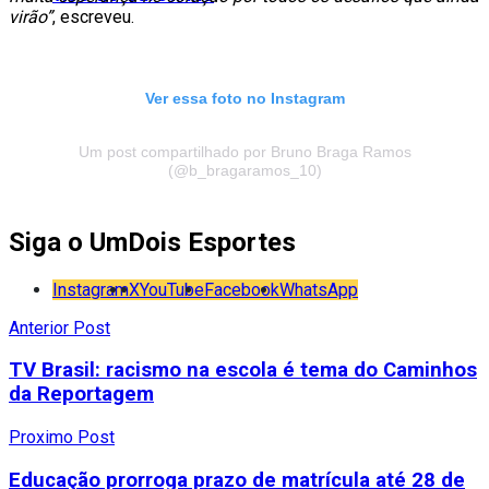
virão”
, escreveu.
Ver essa foto no Instagram
Um post compartilhado por Bruno Braga Ramos
(@b_bragaramos_10)
Siga o UmDois Esportes
Instagram
X
YouTube
Facebook
WhatsApp
Anterior Post
TV Brasil: racismo na escola é tema do Caminhos
da Reportagem
Proximo Post
Educação prorroga prazo de matrícula até 28 de