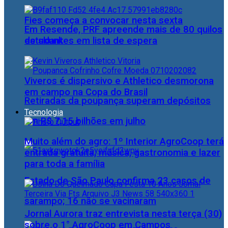
Fies começa a convocar nesta sexta
Em Resende, PRF apreende mais de 80 quilos
estudantes em lista de espera
de skunk
Viveros é dispersivo e Athletico desmorona
em campo na Copa do Brasil
Retiradas da poupança superam depósitos
Tecnologia
em R$ 7,15 bilhões em julho
Muito além do agro: 1º Interior AgroCoop terá
entrada gratuita, música, gastronomia e lazer
para toda a família
Estado de São Paulo confirma 23 casos de
sarampo; 16 não se vacinaram
Jornal Aurora traz entrevista nesta terça (30)
sobre o 1° AgroCoop em Campos