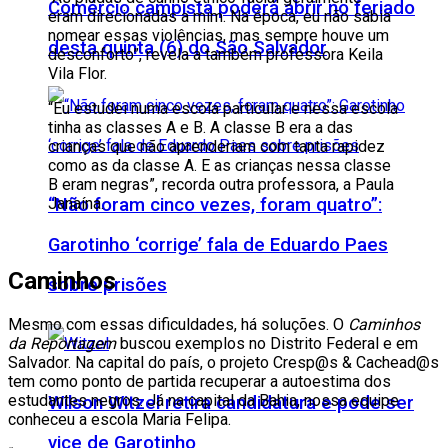
Comércio campista poderá abrir no feriado
eram direcionadas a mim. Na época, eu não sabia
nomear essas violências, mas sempre houve um
desta quinta (6) do São Salvador
desconforto”, revela a também professora Keila
Vila Flor.
“Eu estudei numa escola particular e nessa escola
tinha as classes A e B. A classe B era a das
crianças que não aprenderiam com tanta rapidez
como as da classe A. E as crianças nessa classe
B eram negras”, recorda outra professora, a Paula
Janaína.
“Não foram cinco vezes, foram quatro”:
Garotinho ‘corrige’ fala de Eduardo Paes
Caminhos
sobre prisões
Mesmo com essas dificuldades, há soluções. O
Caminhos
da Reportagem
buscou exemplos no Distrito Federal e em
Salvador. Na capital do país, o projeto Cresp@s & Cachead@s
tem como ponto de partida recuperar a autoestima dos
estudantes negros. Já na capital da Bahia, nossa equipe
Wilson Witzel retira candidatura e pode ser
conheceu a escola Maria Felipa.
vice de Garotinho