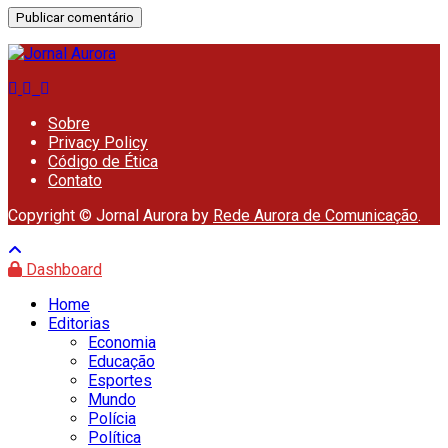
Sobre
Privacy Policy
Código de Ética
Contato
Copyright © Jornal Aurora by
Rede Aurora de Comunicação
.
Dashboard
Home
Editorias
Economia
Educação
Esportes
Mundo
Polícia
Política