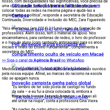
nosso, com desigualdades tão significativas, você precisa de
CDL pede solução para a falta de voos em
uma coordenação forte do Ministério da Educação para
colocar todas as redes na mesma página e ajudá-las a
implementar a política”, responde a secretária de Educação
Campos
Continuada, Diversidade e Inclusão do MEC, Zara Figueiredo.
“Nós ofertamos (em 2024) 215 mil vagas de formação de
professores. Além disso, tem o material de apoio. Nós
encaminhamos, para centenas de redes, o livro do professor
e o livro do aluno (com conteúdo antirracista) para os anos
PRF apreende droga escondida em
iniciais e finais do Ensino Fundamental”, complementa a
secretária do MEC.
compartimento oculto de veículo em Macaé
>> Siga o canal da
Agência Brasil
no WhatsApp
Medidas importantes, na avaliação de especialistas ouvidos
pela nossa equipe. Afinal, as marcas do racismo na escola
não se apagam nunca.
Inovação campista ganha palco global
“Eu lembro de ter sido posta de castigo no fundo
da sala – e eu fui a única colocada lá, embora a
turma toda tivesse fazendo bagunça – e fiquei ali
até urinar na roupa”, conta a professora Gina Vieira.
“As piadas de cunho étnico-racial geralmente