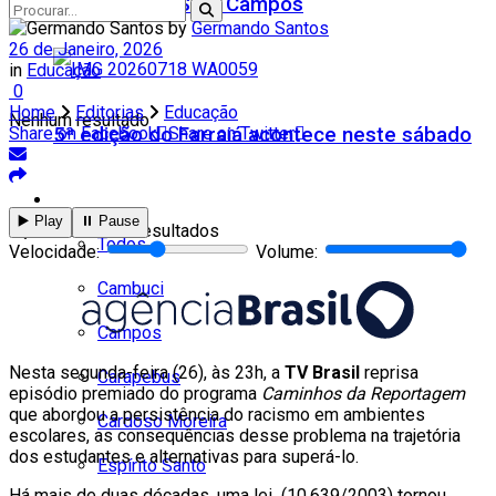
Teatro Firjan SESI Campos
by
Germando Santos
26 de Janeiro, 2026
in
Educação
0
Home
Editorias
Educação
Nenhum resultado
5ª edição do Farraiá acontece neste sábado
Share on Facebook
Share on Twitter
Cidades
▶️ Play
⏸️ Pause
Ver todos os resultados
Todos
Velocidade:
Volume:
Cambuci
Campos
Nesta segunda-feira (26), às 23h, a
TV Brasil
reprisa
Carapebus
episódio premiado do programa
Caminhos da Reportagem
que abordou a persistência do racismo em ambientes
Cardoso Moreira
escolares, as consequências desse problema na trajetória
dos estudantes e alternativas para superá-lo.
Espírito Santo
Há mais de duas décadas, uma lei (10.639/2003) tornou