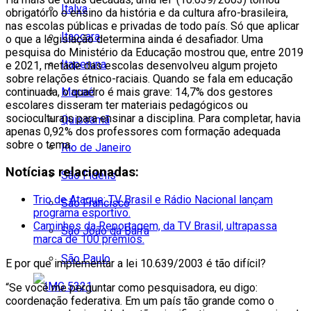
Italva
obrigatório o ensino da história e da cultura afro-brasileira,
nas escolas públicas e privadas de todo país. Só que aplicar
Itaocara
o que a legislação determina ainda é desafiador. Uma
pesquisa do Ministério da Educação mostrou que, entre 2019
Itaperuna
e 2021, metade das escolas desenvolveu algum projeto
sobre relações étnico-raciais. Quando se fala em educação
Macaé
continuada, o quadro é mais grave: 14,7% dos gestores
escolares disseram ter materiais pedagógicos ou
socioculturais para ensinar a disciplina. Para completar, havia
Quissamã
apenas 0,92% dos professores com formação adequada
sobre o tema.
Rio de Janeiro
Notícias relacionadas:
São Fidélis
Trio de Ataque: TV Brasil e Rádio Nacional lançam
São Francisco
programa esportivo.
Caminhos da Reportagem, da TV Brasil, ultrapassa
São João da Barra
marca de 100 prêmios.
São Paulo
E por que implementar a lei 10.639/2003 é tão difícil?
“Se você me perguntar como pesquisadora, eu digo:
coordenação federativa. Em um país tão grande como o