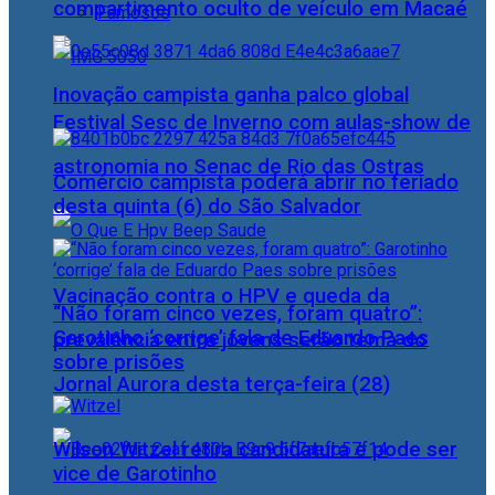
compartimento oculto de veículo em Macaé
Famosos
Inovação campista ganha palco global
Festival Sesc de Inverno com aulas-show de
astronomia no Senac de Rio das Ostras
Comércio campista poderá abrir no feriado
desta quinta (6) do São Salvador
Vacinação contra o HPV e queda da
“Não foram cinco vezes, foram quatro”:
Garotinho ‘corrige’ fala de Eduardo Paes
prevalência entre jovens serão tema do
sobre prisões
Jornal Aurora desta terça-feira (28)
Wilson Witzel retira candidatura e pode ser
vice de Garotinho