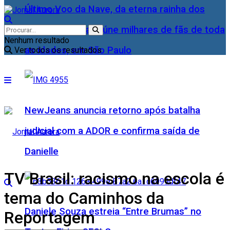
Último Voo da Nave, da eterna rainha dos
Baixinhos, Xuxa reúne milhares de fãs de toda
Nenhum resultado
as idades, em São Paulo
Ver todos os resultados
NewJeans anuncia retorno após batalha
judicial com a ADOR e confirma saída de
Danielle
TV Brasil: racismo na escola é
tema do Caminhos da
Daniele Souza estreia “Entre Brumas” no
Reportagem