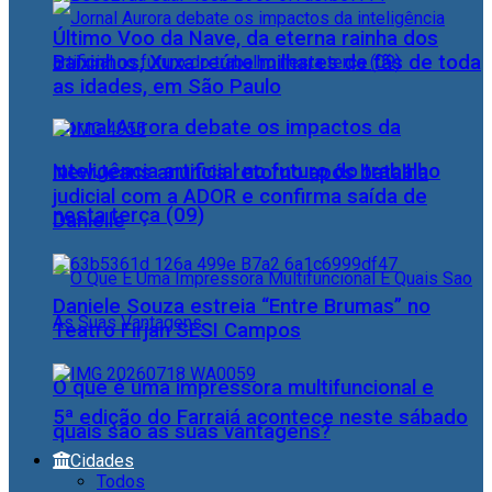
Último Voo da Nave, da eterna rainha dos
Baixinhos, Xuxa reúne milhares de fãs de toda
as idades, em São Paulo
Jornal Aurora debate os impactos da
inteligência artificial no futuro do trabalho
NewJeans anuncia retorno após batalha
judicial com a ADOR e confirma saída de
nesta terça (09)
Danielle
Daniele Souza estreia “Entre Brumas” no
Teatro Firjan SESI Campos
O que é uma impressora multifuncional e
5ª edição do Farraiá acontece neste sábado
quais são as suas vantagens?
Cidades
Todos