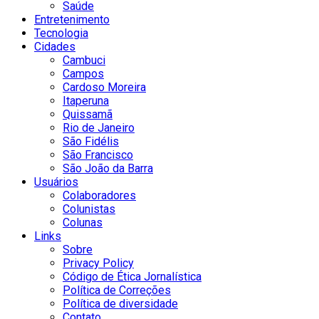
Saúde
Entretenimento
Tecnologia
Cidades
Cambuci
Campos
Cardoso Moreira
Itaperuna
Quissamã
Rio de Janeiro
São Fidélis
São Francisco
São João da Barra
Usuários
Colaboradores
Colunistas
Colunas
Links
Sobre
Privacy Policy
Código de Ética Jornalística
Política de Correções
Política de diversidade
Contato