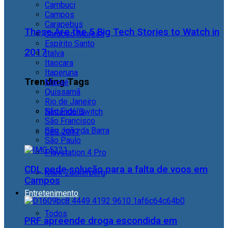
Cambuci
Campos
Carapebus
These Are the 5 Big Tech Stories to Watch in
Cardoso Moreira
Espírito Santo
2017
Italva
Itaocara
Itaperuna
Trending Tags
Macaé
Quissamã
Rio de Janeiro
São Fidélis
Nintendo Switch
São Francisco
São João da Barra
CES 2017
São Paulo
Playstation 4 Pro
CDL pede solução para a falta de voos em
Mark Zuckerberg
Campos
Entretenimento
Todos
PRF apreende droga escondida em