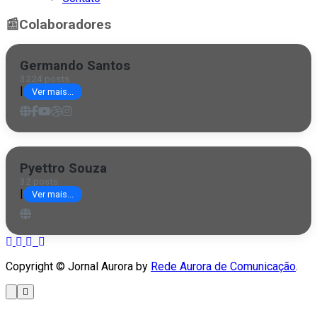
📰
Colaboradores
Germando Santos
3224 posts
|
Ver mais...
Pyettro Souza
32 posts
|
Ver mais...
Copyright © Jornal Aurora by
Rede Aurora de Comunicação
.