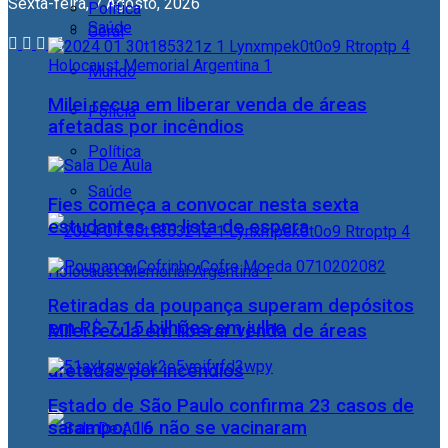
Sexta-feira, 7 Agosto, 2026
Política
Saúde
Geral
Mundo
Milei recua em liberar venda de áreas
Polícia
afetadas por incêndios
Política
Saúde
Fies começa a convocar nesta sexta
estudantes em lista de espera
Retiradas da poupança superam depósitos
em R$ 7,15 bilhões em julho
Milei recua em liberar venda de áreas
afetadas por incêndios
Estado de São Paulo confirma 23 casos de
sarampo; 16 não se vacinaram