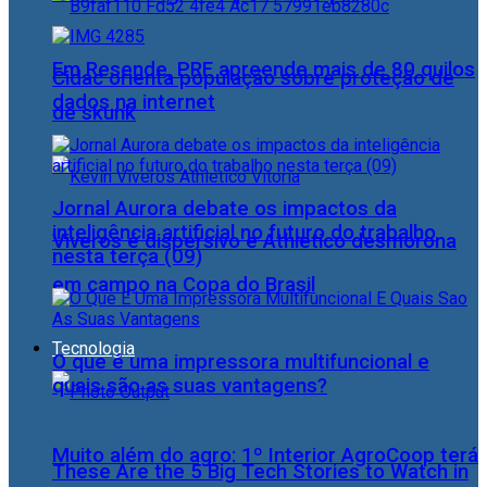
Em Resende, PRF apreende mais de 80 quilos
Cidac orienta população sobre proteção de
dados na internet
de skunk
Jornal Aurora debate os impactos da
inteligência artificial no futuro do trabalho
Viveros é dispersivo e Athletico desmorona
nesta terça (09)
em campo na Copa do Brasil
Tecnologia
O que é uma impressora multifuncional e
quais são as suas vantagens?
Muito além do agro: 1º Interior AgroCoop terá
These Are the 5 Big Tech Stories to Watch in