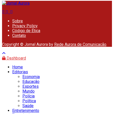
Sobre
Privacy Policy
Código de Ética
Contato
Copyright © Jornal Aurora by
Rede Aurora de Comunicação
.
Dashboard
Home
Editorias
Economia
Educação
Esportes
Mundo
Polícia
Política
Saúde
Entretenimento