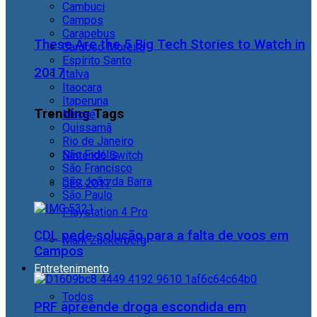
Cambuci
Campos
Carapebus
These Are the 5 Big Tech Stories to Watch in
Cardoso Moreira
Espírito Santo
2017
Italva
Itaocara
Itaperuna
Trending Tags
Macaé
Quissamã
Rio de Janeiro
São Fidélis
Nintendo Switch
São Francisco
São João da Barra
CES 2017
São Paulo
Playstation 4 Pro
CDL pede solução para a falta de voos em
Mark Zuckerberg
Campos
Entretenimento
Todos
PRF apreende droga escondida em