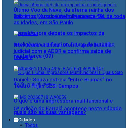
Último Voo da Nave, da eterna rainha dos
Baixinhos, Xuxa reúne milhares de fãs de toda
as idades, em São Paulo
Jornal Aurora debate os impactos da
inteligência artificial no futuro do trabalho
NewJeans anuncia retorno após batalha
judicial com a ADOR e confirma saída de
nesta terça (09)
Danielle
Daniele Souza estreia “Entre Brumas” no
Teatro Firjan SESI Campos
O que é uma impressora multifuncional e
5ª edição do Farraiá acontece neste sábado
quais são as suas vantagens?
Cidades
Todos