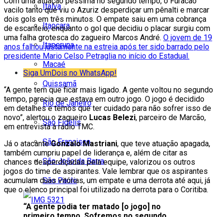
Com uma atuação péssima no segundo tempo, o Furacão
Italva
vacilo tanto que viu o Azuriz desperdiçar um pênalti e marcar
dois gols em três minutos. O empate saiu em uma cobrança
Itaocara
de escanteio, enquanto o gol que decidiu o placar surgiu com
uma falha grotesca do zagueiro Marcos André.
O jovem de 19
Itaperuna
anos falhou justamente na estreia após ter sido barrado pelo
presidente Mario Celso Petraglia no início do Estadual.
Macaé
Siga UmDois no WhatsApp!
Quissamã
“A gente tem que ficar mais ligado. A gente voltou no segundo
tempo, parecia que estava em outro jogo. O jogo é decidido
Rio de Janeiro
em detalhes e temos que ter cuidado para não sofrer isso de
novo”, alertou o zagueiro
Lucas Belezi
, parceiro de Marcão,
São Fidélis
em entrevista à rádio TMC.
São Francisco
Já o atacante
Gonzalo Mastriani
, que teve atuação apagada,
também cumpriu papel de liderança e, além de citar as
São João da Barra
chances desperdiçadas pela equipe, valorizou os outros
jogos do time de aspirantes. Vale lembrar que os aspirantes
São Paulo
acumulam duas vitórias, um empate e uma derrota até aqui, já
que o elenco principal foi utilizado na derrota para o Coritiba.
“A gente podia ter matado [o jogo] no
primeiro tempo. Sofremos no segundo