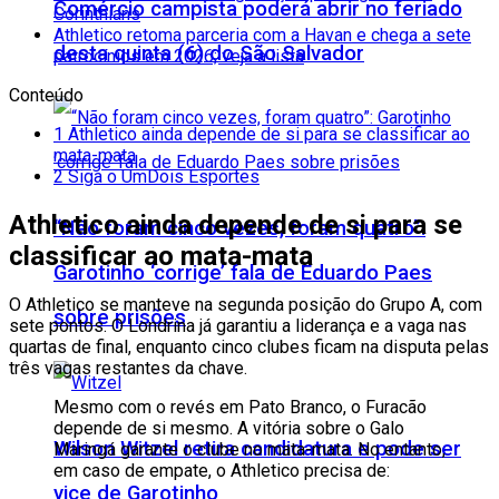
Comércio campista poderá abrir no feriado
Corinthians
Athletico retoma parceria com a Havan e chega a sete
desta quinta (6) do São Salvador
patrocínios em 2026; veja a lista
Conteúdo
1
Athletico ainda depende de si para se classificar ao
mata-mata
2
Siga o UmDois Esportes
Athletico ainda depende de si para se
“Não foram cinco vezes, foram quatro”:
classificar ao mata-mata
Garotinho ‘corrige’ fala de Eduardo Paes
O Athletico se manteve na segunda posição do Grupo A, com
sobre prisões
sete pontos. O Londrina já garantiu a liderança e a vaga nas
quartas de final, enquanto cinco clubes ficam na disputa pelas
três vagas restantes da chave.
Mesmo com o revés em Pato Branco, o Furacão
depende de si mesmo. A vitória sobre o Galo
Wilson Witzel retira candidatura e pode ser
Maringá garante o clube no mata-mata. No entanto,
em caso de empate, o Athletico precisa de:
vice de Garotinho