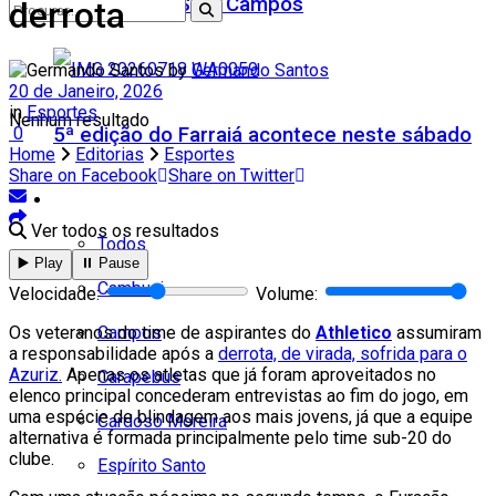
Teatro Firjan SESI Campos
derrota
by
Germando Santos
20 de Janeiro, 2026
in
Esportes
Nenhum resultado
5ª edição do Farraiá acontece neste sábado
0
Home
Editorias
Esportes
Share on Facebook
Share on Twitter
Cidades
Ver todos os resultados
Todos
▶️ Play
⏸️ Pause
Cambuci
Velocidade:
Volume:
Campos
Os veteranos do time de aspirantes do
Athletico
assumiram
a responsabilidade após a
derrota, de virada, sofrida para o
Azuriz.
Apenas os atletas que já foram aproveitados no
Carapebus
elenco principal concederam entrevistas ao fim do jogo, em
uma espécie de blindagem aos mais jovens, já que a equipe
Cardoso Moreira
alternativa é formada principalmente pelo time sub-20 do
clube.
Espírito Santo