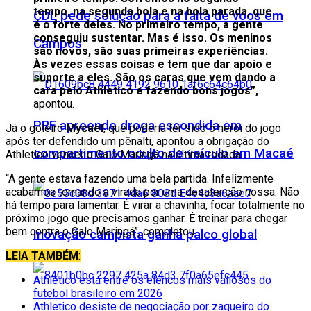
tempo, na segunda bola e na bola parada, que
CDL pede solução para a falta de voos em
é o forte deles. No primeiro tempo, a gente
conseguiu sustentar. Mas é isso. Os meninos
Campos
são novos, são suas primeiras experiências.
Às vezes essas coisas e tem que dar apoio e
suporte a eles. São os caras que vem dando a
cara pelo Athletico e fazendo bons jogos”,
apontou.
PRF apreende droga escondida em
Já o goleiro
Mycael
, que poderia ter sido o herói do jogo
após ter defendido um pênalti, apontou a obrigação do
compartimento oculto de veículo em Macaé
Athletico vencer o Galo Maringá na última rodada.
“A gente estava fazendo uma bela partida. Infelizmente
acabamos tomando a virada por uma desatenção nossa. Não
há tempo para lamentar. É virar a chavinha, focar totalmente no
próximo jogo que precisamos ganhar. É treinar para chegar
bem contra o Galo Maringá”, completou.
Inovação campista ganha palco global
LEIA TAMBÉM
:
Athletico está entre os elencos mais valiosos do
futebol brasileiro em 2026
Athletico desiste de negociação por zagueiro do