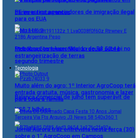
Pix amplia participação nos pagamentos em
PF investiga agenciadores de imigração ilegal
bares e restaurantes
para os EUA
Petrobras tem lucro líquido de R$ 52,4 bi no
Mobilizações levam Milei a recuar sobre
estrangeirização de terras
segundo trimestre
Tecnologia
Muito além do agro: 1º Interior AgroCoop terá
entrada gratuita, música, gastronomia e lazer
Balança comercial de julho tem superávit de
para toda a família
US$ 7 bilhões
Jornal Aurora traz entrevista nesta terça (30)
sobre o 1° AgroCoop em Campos