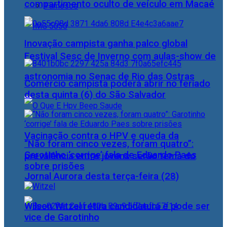
compartimento oculto de veículo em Macaé
Famosos
Inovação campista ganha palco global
Festival Sesc de Inverno com aulas-show de
astronomia no Senac de Rio das Ostras
Comércio campista poderá abrir no feriado
desta quinta (6) do São Salvador
Vacinação contra o HPV e queda da
“Não foram cinco vezes, foram quatro”:
Garotinho ‘corrige’ fala de Eduardo Paes
prevalência entre jovens serão tema do
sobre prisões
Jornal Aurora desta terça-feira (28)
Wilson Witzel retira candidatura e pode ser
vice de Garotinho