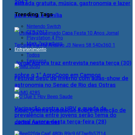
2017
entrada gratuita, música, gastronomia e lazer
Trending Tags
para toda a família
Nintendo Switch
CES 2017
Playstation 4 Pro
Mark Zuckerberg
Entretenimento
Todos
Famosos
Jornal Aurora traz entrevista nesta terça (30)
sobre o 1° AgroCoop em Campos
Festival Sesc de Inverno com aulas-show de
astronomia no Senac de Rio das Ostras
Vacinação contra o HPV e queda da
Cidac orienta população sobre proteção de
prevalência entre jovens serão tema do
Jornal Aurora desta terça-feira (28)
dados na internet