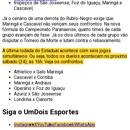
tropeços de São Joseense, Foz do Iguaçu, Maringá e
Cascavel;
Já o cenário de uma derrota do Rubro-Negro exige que
Maringá e Cascavel não vençam seus confrontos. Na nova
fórmula do Campeonato Paranaense, quatro times de cada
grupo avançam de fase. Já os dois últimos de cada grupo vão
disputar o Torneio da Morte e lutam contra o rebaixamento.
A última rodada do Estadual acontece com seis jogos
simultâneos. Ou seja, todos os duelos acontecem no proximo
sábado (24), às 16h. Veja os confrontos:
Athletico x Galo Maringá
Cascavel x Coritiba
Maringá x Andraus
Operário x Foz do Iguaçu
Azuriz x São Joseense
Londrina x Cianorte
Siga o UmDois Esportes
Instagram
X
YouTube
Facebook
WhatsApp