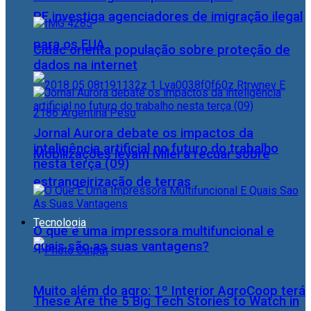
PF investiga agenciadores de imigração ilegal
para os EUA
Cidac orienta população sobre proteção de
dados na internet
Jornal Aurora debate os impactos da
inteligência artificial no futuro do trabalho
Mobilizações levam Milei a recuar sobre
nesta terça (09)
estrangeirização de terras
Tecnologia
O que é uma impressora multifuncional e
quais são as suas vantagens?
Muito além do agro: 1º Interior AgroCoop terá
These Are the 5 Big Tech Stories to Watch in