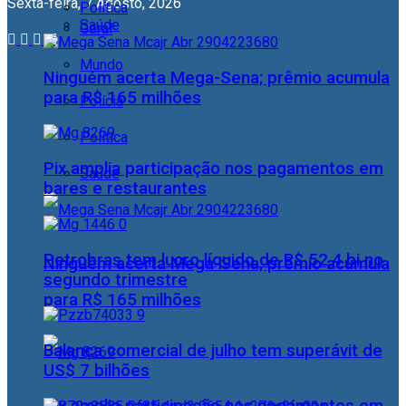
Sexta-feira, 7 Agosto, 2026
Política
Saúde
Geral
Mundo
Ninguém acerta Mega-Sena; prêmio acumula
para R$ 165 milhões
Polícia
Política
Pix amplia participação nos pagamentos em
Saúde
bares e restaurantes
Petrobras tem lucro líquido de R$ 52,4 bi no
Ninguém acerta Mega-Sena; prêmio acumula
segundo trimestre
para R$ 165 milhões
Balança comercial de julho tem superávit de
US$ 7 bilhões