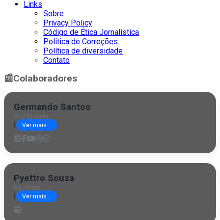
Links
Sobre
Privacy Policy
Código de Ética Jornalística
Política de Correções
Política de diversidade
Contato
📰
Colaboradores
Germando Santos
3224 posts
|
Ver mais...
Pyettro Souza
32 posts
|
Ver mais...