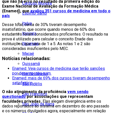
que não há erro no resultado da primeira edição do
Cardoso Moreira
Exame Nacional de Avaliação da Formação Médica
(Enamed), que
avaliou 351 cursos de medicina em todo o
Espírito Santo
país
Italva
Desse total, cerca de 30% tiveram desempenho
insatisfatório, que ocorre quando menos de 60% dos
Itaocara
estudantes foram considerados proficientes. O resultado na
prova é utilizado para calcular o conceito Enade das
Itaperuna
instituições, que varia de 1 a 5. As notas 1 e 2 são
consideradas insuficientes pelo MEC.
Macaé
Notícias relacionadas:
Quissamã
Enamed: Veja cursos de medicina que terão sanções
por desempenho ruim.
Rio de Janeiro
Enamed: mais de 69% dos cursos tiveram desempenho
satisfatório.
São Fidélis
O não atingimento da proficiência
vem sendo
São Francisco
questionado
por associações que representam
faculdades privadas.
Elas alegam divergência entre os
São João da Barra
dados reportados ao sistema em dezembro do ano passado
e os números divulgados agora, especialmente em relação