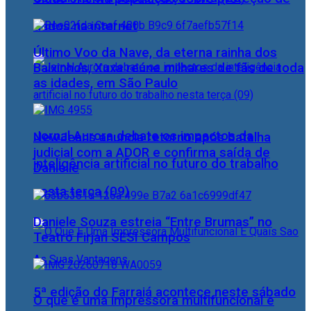
dados na internet
Último Voo da Nave, da eterna rainha dos
Baixinhos, Xuxa reúne milhares de fãs de toda
as idades, em São Paulo
Jornal Aurora debate os impactos da
NewJeans anuncia retorno após batalha
judicial com a ADOR e confirma saída de
inteligência artificial no futuro do trabalho
Danielle
nesta terça (09)
Daniele Souza estreia “Entre Brumas” no
Teatro Firjan SESI Campos
5ª edição do Farraiá acontece neste sábado
O que é uma impressora multifuncional e