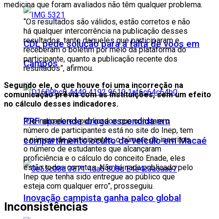
medicina que foram avaliados não têm qualquer problema.
“Os resultados são válidos, estão corretos e não
há qualquer intercorrência na publicação desses
resultados, tanto daqueles que participaram e
CDL pede solução para a falta de voos em
receberam o boletim por meio da plataforma do
participante, quanto a publicação recente dos
Campos
resultados”, afirmou.
Segundo ele, o que houve foi uma incorreção na
comunicação prévia com as instituições, sem um efeito
no cálculo desses indicadores.
PRF apreende droga escondida em
“Os indicadores publicados que constam o
número de participantes está no site do Inep, tem
o número de participantes, o número de inscritos,
compartimento oculto de veículo em Macaé
o número de estudantes que alcançaram
proficiência e o cálculo do conceito Enade, eles
estão todos corretos. Não há nada publicado pelo
Inep que tenha sido entregue ao público que
esteja com qualquer erro”, prosseguiu.
Inovação campista ganha palco global
Inconsistências