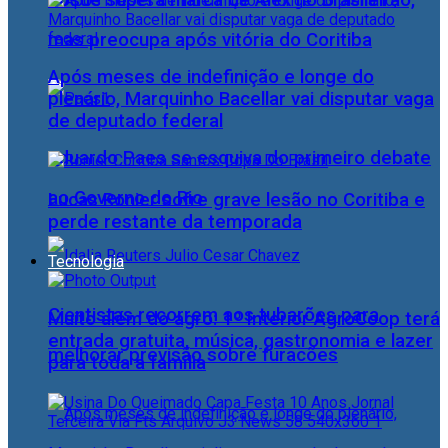
Josué supera marca de Alex no Brasileirão,
mas preocupa após vitória do Coritiba
Após meses de indefinição e longe do
plenário, Marquinho Bacellar vai disputar vaga
de deputado federal
Eduardo Paes se esquiva do primeiro debate
ao Governo do Rio
Lucas Ronier sofre grave lesão no Coritiba e
perde restante da temporada
Tecnologia
Cientistas recorrem aos tubarões para
Muito além do agro: 1º Interior AgroCoop terá
entrada gratuita, música, gastronomia e lazer
melhorar previsão sobre furacões
para toda a família