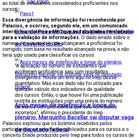
São Paulo
ao total de estudantes considerados proficientes nos
cursos.
Essa divergência de informação foi reconhecida por
Palacios, e ocorreu, segundo ele, em um comunicado
Eduardo Paes se esquiva do primeiro debate
interno via sistema
eMEC
que as faculdades têm acesso
para a validação de informações.
O dado errado sobre o
número de estudantes que alcançaram a proficiência foi
ao Governo do Rio
corrigido, com base no resultado alcançado na prova, e não
teria sido usado para classificar os cursos.
“A aplicação do número de estudantes que
acolheram proficiência saiu com resultados
divergentes. Houve um erro aqui no Inep desse
quantitativo. Mas esse dado não foi utilizado para
qualquer cálculo dos indicadores de qualidade
dos cursos. Então, o que houve foi uma publicação
restrita às instituições com uma prévia do número
Após meses de indefinição e longe do
de alunos com proficiência que saiu com dados
incorretos”, afirmou o presidente do Inep.
plenário, Marquinho Bacellar vai disputar vaga
Palacios explicou que os boletins recebidos pelos
participantes, os resultados publicados para os cursos e o
de deputado federal
conceito Enade produzido pelo Inep para todos os cursos de