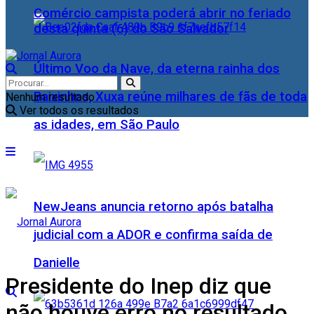
Comércio campista poderá abrir no feriado
desta quinta (6) do São Salvador
Último Voo da Nave, da eterna rainha dos
Baixinhos, Xuxa reúne milhares de fãs de toda
Nenhum resultado
Ver todos os resultados
as idades, em São Paulo
NewJeans anuncia retorno após batalha
judicial com a ADOR e confirma saída de
Danielle
Presidente do Inep diz que
não houve erro no resultado