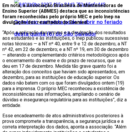
Em nota, a Associação Brasileira de Mantenedoras de
Ensino Superior (ABMES) destaca que as inconsistências
foram reconhecidas pelo próprio MEC e pelo Inep na
Comércio campista poderá abrir no feriado
divulgação dos resultados do Enamed.
“Após a aplicação das provas e a divulgação dos resultados
desta quinta (6) do São Salvador
aos estudantes e às instituições, o Inep publicou sucessivas
notas técnicas — a NT nº 40, entre 9 e 12 de dezembro; a NT
nº 42, em 22 de dezembro; e a NT nº 19, em 30 de dezembro
— alterando e complementando critérios metodológicos após
o encerramento do exame e do prazo de recursos, que se
deu em 17 de dezembro. Medida tão grave quanto foi a
alteração dos conceitos que haviam sido apresentados, em
dezembro, para as instituições de educação superior. Os
dados não batem com os que foram divulgados ontem (19)
para a imprensa. O próprio MEC reconheceu a existência de
inconsistências nas informações, ampliando o cenário de
dúvidas e insegurança regulatória para as instituições”, diz a
entidade.
Esse encadeamento de atos administrativos posteriores à
prova compromete a transparência, a segurança jurídica e a
correta interpretação dos dados, aponta a associação. “Além