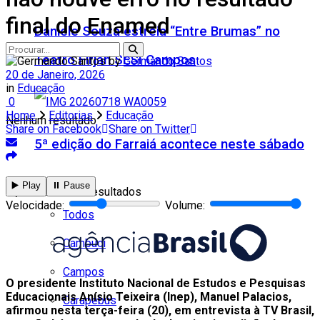
final do Enamed
Daniele Souza estreia “Entre Brumas” no
Teatro Firjan SESI Campos
by
Germando Santos
20 de Janeiro, 2026
in
Educação
0
Home
Editorias
Educação
Nenhum resultado
Share on Facebook
Share on Twitter
5ª edição do Farraiá acontece neste sábado
Cidades
▶️ Play
⏸️ Pause
Ver todos os resultados
Velocidade:
Volume:
Todos
Cambuci
Campos
O presidente Instituto Nacional de Estudos e Pesquisas
Educacionais Anísio Teixeira (Inep), Manuel Palacios,
Carapebus
afirmou nesta terça-feira (20), em entrevista à TV Brasil,