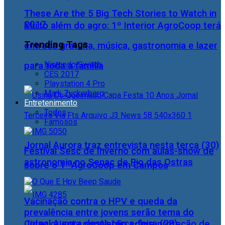
These Are the 5 Big Tech Stories to Watch in
2017
Muito além do agro: 1º Interior AgroCoop terá
Trending Tags
entrada gratuita, música, gastronomia e lazer
Nintendo Switch
para toda a família
CES 2017
Playstation 4 Pro
Mark Zuckerberg
Entretenimento
Todos
Famosos
Jornal Aurora traz entrevista nesta terça (30)
Festival Sesc de Inverno com aulas-show de
astronomia no Senac de Rio das Ostras
sobre o 1° AgroCoop em Campos
Vacinação contra o HPV e queda da
prevalência entre jovens serão tema do
Jornal Aurora desta terça-feira (28)
Cidac orienta população sobre proteção de