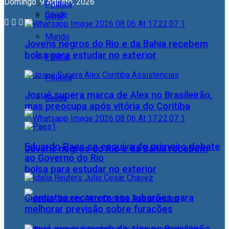
Domingo, 9 Agosto, 2026
Política
Saúde
Geral
Mundo
Jovens negros do Rio e da Bahia recebem
bolsa para estudar no exterior
Polícia
Política
Josué supera marca de Alex no Brasileirão,
Saúde
mas preocupa após vitória do Coritiba
Eduardo Paes se esquiva do primeiro debate
Jovens negros do Rio e da Bahia recebem
ao Governo do Rio
bolsa para estudar no exterior
Cientistas recorrem aos tubarões para
melhorar previsão sobre furacões