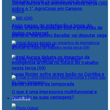
Jornal Aurora traz entrevista nesta terça (30)
sobre o 1° AgroCoop em Campos
Após meses de indefinição e longe do
Cidac orienta população sobre proteção de
dados na internet
plenário, Marquinho Bacellar vai disputar vaga
de deputado federal
Jornal Aurora debate os impactos da
inteligência artificial no futuro do trabalho
nesta terça (09)
Lucas Ronier sofre grave lesão no Coritiba e
perde restante da temporada
O que é uma impressora multifuncional e
quais são as suas vantagens?
Tecnologia