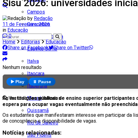
Sisu 2026: universidades inici
Campos
by
Redação
11 de Fevereiro, 2026
Carapebus
in
Educação
0
Cardoso Moreira
Home
Editorias
Educação
Share on Facebook
Share on Twitter
Espírito Santo
Italva
Nenhum resultado
Itaocara
▶️ Play
⏸️ Pause
Itaperuna
As instituições públicas de ensino superior participantes
Ver todos os resultados
Macaé
espera para ocupar vagas eventualmente não preenchidas
Quissamã
Os estudantes que manifestaram interesse em participar da l
de concorrência e disponibilidade de vagas.
Rio de Janeiro
Notícias relacionadas:
São Fidélis