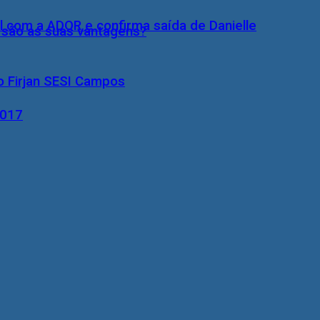
l com a ADOR e confirma saída de Danielle
s são as suas vantagens?
o Firjan SESI Campos
2017