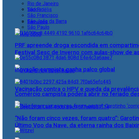
Rio de Janeiro
Todos
São Fidélis
São Francisco
São João da Barra
Famosos
São Paulo
PRF apreende droga escondida em compartime
Festival Sesc de Inverno com aulas-show de a
Inovação campista ganha palco global
Vacinação contra o HPV e queda da prevalência
Comércio campista poderá abrir no feriado des
“Não foram cinco vezes, foram quatro”: Garotin
Último Voo da Nave, da eterna rainha dos Baix