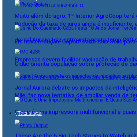
Muito além do agro: 1º Interior AgroCoop terá 
Redução da taxa de juros ainda é insuficiente,
Jornal Aurora traz entrevista nesta terça (3
Em nova redução, Copom baixa taxa Selic para
Empresas devem facilitar vacinação de trabal
Cidac orienta população sobre proteção de da
Jornal Aurora debate os impactos da inteligênci
Milei faz nova tentativa de ampliar venda de te
O que é uma impressora multifuncional e quai
Tecnologia
These Are the 5 Big Tech Stories to Watch in 