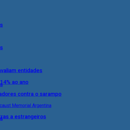
ís
ís
 avaliam entidades
 14% ao ano
ís
hadores contra o sarampo
rras a estrangeiros
ís