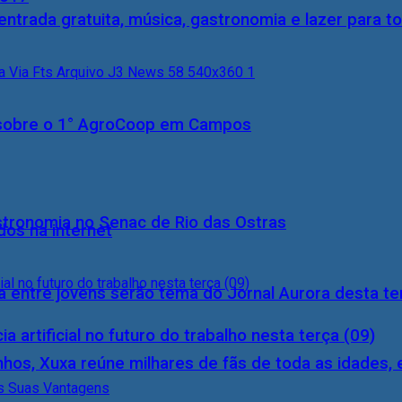
entrada gratuita, música, gastronomia e lazer para to
0) sobre o 1° AgroCoop em Campos
stronomia no Senac de Rio das Ostras
dos na internet
 entre jovens serão tema do Jornal Aurora desta ter
a artificial no futuro do trabalho nesta terça (09)
inhos, Xuxa reúne milhares de fãs de toda as idades,