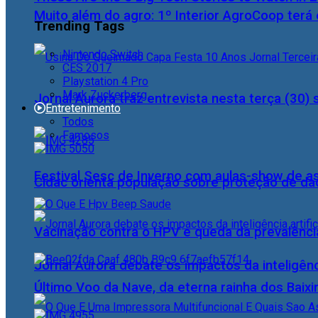
Muito além do agro: 1º Interior AgroCoop terá 
Trending Tags
Nintendo Switch
CES 2017
Playstation 4 Pro
Mark Zuckerberg
Jornal Aurora traz entrevista nesta terça (3
Entretenimento
Todos
Famosos
Festival Sesc de Inverno com aulas-show de a
Cidac orienta população sobre proteção de da
Vacinação contra o HPV e queda da prevalência
Jornal Aurora debate os impactos da inteligênci
Último Voo da Nave, da eterna rainha dos Baix