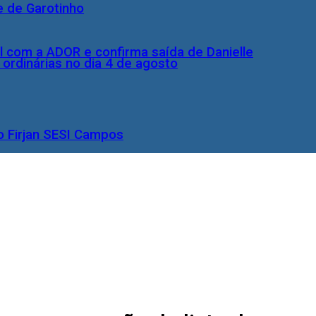
e de Garotinho
l com a ADOR e confirma saída de Danielle
rdinárias no dia 4 de agosto
o Firjan SESI Campos