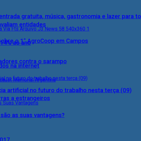
entrada gratuita, música, gastronomia e lazer para to
 avaliam entidades
0) sobre o 1° AgroCoop em Campos
 14% ao ano
hadores contra o sarampo
dos na internet
a artificial no futuro do trabalho nesta terça (09)
rras a estrangeiros
s são as suas vantagens?
2017