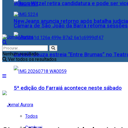
Wilson Witzel retira candidatura e pode ser vic
NewJeans anuncia retorno após batalha judicia
Câmara de São João da Barra retoma sessões o
Nenhum resultado
Daniele Souza estreia “Entre Brumas” no Teatr
Ver todos os resultados
5ª edição do Farraiá acontece neste sábado
Cidades
Todos
Cambuci