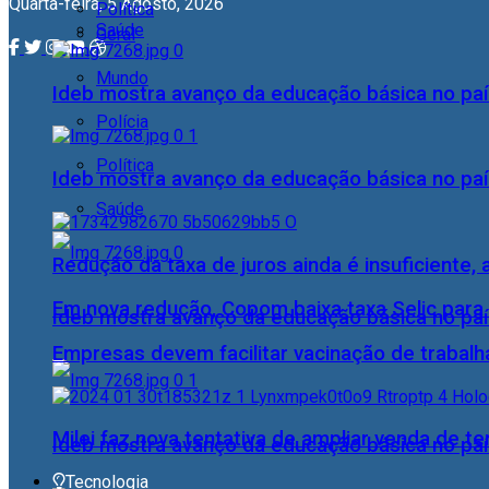
Quarta-feira, 5 Agosto, 2026
Política
Saúde
Geral
Mundo
Ideb mostra avanço da educação básica no pa
Polícia
Política
Ideb mostra avanço da educação básica no pa
Saúde
Redução da taxa de juros ainda é insuficiente,
Em nova redução, Copom baixa taxa Selic para
Ideb mostra avanço da educação básica no pa
Empresas devem facilitar vacinação de trabal
Milei faz nova tentativa de ampliar venda de te
Ideb mostra avanço da educação básica no pa
Tecnologia