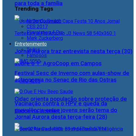
para toda a família
Trending Tags
Nintendo Switch
CES 2017
Playstation 4 Pro
Mark Zuckerberg
Entretenimento
Todos
Jornal Aurora traz entrevista nesta terça (30)
Famosos
sobre o 1° AgroCoop em Campos
Festival Sesc de Inverno com aulas-show de
astronomia no Senac de Rio das Ostras
Cidac orienta população sobre proteção de
Vacinação contra o HPV e queda da
prevalência entre jovens serão tema do
dados na internet
Jornal Aurora desta terça-feira (28)