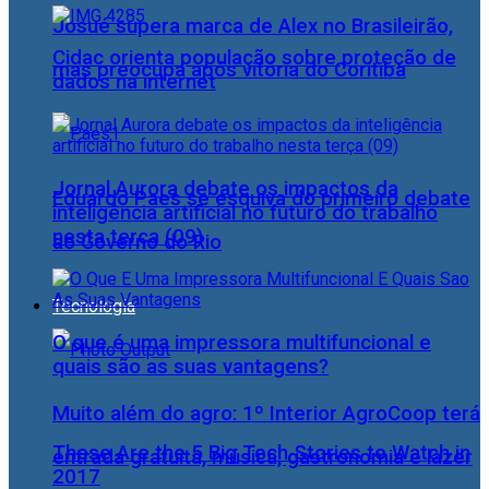
Josué supera marca de Alex no Brasileirão,
Cidac orienta população sobre proteção de
mas preocupa após vitória do Coritiba
dados na internet
Jornal Aurora debate os impactos da
Eduardo Paes se esquiva do primeiro debate
inteligência artificial no futuro do trabalho
nesta terça (09)
ao Governo do Rio
Tecnologia
O que é uma impressora multifuncional e
quais são as suas vantagens?
Muito além do agro: 1º Interior AgroCoop terá
These Are the 5 Big Tech Stories to Watch in
entrada gratuita, música, gastronomia e lazer
2017