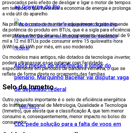
provocados pelo efeito de desligar e ligar o motor de tempos
ao Governo do Rio
em tempos, o que favorece a economia de energia e prolonga
a vida útil do aparelho.
Na prática, o custo de manter o equipamento ligado depende
da potência do produto em BTUs, que é a sigla para eficiência
energética e tempo de uso. Um equipamento residencial de 9
mil a 12 mil BTUs pode consumir entre 15 quilowatts-hora
(kWh) e 45 kWh por mês, em uso moderado.
Os modelos mais antigos, não dotados da tecnologia
inverter
,
podem ultrapassar esse patamar com facilidade,
Após meses de indefinição e longe do
especialmente em períodos de bandeira vemelha, o que se
reflete de forma direta no orçamento das famílias.
plenário, Marquinho Bacellar vai disputar vaga
Selo do Inmetro
de deputado federal
Outro requisito importante é o selo de eficiência energética
do Instituto Nacional de Metrologia, Quialidade e Tecnologia
(Inmetro), que atesta que a classificação A, que tem menor
consumo e, consequentemente, menor impacto no bolso do
consumidor.
CDL pede solução para a falta de voos em