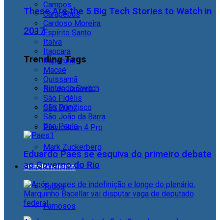
Campos
These Are the 5 Big Tech Stories to Watch in
Carapebus
Cardoso Moreira
2017
Espírito Santo
Italva
Itaocara
Trending Tags
Itaperuna
Macaé
Quissamã
Nintendo Switch
Rio de Janeiro
São Fidélis
São Francisco
CES 2017
São João da Barra
São Paulo
Playstation 4 Pro
Mark Zuckerberg
Eduardo Paes se esquiva do primeiro debate
ao Governo do Rio
Entretenimento
Todos
Famosos