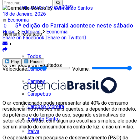
by
Germando Santos
18 de Janeiro, 2026
in
Economia
5ª edição do Farraiá acontece neste sábado
0
Home
Editorias
Economia
Nenhum resultado
Share on Facebook
Share on Twitter
Cidades
Todos
Play
Pause
Ver todos os resultados
Cambuci
Velocidade:
Volume:
Campos
Carapebus
O ar-condicionado pode representar até 40% do consumo
Cardoso Moreira
residencial nos meses mais quentes, a depender do modelo,
da potência e do tempo de uso, segundo estimativas do
Espírito Santo
setor elétrico. Mas, com algumas escolhas simples, ele pode
ser um aliado do consumidor na conta de luz, e não um vilão.
Italva
O especialista em pesquisa e desenvolvimento (P&D) da