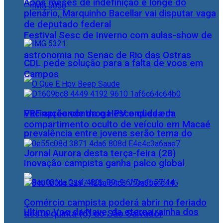
Após meses de indefinição e longe do
plenário, Marquinho Bacellar vai disputar vaga
de deputado federal
Festival Sesc de Inverno com aulas-show de
astronomia no Senac de Rio das Ostras
CDL pede solução para a falta de voos em
Campos
PRF apreende droga escondida em
Vacinação contra o HPV e queda da
compartimento oculto de veículo em Macaé
prevalência entre jovens serão tema do
Jornal Aurora desta terça-feira (28)
Inovação campista ganha palco global
Comércio campista poderá abrir no feriado
Último Voo da Nave, da eterna rainha dos
desta quinta (6) do São Salvador