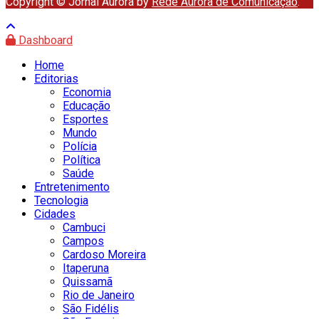
Copyright © Jornal Aurora by
Rede Aurora de Comunicação
.
Dashboard
Home
Editorias
Economia
Educação
Esportes
Mundo
Polícia
Política
Saúde
Entretenimento
Tecnologia
Cidades
Cambuci
Campos
Cardoso Moreira
Itaperuna
Quissamã
Rio de Janeiro
São Fidélis