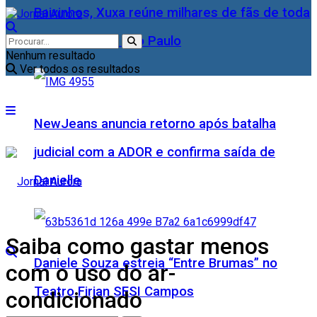
Baixinhos, Xuxa reúne milhares de fãs de toda
as idades, em São Paulo
Nenhum resultado
Ver todos os resultados
NewJeans anuncia retorno após batalha
judicial com a ADOR e confirma saída de
Danielle
Saiba como gastar menos
Daniele Souza estreia “Entre Brumas” no
com o uso do ar-
Teatro Firjan SESI Campos
condicionado