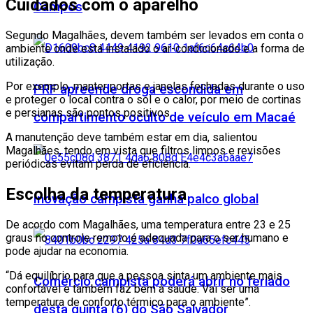
Cuidados com o aparelho
Campos
Segundo Magalhães, devem também ser levados em conta o
ambiente onde está instalado o ar-condicionado e a forma de
utilização.
Por exemplo, manter portas e janelas fechadas durante o uso
PRF apreende droga escondida em
e proteger o local contra o sol e o calor, por meio de cortinas
e persianas são pontos positivos.
compartimento oculto de veículo em Macaé
A manutenção deve também estar em dia, salientou
Magalhães, tendo em vista que filtros limpos e revisões
periódicas evitam perda de eficiência.
Escolha da temperatura
Inovação campista ganha palco global
De acordo com Magalhães, uma temperatura entre 23 e 25
graus no controle remoto é adequada para o ser humano e
pode ajudar na economia.
“Dá equilíbrio para que a pessoa sinta um ambiente mais
Comércio campista poderá abrir no feriado
confortável e também faz bem à saúde. Vai ser uma
temperatura de conforto térmico para o ambiente”.
desta quinta (6) do São Salvador