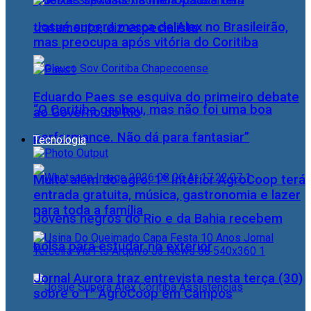
Queixas sexuais na menopausa têm
Josué supera marca de Alex no Brasileirão,
tratamento, diz especialista
mas preocupa após vitória do Coritiba
Eduardo Paes se esquiva do primeiro debate
“O Coritiba ganhou, mas não foi uma boa
ao Governo do Rio
performance. Não dá para fantasiar”
Tecnologia
Muito além do agro: 1º Interior AgroCoop terá
entrada gratuita, música, gastronomia e lazer
para toda a família
Jovens negros do Rio e da Bahia recebem
bolsa para estudar no exterior
Jornal Aurora traz entrevista nesta terça (30)
sobre o 1° AgroCoop em Campos