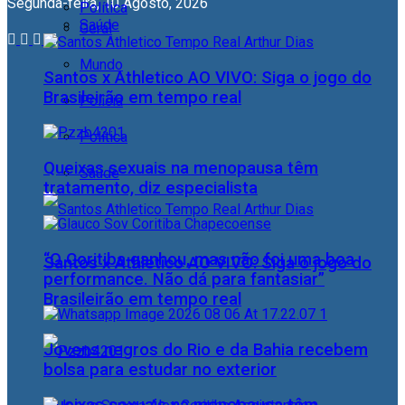
Segunda-feira, 10 Agosto, 2026
Política
Saúde
Geral
Mundo
Santos x Athletico AO VIVO: Siga o jogo do
Brasileirão em tempo real
Polícia
Política
Queixas sexuais na menopausa têm
Saúde
tratamento, diz especialista
“O Coritiba ganhou, mas não foi uma boa
Santos x Athletico AO VIVO: Siga o jogo do
performance. Não dá para fantasiar”
Brasileirão em tempo real
Jovens negros do Rio e da Bahia recebem
bolsa para estudar no exterior