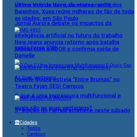
Último Voo da Nave, da eterna rainha dos
Baixinhos, Xuxa reúne milhares de fãs de toda
as idades, em São Paulo
Jornal Aurora debate os impactos da
inteligência artificial no futuro do trabalho
NewJeans anuncia retorno após batalha
nesta terça (09)
judicial com a ADOR e confirma saída de
Danielle
Daniele Souza estreia “Entre Brumas” no
Teatro Firjan SESI Campos
O que é uma impressora multifuncional e
quais são as suas vantagens?
5ª edição do Farraiá acontece neste sábado
Cidades
Todos
Cambuci