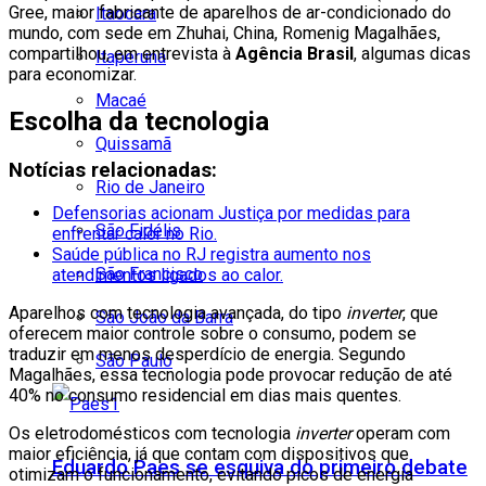
Gree, maior fabricante de aparelhos de ar-condicionado do
Itaocara
mundo, com sede em Zhuhai, China, Romenig Magalhães,
compartilhou, em entrevista à
Agência Brasil
, algumas dicas
Itaperuna
para economizar.
Macaé
Escolha da tecnologia
Quissamã
Notícias relacionadas:
Rio de Janeiro
Defensorias acionam Justiça por medidas para
São Fidélis
enfrentar calor no Rio.
Saúde pública no RJ registra aumento nos
São Francisco
atendimentos ligados ao calor.
Aparelhos com tecnologia avançada, do tipo
inverter
, que
São João da Barra
oferecem maior controle sobre o consumo, podem se
traduzir em menos desperdício de energia. Segundo
São Paulo
Magalhães, essa tecnologia pode provocar redução de até
40% no consumo residencial em dias mais quentes.
Os eletrodomésticos com tecnologia
inverter
operam com
maior eficiência, já que contam com dispositivos que
Eduardo Paes se esquiva do primeiro debate
otimizam o funcionamento, evitando picos de energia