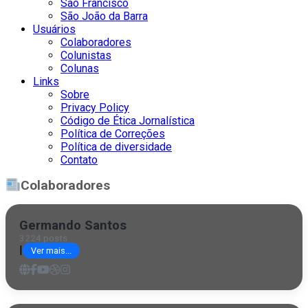
São Francisco
São João da Barra
Usuários
Colaboradores
Colunistas
Colunas
Links
Sobre
Privacy Policy
Código de Ética Jornalística
Política de Correções
Política de diversidade
Contato
Colaboradores
Germando Santos
3224 posts
|
Ver mais...