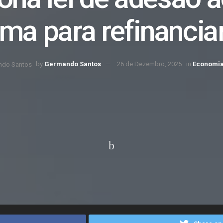
ma para refinanciar
by
Germando Santos
26 de Dezembro, 2025
in
Economi