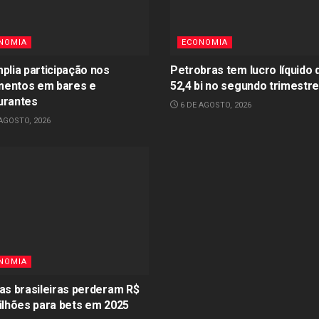
NOMIA
ECONOMIA
mplia participação nos
Petrobras tem lucro líquido 
entos em bares e
52,4 bi no segundo trimestr
urantes
6 DE AGOSTO, 2026
AGOSTO, 2026
NOMIA
ias brasileiras perderam R$
bilhões para bets em 2025