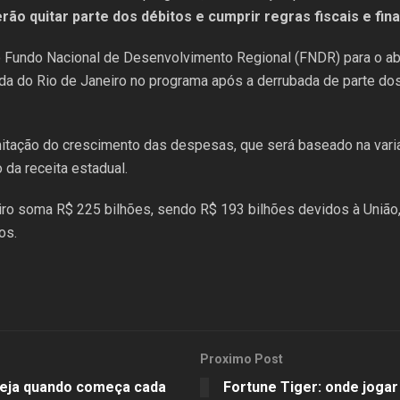
ão quitar parte dos débitos e cumprir regras fiscais e fina
do Fundo Nacional de Desenvolvimento Regional (FNDR) para o a
a do Rio de Janeiro no programa após a derrubada de parte dos v
itação do crescimento das despesas, que será baseado na varia
a receita estadual.
iro soma R$ 225 bilhões, sendo R$ 193 bilhões devidos à União,
os.
Proximo Post
 Veja quando começa cada
Fortune Tiger: onde joga