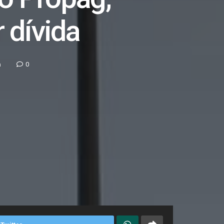
 dívida
a
0