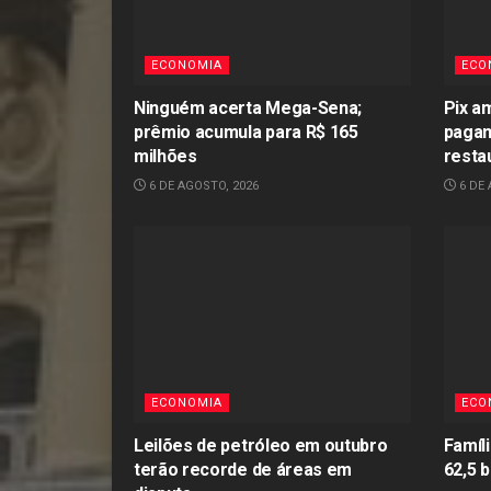
ECONOMIA
ECO
Ninguém acerta Mega-Sena;
Pix a
prêmio acumula para R$ 165
pagam
milhões
resta
6 DE AGOSTO, 2026
6 DE 
ECONOMIA
ECO
Leilões de petróleo em outubro
Famíl
terão recorde de áreas em
62,5 