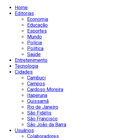
Home
Editorias
Economia
Educação
Esportes
Mundo
Polícia
Política
Saúde
Entretenimento
Tecnologia
Cidades
Cambuci
Campos
Cardoso Moreira
Itaperuna
Quissamã
Rio de Janeiro
São Fidélis
São Francisco
São João da Barra
Usuários
Colaboradores