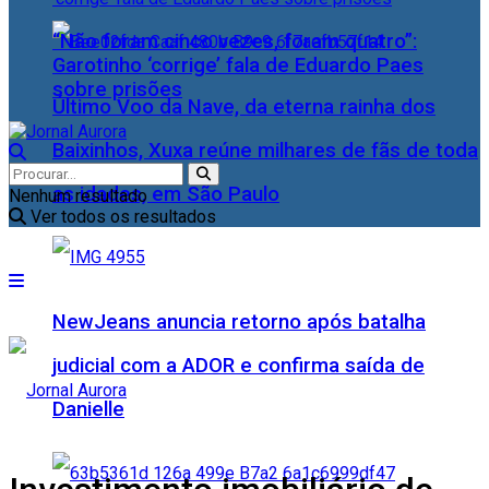
“Não foram cinco vezes, foram quatro”:
Garotinho ‘corrige’ fala de Eduardo Paes
sobre prisões
Último Voo da Nave, da eterna rainha dos
Baixinhos, Xuxa reúne milhares de fãs de toda
as idades, em São Paulo
Nenhum resultado
Ver todos os resultados
NewJeans anuncia retorno após batalha
judicial com a ADOR e confirma saída de
Danielle