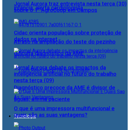
Jornal Aurora traz entrevista nesta terça (30)
infância, alerta cardiologista
sobre o 1° AgroCoop em Campos
Cidac orienta população sobre proteção de
dados na internet
Atraso na ampliação do teste do pezinho
dificulta diagnóstico da AME
Jornal Aurora debate os impactos da
inteligência artificial no futuro do trabalho
nesta terça (09)
Diagnóstico precoce da AME é divisor de
águas, afirma paciente
O que é uma impressora multifuncional e
quais são as suas vantagens?
Tecnologia