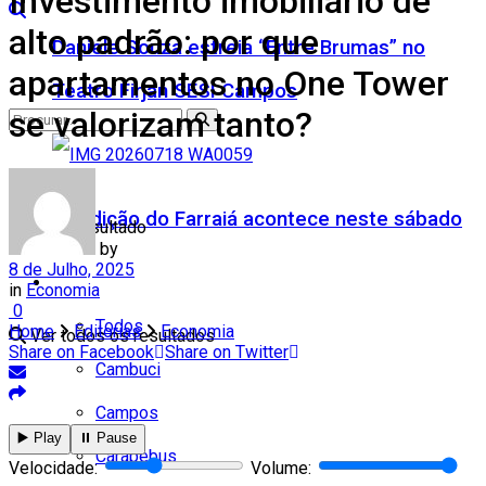
Investimento imobiliário de
alto padrão: por que
Daniele Souza estreia “Entre Brumas” no
apartamentos no One Tower
Teatro Firjan SESI Campos
se valorizam tanto?
5ª edição do Farraiá acontece neste sábado
Nenhum resultado
by
8 de Julho, 2025
Cidades
in
Economia
0
Todos
Home
Editorias
Economia
Ver todos os resultados
Share on Facebook
Share on Twitter
Cambuci
Campos
▶️ Play
⏸️ Pause
Carapebus
Velocidade:
Volume: