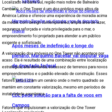
São Paulo
Localizado na Barra Sul, região mais nobre de Balneário
Camboriú, o One Tower é um dos prédios mais altos da
América Latina e oferece uma experiência de moradia acima
da média. Com design contemporâneo, ampla área de lazer,
segurança reforçada e vista privilegiada para o mar, o
empreendimento foi projetado para atender a um público
exigente e sofisticado.
Após meses de indefinição e longe do
A valorização dos imóveis no One Tower não acontece por
plenário, Marquinho Bacellar vai disputar vaga
acaso. Ela é resultado de uma combinação entre localização
de deputado federal
estratégica, alta demanda, escassez de terrenos para novos
empreendimentos e o padrão elevado de construção. Esses
fatores juntos criam um cenário onde o metro quadrado se
mantém em constante valorização, mesmo em períodos de
instabilidade econômica.
CDL pede solução para a falta de voos em
Campos
Fatores que impulsionam a valorização do One Tower