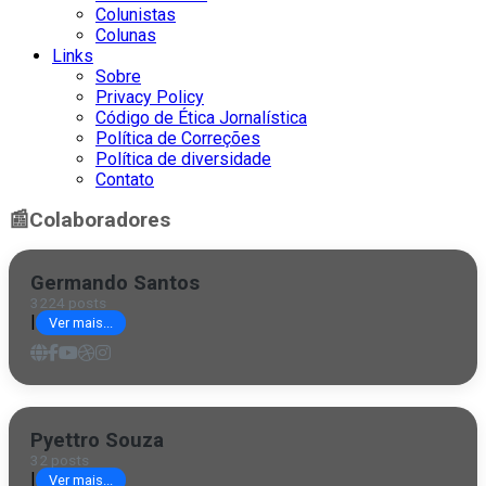
Colunistas
Colunas
Links
Sobre
Privacy Policy
Código de Ética Jornalística
Política de Correções
Política de diversidade
Contato
📰
Colaboradores
Germando Santos
3224 posts
|
Ver mais...
Pyettro Souza
32 posts
|
Ver mais...