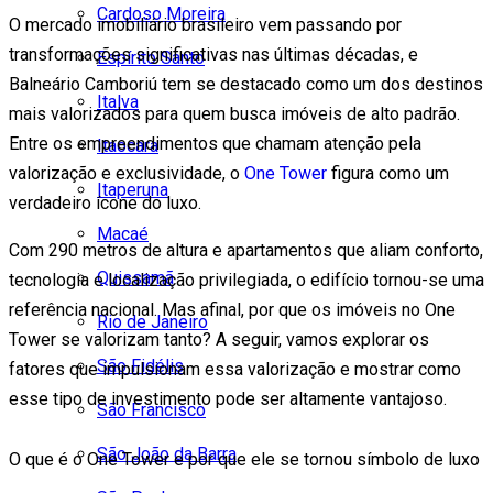
Cardoso Moreira
O mercado imobiliário brasileiro vem passando por
transformações significativas nas últimas décadas, e
Espírito Santo
Balneário Camboriú tem se destacado como um dos destinos
Italva
mais valorizados para quem busca imóveis de alto padrão.
Entre os empreendimentos que chamam atenção pela
Itaocara
valorização e exclusividade, o
One Tower
figura como um
Itaperuna
verdadeiro ícone do luxo.
Macaé
Com 290 metros de altura e apartamentos que aliam conforto,
Quissamã
tecnologia e localização privilegiada, o edifício tornou-se uma
referência nacional. Mas afinal, por que os imóveis no One
Rio de Janeiro
Tower se valorizam tanto? A seguir, vamos explorar os
São Fidélis
fatores que impulsionam essa valorização e mostrar como
esse tipo de investimento pode ser altamente vantajoso.
São Francisco
São João da Barra
O que é o One Tower e por que ele se tornou símbolo de luxo