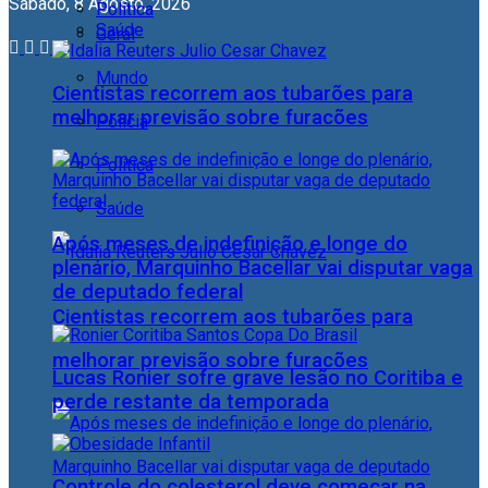
Sábado, 8 Agosto, 2026
Política
Saúde
Geral
Mundo
Cientistas recorrem aos tubarões para
melhorar previsão sobre furacões
Polícia
Política
Saúde
Após meses de indefinição e longe do
plenário, Marquinho Bacellar vai disputar vaga
de deputado federal
Cientistas recorrem aos tubarões para
melhorar previsão sobre furacões
Lucas Ronier sofre grave lesão no Coritiba e
perde restante da temporada
Controle do colesterol deve começar na