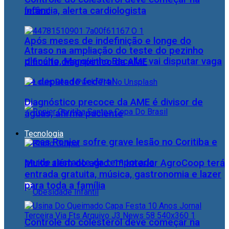
infância, alerta cardiologista
Após meses de indefinição e longe do
Atraso na ampliação do teste do pezinho
plenário, Marquinho Bacellar vai disputar vaga
dificulta diagnóstico da AME
de deputado federal
Diagnóstico precoce da AME é divisor de
águas, afirma paciente
Tecnologia
Lucas Ronier sofre grave lesão no Coritiba e
perde restante da temporada
Muito além do agro: 1º Interior AgroCoop terá
entrada gratuita, música, gastronomia e lazer
para toda a família
Controle do colesterol deve começar na