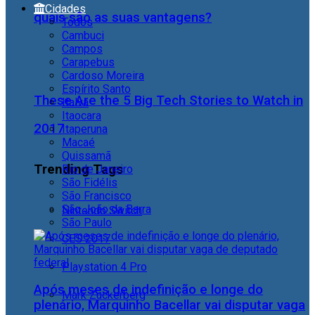
Cidades
quais são as suas vantagens?
Todos
Cambuci
Campos
Carapebus
Cardoso Moreira
Espírito Santo
These Are the 5 Big Tech Stories to Watch in
Italva
Itaocara
2017
Itaperuna
Macaé
Quissamã
Trending Tags
Rio de Janeiro
São Fidélis
São Francisco
São João da Barra
Nintendo Switch
São Paulo
CES 2017
Playstation 4 Pro
Após meses de indefinição e longe do
Mark Zuckerberg
plenário, Marquinho Bacellar vai disputar vaga