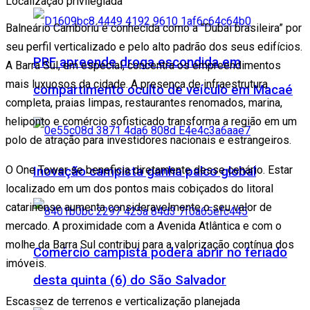
Localização privilegiada
Balneário Camboriú é conhecida como a “Dubai brasileira” por
seu perfil verticalizado e pelo alto padrão dos seus edifícios.
PRF apreende droga escondida em
A Barra Sul, em especial, concentra os empreendimentos
mais luxuosos da cidade. A presença de infraestrutura
compartimento oculto de veículo em Macaé
completa, praias limpas, restaurantes renomados, marina,
heliponto e comércio sofisticado transforma a região em um
polo de atração para investidores nacionais e estrangeiros.
O One Tower se beneficia diretamente desse cenário. Estar
Inovação campista ganha palco global
localizado em um dos pontos mais cobiçados do litoral
catarinense aumenta consideravelmente o seu valor de
mercado. A proximidade com a Avenida Atlântica e com o
molhe da Barra Sul contribui para a valorização contínua dos
Comércio campista poderá abrir no feriado
imóveis.
desta quinta (6) do São Salvador
Escassez de terrenos e verticalização planejada