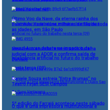
dados na internet
Último Voo da Nave, da eterna rainha dos
Baixinhos, Xuxa reúne milhares de fãs de toda
as idades, em São Paulo
Jornal Aurora debate os impactos da
NewJeans anuncia retorno após batalha
judicial com a ADOR e confirma saída de
inteligência artificial no futuro do trabalho
Danielle
nesta terça (09)
Daniele Souza estreia “Entre Brumas” no
Teatro Firjan SESI Campos
5ª edição do Farraiá acontece neste sábado
O que é uma impressora multifuncional e