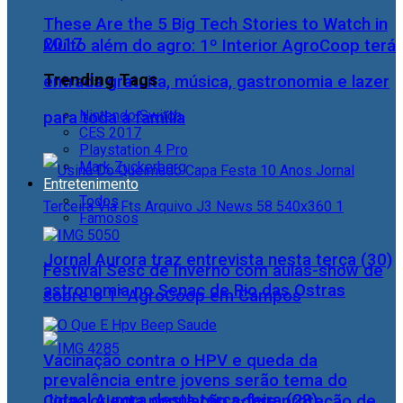
These Are the 5 Big Tech Stories to Watch in
2017
Muito além do agro: 1º Interior AgroCoop terá
Trending Tags
entrada gratuita, música, gastronomia e lazer
Nintendo Switch
para toda a família
CES 2017
Playstation 4 Pro
Mark Zuckerberg
Entretenimento
Todos
Famosos
Jornal Aurora traz entrevista nesta terça (30)
Festival Sesc de Inverno com aulas-show de
astronomia no Senac de Rio das Ostras
sobre o 1° AgroCoop em Campos
Vacinação contra o HPV e queda da
prevalência entre jovens serão tema do
Jornal Aurora desta terça-feira (28)
Cidac orienta população sobre proteção de