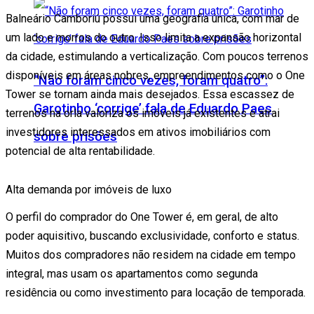
Balneário Camboriú possui uma geografia única, com mar de
um lado e morros do outro. Isso limita a expansão horizontal
da cidade, estimulando a verticalização. Com poucos terrenos
disponíveis em áreas nobres, empreendimentos como o One
“Não foram cinco vezes, foram quatro”:
Tower se tornam ainda mais desejados. Essa escassez de
Garotinho ‘corrige’ fala de Eduardo Paes
terrenos na orla valoriza os imóveis já existentes e atrai
investidores interessados em ativos imobiliários com
sobre prisões
potencial de alta rentabilidade.
Alta demanda por imóveis de luxo
O perfil do comprador do One Tower é, em geral, de alto
poder aquisitivo, buscando exclusividade, conforto e status.
Muitos dos compradores não residem na cidade em tempo
integral, mas usam os apartamentos como segunda
residência ou como investimento para locação de temporada.