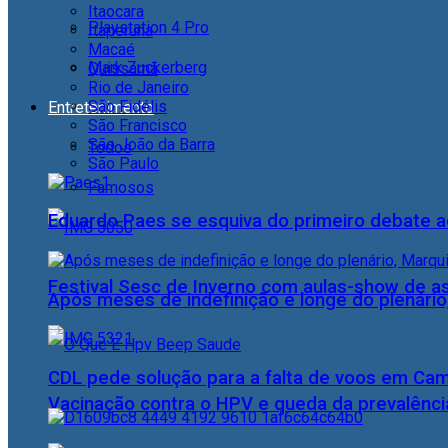
Itaocara
Playstation 4 Pro
Itaperuna
Macaé
Mark Zuckerberg
Quissamã
Rio de Janeiro
São Fidélis
Entretenimento
São Francisco
São João da Barra
Todos
São Paulo
Famosos
Eduardo Paes se esquiva do primeiro debate a
Festival Sesc de Inverno com aulas-show de a
Após meses de indefinição e longe do plenário
CDL pede solução para a falta de voos em Ca
Vacinação contra o HPV e queda da prevalência