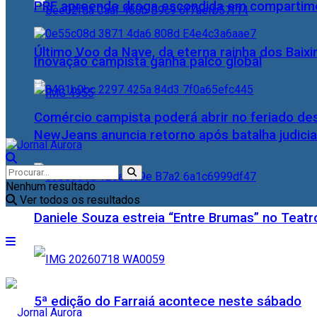
PRF apreende droga escondida em compartime
Último Voo da Nave, da eterna rainha dos Baix
Inovação campista ganha palco global
Comércio campista poderá abrir no feriado des
NewJeans anuncia retorno após batalha judicia
Nenhum resultado
Ver todos os resultados
Daniele Souza estreia “Entre Brumas” no Teatr
5ª edição do Farraiá acontece neste sábado