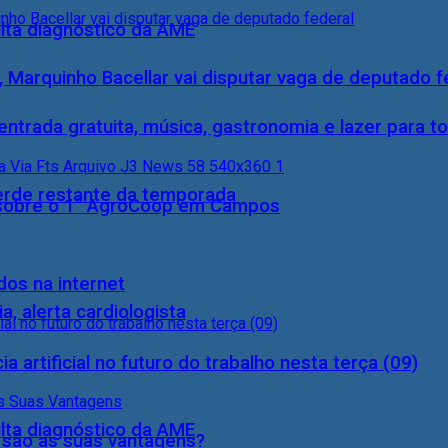
ulta diagnóstico da AME
, Marquinho Bacellar vai disputar vaga de deputado f
entrada gratuita, música, gastronomia e lazer para to
perde restante da temporada
0) sobre o 1° AgroCoop em Campos
dos na internet
, alerta cardiologista
a artificial no futuro do trabalho nesta terça (09)
ulta diagnóstico da AME
s são as suas vantagens?