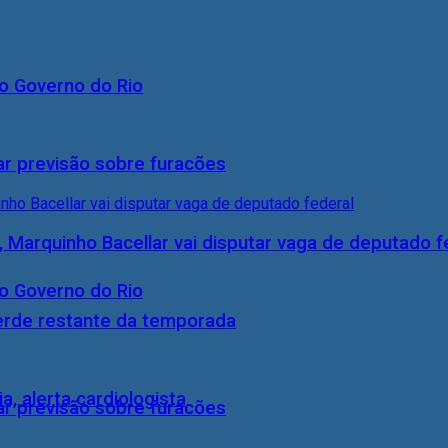
o Governo do Rio
ar previsão sobre furacões
, Marquinho Bacellar vai disputar vaga de deputado f
o Governo do Rio
perde restante da temporada
, alerta cardiologista
ar previsão sobre furacões