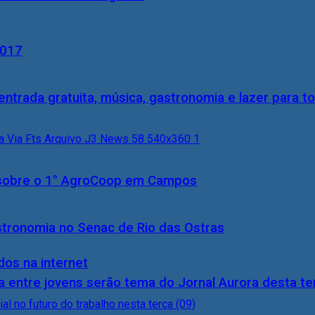
2017
entrada gratuita, música, gastronomia e lazer para to
0) sobre o 1° AgroCoop em Campos
stronomia no Senac de Rio das Ostras
dos na internet
 entre jovens serão tema do Jornal Aurora desta ter