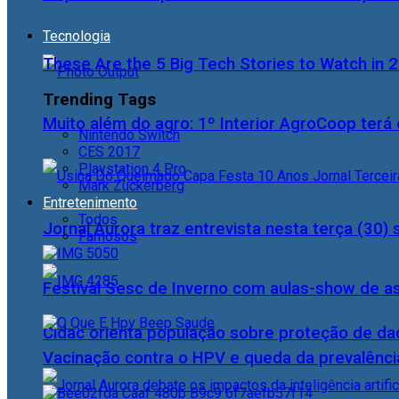
Tecnologia
These Are the 5 Big Tech Stories to Watch in 
Trending Tags
Muito além do agro: 1º Interior AgroCoop terá 
Nintendo Switch
CES 2017
Playstation 4 Pro
Mark Zuckerberg
Entretenimento
Todos
Jornal Aurora traz entrevista nesta terça (3
Famosos
Festival Sesc de Inverno com aulas-show de a
Cidac orienta população sobre proteção de da
Vacinação contra o HPV e queda da prevalência