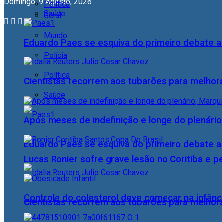
Domingo, 9 Agosto, 2026
Política
Saúde
Geral
Mundo
Eduardo Paes se esquiva do primeiro debate a
Polícia
Política
Cientistas recorrem aos tubarões para melhor
Saúde
Após meses de indefinição e longe do plenário
Eduardo Paes se esquiva do primeiro debate a
Lucas Ronier sofre grave lesão no Coritiba e 
Controle do colesterol deve começar na infância
Cientistas recorrem aos tubarões para melhor