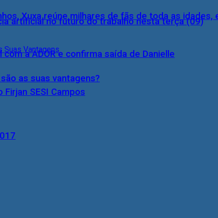
inhos, Xuxa reúne milhares de fãs de toda as idades,
a artificial no futuro do trabalho nesta terça (09)
l com a ADOR e confirma saída de Danielle
s são as suas vantagens?
o Firjan SESI Campos
2017