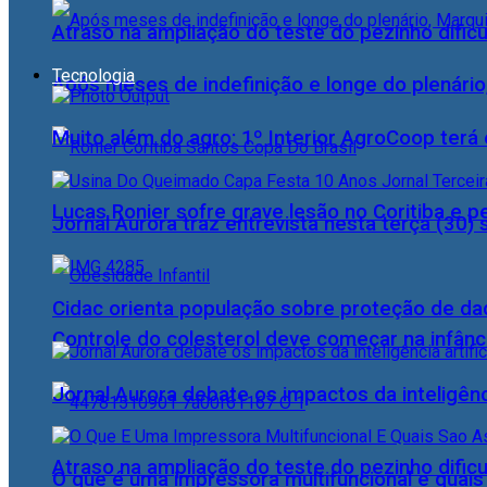
Atraso na ampliação do teste do pezinho dific
Tecnologia
Após meses de indefinição e longe do plenário
Muito além do agro: 1º Interior AgroCoop terá 
Lucas Ronier sofre grave lesão no Coritiba e 
Jornal Aurora traz entrevista nesta terça (3
Cidac orienta população sobre proteção de da
Controle do colesterol deve começar na infância
Jornal Aurora debate os impactos da inteligênci
Atraso na ampliação do teste do pezinho dific
O que é uma impressora multifuncional e quai