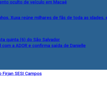
nto oculto de veículo em Macaé
inhos, Xuxa reúne milhares de fãs de toda as idades,
ta quinta (6) do São Salvador
l com a ADOR e confirma saída de Danielle
o Firjan SESI Campos