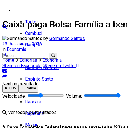
Cidades
Caixa paga Bolsa Família a ben
Todos
Cambuci
by
Germando Santos
23 de Janeiro, 2026
Campos
in
Economia
0
Carapebus
Home
Editorias
Economia
Share on Facebook
Share on Twitter
Cardoso Moreira
Espírito Santo
Nenhum resultado
▶️ Play
⏸️ Pause
Italva
Velocidade:
Volume:
Itaocara
Ver todos os resultados
Itaperuna
Macaé
A Caixa Econômica Federal paga nessa sexta-feira (23) a p