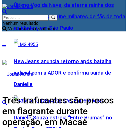
Último Voo da Nave, da eterna rainha dos
Baixinhos, Xuxa reúne milhares de fãs de toda
Nenhum resultado
as idades, em São Paulo
Ver todos os resultados
NewJeans anuncia retorno após batalha
judicial com a ADOR e confirma saída de
Danielle
Três traficantes são presos
em flagrante durante
Daniele Souza estreia “Entre Brumas” no
operação, em Macaé