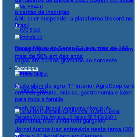
Candidatos do Encceja 2026 podem consultar
o cartão de inscrição
AGU quer suspender a plataforma Discord no
Brasil
Escola Móvel do Senac RJ leva mais de 160
Cirurgias plásticas de mama no SUS crescem
mais de 50% em dez anos
vagas em cursos gratuitos ao noroeste
Tecnologia
fluminense
Muito além do agro: 1º Interior AgroCoop terá
entrada gratuita, música, gastronomia e lazer
para toda a família
Saeb 2025: Brasil recupera nível pré-
pandemia, mas ainda tem gargalos
Jornal Aurora traz entrevista nesta terça (30)
sobre o 1° AgroCoop em Campos