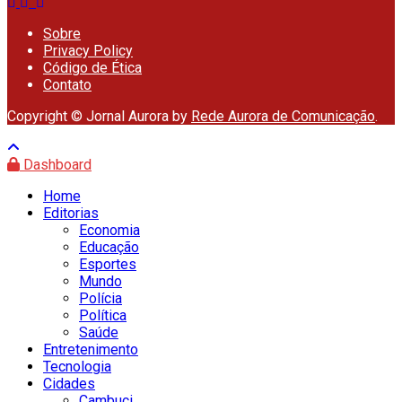
Sobre
Privacy Policy
Código de Ética
Contato
Copyright © Jornal Aurora by
Rede Aurora de Comunicação
.
Dashboard
Home
Editorias
Economia
Educação
Esportes
Mundo
Polícia
Política
Saúde
Entretenimento
Tecnologia
Cidades
Cambuci