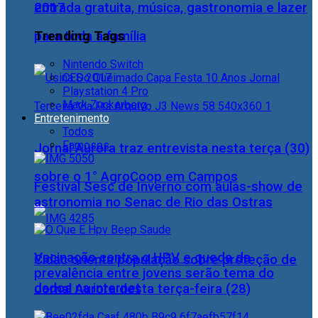
2017
entrada gratuita, música, gastronomia e lazer
Trending Tags
para toda a família
Nintendo Switch
CES 2017
Playstation 4 Pro
Mark Zuckerberg
Entretenimento
Todos
Famosos
Jornal Aurora traz entrevista nesta terça (30)
sobre o 1° AgroCoop em Campos
Festival Sesc de Inverno com aulas-show de
astronomia no Senac de Rio das Ostras
Vacinação contra o HPV e queda da
Cidac orienta população sobre proteção de
prevalência entre jovens serão tema do
dados na internet
Jornal Aurora desta terça-feira (28)