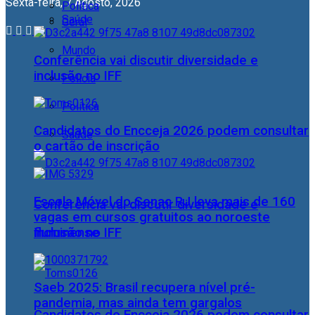
Sexta-feira, 7 Agosto, 2026
Política
Saúde
Geral
Mundo
Conferência vai discutir diversidade e
inclusão no IFF
Polícia
Política
Candidatos do Encceja 2026 podem consultar
Saúde
o cartão de inscrição
Escola Móvel do Senac RJ leva mais de 160
Conferência vai discutir diversidade e
vagas em cursos gratuitos ao noroeste
fluminense
inclusão no IFF
Saeb 2025: Brasil recupera nível pré-
pandemia, mas ainda tem gargalos