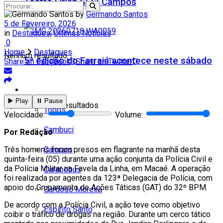
Teatro Firjan SESI Campos
by
Germando Santos
5 de Fevereiro, 2026
in
Destaques
,
Últimas Notícias
0
Home
Destaques
Nenhum resultado
5ª edição do Farraiá acontece neste sábado
Share on Facebook
Share on Twitter
Cidades
▶️ Play
⏸️ Pause
Ver todos os resultados
Todos
Velocidade:
Volume:
Cambuci
Por Redação
Campos
Três homens foram presos em flagrante na manhã desta
quinta-feira (05) durante uma ação conjunta da Polícia Civil e
da Polícia Militar na Favela da Linha, em Macaé. A operação
Carapebus
foi realizada por agentes da 123ª Delegacia de Polícia, com
apoio do Grupamento de Ações Táticas (GAT) do 32º BPM.
Cardoso Moreira
De acordo com a Polícia Civil, a ação teve como objetivo
Espírito Santo
coibir o tráfico de drogas na região. Durante um cerco tático