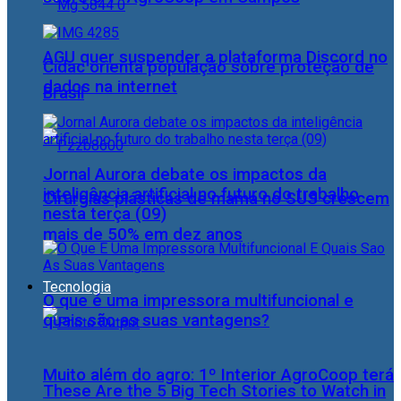
AGU quer suspender a plataforma Discord no
Cidac orienta população sobre proteção de
dados na internet
Brasil
Jornal Aurora debate os impactos da
inteligência artificial no futuro do trabalho
Cirurgias plásticas de mama no SUS crescem
nesta terça (09)
mais de 50% em dez anos
Tecnologia
O que é uma impressora multifuncional e
quais são as suas vantagens?
Muito além do agro: 1º Interior AgroCoop terá
These Are the 5 Big Tech Stories to Watch in