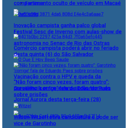
compartimento oculto de veículo em Macaé
Famosos
Inovação campista ganha palco global
Festival Sesc de Inverno com aulas-show de
astronomia no Senac de Rio das Ostras
Comércio campista poderá abrir no feriado
desta quinta (6) do São Salvador
Vacinação contra o HPV e queda da
“Não foram cinco vezes, foram quatro”:
prevalência entre jovens serão tema do
Garotinho ‘corrige’ fala de Eduardo Paes
sobre prisões
Jornal Aurora desta terça-feira (28)
Wilson Witzel retira candidatura e pode ser
vice de Garotinho