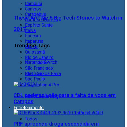
Cambuci
Campos
Carapebus
These Are the 5 Big Tech Stories to Watch in
Cardoso Moreira
Espírito Santo
2017
Italva
Itaocara
Itaperuna
Trending Tags
Macaé
Quissamã
Rio de Janeiro
Nintendo Switch
São Fidélis
São Francisco
São João da Barra
CES 2017
São Paulo
Playstation 4 Pro
CDL pede solução para a falta de voos em
Mark Zuckerberg
Campos
Entretenimento
Todos
PRF apreende droga escondida em