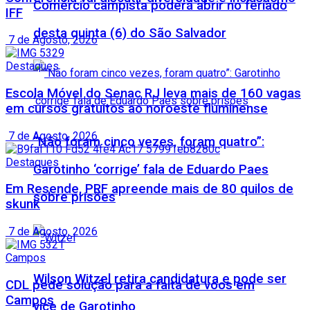
Comércio campista poderá abrir no feriado
IFF
desta quinta (6) do São Salvador
7 de Agosto, 2026
Destaques
Escola Móvel do Senac RJ leva mais de 160 vagas
em cursos gratuitos ao noroeste fluminense
7 de Agosto, 2026
“Não foram cinco vezes, foram quatro”:
Destaques
Garotinho ‘corrige’ fala de Eduardo Paes
Em Resende, PRF apreende mais de 80 quilos de
sobre prisões
skunk
7 de Agosto, 2026
Campos
Wilson Witzel retira candidatura e pode ser
CDL pede solução para a falta de voos em
Campos
vice de Garotinho