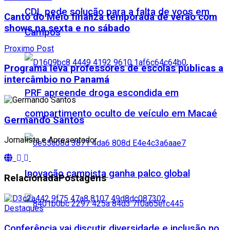
CDL pede solução para a falta de voos em
Canto do Meio finaliza temporada de verão com
shows na sexta e no sábado
Campos
Proximo Post
Programa leva professores de escolas públicas a
intercâmbio no Panamá
PRF apreende droga escondida em
compartimento oculto de veículo em Macaé
Germando Santos
Jornalista e Apresentador
Inovação campista ganha palco global
Relacionada
Postagens
Destaques
Conferência vai discutir diversidade e inclusão no