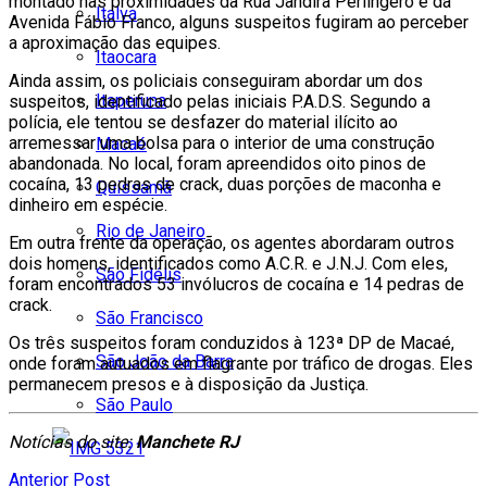
montado nas proximidades da Rua Jandira Perlingero e da
Italva
Avenida Fábio Franco, alguns suspeitos fugiram ao perceber
a aproximação das equipes.
Itaocara
Ainda assim, os policiais conseguiram abordar um dos
Itaperuna
suspeitos, identificado pelas iniciais P.A.D.S. Segundo a
polícia, ele tentou se desfazer do material ilícito ao
arremessar uma bolsa para o interior de uma construção
Macaé
abandonada. No local, foram apreendidos oito pinos de
cocaína, 13 pedras de crack, duas porções de maconha e
Quissamã
dinheiro em espécie.
Rio de Janeiro
Em outra frente da operação, os agentes abordaram outros
dois homens, identificados como A.C.R. e J.N.J. Com eles,
São Fidélis
foram encontrados 53 invólucros de cocaína e 14 pedras de
crack.
São Francisco
Os três suspeitos foram conduzidos à 123ª DP de Macaé,
São João da Barra
onde foram autuados em flagrante por tráfico de drogas. Eles
permanecem presos e à disposição da Justiça.
São Paulo
Notícias do site:
Manchete RJ
Anterior Post