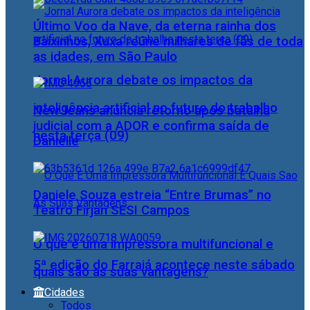
Último Voo da Nave, da eterna rainha dos
Baixinhos, Xuxa reúne milhares de fãs de toda
as idades, em São Paulo
Jornal Aurora debate os impactos da
inteligência artificial no futuro do trabalho
NewJeans anuncia retorno após batalha
judicial com a ADOR e confirma saída de
nesta terça (09)
Danielle
Daniele Souza estreia “Entre Brumas” no
Teatro Firjan SESI Campos
O que é uma impressora multifuncional e
5ª edição do Farraiá acontece neste sábado
quais são as suas vantagens?
Cidades
Todos