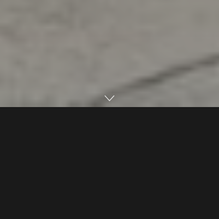
Home
Destaques
Play
Pause
Velocidade:
Volume:
Por Redação